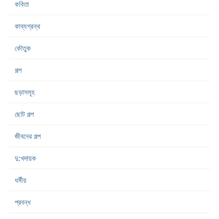
কবিতা
কাব্যগ্রন্থ
কৌতুক
গল্প
ছড়াসমূহ
ছোট গল্প
জীবনের গল্প
দু:খদায়ক
ধর্মীয়
প্রবন্ধ