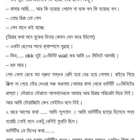
– বাসায় আছি… আর কি হয়েছে পেচাল না বকে বল কি হয়েছে বল।
– তোর রিয়া তো গেল
– গেল মানে কই যাচ্ছে
(রিয়ার কথা শুনে বুকের ভিতর কেমন যেন করে উঠলো)
– একটা ছেলের সাথে ক্যাম্পাসে ঘুরছে।
– কিহ…. okk তুই ২০মিনিট wait কর আমি ১০ মিনিটে আসছি।
– হুম আয়।
গেম খেলা রেখে যত দ্রুত সম্ভব রেদি হয়ে বের হয়ে গেলাম। বাইরে গিয়ে
রিক্সা না পেয়ে দৌর দেওয়া শুরু করলাম।আমার বাসা থেকে ভার্সিটি ২০মিনিটের
রাস্তা। দৌরাতে দৌরাতে আপনাদেরকে আমার আর রিয়ার পরিচয়টা দিয়ে নিই।
আর আমি দৌরাচ্ছিটা কেন সেইটাও বলে নিই।
২ বছর আগের কথা …. আমি সুলতান । আমি ভার্সিটির ছাত্র হিসেবে গন্য
হয়েছি।তাই মনে একটু বেশিই ফুরতি ছিল।
ভার্সিটির ১ম দিনের কথা……
বাসা থেকে বের হলাম ভার্সিটির জন্য। আমার বাসার সামনে একটাও রিক্সা না