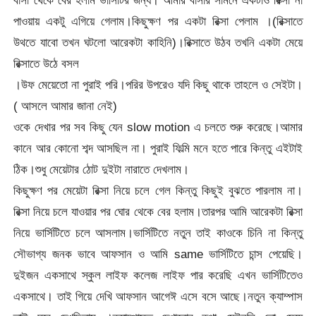
পাওয়ায় একটু এগিয়ে গেলাম।কিছুক্ষণ পর একটা রিক্সা পেলাম ।(রিক্সাতে
উথতে যাবো তখন ঘটলো আরেকটা কাহিনি)।রিক্সাতে উঠব তখনি একটা মেয়ে
রিক্সাতে উঠে বসল
।উফ মেয়েতো না পুরাই পরি।পরির উপরেও যদি কিছু থাকে তাহলে ও সেইটা।
( আসলে আমার জানা নেই)
ওকে দেখার পর সব কিছু যেন slow motion এ চলতে শুরু করেছে।আমার
কানে আর কোনো শব্দ আসছিল না। পুরাই ফিল্মি মনে হতে পারে কিন্তু এইটাই
ঠিক।শুধু মেয়েটার ঠোট দুইটা নারাতে দেখলাম।
কিছুক্ষণ পর মেয়েটা রিক্সা নিয়ে চলে গেল কিন্তু কিছুই বুঝতে পারলাম না।
রিক্সা নিয়ে চলে যাওয়ার পর ঘোর থেকে বের হলাম।তারপর আমি আরেকটা রিক্সা
নিয়ে ভার্সিটিতে চলে আসলাম।ভার্সিটিতে নতুন তাই কাওকে চিনি না কিন্তু
সৌভাগ্য জনক ভাবে আফসান ও আমি same ভার্সিটিতে চান্স পেয়েছি।
দুইজন একসাথে স্কুল লাইফ কলেজ লাইফ পার করেছি এখন ভার্সিটিতেও
একসাথে। তাই গিয়ে দেখি আফসান আগেঈ এসে বসে আছে।নতুন ক্যাম্পাস