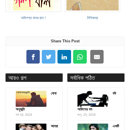
অভিশপ্ত বাসর রাত !
নিশিকাব্য
Share This Post
আরও গল্প
সর্বাধিক পঠিত
বোবা
বউ
অনুভূতি
অফিসের বস
মার্চ 18, 2019
জানু. 23, 2018
আমরা
একটি