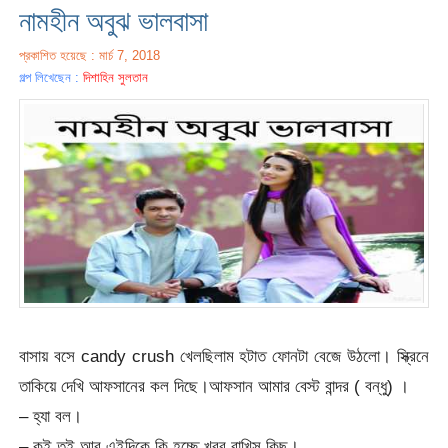
নামহীন অবুঝ ভালবাসা
প্রকাশিত হয়েছে : মার্চ 7, 2018
গল্প লিখেছেন :
দিশাহিন সুলতান
বাসায় বসে candy crush খেলছিলাম হটাত ফোনটা বেজে উঠলো। স্ক্রিনে
তাকিয়ে দেখি আফসানের কল দিছে।আফসান আমার বেস্ট বান্দর ( বন্ধু) ।
– হ্যা বল।
– কই তুই আর এইদিকে কি হচ্ছে খবর রাখিস কিছু।