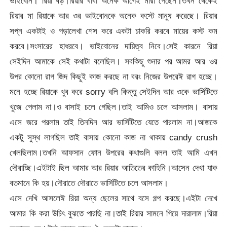
ভাইবোন। রিয়া বড়।রিয়ার বাবা অনেক আগেই মারা গেছেন।তখন থেকেই
রিয়ার মা রিয়াকে আর ওর ভাইবোনকে অনেক কস্টে মানুষ করেছে। রিয়ার
সপ্ন একটাই ও পড়ালেখা শেস করে একটা চাকরি করবে মায়ের কস্ট কম
করবে।সংসারের হাধরবে। ভাইবোনের দায়িত্ব নিবে।সেই কারনে রিয়া
সেইদিন আমাকে সেই কথাটা বলেছিল। সবকিছু শুনার পর আমর আর ওর
উপর কোনো রাগ জিদ কিছুই কাজ করছে না বরং নিজের উপরেঈ রাগ হচ্ছে।
মনে হচ্ছে রিয়াকে খুব করে sorry বলি কিন্তু সেইদিন আর ওকে ভার্সিটিতে
খুজে পেলাম না।ও বাসাই চলে গেছিল।তাই আমিও চলে আসলাম। বাসায়
এসে জরে পরলাম তাই তিনদিন আর ভার্সিটিতে যেতে পারলাম না।আজকে
একটু সুস্থ লাগছিল তাই বাসায় কোনো কাজ না থাকায় candy crush
খেলছিলাম।তখনি আফসান ফোন উপরের কথাগুলি বলল তাই আমি এখন
দৌরাচ্ছি।এইটাই ছিল আমার আর রিয়ার আতিতের কাহিনি।আসেন দেখা যাক
বতমানে কি হয়।দৌরাতে দৌরাতে ভার্সিটিতে চলে আসলাম।
এসে দেখি আসলেঈ রিয়া অন্য ছেলের সাথে বসে গল্প করছে।এইটা দেখে
আমার কি করা উচিৎ বুঝতে পারছি না।তাই রিয়ার সামনে গিয়ে দারালাম।রিয়া