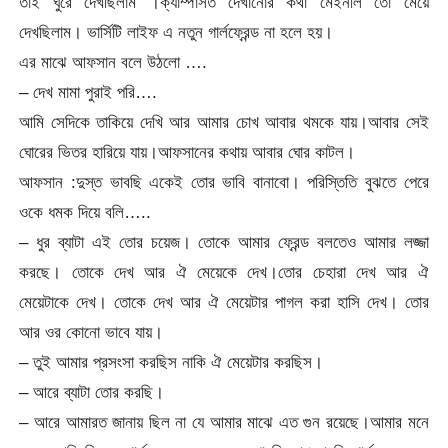
তাই ঘুরে দেখছিলাম ।ক্যাম্পাসত দেখানোর কথা মেইনলি তো মেয়ে
দেখছিলাম। ভার্সিটি লাইফ এ নতুন গার্লফ্রেন্ড না হলে হয়।
এর মাঝে আফসান বলে উঠলো ….
– দেখ মামা পুরাই পরি….
আমি সেদিকে তাকিয়ে দেখি আর আমার চোখ আবার থমকে যায়।আবার সেই
ঘোরের ভিতর হারিয়ে যায়।আফসানের কথায় আবার ঘোর কাটল।
আফসান :দুস্ত ভাবছি একেই তোর ভাবি বানাবো। পরিস্তিতি বুঝতে পেরে
ওকে ধমক দিয়ে বলি…..
– ধুর ব্যাটা এই তোর চয়েজ। তোকে আমার ফ্রেন্ড বলতেও আমার লজ্জা
করছে। তোকে দেখ আর ঐ মেয়েকে দেখ।তোর চেহারা দেখ আর ঐ
মেয়েটাকে দেখ। তোকে দেখ আর ঐ মেয়েটার পাগল করা হাসি দেখ। তোর
আর ওর কোনো ভাবে যায়।
– তুই আমার প্রসংসা করছিস নাকি ঐ মেয়েটার করছিস।
– আরে ব্যাটা তোর করছি।
– আরে আমারত জানায় ছিল না যে আমার মাঝে এত গুন রয়েছে।আমার মনে