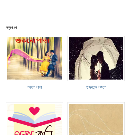
অনুরূপ গল্প
শুকনো পাতা
হাজব্যান্ড পটানো