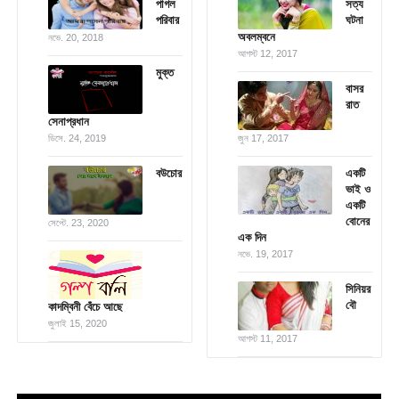
পাগল
সত্য
পরিবার
ঘটনা
অবলম্বনে
নভে. 20, 2018
আগস্ট 12, 2017
মুক্ত
বাসর
রাত
সেনাপ্রধান
ডিসে. 24, 2019
জুন 17, 2017
বউচোর
একটি
ভাই ও
একটি
বোনের
সেপ্টে. 23, 2020
এক দিন
নভে. 19, 2017
সিনিয়র
বৌ
কাদম্বিনী বেঁচে আছে
জুলাই 15, 2020
আগস্ট 11, 2017