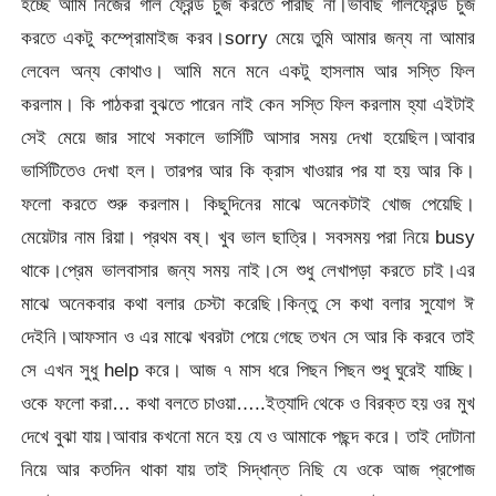
হচ্ছে আমি নিজের গার্ল ফ্রেন্ড চুজ করতে পারছি না।ভাবছি গার্লফ্রেন্ড চুজ
করতে একটু কম্প্রোমাইজ করব।sorry মেয়ে তুমি আমার জন্য না আমার
লেবেল অন্য কোথাও। আমি মনে মনে একটু হাসলাম আর সস্তি ফিল
করলাম। কি পাঠকরা বুঝতে পারেন নাই কেন সস্তি ফিল করলাম হ্যা এইটাই
সেই মেয়ে জার সাথে সকালে ভার্সিটি আসার সময় দেখা হয়েছিল।আবার
ভার্সিটিতেও দেখা হল। তারপর আর কি ক্রাস খাওয়ার পর যা হয় আর কি।
ফলো করতে শুরু করলাম। কিছুদিনের মাঝে অনেকটাই খোজ পেয়েছি।
মেয়েটার নাম রিয়া। প্রথম বষ্। খুব ভাল ছাত্রি। সবসময় পরা নিয়ে busy
থাকে।প্রেম ভালবাসার জন্য সময় নাই।সে শুধু লেখাপড়া করতে চাই।এর
মাঝে অনেকবার কথা বলার চেস্টা করেছি।কিন্তু সে কথা বলার সুযোগ ঈ
দেইনি।আফসান ও এর মাঝে খবরটা পেয়ে গেছে তখন সে আর কি করবে তাই
সে এখন সুধু help করে। আজ ৭ মাস ধরে পিছন পিছন শুধু ঘুরেই যাচ্ছি।
ওকে ফলো করা… কথা বলতে চাওয়া…..ইত্যাদি থেকে ও বিরক্ত হয় ওর মুখ
দেখে বুঝা যায়।আবার কখনো মনে হয় যে ও আমাকে পছন্দ করে। তাই দোটানা
নিয়ে আর কতদিন থাকা যায় তাই সিদ্ধান্ত নিছি যে ওকে আজ প্রপোজ