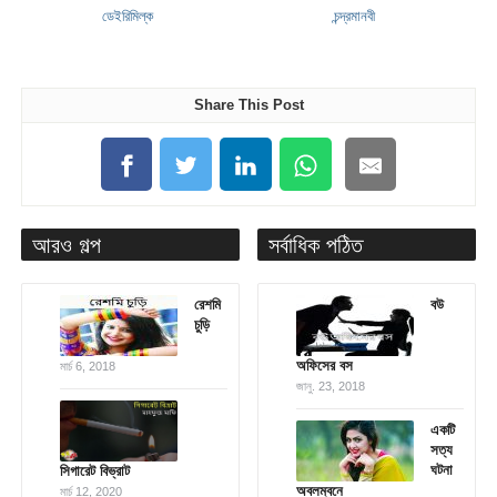
ডেইরিমিল্ক
চন্দ্রমানবী
Share This Post
আরও গল্প
সর্বাধিক পঠিত
রেশমি
বউ
চুড়ি
অফিসের বস
মার্চ 6, 2018
জানু. 23, 2018
একটি
সত্য
ঘটনা
সিগারেট বিভ্রাট
অবলম্বনে
মার্চ 12, 2020