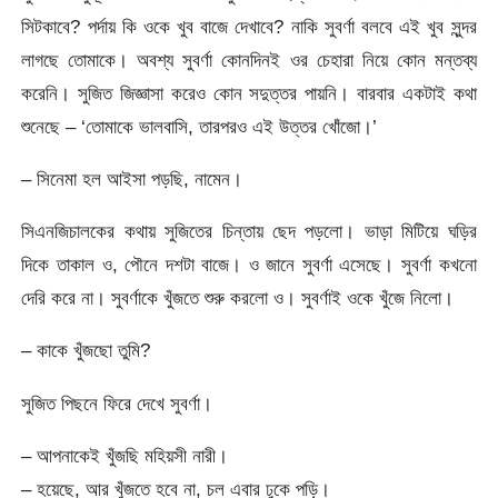
সিটকাবে? পর্দায় কি ওকে খুব বাজে দেখাবে? নাকি সুবর্ণা বলবে এই খুব সুন্দর
লাগছে তোমাকে। অবশ্য সুবর্ণা কোনদিনই ওর চেহারা নিয়ে কোন মন্তব্য
করেনি। সুজিত জিজ্ঞাসা করেও কোন সদুত্তর পায়নি। বারবার একটাই কথা
শুনেছে – ‘তোমাকে ভালবাসি, তারপরও এই উত্তর খোঁজো।’
– সিনেমা হল আইসা পড়ছি, নামেন।
সিএনজিচালকের কথায় সুজিতের চিন্তায় ছেদ পড়লো। ভাড়া মিটিয়ে ঘড়ির
দিকে তাকাল ও, পৌনে দশটা বাজে। ও জানে সুবর্ণা এসেছে। সুবর্ণা কখনো
দেরি করে না। সুবর্ণাকে খুঁজতে শুরু করলো ও। সুবর্ণাই ওকে খুঁজে নিলো।
– কাকে খুঁজছো তুমি?
সুজিত পিছনে ফিরে দেখে সুবর্ণা।
– আপনাকেই খুঁজছি মহিয়সী নারী।
– হয়েছে, আর খুঁজতে হবে না, চল এবার ঢুকে পড়ি।