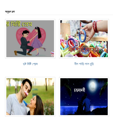
অনুরূপ গল্প
দুষ্ট মিষ্টি প্রেম
নীল শাড়ি লাল চুড়ি