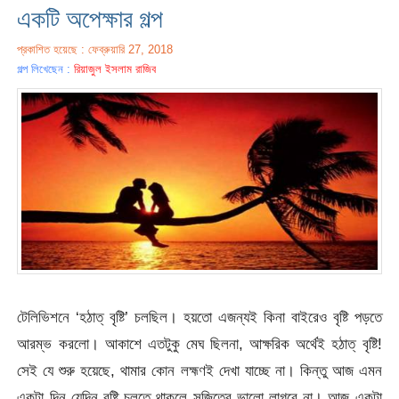
একটি অপেক্ষার গল্প
প্রকাশিত হয়েছে : ফেব্রুয়ারি 27, 2018
গল্প লিখেছেন :
রিয়াজুল ইসলাম রাজিব
টেলিভিশনে ‘হঠাত্ বৃষ্টি’ চলছিল। হয়তো এজন্যই কিনা বাইরেও বৃষ্টি পড়তে
আরম্ভ করলো। আকাশে এতটুকু মেঘ ছিলনা, আক্ষরিক অর্থেই হঠাত্ বৃষ্টি!
সেই যে শুরু হয়েছে, থামার কোন লহ্মণই দেখা যাচ্ছে না। কিন্তু আজ এমন
একটা দিন যেদিন বৃষ্টি চলতে থাকলে সুজিতের ভালো লাগবে না। আজ একটা