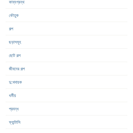
কাব্যগ্রন্থ
কৌতুক
গল্প
ছড়াসমূহ
ছোট গল্প
জীবনের গল্প
দু:খদায়ক
ধর্মীয়
প্রবন্ধ
ফ্যান্টাসি