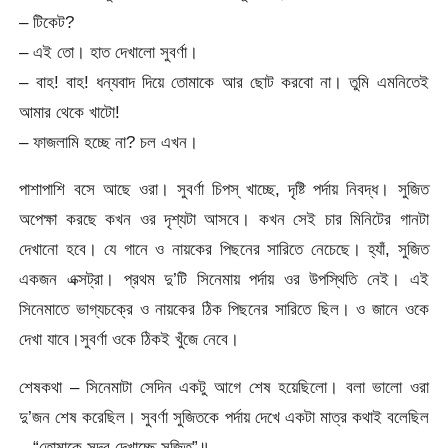
– টিকেট?
– এই তো। হাত দেখালো সুবর্ণা।
– বাহ! বাহ! ধন্যবাদ দিয়ে তোমাকে আর ছোট করবো না। তুমি এমনিতেই
আমার থেকে খাটো!
– ফাজলামি হচ্ছে না? চল এখন।
পাশাপাশি বসে আছে ওরা। সুবর্ণা চিপস্ খাচ্ছে, দৃষ্টি পর্দায় নিবদ্ধ। সুজিত
অপেক্ষা করছে কখন ওর দৃশ্যটা আসবে। কখন সেই চার মিনিটের গানটা
দেখানো হবে। যে গানে ও নায়কের পিছনের সারিতে নেচেছে। হ্যাঁ, সুজিত
একজন এক্সট্রা। প্রথম দু’টি সিনেমায় পর্দায় ওর উপস্থিতি নেই। এই
সিনেমাতে ভাগ্যচক্রে ও নায়কের ঠিক পিছনের সারিতে ছিল। ও জানে ওকে
দেখা যাবে।সুবর্ণা ওকে ঠিকই খুঁজে নেবে।
শেষকথা – সিনেমাটা সেদিন একটু আগে শেষ হয়েছিলো। বলা ভালো ওরা
দু’জন শেষ করেছিল। সুবর্ণা সুজিতকে পর্দায় দেখে একটা মাত্র কথাই বলেছিল
– “তোমাকে সুন্দর দেখাচ্ছে সুজিত”॥