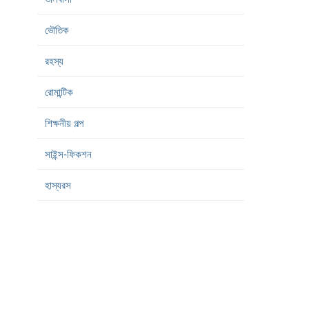
ভৌতিক
রহস্য
রোমান্টিক
শিক্ষনীয় গল্প
সাইন্স-ফিকশন
হাস্যরস