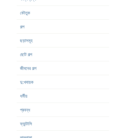
কৌতুক
গল্প
ছড়াসমূহ
ছোট গল্প
জীবনের গল্প
দু:খদায়ক
ধর্মীয়
প্রবন্ধ
ফ্যান্টাসি
ভালবাসা