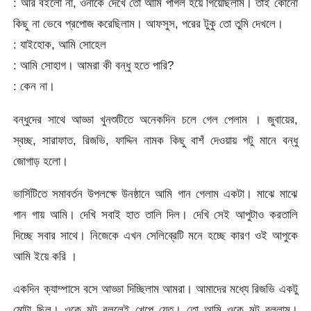
: আর বইলো না, ওনাকে দেখে তো আমি পাগল হয়ে গিয়েছিলাম। তাই কোনো
কিছু না ভেবে প্রপোজ করেছিলাম। আফসুস, পরের টুকু তো তুমি দেখলে।
: যাইহোক, আমি সোহেল
: আমি সোহাগ। আমরা কী বন্ধু হতে পারি?
: কেন না।
বন্ধুদের সাথে আড্ডা খুনশুটিতে অনেকদিন চলে গেল পেলাম । জুবায়ের,
স্বচ্ছ, সারাফাত, রিজভি, ফাদ্দিন নামক কিছু বাশঁ দেওয়ায় পটু মানে বন্ধু
জোগাড় হলো।
ভার্সিটিতে সমাবর্তন উপলক্ষে উনষ্ঠানে আমি গান গেলাম একটা। মাঝে মাঝে
গান গায় আমি। দেখি সবাই হাত তালি দিল। দেখি সেই আপুটাও করতালি
দিচ্ছে সবার সাথে। নিজেকে এখন সেলিব্রেটি মনে হচ্ছে কারণ ওই আপুকে
আমি ইয়ে করি ।
একদিন ক্যাম্পাসে বসে আড্ডা দিচ্ছিলাম আমরা। আমাদের মধ্যে রিজভি একটু
মোটা ছিল। ওকে মটু বললেই খেপে যেত। তো আমি ওকে মটু বললাম।