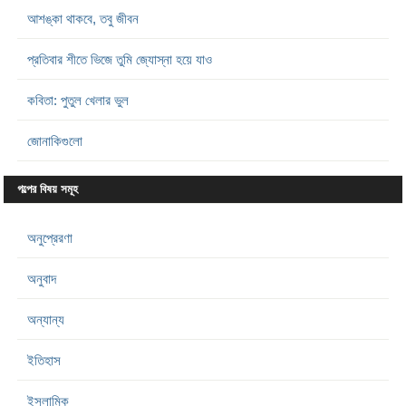
আশঙ্কা থাকবে, তবু জীবন
প্রতিবার শীতে ভিজে তুমি জ্যোস্না হয়ে যাও
কবিতা: পুতুল খেলার ভুল
জোনাকিগুলো
গল্পের বিষয় সমূহ
অনুপ্রেরণা
অনুবাদ
অন্যান্য
ইতিহাস
ইসলামিক