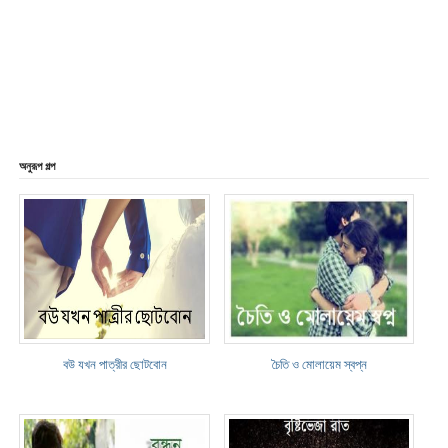
অনুরূপ গল্প
বউ যখন পাত্রীর ছোটবোন
চৈতি ও মোলায়েম স্বপ্ন