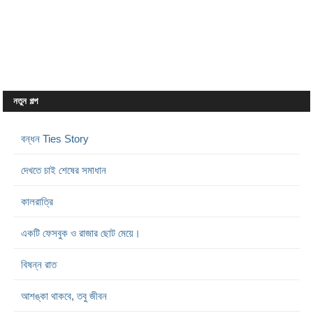
নতুন গল্প
বন্ধন Ties Story
দেখতে চাই শেষের সমাধান
কালরাত্রি
একটি ফেসবুক ও রাজার ছোট মেয়ে।
বিষন্ন রাত
আশঙ্কা থাকবে, তবু জীবন