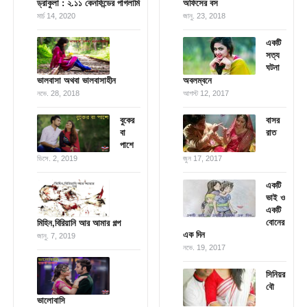
ড্রাকুলা : ২.১১ কেনফিন্ডের পাগলামি
অফিসের বস
মার্চ 14, 2020
জানু. 23, 2018
একটি
সত্য
ঘটনা
ভালবাসা অথবা ভালবাসাহীন
অবলম্বনে
নভে. 28, 2018
আগস্ট 12, 2017
বুকের
বাসর
বা
রাত
পাশে
ডিসে. 2, 2019
জুন 17, 2017
একটি
ভাই ও
একটি
বোনের
মিহিন,বিরিয়ানি আর আমার গল্প
এক দিন
জানু. 7, 2019
নভে. 19, 2017
সিনিয়র
বৌ
ভালোবাসি