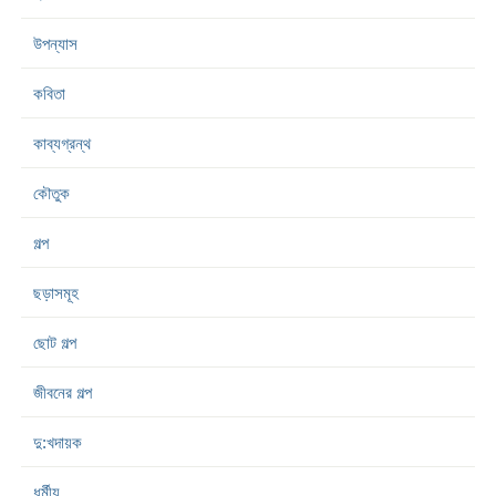
উপন্যাস
কবিতা
কাব্যগ্রন্থ
কৌতুক
গল্প
ছড়াসমূহ
ছোট গল্প
জীবনের গল্প
দু:খদায়ক
ধর্মীয়