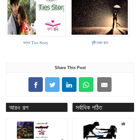
বন্ধন Ties Story
বৃ‌ষ্টি‌ভেজা রাত
Share This Post
আরও গল্প
সর্বাধিক পঠিত
বউ