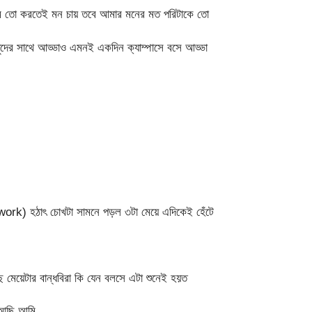
ম তো করতেই মন চায় তবে আমার মনের মত পরিটাকে তো
দের সাথে আড্ডাও এমনই একদিন ক্যাম্পাসে বসে আড্ডা
ork) হঠাৎ চোখটা সামনে পড়ল ৩টা মেয়ে এদিকেই হেঁটে
 মেয়েটার বান্ধবিরা কি যেন বলসে এটা শুনেই হয়ত
ে আছি আমি