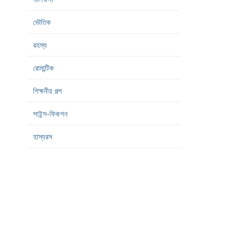
ভৌতিক
রহস্য
রোমান্টিক
শিক্ষনীয় গল্প
সাইন্স-ফিকশন
হাস্যরস