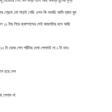
ু মেয়েটার সেই মন কাড়া হাসি আর অবাধ্য চুলের দৃশ্য
ির প্রেমে তো পড়েই গেছি এসব কি ভাবছি আমি ধ্যাত ঘুম
১ টায় গিয়ে ক্যাম্পাসের সেই জায়গাটায় বসে আছি
টা বেজে গেল পরীটার দেখা পেলামই না ১ টা তাও
াপ হয়ে গেল
া পেলাম না