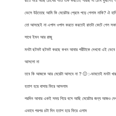
রাতে শুয়ে আছি চোখের পাতা এক করতেই পারছি না চোখ বুঝলেই শুধ
ভেসে উঠতেছে আমি কি মেয়েটার প্রেমে পড়ে গেলাম নাকি? ঐ হাস
তো আসছেই না এপাস ওপাস করতে করতেই রাতটা কেটে গেল সকাল ১
সাথে ইমন আর রাজু
মনটা ছটফট ছটফট করছে কখন আবার পরীটাকে দেখবো এই ভেবে ১২ 
আসলো না
তবে কি আজকে আর মেয়েটা আসবে না ?
🙁
:-ভাবতেই মনটা খার
হতাশ হয়ে বাসায় ফিরে আসলাম
পরদিন আবার একই সময় গিয়ে বসে আছি মেয়েটার জন্য আজও দেখ
এভাবে পরপর ৪টা দিন হতাশ হয়ে ফিরে এলাম