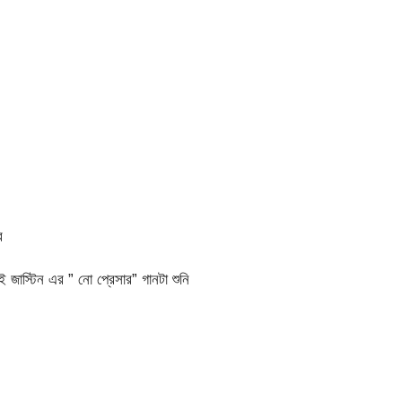
ে
াস্টিন এর ” নো প্রেসার” গানটা শুনি