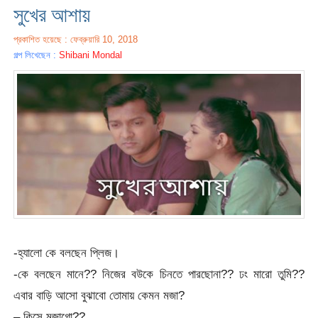
সুখের আশায়
প্রকাশিত হয়েছে : ফেব্রুয়ারি 10, 2018
গল্প লিখেছেন :
Shibani Mondal
-হ্যালো কে বলছেন প্লিজ।
-কে বলছেন মানে?? নিজের বউকে চিনতে পারছোনা?? ঢং মারো তুমি??
এবার বাড়ি আসো বুঝাবো তোমায় কেমন মজা?
– কিসে মজাগো??