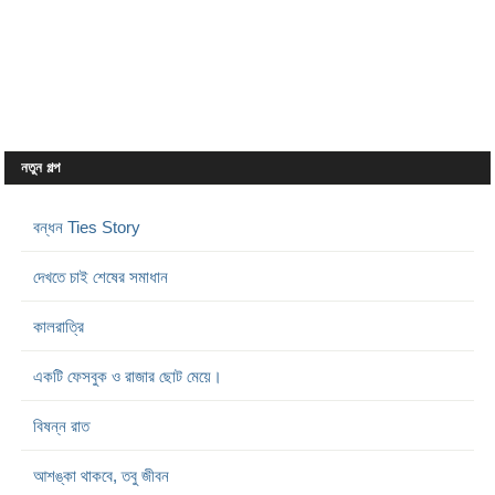
নতুন গল্প
বন্ধন Ties Story
দেখতে চাই শেষের সমাধান
কালরাত্রি
একটি ফেসবুক ও রাজার ছোট মেয়ে।
বিষন্ন রাত
আশঙ্কা থাকবে, তবু জীবন