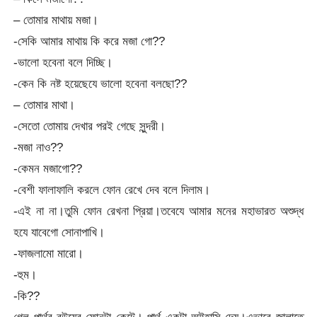
– তোমার মাথায় মজা।
-সেকি আমার মাথায় কি করে মজা গো??
-ভালো হবেনা বলে দিচ্ছি।
-কেন কি নষ্ট হয়েছেযে ভালো হবেনা বলছো??
– তোমার মাথা।
-সেতো তোমায় দেখার পরই গেছে সুন্দরী।
-মজা নাও??
-কেমন মজাগো??
-বেশী ফালাফালি করলে ফোন রেখে দেব বলে দিলাম।
-এই না না।তুমি ফোন রেখনা প্রিয়া।তবেযে আমার মনের মহাভারত অশুদ্ধ
হযে যাবেগো সোনাপাখি।
-ফাজলামো মারো।
-হুম।
-কি??
গেল পার্থর বউয়ের ফোনটা কেটে। পার্থ একটা অট্টহাসি দেয়।এভাবে জালাতে