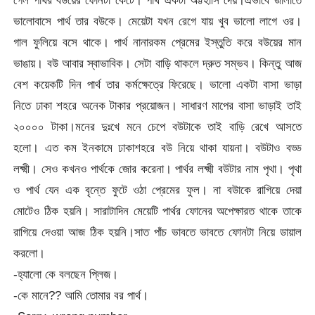
ভালোবাসে পার্থ তার বউকে। মেয়েটা যখন রেগে যায় খুব ভালো লাগে ওর।
গাল ফুলিয়ে বসে থাকে। পার্থ নানারকম প্রেমের ইস্তুতি করে বউয়ের মান
ভাঙায়। বউ আবার স্বাভাবিক। সেটা বাড়ি থাকলে দ্রুত সম্ভব। কিন্তু আজ
বেশ কয়েকটি দিন পার্থ তার কর্মক্ষেত্রে ফিরেছে। ভালো একটা বাসা ভাড়া
নিতে ঢাকা শহরে অনেক টাকার প্রয়োজন। সাধারণ মাপের বাসা ভাড়াই তাই
২০০০০ টাকা।মনের দুঃখে মনে চেপে বউটাকে তাই বাড়ি রেখে আসতে
হলো। এত কম ইনকামে ঢাকাশহরে বউ নিয়ে থাকা যায়না। বউটাও বড্ড
লক্ষ্মী। সেও কখনও পার্থকে জোর করেনা। পার্থর লক্ষ্মী বউটার নাম পৃথা। পৃথা
ও পার্থ যেন এক বৃন্তে ফুটে ওঠা প্রেমের ফুল। না বউাকে রাগিয়ে দেয়া
মোটেও ঠিক হয়নি। সারাটাদিন মেয়েটি পার্থর ফোনের অপেক্ষারত থাকে তাকে
রাগিয়ে দেওয়া আজ ঠিক হয়নি।সাত পাঁচ ভাবতে ভাবতে ফোনটা নিয়ে ডায়াল
করলো।
-হ্যালো কে বলছেন প্লিজ।
-কে মানে?? আমি তোমার বর পার্থ।