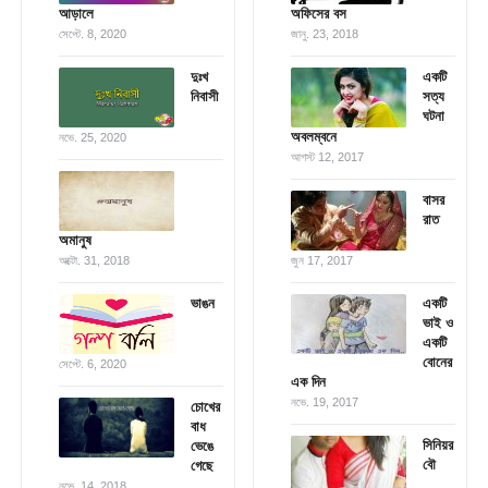
আড়ালে
অফিসের বস
সেপ্টে. 8, 2020
জানু. 23, 2018
দুঃখ
একটি
নিবাসী
সত্য
ঘটনা
অবলম্বনে
নভে. 25, 2020
আগস্ট 12, 2017
বাসর
রাত
অমানুষ
অক্টো. 31, 2018
জুন 17, 2017
ভাঙন
একটি
ভাই ও
একটি
বোনের
সেপ্টে. 6, 2020
এক দিন
নভে. 19, 2017
চোখের
বাধ
সিনিয়র
ভেঙে
বৌ
গেছে
নভে. 14, 2018