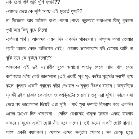
-কি হলো পার্থ তুমি খুশি হওনি??
-আমার চেয়ে কে সুখি আছে এই মুহুর্তে পৃথা??
না নিজেকে আর আটকে রাখা গেলনা।পার্থর ক্রন্দরত কথাগুলো কিছু বুঝলো
পৃথা আর কিছু বুঝে নিলো।
-কেঁদনা পার্থ। আমাদের এমন দিন একদিন থাকবেনা। বিশ্বাস করো তোমার
প্রতি আমার কোন অভিযোগ নেই। তোমায় ভালোবেসে যদি তোমায় আমি না
বুঝি তবে কে বুঝবে বলো??
আজকের এই দুই নরনারীর বুকে জমানো পাহাড় থেকে নামা গাল বেয়ে
ঝর্ণাধারার খোঁজ কেউ জানলোনা।এই একটি সুখ সুখ কষ্টের মুহুর্তের স্বাক্ষী হয়ে
রইল খুলনার একটি গ্রামের কাঁচা দেওয়াল ও মুক্ত বিশুদ্ধ বাতাস। অন্যদিকে
স্বাক্ষী রইল ঢাকার কোলাহল ও কংক্রিটের দেয়াল। তবু এরা সুখি। ভালোবাসা
পেয়ে নয় ভালোবাসা দিয়েই এরা সুখি। পার্থ পৃথা দম্পতি বিশ্বাস করে একদিন
এদের দুঃখের দিন থাকবেনা। সেদিন যেখানেই থাকুক দুজনে একই যায়গায়
থাকবে। সুখের একটা ছোট্ট নীড় হবে এদের। দুই রুমের একটি ছোট বাসা।
সাথে একটা ব্যালকনি। যেখানে এদের সন্তান খেলবে। সব ছেড়ে ছুড়ে