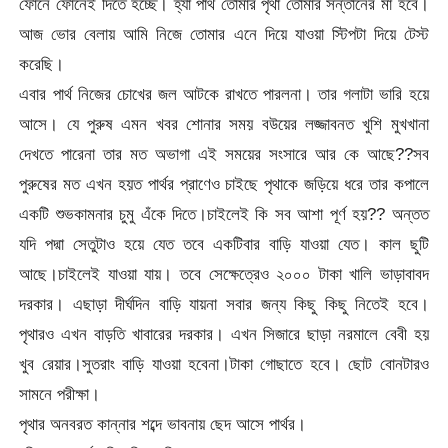
ফোনে ফোনেই দিতে হচ্ছে। হ্যাঁ পার্থ তোমার পৃথা তোমার সন্তানের মা হবে।
আজ ভোর বেলায় আমি নিজে তোমার এনে দিয়ে যাওয়া স্টিপটা দিয়ে টেস্ট
করেছি।
এবার পার্থ নিজের চোখের জল আটকে রাখতে পারলনা। তার গলাটা ভারি হয়ে
আসে। যে পুরুষ এমন খবর শোনার সময় বউয়ের লজ্জাবনত খুশি মুখখানা
দেখতে পারেনা তার মত অভাগা এই সময়ের সংসারে আর কে আছে??সব
পুরুষের মত এখন হয়ত পার্থর প্রাণেও চাইছে পৃথাকে জড়িয়ে ধরে তার কপালে
একটি শুভকামনার চুমু এঁকে দিতে।চাইলেই কি সব আশা পূর্ণ হয়?? অন্তত
যদি পদ্মা সেতুটাও হয়ে যেত তবে একটিবার বাড়ি যাওয়া যেত। কাল ছুটি
আছে।চাইলেই যাওয়া যায়। তবে সেক্ষেত্রেও ২০০০ টাকা খালি ভাড়াবাবদ
দরকার। এছাড়া দীর্ঘদিন বাড়ি যায়না সবার জন্য কিছু কিছু নিতেই হবে।
পৃথারও এখন বাড়তি খাবারের দরকার। এখন সিজারে ছাড়া নরমালে বেবী হয়
খুব রেয়ার।সুতরাং বাড়ি যাওয়া হবেনা।টাকা গোছাতে হবে। ছোট বোনটারও
সামনে পরীক্ষা।
পৃথার অনবরত কান্নার শব্দে ভাবনায় ছেদ আসে পার্থর।