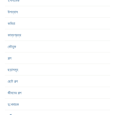
ইসলামিক
উপন্যাস
কবিতা
কাব্যগ্রন্থ
কৌতুক
গল্প
ছড়াসমূহ
ছোট গল্প
জীবনের গল্প
দু:খদায়ক