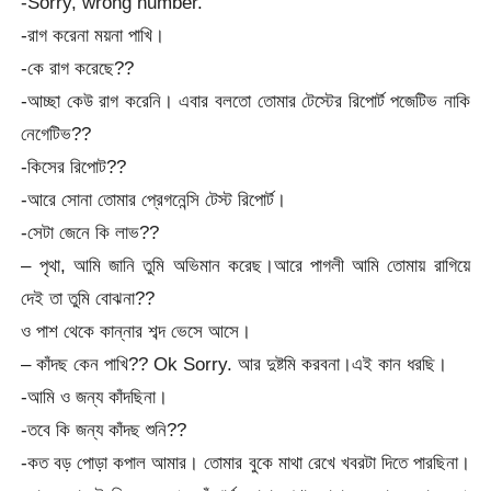
-Sorry, wrong number.
-রাগ করেনা ময়না পাখি।
-কে রাগ করেছে??
-আচ্ছা কেউ রাগ করেনি। এবার বলতো তোমার টেস্টের রিপোর্ট পজেটিভ নাকি
নেগেটিভ??
-কিসের রিপোট??
-আরে সোনা তোমার প্রেগনেন্সি টেস্ট রিপোর্ট।
-সেটা জেনে কি লাভ??
– পৃথা, আমি জানি তুমি অভিমান করেছ।আরে পাগলী আমি তোমায় রাগিয়ে
দেই তা তুমি বোঝনা??
ও পাশ থেকে কান্নার শব্দ ভেসে আসে।
– কাঁদছ কেন পাখি?? Ok Sorry. আর দুষ্টমি করবনা।এই কান ধরছি।
-আমি ও জন্য কাঁদছিনা।
-তবে কি জন্য কাঁদছ শুনি??
-কত বড় পোড়া কপাল আমার। তোমার বুকে মাথা রেখে খবরটা দিতে পারছিনা।