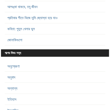
আশঙ্কা থাকবে, তবু জীবন
প্রতিবার শীতে ভিজে তুমি জ্যোস্না হয়ে যাও
কবিতা: পুতুল খেলার ভুল
জোনাকিগুলো
গল্পের বিষয় সমূহ
অনুপ্রেরণা
অনুবাদ
অন্যান্য
ইতিহাস