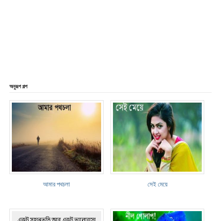
অনুরূপ গল্প
আমার পথচলা
সেই মেয়ে