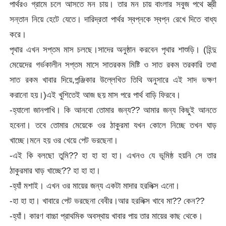
পার্থরও গ্রামে চলে আসতে মন চায়। তার মন চায় বাংলার সবুজ পথে স্ত্রী
সন্তান নিয়ে হেটে যেতে। দারিদ্রতা পার্থর স্বপ্নকে স্বপ্ন রেখে দিতে বাধ্য
করে।
পৃথার এখন সপ্তম মাস চলছে।সাদের অনুষ্ঠান করবেন পৃথার শাশুড়ি। (হিন্দু
মেয়েদের গর্ভকালীন সপ্তম মাসে সাতরকম মিষ্টি ও সাত রকম তরকারি তথা
সাত রকম খাবার দিয়ে,পন্ঞ্জিকার উল্লেখিত তিথি অনুসারে এই সাদ ভক্ষণ
করানো হয়।)এই খুশিতেই আজ ছয় মাস পরে পার্থ বাড়ি ফিরবে।
-হ্যালো জানপাখি। কি আনবো তোমার জন্য?? আমার জন্য কিছুই আনতে
হবেনা। তবে তোমার মেয়েকে ওর ঠাকুরমা যখন কোলে নিচ্ছে তখন ঘাড়
খাচ্ছে।মনে হয় ওর খেয়ে পেট ভরছেনা।
-এই কি বলছো তুমি?? হা হা হা হা। এখনও যে ভূমিষ্ঠ হয়নি সে তার
ঠাকুরমার ঘাড় খাচ্ছে?? হা হা হা।
-হ্যাঁ মশাই। এখন ওর মায়ের জন্য একটা মাদার হরলিক্স এনো।
-হা হা হা। খাবারে পেট ভরছেনা বেবীর।আর হরলিক্স খাবে মা?? কেন??
-হ্যাঁ। কারণ বাচ্চা প্রাথমিক অবস্থায় খাবার পায় তার মায়ের কাছ থেকে।