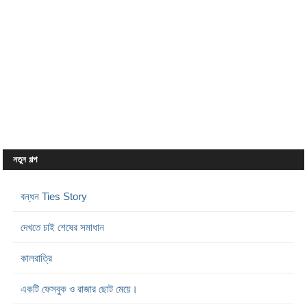
নতুন গল্প
বন্ধন Ties Story
দেখতে চাই শেষের সমাধান
কালরাত্রি
একটি ফেসবুক ও রাজার ছোট মেয়ে।