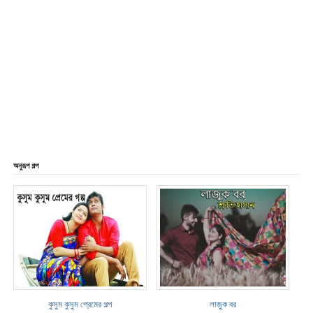
অনুরূপ গল্প
কুসুম কুসুম প্রেমের গল্প
লাজুক বর