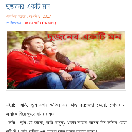
দুজনের একটি মন
প্রকাশিত হয়েছে : আগস্ট 8, 2017
গল্প লিখেছেন :
রায়হান আবির ( আরমান )
–ইরা:: অভি, তুমি এখন অফিস এর কাজ করতেছো কেনো, তোমার না
আমাকে নিয়ে ঘুরতে যাওয়ার কথা।
–অভি:: তুমি তো জানো, আমি অসুস্থ থাকার কারনে অনেক দিন অফিস যেতে
পারি নি। তাই অফিস এর অনেক কাজ বাসায় করতে হচ্ছে।