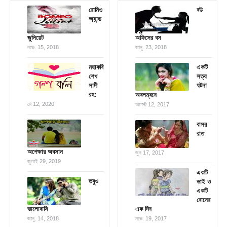
রোমিও
বউ
অ্যান্ড
জুলিয়েট
অফিসের বস
নভে. 15, 2018
জানু. 23, 2018
মহাকবি
একটি
শেখ
সত্য
সাদী
ঘটনা
রহ:
অবলম্বনে
মে 12, 2020
আগস্ট 12, 2017
বাসর
রাত
অপেক্ষার অবসান
জুন 17, 2017
জুলাই 29, 2019
একটি
তবুও
ভাই ও
একটি
বোনের
ভালোবাসি
এক দিন
জানু. 14, 2018
নভে. 19, 2017