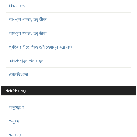
বিষন্ন রাত
আশঙ্কা থাকবে, তবু জীবন
আশঙ্কা থাকবে, তবু জীবন
প্রতিবার শীতে ভিজে তুমি জ্যোস্না হয়ে যাও
কবিতা: পুতুল খেলার ভুল
জোনাকিগুলো
গল্পের বিষয় সমূহ
অনুপ্রেরণা
অনুবাদ
অন্যান্য