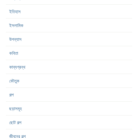
ইতিহাস
ইসলামিক
উপন্যাস
কবিতা
কাব্যগ্রন্থ
কৌতুক
গল্প
ছড়াসমূহ
ছোট গল্প
জীবনের গল্প