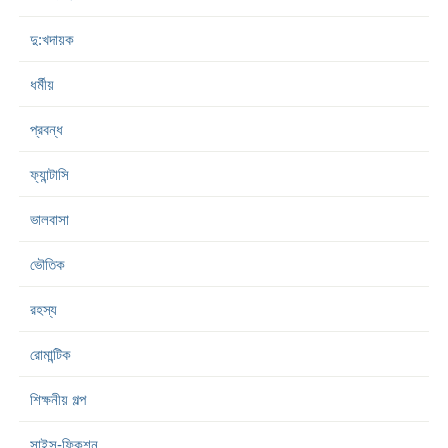
দু:খদায়ক
ধর্মীয়
প্রবন্ধ
ফ্যান্টাসি
ভালবাসা
ভৌতিক
রহস্য
রোমান্টিক
শিক্ষনীয় গল্প
সাইন্স-ফিকশন