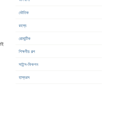
ভৌতিক
রহস্য
রোমান্টিক
তাই
শিক্ষনীয় গল্প
সাইন্স-ফিকশন
হাস্যরস