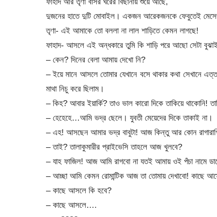
ফাহাদ আর তৃণা বাসর ঘরের বিছানায় শুয়ে আছে,
দুজনের হাতে দুটি মোবাইল। একজন আরেকজনকে ফেবুতেই মেসেজ 
তৃণা- এই আমাকে তো বললা না লাল শাড়িতে কেমন লাগছে!
ফাহাদ- আসলে এই অন্ধকারে তুমি কি শাড়ি পরে আছো সেটা বুঝাই
– কেন? দিনের বেলা আমায় দেখো নি?
– ইয়ে মানে আসলে তোমার যেখানে বসে থাকার কথা সেখানে এত্ত গ
মাথা নিচু করে ছিলাম।
– কিহ? আবার ইয়ার্কি? তাও ভাল কারো দিকে তাকিয়ে থাকোনি! ত
– হেহেহে…আমি ভদ্র ছেলে। যুবতী মেয়েদের দিকে তাকাই না।
– এহ! আসছেন আমার ভদ্র বাবুটা! আজ কিন্তু আর কোন রাগারাগ
– তাই? তালাকুমারীর প্রাইভেসি তাহলে আজ খুলবে?
– যাহ ফাজিল! আজ আমি রাগবো না যতই আমায় ওই পঁচা নামে 
– আচ্ছা আমি কেমন রোমান্টিক আজ তা তোমায় দেখাবো! কাছে আ
– কাছে আসলে কি হবে?
– কাছে আসলে….