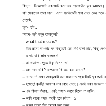
কিছুনা। রিকোয়েস্ট একসেপ্ট করে তার প্রোফাইল ঘুরে আসলো। ক
বাট সেখানেও তালা মারা। এমন প্রাইভেসি মারা মেয়ে কেন ওকে 
মেয়েটি,
তৃণা- হাই…
ফাহাদ- জ্বী বলুন তালাকুমারী !
– what that means?
– ইয়ে মানে! আপনার সব কিছুতেই তো দেখি তালা মারা, কিছু দেখ
– ও হাহাহা। ভাল বলেছেন!
– তা আমাকে ফ্রেন্ড রিকু দিলেন যে!
– ভাব নেন নাকি? আপনাকে কি এড করা যাবেনা?
– না তা না! এমন তালাকুমারী দের সাধারনত ফ্রেন্ডলিস্ট খুব ছোট
– হয়েছে! বুঝছি! আপনার ভাব বেড়ে গেছে। এতই যখন প্রবলেম 
– এই দাঁড়ান দাঁড়ান…একটু মজাও করতে দিবেন না নাকি?
– আমি কারো মজার পাত্রী হতে চাইনা।
:/
– আচ্ছা আচ্ছা ঠিক আছে! মজা বন্ধ!