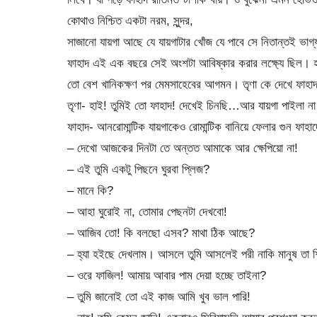
কোথাও নিশ্চিত একটা নরম, সুন্দর,
সাজানো যায়গা আছে যে যায়গাটার খোঁজ যে পাবে সে নিতান্তই ভাগ্
ফাহাদ এই এক বছরে সেই অংশটা আবিষ্কার করার লক্ষ্যে ছিল। 
তো বেশ খানিকক্ষণ পর মেমসাহেবের আগমন। তৃণা কে দেখে ফা
তৃণা- হাই! তুমিই তো ফাহাদ! দেখেই চিনছি…আর যায়গা পাইলা 
ফাহাদ- আনরোমান্টিক যায়গাকেও রোমান্টিক বানিয়ে ফেলার গুন ফাহা
– দেখো আজকের দিনটা তে অন্তত আমাকে আর ক্ষেপিয়ো না!
– এই তুমি একটু পিছনে ঘুরবা প্লিজ?
– মানে কি?
– আহা ঘুরোই না, তোমার পেছনটা দেখবো!
– আজিব তো! কি বলছো এসব? মাথা ঠিক আছে?
– হ্যা হইছে দেখলাম। আসলে তুমি আসলেই পরী নাকি মানুষ তা 
– ওরে ফাজিল! আমায় আবার পাম দেয়া হচ্ছে তাইনা?
– তুমি জানোই তো এই কাজ আমি খুব ভাল পারি!