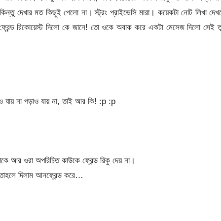
িন্তু দেখার মত কিছুই পেলো না। স্ট্রং প্রাইভেসি মারা। কয়েকটা নোট লিখা দে
ফ্রেন্ড রিকোয়েস্ট দিলো কে জানে! তো ওকে অবাক করে একটা মেসেজ দিলো সেই ত
াও যায় না পড়াও যায় না, তাই আর কি!
:p
:p
 থাকে আর ওরা অপরিচিত কাউকে ফ্রেন্ড রিকু দেয় না।
তাহলে দিলাম আনফ্রেন্ড করে…