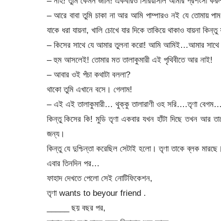
– নাহ! তুমি কেমন জানি! একবারও সিরিয়াসলি আমার প্রশংসা করল
– আরে বাবা তুমি চাকা না আর আমি পাম্পারও নই যে তোমায় পাম 
যাকে ধরা যায়না, খালি চোখে যার দিকে তাকিয়ে থাকাও যায়না কিন্ত
– কিসের সাথে যে আমার তুলনা করো! আমি আমিই…আমার সাথে ক
– হুম আসলেই! তোমার মত তালাকুমারী এই পৃথিবীতে আর নাই!
– আবার ওই পঁচা কথাটা বললা?
থাকো তুমি এখানে বসে। গেলাম!
– এই এই তালাকুমারী… থুক্কু তালারাণী ওহ সরি….তৃণা বে
কিন্তু কিসের কি! মুডি তৃণা একবার যখন হাঁটা দিছে তখন আর 
জন্য।
কিন্তু যে দুশ্চিন্তা করেছিল সেটাই হলো। তৃণা তাকে ব্লক মা
এবার তিনদিন পর…
ফাহাদ দেখতে পেলো সেই নোটিফিকেশন,
তৃণা wants to beyour friend .
_____ ছয় বছর পর,