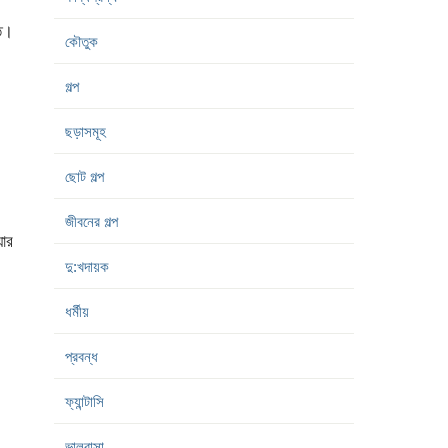
মত।
কৌতুক
গল্প
ছড়াসমূহ
ছোট গল্প
জীবনের গল্প
য়ার
দু:খদায়ক
ধর্মীয়
প্রবন্ধ
ফ্যান্টাসি
ভালবাসা