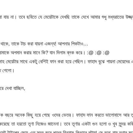
যায় না। তবে ছবিতে যে মেয়েটাকে দেখছি তাকে দেখে আমার শুধু মধ্যরাতের উজ্জ
ে থাকে, তাকে টাচ করা যায়না এজন্য! আপনার পিকটাও…
মাকে অপমান করার মানে কি? যান দিলাম ব্লক করে। :@ :@ :@
াহ মেয়েটার সাথে একটু বেশিই ফান করা হয়ে গেছিল। ফাহাদ বুঝে পায়না মেয়েদের
তে গেলো।
 দেখা যাচ্ছিল,
 এক বছরে অনেক কিছু হয়ে গেছে ওদের ভেতর। ফাহাদ ফান করতে ভালোবাসে আর তৃ
েছে তা হয়তো তৃণা নিজেও জানেনা। তবে তৃণার একটা গুন হলো ও খুব সুন্দর কব
 টাইপের মেয়ে এত সুন্দর করে শব্দের বিন্যাস কিভাবে ঘটায়! সে বুঝে যায় তৃণার ম