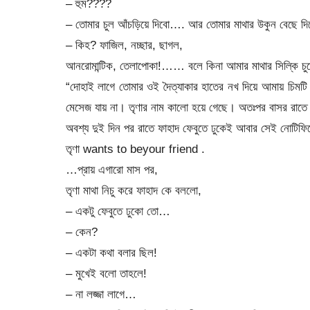
– হুম????
– তোমার চুল আঁচড়িয়ে দিবো…. আর তোমার মাথার উকুন বেছে দি
– কিহ? ফাজিল, নচ্ছার, ছাগল,
আনরোমান্টিক, তেলাপোকা!…… বলে কিনা আমার মাথার সিল্কি চুলে উ
“দোহাই লাগে তোমার ওই দৈত্যাকার হাতের নখ দিয়ে আমায় চিমটি
মেসেজ যায় না। তৃণার নাম কালো হয়ে গেছে। অতঃপর বাসর রাতে
অবশ্য দুই দিন পর রাতে ফাহাদ ফেবুতে ঢুকেই আবার সেই নোটিফ
তৃণা wants to beyour friend .
…প্রায় এগারো মাস পর,
তৃণা মাথা নিচু করে ফাহাদ কে বললো,
– একটু ফেবুতে ঢুকো তো…
– কেন?
– একটা কথা বলার ছিল!
– মুখেই বলো তাহলে!
– না লজ্জা লাগে…