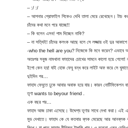
–
:/
:/
– আপনার প্রোফাইল পিকেও দেখি তালা মেরে রেখেছেন। টাচ করা 
চাঁদের কথা মনে পরে যাচ্ছে!!
– কি বলেন এসব! পাম দিচ্ছেন নাকি?
– না সত্যিই! চাঁদের কলংক আছে বলে সে লজ্জায় ওই দুর আকাশ
-who the hell are you? নিজেকে কি মনে করেন? এভাবে আ
অতঃপর সবুজ নামখানা ফাহাদের চোখের সামনে কালো হয়ে গেলো! ন
ইগো কেন হয়! যাই হোক ফেবু বন্ধ করে লাইট অফ করে সে ঘুমা
দুইদিন পর…
ফাহাদ ফেবুতে ঢুকে আবার অবাক হয়ে যায়। কারন নোটিফিকেশন বারে
তৃণা wants to beyour friend .
এক বছর পর…
ফাহাদ আজ ঢাকা এসেছে। উদ্দেশ্য তৃণার সাথে দেখা করা। এই
মুড দেখাতে। ফাহাদ কে যে কতবার ব্লক মেরেছে আর আনব্লক কর
লিখে। যা পড়ে ফাহাদ রীতিমত টাশকি খায়। ও বুঝেনা এমন হেভিওয়েট