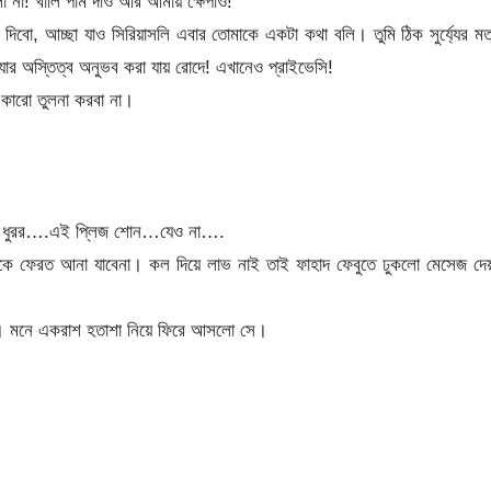
া না! খালি পাম দাও আর আমায় ক্ষেপাও!
দিবো, আচ্ছা যাও সিরিয়াসলি এবার তোমাকে একটা কথা বলি। তুমি ঠিক সুর্য্যের 
ু যার অস্তিত্ব অনুভব করা যায় রোদে! এখানেও প্রাইভেসি!
ারো তুলনা করবা না।
গম…ধুরর….এই প্লিজ শোন…যেও না….
তাকে ফেরত আনা যাবেনা। কল দিয়ে লাভ নাই তাই ফাহাদ ফেবুতে ঢুকলো মেসেজ দে
রছে। মনে একরাশ হতাশা নিয়ে ফিরে আসলো সে।