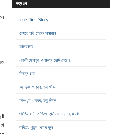
নতুন গল্প
্বল
বন্ধন Ties Story
দেখতে চাই শেষের সমাধান
কালরাত্রি
একটি ফেসবুক ও রাজার ছোট মেয়ে।
 এত
বিষন্ন রাত
আশঙ্কা থাকবে, তবু জীবন
আশঙ্কা থাকবে, তবু জীবন
প্রতিবার শীতে ভিজে তুমি জ্যোস্না হয়ে যাও
ণা
িতা
কবিতা: পুতুল খেলার ভুল
নের