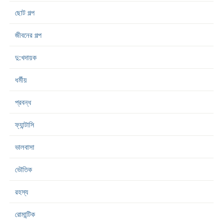
ছোট গল্প
জীবনের গল্প
দু:খদায়ক
ধর্মীয়
প্রবন্ধ
ফ্যান্টাসি
ভালবাসা
ভৌতিক
রহস্য
রোমান্টিক