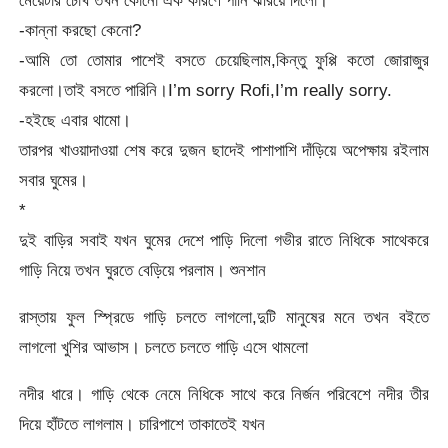
-কান্না করছো কেনো?
-আমি তো তোমার পাশেই বসতে চেয়েছিলাম,কিন্তু ফুপ্পি কতো জোরাজুর
করলো।তাই বসতে পারিনি।I’m sorry Rofi,I’m really sorry.
-হইছে এবার থামো।
তারপর খাওয়াদাওয়া শেষ করে দুজন ছাদেই পাশাপাশি দাঁড়িয়ে অপেক্ষায় রইলাম
সবার ঘুমের।
*
দুই বাড়ির সবাই যখন ঘুমের দেশে পাড়ি দিলো গভীর রাতে নিধিকে সাথেকরে
গাড়ি নিয়ে তখন ঘুরতে বেড়িয়ে পরলাম। শুনশান
রাস্তায় ফুল স্প্রিডে গাড়ি চলতে লাগলো,দুটি মানুষের মনে তখন বইতে
লাগলো খুশির আভাস। চলতে চলতে গাড়ি এসে থামলো
নদীর ধারে। গাড়ি থেকে নেমে নিধিকে সাথে করে নির্জন পরিবেশে নদীর তীর
দিয়ে হাঁটতে লাগলাম। চারিপাশে তাকাতেই যখন