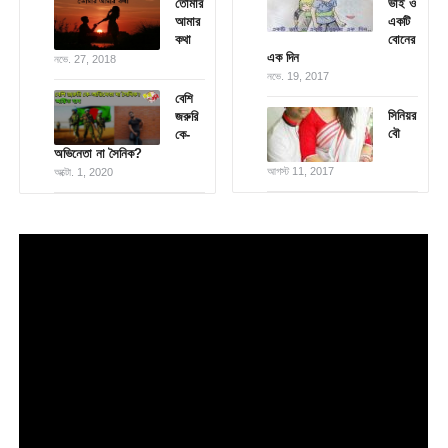
তোমার
ভাই ও
আমার
একটি
কথা
বোনের
এক দিন
নভে. 27, 2018
নভে. 19, 2017
বেশি
সিনিয়র
জরুরি
বৌ
কে-
অভিনেতা না সৈনিক?
আগস্ট 11, 2017
অক্টো. 1, 2020