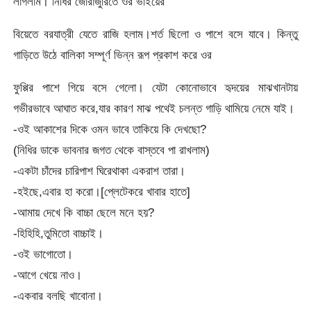
লাগলাম। নিধির জোরাজুরিতে ওর ভাইয়ের
বিয়েতে বরযাত্রী যেতে রাজি হলাম।শর্ত ছিলো ও পাশে বসে যাবে। কিন্তু
গাড়িতে উঠে বালিকা সম্পূর্ণ ভিন্ন রূপ প্রকাশ করে ওর
ফুপ্পির পাশে গিয়ে বসে গেলো। যেটা কোনোভাবে হৃদয়ের মাঝখানটায়
গভীরভাবে আঘাত করে,যার কারণ মাঝ পথেই চলন্ত গাড়ি থামিয়ে নেমে যাই।
-ওই আকাশের দিকে ওমন ভাবে তাকিয়ে কি দেখছো?
(নিধির ডাকে ভাবনার জগত থেকে বাস্তবে পা রাখলাম)
-একটা চাঁদের চারিপাশ ঘিরেথাকা একরাশ তারা।
-হইছে,এবার হা করো।[প্লেটেকরে খাবার হাতে]
-আমায় দেখে কি বাচ্চা ছেলে মনে হয়?
-হিহিহি,তুমিতো বাচ্চাই।
-ওই ভাগোতো।
-আগে খেয়ে নাও।
-একবার বলছি খাবোনা।