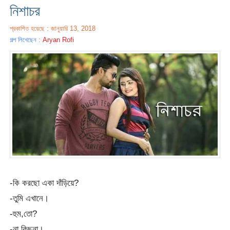
নিশাচর
প্রকাশিত হয়েছে : জানুয়ারি 13, 2018
গল্প লিখেছেন :
Aryan Rofi
-কি করছো একা দাঁড়িয়ে?
-তুমি এখানে।
-হুম,তো?
-না কিছুনা।