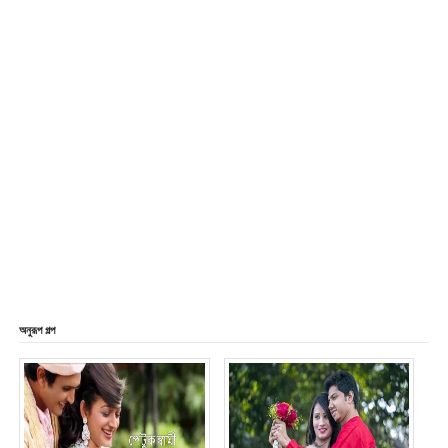
অনুরূপ গল্প