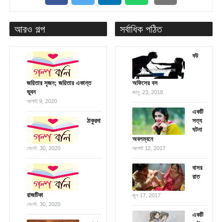
আরও গল্প
সর্বাধিক পঠিত
বউ
জয়িতার সৃজন; জয়িতার একান্ত
অফিসের বস
ভুবন
জানু. 23, 2018
আগস্ট 9, 2020
একটি
ঠাকুরদা
সত্য
ঘটনা
অবলম্বনে
সেপ্টে. 30, 2020
আগস্ট 12, 2017
বাসর
রাত
রাজটিকা
জুন 17, 2017
সেপ্টে. 30, 2020
একটি