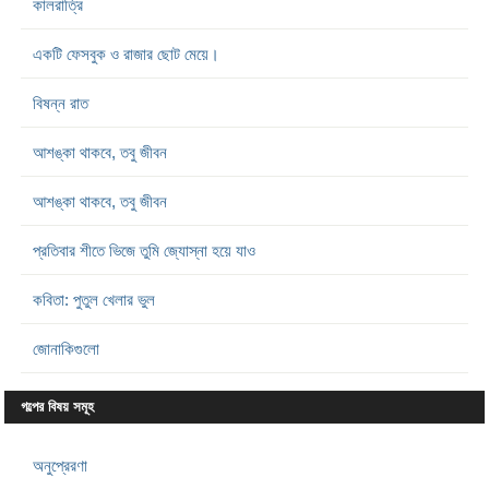
কালরাত্রি
একটি ফেসবুক ও রাজার ছোট মেয়ে।
বিষন্ন রাত
আশঙ্কা থাকবে, তবু জীবন
আশঙ্কা থাকবে, তবু জীবন
প্রতিবার শীতে ভিজে তুমি জ্যোস্না হয়ে যাও
কবিতা: পুতুল খেলার ভুল
জোনাকিগুলো
গল্পের বিষয় সমূহ
অনুপ্রেরণা