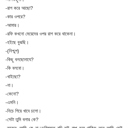
-রাগ করে আছো?
-কার ওপরে?
-আমার।
-রফি কখনো মেয়েদের ওপর রাগ করে থাকেনা।
-হইছে বুঝছি।
-(নিশ্চুপ)
-কিছু বলছোনাযে?
-কি বলবো।
-খাইছো?
-না।
-কেনো?
-এমনি।
-নিচে গিয়ে খাবে চলো।
-সেটা তুমি বলার কে?
-তবেরে..আমি কে না।ভবিষ্যতে যদি তুই বাপ হয়ে থাকিস তবে আমি সেই