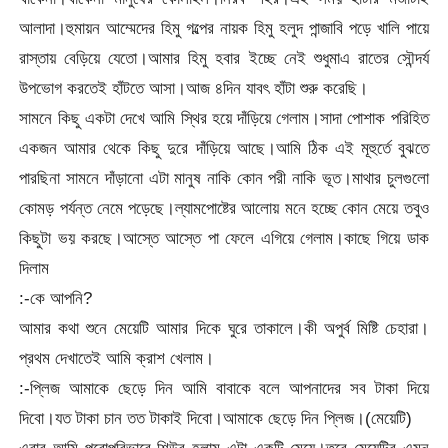
আলাদা।হুমায়ন আম্মেদের হিমু গল্পের নায়ক হিমু হলুদ পান্জাবি পড়ে খালি পায়ে
রাস্তায় বেড়িয়ে যেতো।আমার হিমু হবার ইচ্ছে নেই শুধুমাএ রাতের সৌন্দর্য
উপভোগ করতেই হাঁটতে আসা।আজ ৪দিন যাবৎ হাঁটা শুরু করেছি।
সামনে কিছু একটা দেখে আমি স্থির হয়ে দাঁড়িয়ে গেলাম।সাদা পোশাক পরিহিত
একজন আমার থেকে কিছু দুরে দাঁড়িয়ে আছে।আমি ঠিক এই মূহুর্তে বুঝতে
পারছিনা সামনে দাঁড়ানো এটা মানুষ নাকি কোন পরী নাকি ভূত।মাথার চুলগুলো
কোমড় পর্যন্ত নেমে পড়েছে।ল্যামপোষ্টের আলোয় মনে হচ্ছে কোন মেয়ে তবুও
কিছুটা ভয় করছে।আস্তে আস্তে পা ফেলে এগিয়ে গেলাম।কাছে গিয়ে ডাক
দিলাম
:-কে আপনি?
আমার কথা শুনে মেয়েটি আমার দিকে ঘুরে তাকালে।কী অপুর্ব মিষ্টি চেহারা।
প্রথম দেখাতেই আমি ক্রাশ খেলাম।
:-প্লিজ আমাকে ছেড়ে দিন আমি বাবাকে বলে আপনাদের সব টাকা দিয়ে
দিবো।যত টাকা চান তত টাকাই দিবো।আমাকে ছেড়ে দিন প্লিজ।(মেয়েটি)
এবার আমি পুরোপুরিভাবে শিউর হলাম এটা একটি মেয়ে।তবে মেয়েটির এমন