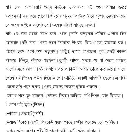
মনি চলে গেলো।মনি অন্য কাউকে ভালোবাসে এটা শুনে আমার হৃদয়ে
রক্তক্ষরণ শুরু হয়ে গেলো।জীবনের প্রথম কাউকে নিয়ে স্বপ্ব দেখলাম তাও
সে অন্য কাউকে ভালোবাসে।অনেক খারাপ লাগছে এখন।
মনি ওর বাবা মায়ের সাথে চলে গেলো।আমি ভদ্রতার খাতিয়ে এগিয়ে দিয়ে
আসলাম।মনি চলে গেলো সাথে আমাকে উপহার দিয়ে গেলো হাজারো কষ্ট।
নিজের রুমে এসে শুয়ে পড়লাম।একটুও ভালো লাগছেনা।বুক ফেটে কান্না
আসছে কিন্তু কাঁদতে পারছিনা।ভুলটা আমার কেনো যে না জেনে মনিকে
ভালোবাসতে গেলাম।মনি দেখতে অনেক কিউট আমার থেকে কত ভালো ভালো
ছেলে ওর পিছনে লাইন দিয়ে আছে।আমিতো একটা আনস্মাট ছেলে।আমাকে
কেনো মনি পছন্দ করবে।এসব ভাবতে ভাবতে ঘুমিয়ে পড়লাম।
ফোনের শব্দে ঘুম ভাঙ্গলো।ফোনের স্কিনে তাকিয়ে দেখি শিপন ফোন দিয়েছে।
:-দোস কই তুই?(শিপন)
:-বাসায়।কেনো?(আমি)
:-আজ বিকেলে একটা ক্রিকেট ম্যাস আছে।৩টায় কলেজে চলে আসিছ।
:-নারে আজ আমার শরীলটা ভালো নেই।আমি আজ যাবোনা।