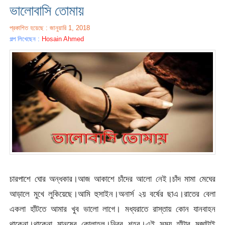
ভালোবাসি তোমায়
প্রকাশিত হয়েছে : জানুয়ারি 1, 2018
গল্প লিখেছেন :
Hosain Ahmed
চারপাশে ঘোর অন্ধকার।আজ আকাশে চাঁদের আলো নেই।চাঁদ মামা মেঘের
আড়ালে মুখে লুকিয়েছে।আমি হুসাইন।অনার্স ২য় বর্ষের ছাএ।রাতের বেলা
একলা হাঁটতে আমার খুব ভালো লাগে। মধ্যরাতে রাস্তায় কোন যানবাহন
থাকেনা।থাকেনা মানুষের কোলাহল।নিরব শহর।এই সময় হাঁটার মজাটাই