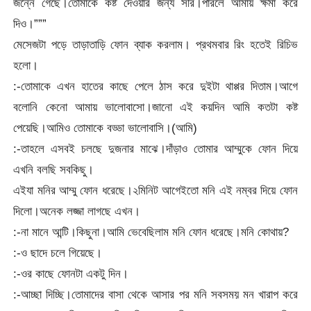
জন্নে গেছে।তোমাকে কষ্ট দেওয়ার জন্য সরি।পারলে আমায় ক্ষমা করে
দিও।”””
মেসেজটা পড়ে তাড়াতাড়ি ফোন ব্যাক করলাম। প্রথমবার রিং হতেই রিচিভ
হলো।
:-তোমাকে এখন হাতের কাছে পেলে ঠাস করে দুইটা থাপ্পর দিতাম।আগে
বলোনি কেনো আমায় ভালোবাসো।জানো এই কয়দিন আমি কতটা কষ্ট
পেয়েছি।আমিও তোমাকে বড্ডা ভালোবাসি।(আমি)
:-তাহলে এসবই চলছে দুজনার মাঝে।দাঁড়াও তোমার আম্মুকে ফোন দিয়ে
এখনি বলছি সবকিছু।
এইযা মনির আম্মু ফোন ধরেছে।২মিনিট আগেইতো মনি এই নম্বর দিয়ে ফোন
দিলো।অনেক লজ্জা লাগছে এখন।
:-না মানে আন্টি।কিছুনা।আমি ভেবেছিলাম মনি ফোন ধরেছে।মনি কোথায়?
:-ও ছাদে চলে গিয়েছে।
:-ওর কাছে ফোনটা একটু দিন।
:-আচ্ছা দিচ্ছি।তোমাদের বাসা থেকে আসার পর মনি সবসময় মন খারাপ করে