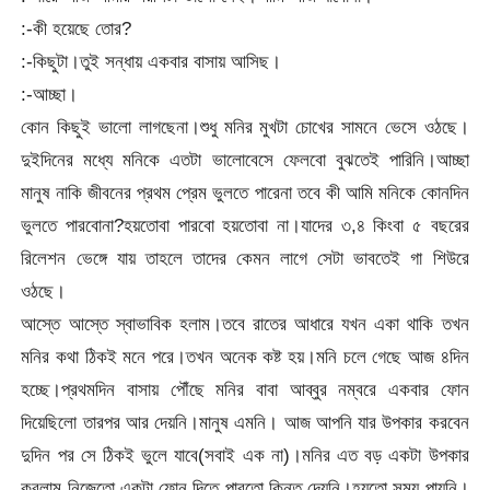
:-কী হয়েছে তোর?
:-কিছুটা।তুই সন্ধায় একবার বাসায় আসিছ।
:-আচ্ছা।
কোন কিছুই ভালো লাগছেনা।শুধু মনির মুখটা চোখের সামনে ভেসে ওঠছে।
দুইদিনের মধ্যে মনিকে এতটা ভালোবেসে ফেলবো বুঝতেই পারিনি।আচ্ছা
মানুষ নাকি জীবনের প্রথম প্রেম ভুলতে পারেনা তবে কী আমি মনিকে কোনদিন
ভুলতে পারবোনা?হয়তোবা পারবো হয়তোবা না।যাদের ৩,৪ কিংবা ৫ বছরের
রিলেশন ভেঙ্গে যায় তাহলে তাদের কেমন লাগে সেটা ভাবতেই গা শিউরে
ওঠছে।
আস্তে আস্তে স্বাভাবিক হলাম।তবে রাতের আধারে যখন একা থাকি তখন
মনির কথা ঠিকই মনে পরে।তখন অনেক কষ্ট হয়।মনি চলে গেছে আজ ৪দিন
হচ্ছে।প্রথমদিন বাসায় পৌঁছে মনির বাবা আব্বুর নম্বরে একবার ফোন
দিয়েছিলো তারপর আর দেয়নি।মানুষ এমনি। আজ আপনি যার উপকার করবেন
দুদিন পর সে ঠিকই ভুলে যাবে(সবাই এক না)।মনির এত বড় একটা উপকার
করলাম নিজেতো একটা ফোন দিতে পারতো কিন্তু দেয়নি।হয়তো সময় পায়নি।