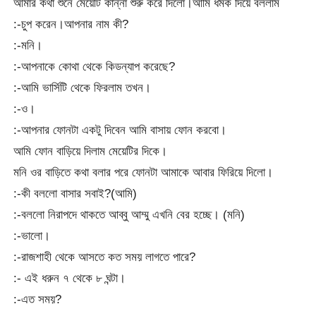
আমার কথা শুনে মেয়েটি কান্না শুরু করে দিলো।আমি ধমক দিয়ে বললাম
:-চুপ করেন।আপনার নাম কী?
:-মনি।
:-আপনাকে কোথা থেকে কিডন্যাপ করেছে?
:-আমি ভার্সিটি থেকে ফিরলাম তখন।
:-ও।
:-আপনার ফোনটা একটু দিবেন আমি বাসায় ফোন করবো।
আমি ফোন বাড়িয়ে দিলাম মেয়েটির দিকে।
মনি ওর বাড়িতে কথা বলার পরে ফোনটা আমাকে আবার ফিরিয়ে দিলো।
:-কী বললো বাসার সবাই?(আমি)
:-বললো নিরাপদে থাকতে আব্বু আম্মু এখনি বের হচ্ছে। (মনি)
:-ভালো।
:-রাজশাহী থেকে আসতে কত সময় লাগতে পারে?
:- এই ধরুন ৭ থেকে ৮ ঘন্টা।
:-এত সময়?