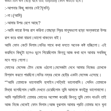
কষ্টটা তিন গুন বেড়ে যাবে তাই তাড়াতাড়ি ফোন কাটতে হবে।
:-আপনার কিছু জানার নেই?(মনি)
:-না।(আমি)
:-আমার উপর রেগে আছে?
:-আমি কারো উপর রাগ করিনা।তাছাড়া প্রিয় মানুষগুলো ছাড়া অন্যকারো উপর
রাগ করে থাকা যায়না।ভালো থাকবেন বাই।
আমি ফোন কেটে দিলাম।মনির সাথে কথা বলতে অনেক কষ্ট হচ্ছিলো। এই
কয়দিনে কিছুটা হলেও ভুলে গিয়েছিলাম কিন্তু আজ কথা বলে আবার সবকিছু
মনে পড়ে গেলো।
ফোনের মেসেজ টোন বেজে ওঠলো।মেসেজটা দেখে আমার নিজের চোখকে
বিশ্বাস করতে পারছিনা।মনির নম্বর থেকে ছোট্র একটা মেসেজ এসেছে।
“”আমি তোমাকে ভালোবাসি হুসাইন।সত্যিই ভালোবাসি। সেদিন তোমাকে
মিথ্যা বলেছিলাম।আমি দেখতে চেয়েছিলাম তুমি আমাকে কতটুকু ভালোবাসো।
আমি প্রতিদিনই তোমার ফোনের অপেক্ষা করেছি কিন্তু তুমি ফোন দাওনি তাই
আজ নিজে থেকেই ফোন দিলাম।আজ বুঝলাম আমার প্রতি তোমার মনে ঘৃনা