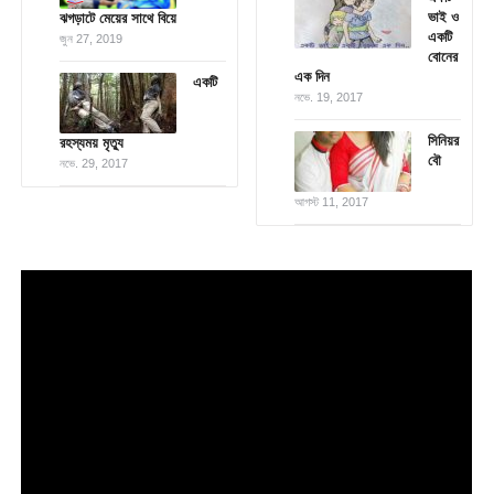
ভাই ও
ঝগড়াটে মেয়ের সাথে বিয়ে
একটি
জুন 27, 2019
বোনের
এক দিন
একটি
নভে. 19, 2017
সিনিয়র
রহস্যময় মৃত্যু
বৌ
নভে. 29, 2017
আগস্ট 11, 2017