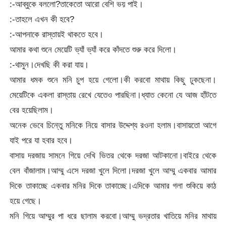
:-আব্বুকে বললো?তাকেতো আরো বেশি ভয় পাই।
:-তাহলে এখন কী হবে?
:-আপনাকে রাস্তায়ই থাকতে হবে।
আমার কথা শুনে মেয়েটি ভ্যাঁ ভ্যাঁ করে কাঁদতে শুরু করে দিলো।
:-থামুন।দেখছি কী করা যায়।
আমার ধমক শুনে মনি চুপ হয়ে গেলো।কী করবো মাথায় কিছু ঢুকছেনা।
মেয়েটিকে একলা রাস্তায় রেখে যেতেও পারছিনা।ধ্যাত কেনো যে আজ হাঁটতে
বের হয়েছিলাম।
অনেক ভেবে চিন্তেু মনিকে নিয়ে বাসার উদ্দেশ্য রওনা হলাম।বাসায়তো আগে
যাই পরে যা হবার হবে।
বাসায় দরজায় সামনে গিয়ে দেখি ভিতর থেকে দরজা আটকানো।বাইরে থেকে
বেল বাঁজালাম।আম্মু এসে দরজা খুলে দিলো।দরজা খুলে আম্মু একবার আমার
দিকে তাকাচ্ছে একবার মনির দিকে তাকাচ্ছে।এদিকে আমার গলা শুকিয়ে কাঠ
হয়ে গেছে।
মনি গিয়ে আম্মুর পা ধরে ছালাম করবো।আম্মু ভদ্রতার খাতিয়ে মনির মাথায়