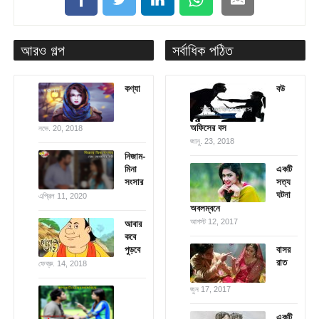
আরও গল্প
সর্বাধিক পঠিত
কণ্যা
বউ
অফিসের বস
নভে. 20, 2018
জানু. 23, 2018
নিজাম-
মিনা
একটি
সংসার
সত্য
ঘটনা
এপ্রিল 11, 2020
অবলম্বনে
আগস্ট 12, 2017
আবার
কবে
পুড়বে
বাসর
রাত
ফেব্রু. 14, 2018
জুন 17, 2017
একটি