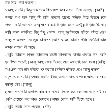
হাত দিয়ে দোয়া করলো।
:-আম্মু ও মনি।কিছুলোক ওকে কিডন্যাপ করে এখানে নিয়ে এসেছে।(আমি)
আমার কথা শুনে আম্মু কী জানি ভাবলো তারপর মনিকে নিয়ে ভিতরে চলে
গেলো।আমি জানতাম আম্মু আমার কথা বিশ্বাস করবে এতটুকু বিশ্বাস ছিলো।
আমি দরজা আটকিয়ে পিছু পিছু গেলাম।আম্মু ড্রয়িংরুমে মনিকে বসিয়ে রেখে
আব্বুকে ডাকলো।আব্বুও আসলেন।আমি ঝড়ের আভাস পাচ্ছি।জানিনা আজ
আমার কপালে কী আছে।
:-আন্টি আমাকে প্লিজ আজকের রাতটা আপনাদের বাসায় থাকতে দিন।আমি
খুব বিপদে পড়েছি।আব্বু আম্মু রওনা দিয়েছে তারা আসলেই চলে যাবো।(মনি)
কথাগুলো বলে মনি কাঁদতে শুরু করলো।মনিকে কাঁদতে দেখে আব্বু বললো
:-চুপ করো মামনি।তোমার যতদিন ইচ্ছে এখানে থাকতে পারো আমাদের কোন
সমস্যা নেই।(আব্বু)
হু দরদ কত!আমি একদিন রাত করে বাসায় ফিরলে কত বকা দেয় অথচ বাইরের
একটা মেয়েকে কত আদর দেখাচ্ছে।আমার কেমন জানি হিংসে হচ্ছে।
:-আন্টি আমার খিদে পেয়েছে।(মনি)