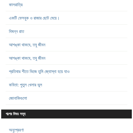
কালরাত্রি
একটি ফেসবুক ও রাজার ছোট মেয়ে।
বিষন্ন রাত
আশঙ্কা থাকবে, তবু জীবন
আশঙ্কা থাকবে, তবু জীবন
প্রতিবার শীতে ভিজে তুমি জ্যোস্না হয়ে যাও
কবিতা: পুতুল খেলার ভুল
জোনাকিগুলো
গল্পের বিষয় সমূহ
অনুপ্রেরণা