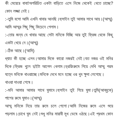
কী মেয়েরে বাবা!অপরিচিত একটা বাড়িতে এসে নিজে থেকেই খেতে চাচ্ছে?
কোন লজ্জা নেই।
:-তুমি বসো আমি এখনি খাবার আনছি।হুসাইন তুই আমার সাথে আয়।(আম্মু)
আমি আম্মুর পিছু পিছু কিচেনে গেলাম।
:-তোর জন্য যে খাবার আছে সেটা মনিকে দিচ্ছি আর তুই ফ্রিজ থেকে কিছু
একটা খেয়ে নে।(আম্মু)
:-ঠিক আছে।(আমি)
ধ্যাত কী হচ্ছে এসব।আমার দিকে কারো নজরই নেই।যত নজর ওই মনির
দিকে।ফ্রিজ খুলে দুইটা আপেল খেলাম।ড্রয়িংরুমে গিয়ে দেখি আম্মু পরম
যত্নে মনিকে খাওয়াচ্ছে।মনিকে দেখে মনে হচ্ছে ওর খুব ক্ষুদা লেগেছে।
খাওয়া দাওয়া শেষে।
:-মনি আমার আমার সাথে ঘুমাবে।হুসাইন তুই গিয়ে ঘুমা।তুমি(আব্বুকে)
পাশের রুমে ঘুমাও।(আম্মু)
আম্মু মনিকে নিয়ে তার রুমে চলে গেলো।আমি নিজের রুমে এসে শুয়ে
পড়লাম।চোখে ঘুম নেই।শুধু মনির মায়াবী মুখ ভেষে ওঠছে।এই প্রথম কোন