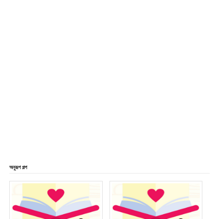
অনুরূপ গল্প