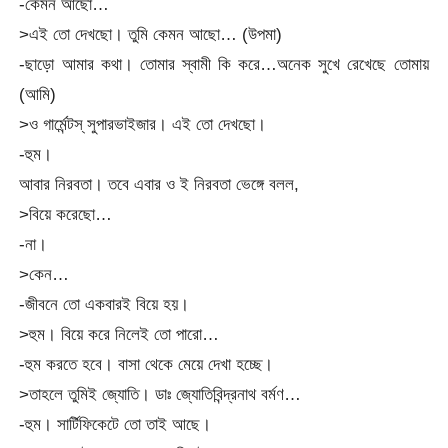
-কেমন আছো…
>এই তো দেখছো। তুমি কেমন আছো… (উপমা)
-ছাড়ো আমার কথা। তোমার স্বামী কি করে…অনেক সুখে রেখেছে তোমায়
(আমি)
>ও গার্মেন্টস্ সুপারভাইজার। এই তো দেখছো।
-হুম।
আবার নিরবতা। তবে এবার ও ই নিরবতা ভেঙ্গে বলল,
>বিয়ে করেছো…
-না।
>কেন…
-জীবনে তো একবারই বিয়ে হয়।
>হুম। বিয়ে করে নিলেই তো পারো…
-হুম করতে হবে। বাসা থেকে মেয়ে দেখা হচ্ছে।
>তাহলে তুমিই জ্যোতি। ডাঃ জ্যোতিবিন্দ্রনাথ বর্মণ…
-হুম। সার্টিফিকেটে তো তাই আছে।