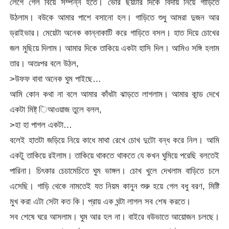
লেগে গেল বিয়ে সম্পন্ন হতে। ভোর ছয়টার দিকে বিদায় নিয়ে গাড়িতে
উঠলাম। বউকে আমার পাশে বসানো হল। গাড়িতে শুধু আমরা দুজন আর
ড্রাইভার। মেয়েটা অনেক কান্নাকাটি করে গাড়িতে বসল। হাত দিয়ে চোখের
জল মুছিয়ে দিলাম। আমার দিকে তাকিয়ে একটা হাসি দিল। আমিও সঙ্গি হলাম
তার। অতঃপর বলে উঠল,
>উফফ বাবা অনেক ঘুম পাইছে…
আমি কোন কথা না বলে আমার কাঁধটা ঝাড়তে লাগলাম। আমার কান্ড দেখে
একটা মিষ্ট্ িআওয়াজ তুলে বলল,
>হা হা পাগল একটা…
বলেই হাতটা জড়িয়ে নিয়ে কাধে মাথা রেখে চোখ দুটো বন্ধ করে নিল। আমি
একটু তাকিয়ে রইলাম। তাকিয়ে থাকতে থাকতে যে কখন ঘুমিয়ে পরেছি বলতেই
পারিনা। চিৎকার চেচামেচিতে ঘুম ভাঙ্গল। চোখ খুলে দেখলাম বাড়িতে চলে
এসেছি। গাড়ি থেকে নামতেই যত নিয়ম কানুন শুরু হয়ে গেল বধু বরণ, মিষ্টি
মুখ করা এটা সেটা কত কি। প্রায় এক ঘন্টা লাগল সব শেষ করতে।
সব শেষে ঘরে আসলাম। ঘুম আর হল না। বাইরে বউভাতে আয়োজন চলছে।