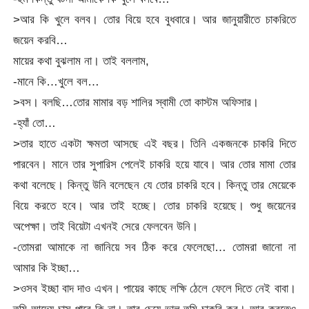
>আর কি খুলে বলব। তোর বিয়ে হবে বুধবারে। আর জানুয়ারীতে চাকরিতে
জয়েন করবি…
মায়ের কথা বুঝলাম না। তাই বললাম,
-মানে কি…খুলে বল…
>বস। বলছি…তোর মামার বড় শালির স্বামী তো কাস্টম অফিসার।
-হ্যাঁ তো…
>তার হাতে একটা ক্ষমতা আসছে এই বছর। তিনি একজনকে চাকরি দিতে
পারবেন। মানে তার সুপারিস পেলেই চাকরি হয়ে যাবে। আর তোর মামা তোর
কথা বলেছে। কিন্তু উনি বলেছেন যে তোর চাকরি হবে। কিন্তু তার মেয়েকে
বিয়ে করতে হবে। আর তাই হচ্ছে। তোর চাকরি হয়েছে। শুধু জয়েনের
অপেক্ষা। তাই বিয়েটা এখনই সেরে ফেলবেন উনি।
-তোমরা আমাকে না জানিয়ে সব ঠিক করে ফেলেছো… তোমরা জানো না
আমার কি ইচ্ছা…
>ওসব ইচ্ছা বাদ দাও এখন। পায়ের কাছে লক্ষি ঠেলে ফেলে দিতে নেই বাবা।
তুমি আদ্যে চান্স পাবে কি না। তার চেয়ে ভাল তুমি চাকরি কর। আর করতেও