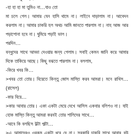
-হা হা হা মা তুমিও না…যাও তো
মা চলে গেল। আমার যেন হাসি থামে না। লাইনে দাড়ালাম না। আবেদন
করলাম না। আমার চাকরি হল অথচ আমি জানতে পারলাম না। নাহ আজ আর
পড়াশোনা হবে না। ঘুমিয়ে পড়াই ভাল।
পরদিন…
বন্ধুদের সাথে আড্ডা দেওয়ার জন্য গেলাম। সবাই কেমন জানি করে আমার
দিকে তাকিয়ে আছে। কিছু বঝতে পারলাম না। বললাম,
-কিরে খবর কি…
>খবর তো তোর। বিয়েতে কিন্তু জোস মাস্তি করব আমরা। মনে রাখিস…
(রাসেল)
-কার বিয়ে…
>কার আবার তোর। একা একটা মেয়ে দেখে আসিস একবার বলিশও না। যাই
হোক মাস্তি কিন্তু আমরা করবই তোর শালিদের সাথে…
-আবে কি বলছিস উল্টা পাল্টা…
>এ আমাদেরও ওরকম একটা ধরে দে না। সরকারি চাকরি সাথে আবার বউ