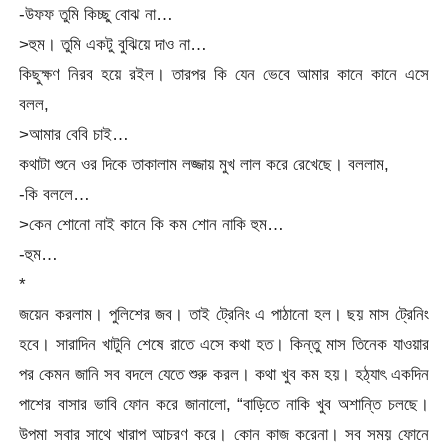
-উফফ তুমি কিচ্ছু বোঝ না…
>হুম। তুমি একটু বুঝিয়ে দাও না…
কিছুক্ষণ নিরব হয়ে রইল। তারপর কি যেন ভেবে আমার কানে কানে এসে
বলল,
>আমার বেবি চাই…
কথাটা শুনে ওর দিকে তাকালাম লজ্জায় মুখ লাল করে রেখেছে। বললাম,
-কি বললে…
>কেন শোনো নাই কানে কি কম শোন নাকি হুম…
-হুম…
*
জয়েন করলাম। পুলিশের জব। তাই ট্রেনিং এ পাঠানো হল। ছয় মাস ট্রেনিং
হবে। সারাদিন খাটুনি শেষে রাতে এসে কথা হত। কিন্তু মাস তিনেক যাওয়ার
পর কেমন জানি সব বদলে যেতে শুরু করল। কথা খুব কম হয়। হঠ্যাৎ একদিন
পাশের বাসার ভাবি ফোন করে জানালো, “বাড়িতে নাকি খুব অশান্তি চলছে।
উপমা সবার সাথে খারাপ আচরণ করে। কোন কাজ করেনা। সব সময় ফোনে