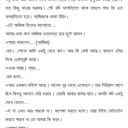
নাহ কিছু খাওয়া দরকার। পেট যদি অশান্তিতে থাকে তাহলে লাভ কি এত
অশ্রান্তিত হয়ে। আজিজকে ডাকা উচিৎ।
-এই আজিজ ভিতরে আসোতো…
আমার ডাক শুনে আজিজ হন্তদন্ত হয়ে ছুটে আসল।
>স্যার ডাকলেন… (আজিজ)
-হুম। শোনো আমি একটু খেতে যাব। আর কি কেউ আছে। থাকলে ৪টার
দিকে এ্যাপয়েন্ট করো।
>ওকে স্যার। স্যার…
-হুম বলো…
>আর একজন মহিলা আছে। অনেক দূর থেকে এসেছেন। তার সিরিয়াল আগে
ছিল কিন্তু আসতে দেরি করছে। বেচারি আবার বাসায় যাবে। আপনি যদি একটু
দেখে যেতেন…
-না না এখন আর পারবো না। অপেক্ষা করতে বলো। তারা টাইম মেইনটেন
করতে পারবে না তো আমরা কি করব।
>আচ্ছা স্যার।