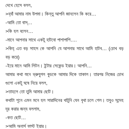
দেখে হেসে বলল,
>হ্যাঁ আমার নাম উপমা। কিন্তু আপনি জানলেন কি করে…
-আমি তো বাস্…
>কি হল বলেন…
-মানে আপনার সাথে একটু হাটবো পাশাপাশি….
>কিহ্ এত বড় সাহস কে আপনি যে আপনার সাথে আমি হাটব… (চোখ বড়
বড় করে)
-ইয়ে মানে আমি লিটন। ইন্টার সেকেন্ড ইয়ার। আপনি…
আমার কথা শুনে ভ্রুযুগল কুচকে আমার দিকে তাকাল। তারপর নিজের চোখ
গুলো একটু ঘষে নিয়ে বলল,
>তাহলে তো তুমি আমার ছোট।
কথাটা শূনে এমন মনে হল সারাদিনের খাটুনি যেন বৃথা চলে গেল। তবুও সন্দেহ
দূর করার জন্য বললাম,
-কত ছোট…
>আমি অনার্স ফাস্ট ইয়ার।