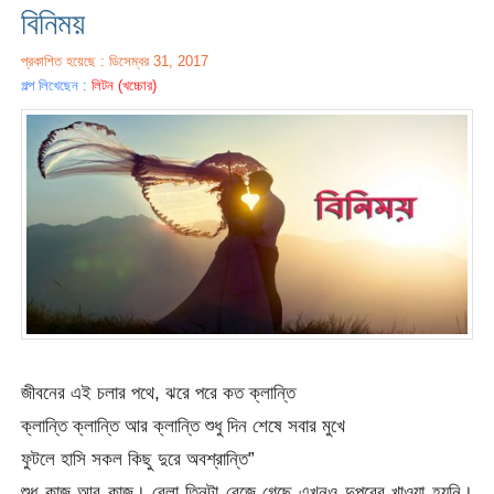
বিনিময়
প্রকাশিত হয়েছে : ডিসেম্বর 31, 2017
গল্প লিখেছেন :
লিটন (খচ্চোর)
জীবনের এই চলার পথে, ঝরে পরে কত ক্লান্তি
ক্লান্তি ক্লান্তি আর ক্লান্তি শুধু দিন শেষে সবার মুখে
ফুটলে হাসি সকল কিছু দুরে অবশ্রান্তি”
শুধু কাজ আর কাজ। বেলা তিনটা বেজে গেছে এখনও দুপুরের খাওয়া হয়নি।