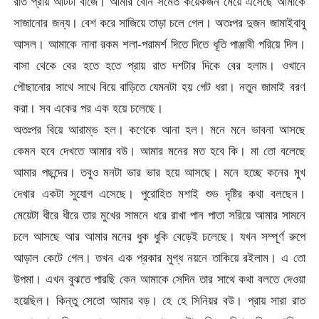
রাত প্রায় আটটা বাজে। আমার বোন সমেত কয়েকজন মেয়ে এসেছে আমাকে
সাজানোর জন্য। বেশ করে সাজিয়ে তাড়া চলে গেল। অতঃপর দুজন জামাইবাবু
আসল। আমাকে নানা রকম শলা-পরামর্শ দিতে দিতে ধূতি পাঞ্জাবী পরিয়ে দিল।
বাসা থেকে বের হতে হতে প্রায় রাত দশটার দিকে বের হলাম। ওখানে
পৌছানোর সাথে সাথে বিয়ে বাড়িতে যেমনটা হয় গেট ধরা। নতুন জামাই বরণ
করা। সব একের পর এক হয়ে চলেছে।
অতঃপর বিয়ে আরাম্ভ হল। কণেকে আনা হল। মনে মনে ভাবনা আসছে
কেমন হবে দেখতে আমার বউ। আমার মনের মত হবে কি। মা তো বলেছে
আমার পছন্দের। তবুও মনটা ভার ভার হয়ে আসছে। মনে হচ্ছে কনের মুখ
দেখার একটা সুযোগ এসেছে। পুরোহিত মশাই শুভ দৃষ্টির কথা বলছেন।
মেয়েটা ধীরে ধীরে তার মুখের সামনে ধরে রাখা পান পাতা সরিয়ে আমার সামনে
চলে আসছে আর আমার মনের ধুক ধুকি বেড়েই চলেছে। যখন সম্পূর্ণ রুপে
আড়াল কেটে গেল। তখন এক প্রকার মুগ্ধ নয়নে তাকিয়ে রইলাম। এ তো
উপমা। এখন বুঝতে পারছি কেন আমাকে সেদিন তার সাথে কথা বলতে দেওয়া
হয়েছিল। কিন্তু সেতো আমার বড়। হে হে সিনিয়র বউ। প্রায় সারা রাত