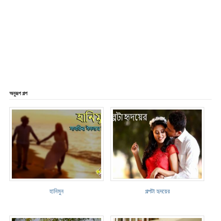
অনুরূপ গল্প
হানিমুন
গল্পটা হৃদয়ের