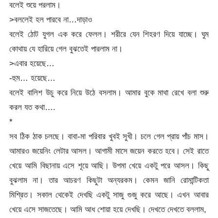
বলেই শুয়ে পরলাম।
>বললেই হল পারবে না…দাড়াও
বলেই ঠোট যুগল এক করে ফেলল। শরীরে যেন শিহরণ দিয়ে যাচ্ছে। ঘুম
কোথায় যে হারিয়ে গেল বুঝতেই পারলাম না।
>এবার হয়েছে…
-হুম… হয়েছে…
বলেই বালিশ উচু করে নিয়ে উঠে বসলাম। আমার বুকে মাথা রেখে বলা শুরু
করল যত কথা….
*
সব ঠিক ঠাক চলছে। বাবা-মা পরিবার খুবই সুখী। চলে গেল প্রায় পাঁচ মাস।
আমারও জয়েনিং লেটার আসল। আগামী মাসে জয়েন করতে হবে। সেই রাতে
খেয়ে আমি বিছানায় এসে শূয়ে আছি। উপমা খেয়ে একটু পরে আসল। কিছু
বুঝলাম না। তার আচরণ কিছুটা অন্যরকম। কেমন জানি রোমান্টিকতা
মিশ্রিত। সকাল থেকেই দেখছি একটু সাজু গুজু করে আছে। এখন আবার
খেয়ে এসে সাজতেছে। আমি আধ শোয়া হয়ে দেখছি। দেখতে দেখতে বললাম,