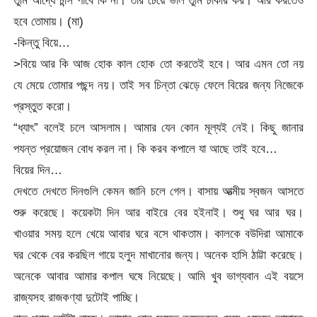
হবে তোমায়। (মা)
-কিন্তু বিয়ে…
>বিয়ে আর কি আজ হোক কাল হোক তো করতেই হবে। আর এমন তো নয়
যে মেয়ে তোমার পছন্দ নয়। তাই সব চিন্তা ঝেড়ে ফেলে বিয়ের জন্য নিজেকে
প্রস্তুত করো।
“ধ্যাৎ” বলেই চলে আসলাম। আমার যেন কোন মূল্যই নেই। কিছু জানার
পযন্ত প্রয়োজন বোধ করল না। কি করব কপালে যা আছে তাই হবে…
বিয়ের দিন…
দেখতে দেখতে দিনগুলি কেমন জানি চলে গেল। বাসায় আত্মীয় স্বজন আসতে
শুরু করেছে। কয়েকটা দিন আর বাইরে বের হইনাই। শুধু ঘর আর ঘর।
খাওয়ার সময় হলে খেয়ে আবার ঘরে বসে থাকতাম। কালকে বউদিরা আমাকে
ঘর থেকে বের করছিল গায়ে হলুদ মাখানোর জন্য। অনেক হাসি ঠাট্টা করেছে।
অনেকে আবার আমার কপাল ঘষে নিয়েছে। আমি খুব ভাগ্যবান এই বয়সে
রাজ্যসহ রাজকণ্যা দুটোই পাচ্ছি।