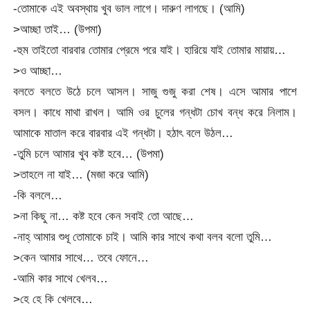
-তোমাকে এই অবস্থায় খুব ভাল লাগে। দারুণ লাগছে। (আমি)
>আচ্ছা তাই… (উপমা)
-হুম তাইতো বারবার তোমার প্রেমে পরে যাই। হারিয়ে যাই তোমার মায়ায়…
>ও আচ্ছা…
বলতে বলতে উঠে চলে আসল। সাজু গুজু করা শেষ। এসে আমার পাশে
বসল। কাধে মাথা রাখল। আমি ওর চুলের গন্ধটা চোখ বন্ধ করে নিলাম।
আমাকে মাতাল করে বারবার এই গন্ধটা। হঠাৎ বলে উঠল…
-তুমি চলে আমার খুব কষ্ট হবে… (উপমা)
>তাহলে না যাই… (মজা করে আমি)
-কি বললে…
>না কিছু না… কষ্ট হবে কেন সবাই তো আছে…
-নাহ্ আমার শুধূ তোমাকে চাই। আমি কার সাথে কথা বলব বলো তুমি…
>কেন আমার সাথে… তবে ফোনে…
-আমি কার সাথে খেলব…
>হে হে কি খেলবে…