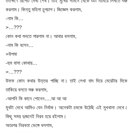
ততক্ষণে রিপোর্ট দেখা শেষ। তাই মুখের সামনে থেকে ওটা নামিয়ে লিখতে শুরু
করলাম। কিন্তু মহিলা চুপচাপ। জিজ্ঞেস করলাম,
-নাম কি…
>…???
কোন কথা শুনতে পারলাম না। আবার বললাম,
-নাম কি বলেন…
>উপমা
-হুম বাসা কোথায়…
>…???
উফফ কোন কথার উত্তর পাচ্ছি না। তাই লেখা বাদ দিয়ে মেয়েটার দিকে
তাকিয়ে বলতে শুরু করলাম,
-আপনি কি কানে শোনেন….আ আ আ
মুখটা দেখে আমিও যেন নির্বাক। অনেকটা চমকে উঠেছি এই মুখখানা দেখে।
কিছু সময় দুজনেই নিরব হয়ে রইলাম।
অতঃপর নিরবতা ভেঙ্গে বললাম,