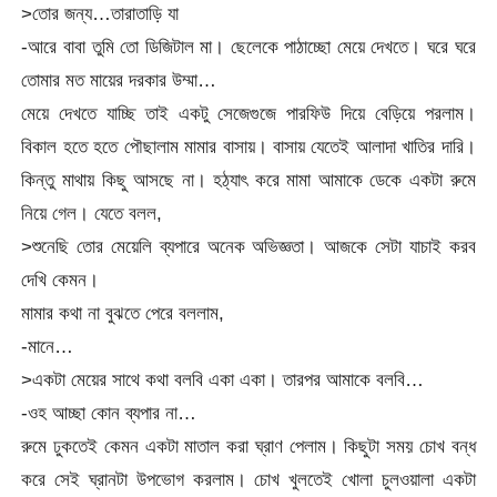
>তোর জন্য…তারাতাড়ি যা
-আরে বাবা তুমি তো ডিজিটাল মা। ছেলেকে পাঠাচ্ছো মেয়ে দেখতে। ঘরে ঘরে
তোমার মত মায়ের দরকার উম্মা…
মেয়ে দেখতে যাচ্ছি তাই একটু সেজেগুজে পারফিউ দিয়ে বেড়িয়ে পরলাম।
বিকাল হতে হতে পৌছালাম মামার বাসায়। বাসায় যেতেই আলাদা খাতির দারি।
কিন্তু মাথায় কিছু আসছে না। হঠ্যাৎ করে মামা আমাকে ডেকে একটা রুমে
নিয়ে গেল। যেতে বলল,
>শুনেছি তোর মেয়েলি ব্যপারে অনেক অভিজ্ঞতা। আজকে সেটা যাচাই করব
দেখি কেমন।
মামার কথা না বুঝতে পেরে বললাম,
-মানে…
>একটা মেয়ের সাথে কথা বলবি একা একা। তারপর আমাকে বলবি…
-ওহ আচ্ছা কোন ব্যপার না…
রুমে ঢুকতেই কেমন একটা মাতাল করা ঘ্রাণ পেলাম। কিছুটা সময় চোখ বন্ধ
করে সেই ঘ্রানটা উপভোগ করলাম। চোখ খুলতেই খোলা চুলওয়ালা একটা