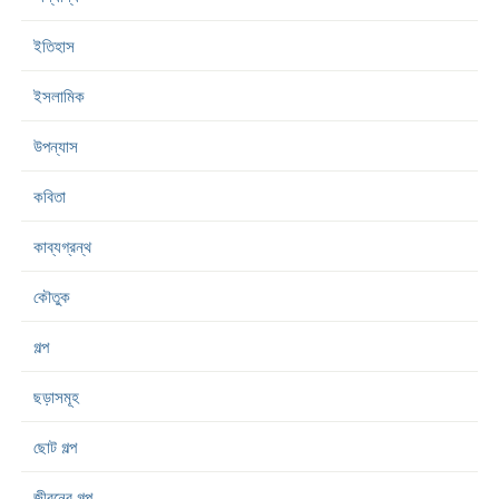
ইতিহাস
ইসলামিক
উপন্যাস
কবিতা
কাব্যগ্রন্থ
কৌতুক
গল্প
ছড়াসমূহ
ছোট গল্প
জীবনের গল্প