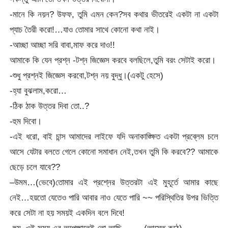
-মানে কি নয়ন? উফফ, তুমি এমন কেন?সব কথার ভীতরেই একটা না একটা
প্যাচ তৈরী করো!…যাও তোমার সাথে কোনো কথা নাই।
-আচ্ছা আচ্ছা সরি বাবা,মাফ করে দাও!!
আমাকে কি যেন প্রশ্ন -টশ্ন জিজ্ঞেস করবে বলছিলে,তুমি বরং সেটাই করো।
-শুধু প্রশ্নই জিজ্ঞেস করবো,টশ্ন নয় বুদ্ধু।(একটু হেসে)
-হ্যা বুঝলাম,করো…
-ঠিক ঠাক উত্তর দিবা তো..?
-হুম দিবো।
-এই ধরো, বাই চান্স আমাদের লাইফে যদি অনাকাঙ্ক্ষিত একটা প্রব্লেম চলে
আসে যেটার বলতে গেলে কোনো সমাধান নেই,তখন তুমি কি করবে?? আমাকে
ছেড়ে চলে যাবে??
–উমম…(ভেবে)তোমার এই প্রশ্নের উত্তরটা এই মুহূর্তে আমার কাছে
নেই…হয়তো যেতেও পারি আবার নাও যেতে পারি ~~ পরিস্থিতির উপর ভিত্তি
করে সেটা না হয় সময়ই একদিন বলে দিবে!
-হুম, ওই সময় এর অপেক্ষাতেই তো আছি……..(আস্তে কন্ঠে)