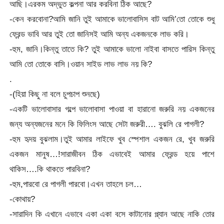
আছি।এরকম অদ্ভুত কল্পনা আর করবিনা ঠিক আছে?
-কেন করবোনা?আমি জানি তুই আমাকে ভালোবাসিস বাট আমি’তো তোকে শুধু
ফ্রেন্ড ভাবি আর তুই তো জানিসই আমি অন্য একজনকে লাভ করি।
-হুম, জানি।কিন্তু তাতে কি? তুই আমাকে ভালো নাইবা বাসতে পারিস কিন্তু
আমি তো তোকে বাসি।ওয়ান সাইড লাভ লাভ নয় কি?
.
-(হিয়া কিছু না বলে চুপচাপ শুনছে)
-একটি ভালোবাসার গল্পে ভালোবাসা পাওয়া বা হারানো জরুরি নয় একজনের
জন্য অন্যজনের মনে কি ফিলিংস আছে সেটা জরুরী…. বুঝলি রে পাগলী?
-হুম হৃদয় বুঝলাম।তুই আমার লাইফে খুব স্পেশাল একজন রে, খুব জরুরি
একজন মানুষ…!সারাজীবন ঠিক এভাবেই আমার ফ্রেন্ড হয়ে পাশে
থাকিস….কি থাকতে পারবিনা?
-হুম,পারবো রে পাগলী পারবো।এখন তাহলে চল…
-কোথায়?
-সারাদিন কি এখানে এভাবে একা একা বসে কাটানোর প্ল্যান আছে নাকি তোর