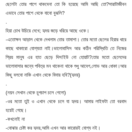
ছেলেটা তোর পাশে থাকবেনা তো কি হয়েছে আমি আছি তো?সারাটাজীবন
এভাবে তোর পাশে থেকে যাবো বুঝলি?
.
হিয়া চোখ উচিয়ে দেখে; হৃদয় জড়ে ধরিয়ে আছে ওকে।
-এতোক্ষন আড়াল থেকে দেখলাম তোর তামাশা। তোর মতো ছেলের হিয়ার ধারে
কাছে থাকারো যোগ্যতা নাই।ভালোবাসিস আর কঠিন পরিস্থিতি তে নিজের
প্রিয় মানুষ এর হাত ছেড়ে দিস!ইউ নো হোয়াট?তোর মতো ছেলেদের
ভালোবাসার জন্যে পবিত্র মন থাকেনা থাকে শুধু আবেগ,লোভ আর ধোকা।আর
কিছু বলবো নাকি এখান থেকে বিদায় হবি?(হৃদয়)
.
(নয়ন সেখান থেকে চুপচাপ চলে গেলো)
-ওর মতো তুই ও এখান থেকে চলে যা হৃদয়। আমার লাইফটা তো বরবাদ
হয়েই গেছে।
-কখনোই না
-বোঝার চেষ্টা কর হৃদয়,আমি এখন আর কারোরই যোগ্য নই।