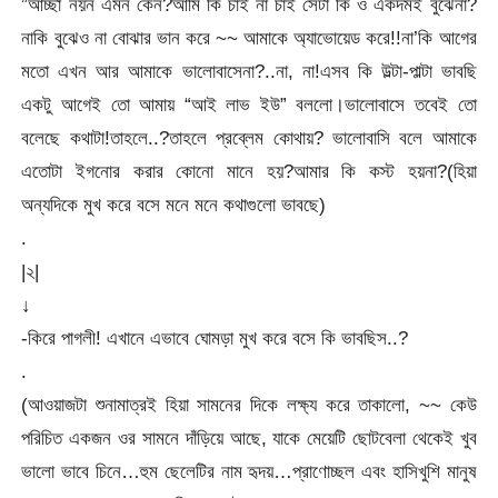
”আচ্ছা নয়ন এমন কেন?আমি কি চাই না চাই সেটা কি ও একদমই বুঝেনা?
নাকি বুঝেও না বোঝার ভান করে ~~ আমাকে অ্যাভোয়েড করে!!না’কি আগের
মতো এখন আর আমাকে ভালোবাসেনা?..না, না!এসব কি উল্টা-পাল্টা ভাবছি
একটু আগেই তো আমায় “আই লাভ ইউ” বললো।ভালোবাসে তবেই তো
বলেছে কথাটা!তাহলে..?তাহলে প্রব্লেম কোথায়? ভালোবাসি বলে আমাকে
এতোটা ইগনোর করার কোনো মানে হয়?আমার কি কস্ট হয়না?(হিয়া
অন্যদিকে মুখ করে বসে মনে মনে কথাগুলো ভাবছে)
.
|২|
↓
-কিরে পাগলী! এখানে এভাবে ঘোমড়া মুখ করে বসে কি ভাবছিস..?
.
(আওয়াজটা শুনামাত্রই হিয়া সামনের দিকে লক্ষ্য করে তাকালো, ~~ কেউ
পরিচিত একজন ওর সামনে দাঁড়িয়ে আছে, যাকে মেয়েটি ছোটবেলা থেকেই খুব
ভালো ভাবে চিনে…হুম ছেলেটির নাম হৃদয়…প্রাণোচ্ছল এবং হাসিখুশি মানুষ