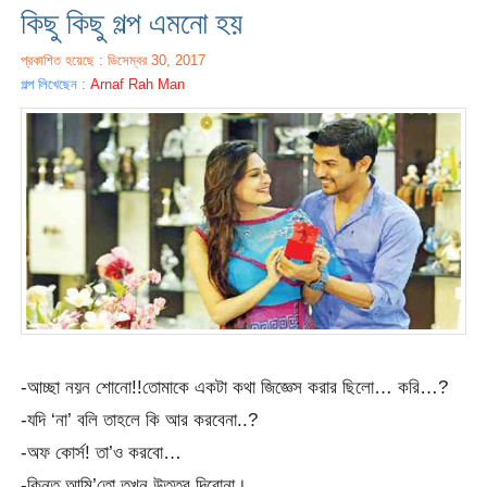
কিছু কিছু গল্প এমনো হয়
প্রকাশিত হয়েছে : ডিসেম্বর 30, 2017
গল্প লিখেছেন :
Arnaf Rah Man
-আচ্ছা নয়ন শোনো!!তোমাকে একটা কথা জিজ্ঞেস করার ছিলো… করি…?
-যদি ‘না’ বলি তাহলে কি আর করবেনা..?
-অফ কোর্স! তা’ও করবো…
-কিন্তু আমি’তো তখন উত্তর দিবোনা।