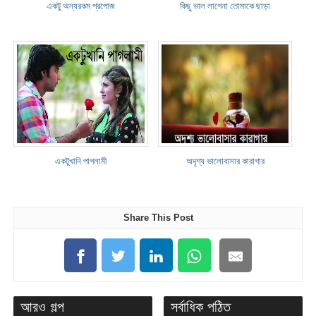
একটু অন্যরকম প্রপোজ
কিছু ভাল লাগেনা তোমাকে ছাড়া
একটুখানি পাগলামী
অদৃশ্য ভালোবাসার কারাগার
Share This Post
আরও গল্প
সর্বাধিক পঠিত