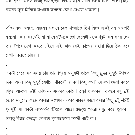
এই শব্দটা বলেই একটু তাড়াহুড়ো দেখিয়ে নয়ন ওখান থেকে চলে গেলো।হিয়া
নয়নের দূরে মিলিয়ে যাওয়াটা অপলক চোখে দেখতে থাকলো।
.
সত্যি কথা বলতে, নয়নের এভাবে চলে যাওয়াতে হিয়া নিজে একটু মন খারাপই
করলো।আর করবে’ই না বা কেন?একে’তো ছেলেটা ওকে খুবই কম সময় দেয়
তার উপরে দেখা করতে চাইলে এই কাজ সেই কাজের বাহানা দিয়ে ঠিক করে
দেখাও করতে চায়না।
.
একটা মেয়ে সব সময় চায় তার প্রিয় মানুষটা তাকে কিছু সুন্দর মুহূর্ত উপহার
দিক।এমন কিছু মুহূর্ত যেখানে থাকবে” না বলা কিছু কথা” যে কথা গুলো বলবে
স্থির অচঞ্চল দু’টি চোখ~~ সময়ের কোনো তাড়া থাকবেনা, থাকবে শুধু দুটি
মনের মানুষের কাছে আসার অপেক্ষা~~আর থাকবে ভালোবাসার কিছু দুষ্টু -মিষ্টি
খুনসুটি যা একটা সম্পর্কের ভীতকে আরো মজবুত আরো মধুর করে তুলবে।
কিন্তু হিয়ার ক্ষেত্রে বোধহয় ব্যাপারগুলো আদৌ খাটে না।
.