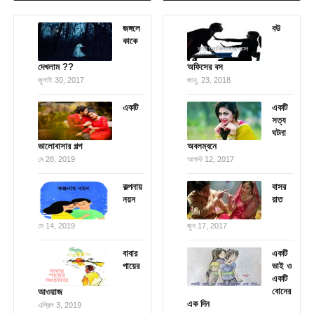
জঙ্গলে
বউ
কাকে
দেখলাম ??
অফিসের বস
জুলাই 30, 2017
জানু. 23, 2018
একটি
একটি
সত্য
ঘটনা
ভালোবাসার গল্প
অবলম্বনে
মে 28, 2019
আগস্ট 12, 2017
কল্পনায়
বাসর
নয়ন
রাত
মে 14, 2019
জুন 17, 2017
বাবার
একটি
পায়ের
ভাই ও
একটি
বোনের
আওয়াজ
এক দিন
এপ্রিল 3, 2019