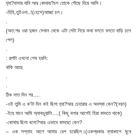
হ্যা?বাসায় যাবি আর কোথায়?চল তোকে পৌছে দিয়ে আসি।
-হিহি,তুইওনা..!(হেসে)আচ্ছা চল।
.
(অত:পর ওরা দুজন সেখান থেকে এটা সেটা নিয়ে কথা বলতে বলতে বাড়ি চলে
গেল)
.
: গল্পটা এখনো শেষ হয়নি:
বাকি আছে
.
.
ঠিক সাত দিন পর….
-ওই তুমি এ ক’টা দিন কই ছিলা হ্যা?আর চেহারার এ অবস্থা কেন?(নয়ন)
-ইয়ে মানে আমি অ্যাকচুয়ালি….( কিছু বলার আগেই হিয়া কাদতে থাকে)
-কোথায় ছিলা বলো?আর এভাবে কাদছো কেন?
– এক সপ্তাহ আগে আমার রেপ হয়েছিল।(একপ্রকার ফ্যাকাশে মুখে