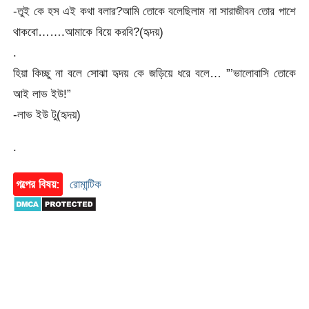
-তুই কে হস এই কথা বলার?আমি তোকে বলেছিলাম না সারাজীবন তোর পাশে
থাকবো…….আমাকে বিয়ে করবি?(হৃদয়)
.
হিয়া কিচ্ছু না বলে সোঝা হৃদয় কে জড়িয়ে ধরে বলে… ”’ভালোবাসি তোকে
আই লাভ ইউ!”
-লাভ ইউ টু(হৃদয়)
.
গল্পের বিষয়:
রোমান্টিক