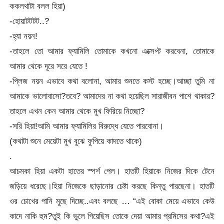
ককলথাটা বলল হিয়া)
-হোয়াটটটট..?
-হ্যা নয়ন!
-তাহলে তো আমার ফ্যামিলি তোমাকে কখনো এক্সেপ্ট করবেনা, তোমাকে
আমার থেকে দূরে সরে যেতে !
-প্লিজ নয়ন এভাবে কথা বলোনা, আমার শুনতে কস্ট হচ্ছে।আচ্ছা তুমি না
আমাকে ভালোবাসো?তবে? আমাদের না কথা হয়েছিল সারাজীবন পাশে থাকার?
তাহলে এখন কেন আমার থেকে মুখ ফিরিয়ে নিচ্ছো?
-সরি হিয়া!আমি আমার ফ্যামিলির বিরুদ্ধে যেতে পারবোনা।
(কথাটা শুনে মেয়েটা মুখ বুঝে ফুপিয়ে কাদতে থাকে)
.
আচমকা হিয়া একটা হাতের স্পর্শ পেল। হাতটি হিয়াকে নিজের দিকে টেনে
জড়িয়ে ধরেছে।হিয়া নিজেকে ছাড়ানোর চেষ্টা করছে কিন্তু পারছেনা। হাতটি
ওর চোখের পানি মুছে দিচ্ছে..এবং বলছে … “এই বোকা মেয়ে এভাবে কেউ
কাদে নাকি হুম?তুই কি ভুলে গিয়েছিস তোকে দেয়া আমার প্রমিসের কথা?এই