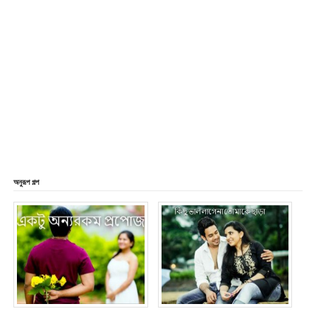
অনুরূপ গল্প