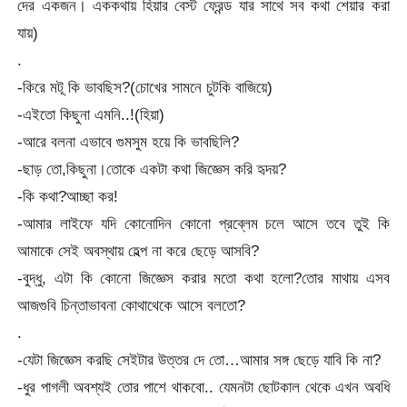
দের একজন। এককথায় হিয়ার বেস্ট ফ্রেন্ড যার সাথে সব কথা শেয়ার করা
যায়)
.
-কিরে মটূ কি ভাবছিস?(চোখের সামনে চুটকি বাজিয়ে)
-এইতো কিছুনা এমনি..!(হিয়া)
-আরে বলনা এভাবে গুমসুম হয়ে কি ভাবছিলি?
-ছাড় তো,কিছুনা।তোকে একটা কথা জিজ্ঞেস করি হৃদয়?
-কি কথা?আচ্ছা কর!
-আমার লাইফে যদি কোনোদিন কোনো প্রব্লেম চলে আসে তবে তুই কি
আমাকে সেই অবস্থায় হেল্প না করে ছেড়ে আসবি?
-বুদ্ধু, এটা কি কোনো জিজ্ঞেস করার মতো কথা হলো?তোর মাথায় এসব
আজগুবি চিন্তাভাবনা কোথাথেকে আসে বলতো?
.
-যেটা জিজ্ঞেস করছি সেইটার উত্তর দে তো…আমার সঙ্গ ছেড়ে যাবি কি না?
-ধুর পাগলী অবশ্যই তোর পাশে থাকবো.. যেমনটা ছোটকাল থেকে এখন অবধি