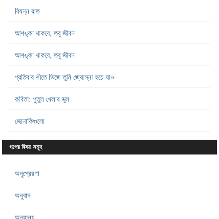
বিষন্ন রাত
আশঙ্কা থাকবে, তবু জীবন
আশঙ্কা থাকবে, তবু জীবন
প্রতিবার শীতে ভিজে তুমি জ্যোস্না হয়ে যাও
কবিতা: পুতুল খেলার ভুল
জোনাকিগুলো
গল্পের বিষয় সমূহ
অনুপ্রেরণা
অনুবাদ
অন্যান্য