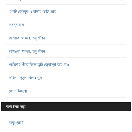
একটি ফেসবুক ও রাজার ছোট মেয়ে।
বিষন্ন রাত
আশঙ্কা থাকবে, তবু জীবন
আশঙ্কা থাকবে, তবু জীবন
প্রতিবার শীতে ভিজে তুমি জ্যোস্না হয়ে যাও
কবিতা: পুতুল খেলার ভুল
জোনাকিগুলো
গল্পের বিষয় সমূহ
অনুপ্রেরণা