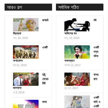
আরও গল্প
সর্বাধিক পঠিত
রূপচর্চা
বউ
বিড়ম্বনা
অফিসের বস
নভে. 26, 2019
জানু. 23, 2018
একটি
একটি
সত্য
ঘটনা
অপারেশন
অবলম্বনে
মার্চ 31, 2019
আগস্ট 12, 2017
দুষ্টু
বাসর
মেয়ের
রাত
মিষ্ট
ভালবাসা
জুন 17, 2017
মে 9, 2019
একটি
ভাষা
ভাই ও
একটি