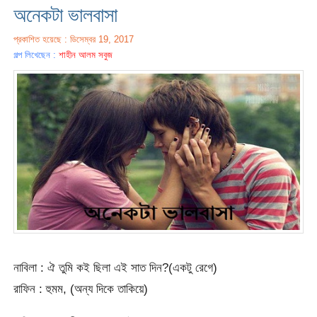
অনেকটা ভালবাসা
প্রকাশিত হয়েছে : ডিসেম্বর 19, 2017
গল্প লিখেছেন :
শাহীন আলম সবুজ
নাবিলা : ঐ তুমি কই ছিলা এই সাত দিন?(একটু রেগে)
রাফিন : হুমম, (অন্য দিকে তাকিয়ে)