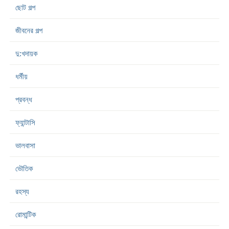
ছোট গল্প
জীবনের গল্প
দু:খদায়ক
ধর্মীয়
প্রবন্ধ
ফ্যান্টাসি
ভালবাসা
ভৌতিক
রহস্য
রোমান্টিক