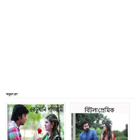
অনুরূপ গল্প