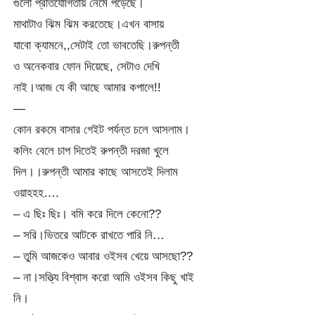
গুলো প্রতিযোগিতায় নেমে পড়েছে।
মাথাটাও ঝিম ঝিম করতেছে।এখন বাসায়
যাবো ক্যামনে,,সেটাই তো ভাবতেছি।রুপন্তী
ও অনেকবার ফোন দিয়েছে, সেটাও দেখি
নাই।আজ যে কী আছে আমার কপালে!!
—
কোন রকমে বাসার গেইট পর্যন্ত চলে আসলাম।
কলিং বেলে চাপ দিতেই রুপন্তী দরজা খুলে
দিল।।রুপন্তী আমার কাছে আসতেই দিলাম
ওয়াহহহ….
– এ ছিঃ ছিঃ। বমি করে দিলে কেনো??
– সরি।ভিতরে আটকে রাখতে পারি নি…
– তুমি আজকেও আবার ওইসব খেয়ে আসছো??
– না।সত্ত্যি বিশ্বাস করো আমি ওইসব কিছু খাই
নি।