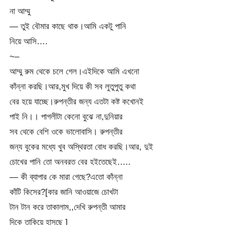
না আম্মু
— তুই বৌমার কাছে থাক।আমি একটু পানি
নিয়ে আসি….
~–
আম্মু রুম থেকে চলে গেল।এইদিকে আমি এখনো
কাঁন্না করছি।আর,মুখ দিয়ে কী সব লুতুপুতু কথা
বের হয়ে যাচ্ছে।রুপন্তীর জন্য এতটা কষ্ট কখোনই
পাই নি।। পাগলীটা কেনো বুঝে না,দুনিয়ার
সব থেকে বেশি ওকে ভালোবাসি। রুপন্তীর
জন্য বুকের মধ্যে খুব অস্থিরতা বোধ করছি।আর, দুই
চোখের পানি তো অনবরত বের হইতেছেই…..
— কী ব্যাপার কে মারা গেছে?এতো কাঁন্না
কাঁটি কিসের?[কার জানি আওয়াজে চোখটা
টান টান করে তাকালাম,,দেখি রুপন্তী আমার
দিকে তাকিয়ে হাসছে ]