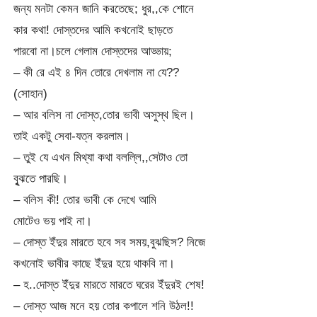
জন্য মনটা কেমন জানি করতেছে; ধুর,,কে শোনে
কার কথা! দোস্তদের আমি কখনোই ছাড়তে
পারবো না।চলে গেলাম দোস্তদের আড্ডায়;
– কী রে এই ৪ দিন তোরে দেখলাম না যে??
(সোহান)
– আর বলিস না দোস্ত,তোর ভাবী অসুস্থ ছিল।
তাই একটু সেবা-যত্ন করলাম।
– তুই যে এখন মিথ্যা কথা বলল্লি,,সেটাও তো
বুৃঝতে পারছি।
– বলিস কী! তোর ভাবী কে দেখে আমি
মোটেও ভয় পাই না।
– দোস্ত ইঁদুর মারতে হবে সব সময়,বুঝছিস? নিজে
কখনোই ভাবীর কাছে ইঁদুর হয়ে থাকবি না।
– হ..দোস্ত ইঁদুর মারতে মারতে ঘরের ইঁদুরই শেষ!
– দোস্ত আজ মনে হয় তোর কপালে শনি উঠল!!