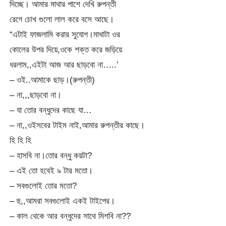
দিচ্ছে। আমার মাথার পাশে দেখি রুপন্তী
রেগে চোখ গুলো লাল করে বসে আছে।
“এটাই ফাজলামি করার সুযোগ।মাথাটা ওর
কোলের উপর দিয়ে,ওকে শক্ত করে জড়িয়ে
ধরলাম,,এইটা আজ আর ছাড়বো না…..’
– ওই..আমাকে ছাড়।(রুপন্তী)
– না,,,ছাড়বো না।
– যা তোর বন্ধুদের কাছে যা…
– না,,ওইসবের টাইম নাই,আমার রুপন্তীর কাছে।
হি হি হি
– হাসবি না।তোর বন্ধু কয়টা?
– এই তো হবেই ৯ টার মতো।
– সবগুলোই তোর মতো?
– হু,,আমরা সবগুলোই একই টাইপের।
– কাল থেকে আর বন্ধুদের সাথে মিশবি না??