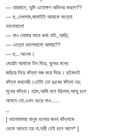
— তারমানে, তুমি এতোক্ষণ অভিনয় করলে??
— হু..দেখলাম,জামাইটা আমাকে কত্তো
ভালোবাসে!
— যাও তোমার সাথে কথা নাই,,আড়ি;
— এত্তো ভালোবাসো আমায়??
— হু…অনেক।
মেয়েটা আমাকে টান দিয়ে, বুকের মধ্যে
জড়িয়ে নিয়ে কাঁন্না শুরু করে দিছে। দুইজনই
কাঁন্না করতেছি।এইটা তো দুঃখের কাঁন্না নয়;
সুখের কাঁন্না। হঠাৎ,আমি বলে উঠলাম,আম্মু চলে
আসবে তো,এখন ছেড়ে দাও…..
,,
[ ভালোবাসার মানুষ গুলোর জন্য কাঁন্নাকে
ডেকে আনতে হয় না,ফ্রী তেই চলে আসে* ]