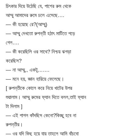
চিৎকার দিয়ে উঠেছি যে, পাশের রুম থেকে
আম্মু আমাদের রুমে চলে এসেছে….
— কী হয়েছে রে?(আম্মু)
— আম্মু দেখতো রুপন্তী হঠাৎ মাটিতে পড়ে
গেল….
— কী করেছিলি ওর সাথে? নিশ্চয় ঝগড়া
করেছিস?
— না আম্মু,, একটু…….
— মনে হয়, জ্ঞান হারিয়ে ফেলেছে।
[ রুপন্তীকে কোলে করে নিয়ে খাটের উপর
শুয়ালাম। আম্মু রুমের ফ্যান দিতে বলল,তাই ফ্যান
টা দিলাম ]
— এই পাগল কাঁদছিস কেনো?কিচ্ছু হবে না
রুপন্তীর।
— ওর যদি কিছু হয়ে যায় তাহলে আমি বাঁচবো