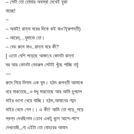
– সেটা তো তোমার অবস্থা দেখেই বুঝা
যাচ্ছে!
~
– অ্যাই! রান্না ঘরের দিকে কই যাও?(রুপন্তী)
– আরেহ্…ঘুমাবো তো।
– বেড রুমে যাও..রান্না ঘরে কী?
[ এতো বেশি পড়েছে আজ!যে কোনটা রান্না
ঘর আর কোনটা বেডরুম সেটাই খুঁছে পাচ্ছি না]
—
রুমে গিয়ে দিলাম এক ঘুম। হঠাৎ রুপন্তী আমাকে
ধরে মারতেছে,,ও শুধু মারতেছে আর আমি চুপচাপ
মাইর গুলো খেয়ে যাচ্ছি। হঠাৎ,আযানের শব্দে
মাইর থেমে গেল।। এ কী!! আমি তো পড়ে_পড়ে
স্বপ্ন দেখছিলাম।চোখ একটু খুলে আশে-পাশে
দেখতেছি,,না এইটা তো যোহরের আযান