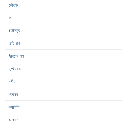
কৌতুক
গল্প
ছড়াসমূহ
ছোট গল্প
জীবনের গল্প
দু:খদায়ক
ধর্মীয়
প্রবন্ধ
ফ্যান্টাসি
ভালবাসা