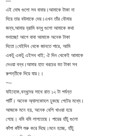
—
এই দোষ গুলো সব বাবার।আমাকে টাকা না
দিয়ে তার বউমাকে দেয়।এখন তাঁর বৌমার
জন্য,আমার হ্রামি বন্ধু গুলো আমাকে কথা
শুনাচ্ছে! আগে বাবা আমাকে অনেক টাকা
দিতো।যেইদিন থেকে জানতে পারে, আমি
একটু একটু এইসব খাই; ঐ দিন থেকেই আমাকে
দেওয়া বন্ধ।আমার হাত খরচের যত টাকা সব
রুপন্তীকে দিয়ে যায়।।
~–
যাইহোক,বন্ধুদের সাথে রাত ১২ টা পর্যন্ত
পার্টি। অনেক অ্যালকোহল ঢুকছে পেটের মধ্যে।
আজকে মনে হয়, অনেক বেশি খাওয়া হয়ে
গেছে। বমি বমি লাগতেছে। পায়ের হাঁটু গুলো
কাঁপা কাঁপি শুরু করে দিছে।মনে হচ্ছে, হাঁটু