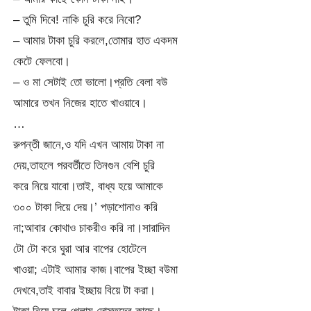
– তুমি দিবে! নাকি চুরি করে নিবো?
– আমার টাকা চুরি করলে,তোমার হাত একদম
কেটে ফেলবো।
– ও মা সেটাই তো ভালো।প্রতি বেলা বউ
আমারে তখন নিজের হাতে খাওয়াবে।
…
রুপন্তী জানে,ও যদি এখন আমায় টাকা না
দেয়,তাহলে পরবর্তীতে তিনগুন বেশি চুরি
করে নিয়ে যাবো।তাই, বাধ্য হয়ে আমাকে
৩০০ টাকা দিয়ে দেয়।’ পড়াশোনাও করি
না;আবার কোথাও চাকরীও করি না।সারাদিন
টো টো করে ঘুরা আর বাপের হোটেলে
খাওয়া; এটাই আমার কাজ।বাপের ইচ্ছা বউমা
দেখবে,তাই বাবার ইচ্ছায় বিয়ে টা করা।
টাকা নিয়ে চলে গেলাম দোস্তদের কাছে।