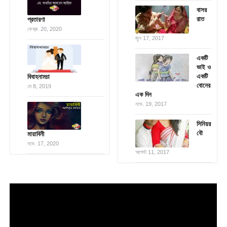
বাসর
রাত
প্রতারণা
ফেব্রু. 20, 2020
জুন 17, 2017
একটি
ভাই ও
একটি
বিবাহনামচা
বোনের
মে 8, 2019
এক দিন
নভে. 19, 2017
সিনিয়র
বৌ
মায়াবিনী
নভে. 17, 2020
আগস্ট 11, 2017