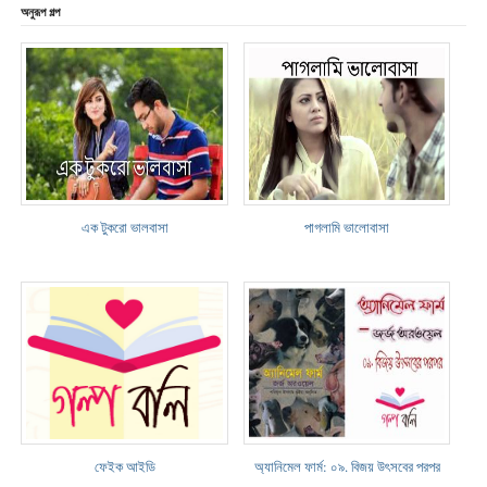
অনুরূপ গল্প
এক টুকরো ভালবাসা
পাগলামি ভালোবাসা
ফেইক আইডি
অ্যানিমেল ফার্ম: ০৯. বিজয় উৎসবের পরপর