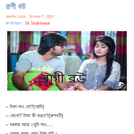
রাগী বউ
প্রকাশিত হয়েছে : ডিসেম্বর 7, 2017
গল্প লিখেছেন :
Sk Shakhawat
– টাকা দাও তো?(আমি)
– কেনো? টাকা কী করবে?(রুপন্তী)
– দরকার আছে।তুমি দাও….
– আমার কাছে কোন টাকা নাই।