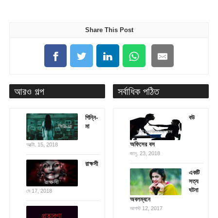
Share This Post
আরও গল্প
সর্বাধিক পঠিত
গিন্নি-
বউ
মা
অফিসের বস
অক্টো. 15, 2018
জানু. 23, 2018
রাক্ষসী
একটি
সত্য
ঘটনা
মে 17, 2018
অবলম্বনে
আগস্ট 12, 2017