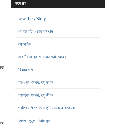
নতুন গল্প
বন্ধন Ties Story
দেখতে চাই শেষের সমাধান
কালরাত্রি
একটি ফেসবুক ও রাজার ছোট মেয়ে।
োযা
বিষন্ন রাত
আশঙ্কা থাকবে, তবু জীবন
আশঙ্কা থাকবে, তবু জীবন
প্রতিবার শীতে ভিজে তুমি জ্যোস্না হয়ে যাও
কবিতা: পুতুল খেলার ভুল
এমন