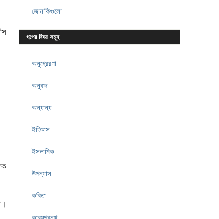
জোনাকিগুলো
দীস
গল্পের বিষয় সমূহ
অনুপ্রেরণা
অনুবাদ
অন্যান্য
ইতিহাস
ইসলামিক
কে
উপন্যাস
কবিতা
র।
কাব্যগ্রন্থ