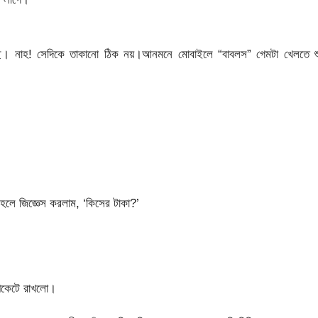
করছে। নাহ! সেদিকে তাকানো ঠিক নয়।আনমনে মোবাইলে “বাবলস” গেমটা খেলতে শু
হলে জিজ্ঞেস করলাম, ‘কিসের টাকা?’
পকেটে রাখলো।