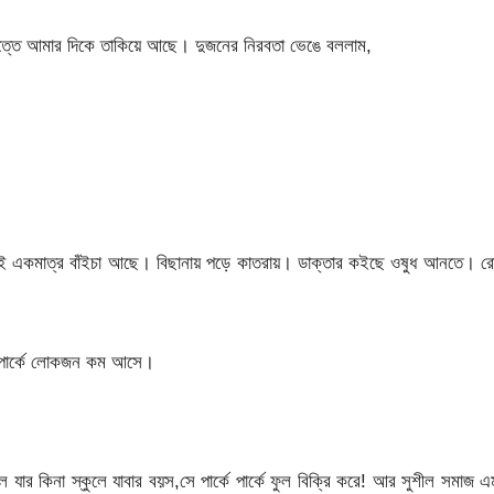
 চিত্তে আমার দিকে তাকিয়ে আছে। দুজনের নিরবতা ভেঙে বললাম,
িই একমাত্র বাঁইচা আছে। বিছানায় পড়ে কাতরায়। ডাক্তার কইছে ওষুধ আনতে। র
স, পার্কে লোকজন কম আসে।
 যার কিনা স্কুলে যাবার বয়স,সে পার্কে পার্কে ফুল বিক্রি করে! আর সুশীল সমাজ 