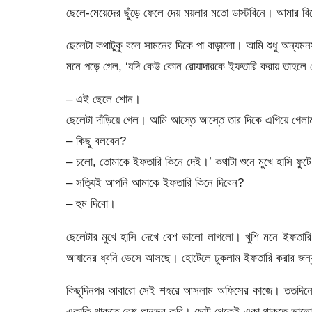
ছেলে-মেয়েদের ছুঁড়ে ফেলে দেয় ময়লার মতো ডাস্টবিনে। আমার 
ছেলেটা কথাটুকু বলে সামনের দিকে পা বাড়ালো। আমি শুধু অন্যম
মনে পড়ে গেল, ‘যদি কেউ কোন রোযাদারকে ইফতারি করায় তাহলে
– এই ছেলে শোন।
ছেলেটা দাঁড়িয়ে গেল। আমি আস্তে আস্তে তার দিকে এগিয়ে গেল
– কিছু বলবেন?
– চলো, তোমাকে ইফতারি কিনে দেই।’ কথাটা শুনে মুখে হাসি ফুট
– সত্যিই আপনি আমাকে ইফতারি কিনে দিবেন?
– হুম দিবো।
ছেলেটার মুখে হাসি দেখে বেশ ভালো লাগলো। খুশি মনে ইফতার
আযানের ধ্বনি ভেসে আসছে। হোটেলে ঢুকলাম ইফতারি করার জন
কিছুদিনপর আবারো সেই শহরে আসলাম অফিসের কাজে। ততদিনে 
একাকি থাকতে বেশ অনুভব করি। ছোট থেকেই একা থাকতে ভালো