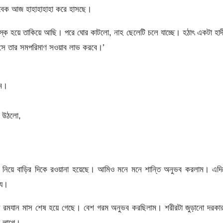
বিবেক আজ হাহাহাহাহা করে হাসছে।
নস্ক হয়ে তাকিয়ে আছি। পরে ঘোর কাটলো, নাহ ছেলেটি চলে যাচ্ছে। হঠাৎ একটা হা
 সে তার সমপরিমাণ সওয়াব লাভ করবে।’
াম।
ে উঠলো,
ি নিয়ে বাড়ির দিকে রওয়ানা হয়েছে। আমিও মনে মনে শান্তি অনুভব করলাম। এদি
্য।
রমযান মাস শেষ হয়ে গেছে। বেশ গরম অনুভব করছিলাম। শরীরটা জুড়ানো দরকা
 লাগে।