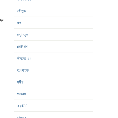
কৌতুক
রু
গল্প
ছড়াসমূহ
ছোট গল্প
জীবনের গল্প
দু:খদায়ক
ধর্মীয়
প্রবন্ধ
ফ্যান্টাসি
ভালবাসা