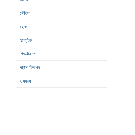
ভৌতিক
রহস্য
রোমান্টিক
শিক্ষনীয় গল্প
সাইন্স-ফিকশন
হাস্যরস