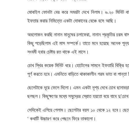
মোবাইল ফোনটা বের করে সময়টা দেখে নিলাম। ৬.২০ মিনিট ব
ইফতার করার নিমিত্তে একটা দোকানের বেঞ্চে বসে আছি।
অবলোকন করছি নানান মানুষের চলাফেরা, নানান প্রকৃতির চরম ব
কিছু পড়েছিলাম এই মাস সম্পর্কে। তাতে মনে হয়েছে অনেক পূন্য 
সংযমী হবার চেষ্টায় রত থাকে এই মাসে।
চোখ স্থির কয়েক মিনিট ধরে। হোটেলের সামনে ইফতারি বিক্রি
পূর্ণ করতে হবে। এমনিতে বাড়িতে থাকাকালীন গরম ভাত বা পান্তা
ছেলেটাকে দূরে ফেলে দিলো। এমন একটা দৃশ্য দেখে চোখ ছানাবড়
ছলছল। কিছুক্ষণের মধ্যে সমুদ্রের স্রোত হয়তো বয়ে যাবে দু’চো
সেদিকেই এগিয়ে গেলাম। ছেলেটার বয়স ১০ থেকে ১২ হবে। ছেল
‘ কথাটি উচ্চারণ করে পেছনে ফিরে তাকালো।