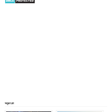
অনুরূপ গল্প