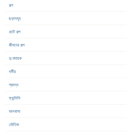
গল্প
ছড়াসমূহ
ছোট গল্প
জীবনের গল্প
দু:খদায়ক
ধর্মীয়
প্রবন্ধ
ফ্যান্টাসি
ভালবাসা
ভৌতিক