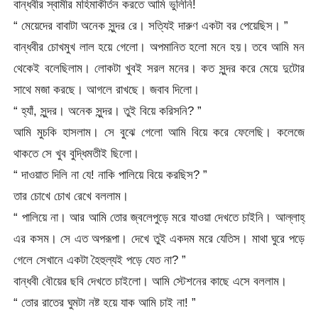
বান্ধবীর স্বামীর মহিমাকীর্তন করতে আমি ভুলিনি!
“ মেয়েদের বাবাটা অনেক সুন্দর রে। সত্যিই দারুণ একটা বর পেয়েছিস। ”
বান্ধবীর চোখমুখ লাল হয়ে গেলো। অপমানিত হলো মনে হয়। তবে আমি মন
থেকেই বলেছিলাম। লোকটা খুবই সরল মনের। কত সুন্দর করে মেয়ে দুটোর
সাথে মজা করছে। আগলে রাখছে। জবাব দিলো।
“ হ্যাঁ, সুন্দর। অনেক সুন্দর। তুই বিয়ে করিসনি? ”
আমি মুচকি হাসলাম। সে বুঝে গেলো আমি বিয়ে করে ফেলেছি। কলেজে
থাকতে সে খুব বুদ্ধিমতীই ছিলো।
“ দাওয়াত দিলি না যে! নাকি পালিয়ে বিয়ে করছিস? ”
তার চোখে চোখ রেখে বললাম।
“ পালিয়ে না। আর আমি তোর জ্বলেপুড়ে মরে যাওয়া দেখতে চাইনি। আল্লাহ্
এর কসম। সে এত অপরূপা। দেখে তুই একদম মরে যেতিস। মাথা ঘুরে পড়ে
গেলে সেখানে একটা হৈহুল্যই পড়ে যেত না? ”
বান্ধবী বৌয়ের ছবি দেখতে চাইলো। আমি স্টেশনের কাছে এসে বললাম।
“ তোর রাতের ঘুমটা নষ্ট হয়ে যাক আমি চাই না! ”