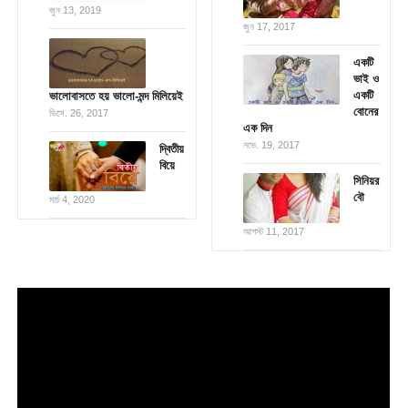
জুন 13, 2019
জুন 17, 2017
একটি
ভাই ও
একটি
ভালোবাসতে হয় ভালো-মন্দ মিলিয়েই
বোনের
ডিসে. 26, 2017
এক দিন
নভে. 19, 2017
দ্বিতীয়
বিয়ে
সিনিয়র
বৌ
মার্চ 4, 2020
আগস্ট 11, 2017