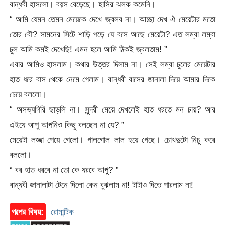
বান্ধবী হাসলো। বয়স বেড়েছে। হাসির ঝলক কমেনি।
“ আমি যেমন তেমন মেয়েকে দেখে জ্বলব না। আচ্ছা দেখ ঐ মেয়েটার মতো
তোর বৌ? সামনের সিটে শাড়ি পড়ে যে বসে আছে মেয়েটা? এত লম্বা লম্বা
চুল আমি কমই দেখেছি! এমন হলে আমি ঠিকই জ্বলতাম! ”
এবার আমিও হাসলাম। কথার উত্তর দিলাম না। সেই লম্বা চুলের মেয়েটার
হাত ধরে বাস থেকে নেমে গেলাম। বান্ধবী বাসের জানালা দিয়ে আমার দিকে
চেয়ে বললো।
“ অসভ্যগিরি ছাড়লি না। সুন্দরী মেয়ে দেখলেই হাত ধরতে মন চায়? আর
এইযে আপু আপনিও কিছু বলছেন না যে? ”
মেয়েটা লজ্জা পেয়ে গেলো। গালগোল লাল হয়ে গেছে। চোখদুটো নিচু করে
বললো।
“ বর হাত ধরবে না তো কে ধরবে আপু? ”
বান্ধবী জানালাটা টেনে দিলো কেন বুঝলাম না! টাটাও দিতে পারলাম না!
গল্পের বিষয়:
রোমান্টিক