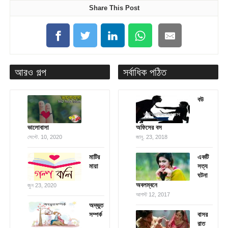
Share This Post
আরও গল্প
সর্বাধিক পঠিত
বউ
ভালোবাসা
অফিসের বস
সেপ্টে. 10, 2020
জানু. 23, 2018
মাটির
একটি
মায়া
সত্য
ঘটনা
অবলম্বনে
জুন 23, 2020
আগস্ট 12, 2017
অদ্ভুত
সম্পর্ক
বাসর
রাত