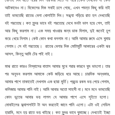
ধোলাই দিব যাতে পরের দিন পরিক্ষায় দিতে না পারে।কেও দেখবেও না কেও
আটকাবেও না। বিকেলের দিক সবাই চলে গেছে, এখন পযন্ত কিছু করি নাই
তাই ভাবতেছি রাতের বেলা ধোলাইটা দিব। সন্ধ্যা গড়িয়ে রাত হল দেখতেছি
বই পরতেছে। কত সুন্দর ভাবে বই পরতেছে দেখে মনটা ভাল হয়ে গেল, তাই
আর কিছু করলাম না। এক সময় খাওয়ার জন্য ডাক দিলাম, দুই জনেই চুপ
করে খেয়ে নিলাম। কেউ কোন কথা বললাম না। আমি আমার রুমে এসে ঘুমায়
গেলাম। সে বই পরতেছে। রাতের বেলার দিক মোটামুটি আকারের একটা ঝর
আসল, কিন্তু আমি টের পাই নাই।
মাঝ রাতে কারও নিস্বাসের বাতাস আমার মুখে পরার কারনে ঘুম ভাংলো। তার
পর অনুভব করলাম আমাকে কেউ জড়িয়ে ধরে আছে। চারদিক অন্ধকার,
আমার পাশে তাকাতেই দেখলাম এক ছায়া মুর্তি। প্রচন্ড রকম ভয় পেয়ে গেলাম,
কলিজায় আমার পানি নাই। আমি আবার অতো সাহসী না। মনে মনে ভাবতেছি
কোন ভুতের আবার ভয় লাগল যে আমার পাশে এসে সুইতে হলো।
মোবাইলের ফ্ল্যাশলাইট টা অন করতেই জানে পানি এলো। এটা ওই লেডিস
হারামি, মনে হয় রাতে ভয় খাইছে। কত সুন্দর ভাবে ঘুমাচ্ছে। দেখতেই ইচ্ছা