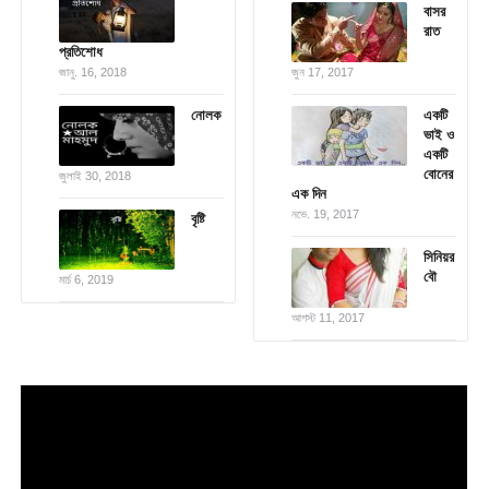
বাসর
রাত
প্রতিশোধ
জানু. 16, 2018
জুন 17, 2017
নোলক
একটি
ভাই ও
একটি
বোনের
জুলাই 30, 2018
এক দিন
নভে. 19, 2017
বৃষ্টি
সিনিয়র
বৌ
মার্চ 6, 2019
আগস্ট 11, 2017