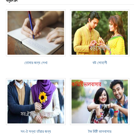
অনুরূপ গল্প
তোমার জন্য লেখা
বউ সোহাগী
সব ঐ সন্ধা তাঁরার জন্য
টক মিষ্টি ভালবাসার