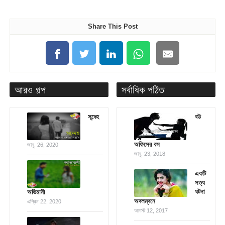
Share This Post
আরও গল্প
সর্বাধিক পঠিত
সন্দেহ
বউ
অফিসের বস
জানু. 26, 2020
জানু. 23, 2018
একটি
সত্য
ঘটনা
অভিমানী
অবলম্বনে
এপ্রিল 22, 2020
আগস্ট 12, 2017