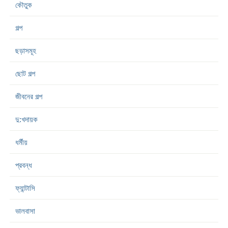
কৌতুক
গল্প
ছড়াসমূহ
ছোট গল্প
জীবনের গল্প
দু:খদায়ক
ধর্মীয়
প্রবন্ধ
ফ্যান্টাসি
ভালবাসা