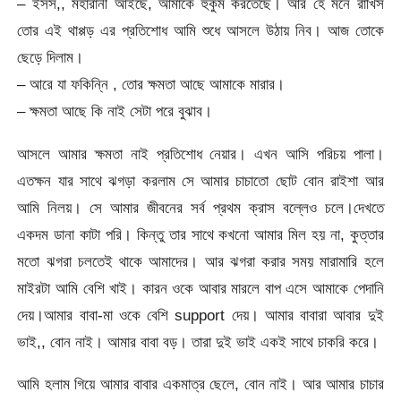
– ইসস,, মহারানী আইছে, আমাকে হুকুম করতেছে। আর হে মনে রাখিস
তোর এই থাপ্পড় এর প্রতিশোধ আমি শুধে আসলে উঠায় নিব। আজ তোকে
ছেড়ে দিলাম।
– আরে যা ফকিন্নি , তোর ক্ষমতা আছে আমাকে মারার।
– ক্ষমতা আছে কি নাই সেটা পরে বুঝাব।
আসলে আমার ক্ষমতা নাই প্রতিশোধ নেয়ার। এখন আসি পরিচয় পালা।
এতক্ষন যার সাথে ঝগড়া করলাম সে আমার চাচাতো ছোট বোন রাইশা আর
আমি নিলয়। সে আমার জীবনের সর্ব প্রথম ক্রাস বল্লেও চলে।দেখতে
একদম ডানা কাটা পরি। কিন্তু তার সাথে কখনো আমার মিল হয় না, কুত্তার
মতো ঝগরা চলতেই থাকে আমাদের। আর ঝগরা করার সময় মারামারি হলে
মাইরটা আমি বেশি খাই। কারন ওকে আবার মারলে বাপ এসে আমাকে পেদানি
দেয়।আমার বাবা-মা ওকে বেশি support দেয়। আমার বাবারা আবার দুই
ভাই,, বোন নাই। আমার বাবা বড়। তারা দুই ভাই একই সাথে চাকরি করে।
আমি হলাম গিয়ে আমার বাবার একমাত্র ছেলে, বোন নাই। আর আমার চাচার