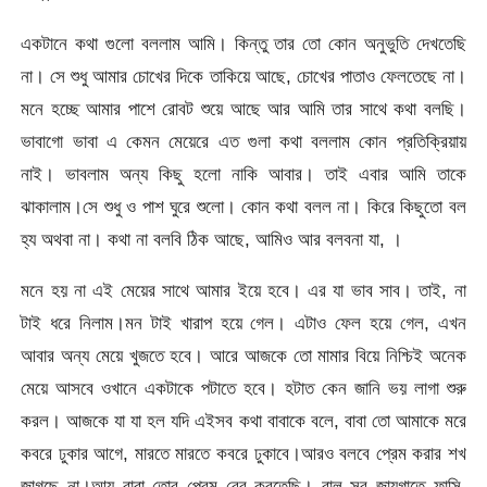
একটানে কথা গুলো বললাম আমি। কিন্তু তার তো কোন অনুভুতি দেখতেছি
না। সে শুধু আমার চোখের দিকে তাকিয়ে আছে, চোখের পাতাও ফেলতেছে না।
মনে হচ্ছে আমার পাশে রোবট শুয়ে আছে আর আমি তার সাথে কথা বলছি।
ভাবাগো ভাবা এ কেমন মেয়েরে এত গুলা কথা বললাম কোন প্রতিক্রিয়ায়
নাই। ভাবলাম অন্য কিছু হলো নাকি আবার। তাই এবার আমি তাকে
ঝাকালাম।সে শুধু ও পাশ ঘুরে শুলো। কোন কথা বলল না। কিরে কিছুতো বল
হ্য অথবা না। কথা না বলবি ঠিক আছে, আমিও আর বলবনা যা, ।
মনে হয় না এই মেয়ের সাথে আমার ইয়ে হবে। এর যা ভাব সাব। তাই, না
টাই ধরে নিলাম।মন টাই খারাপ হয়ে গেল। এটাও ফেল হয়ে গেল, এখন
আবার অন্য মেয়ে খুজতে হবে। আরে আজকে তো মামার বিয়ে নিশ্চিই অনেক
মেয়ে আসবে ওখানে একটাকে পটাতে হবে। হটাত কেন জানি ভয় লাগা শুরু
করল। আজকে যা যা হল যদি এইসব কথা বাবাকে বলে, বাবা তো আমাকে মরে
কবরে ঢুকার আগে, মারতে মারতে কবরে ঢুকাবে।আরও বলবে প্রেম করার শখ
জাগছে না।আয় বাবা তোর প্রেম বের করতেছি। বাল সব জায়গাতে ফাসি,