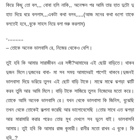
কিরে কিছু তো বল,,, বোবা হলি নাকি,, অনেক্ষন পর আমি তার হাত দুটো দু
হাত দিয়ে ধরে বললাম,,,একটা কথা বলব,,,,,(আজ মনের কথা গুলো তাকে
বলতেই হবে,,বুকে সাহস নিয়ে বলা শুরু করলাম)
-,,,,,,,,,,
– তোকে অনেক ভালবাসি রে, নিজের থেকেও বেশি।
তুই হবি কি আমার সারাজীবন এর সঙ্গী?আমাদের এই ছোট্ট বাড়িতে। থাকব
দুজন মিলে।দুজনের বাবা- মা সব সময় আমাদেরই পাশেই থাকবে।দুজনই
ভালবাসা দিয়ে ভরিয়ে তুলব এই ছোট বাড়ি টাকে। মাঝে মাঝে ঝগড়া ঝাটি
করব তুমি আর আমি মিলে। বাড়ি টাকে সাজিয়ে তুলব নিজেদের মতো করে।
তোকে আমি অনেক ভালবাসি রে। যখন থেকে ভালবাসা কি জিনিস, বুঝেছি
তখন থেকে তোকেই কল্পনা করেছি আর ভালোবেসেছি ।তোর সাথে এত ঝগড়া
আর মারামারি করার পরেও তোর মুখ দেখলে সব ভুলে যাই। ভালবাসবি
আমায়। তুই হবি কি আমার রাজ কুমারী। রানীর মতো রাখব এ বুকে। কি
হবি,,?