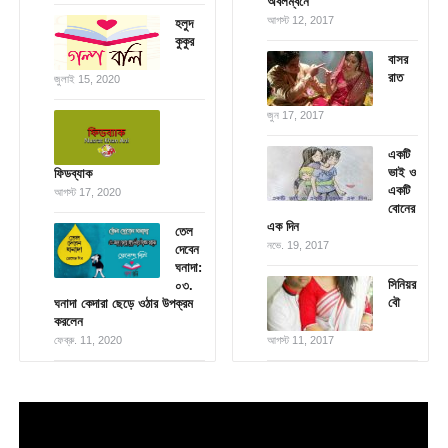
অবলম্বনে
আগস্ট 12, 2017
হলুদ
কুকুর
বাসর
রাত
জুলাই 15, 2020
জুন 17, 2017
একটি
ভাই ও
ফিডব্যাক
একটি
আগস্ট 17, 2020
বোনের
এক দিন
তেল
নভে. 19, 2017
দেবেন
ঘনাদা:
সিনিয়র
০৩.
বৌ
ঘনাদা কেদারা ছেড়ে ওঠার উপক্রম
করলেন
ফেব্রু. 11, 2020
আগস্ট 11, 2017