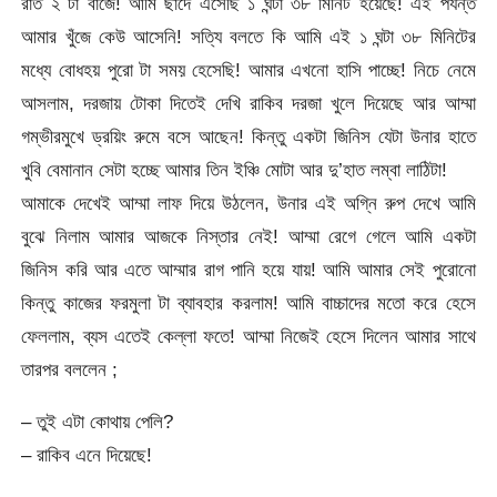
রাত ২ টা বাজে! আমি ছাঁদে এসেছি ১ ঘন্টা ৩৮ মিনিট হয়েছে! এই পর্যন্ত
আমার খুঁজে কেউ আসেনি! সত্যি বলতে কি আমি এই ১ ঘন্টা ৩৮ মিনিটের
মধ্যে বোধহয় পুরো টা সময় হেসেছি! আমার এখনো হাসি পাচ্ছে! নিচে নেমে
আসলাম, দরজায় টোকা দিতেই দেখি রাকিব দরজা খুলে দিয়েছে আর আম্মা
গম্ভীরমুখে ড্রয়িং রুমে বসে আছেন! কিন্তু একটা জিনিস যেটা উনার হাতে
খুবি বেমানান সেটা হচ্ছে আমার তিন ইঞ্চি মোটা আর দু’হাত লম্বা লাঠিটা!
আমাকে দেখেই আম্মা লাফ দিয়ে উঠলেন, উনার এই অগ্নি রুপ দেখে আমি
বুঝে নিলাম আমার আজকে নিস্তার নেই! আম্মা রেগে গেলে আমি একটা
জিনিস করি আর এতে আম্মার রাগ পানি হয়ে যায়! আমি আমার সেই পুরোনো
কিন্তু কাজের ফরমুলা টা ব্যাবহার করলাম! আমি বাচ্চাদের মতো করে হেসে
ফেললাম, ব্যস এতেই কেল্লা ফতে! আম্মা নিজেই হেসে দিলেন আমার সাথে
তারপর বললেন ;
– তুই এটা কোথায় পেলি?
– রাকিব এনে দিয়েছে!