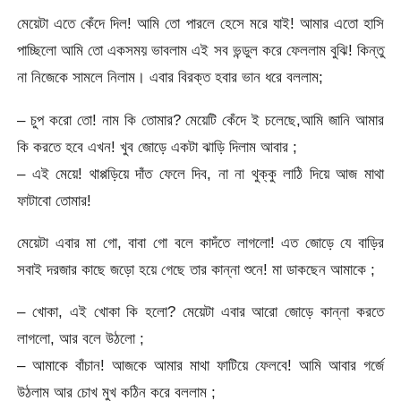
মেয়েটা এতে কেঁদে দিল! আমি তো পারলে হেসে মরে যাই! আমার এতো হাসি
পাচ্ছিলো আমি তো একসময় ভাবলাম এই সব ভন্ডুল করে ফেললাম বুঝি! কিন্তু
না নিজেকে সামলে নিলাম। এবার বিরক্ত হবার ভান ধরে বললাম;
– চুপ করো তো! নাম কি তোমার? মেয়েটি কেঁদে ই চলেছে,আমি জানি আমার
কি করতে হবে এখন! খুব জোড়ে একটা ঝাড়ি দিলাম আবার ;
– এই মেয়ে! থাপ্পড়িয়ে দাঁত ফেলে দিব, না না থুক্কু লাঠি দিয়ে আজ মাথা
ফাটাবো তোমার!
মেয়েটা এবার মা গো, বাবা গো বলে কাদঁতে লাগলো! এত জোড়ে যে বাড়ির
সবাই দরজার কাছে জড়ো হয়ে গেছে তার কান্না শুনে! মা ডাকছেন আমাকে ;
– খোকা, এই খোকা কি হলো? মেয়েটা এবার আরো জোড়ে কান্না করতে
লাগলো, আর বলে উঠলো ;
– আমাকে বাঁচান! আজকে আমার মাথা ফাটিয়ে ফেলবে! আমি আবার গর্জে
উঠলাম আর চোখ মুখ কঠিন করে বললাম ;