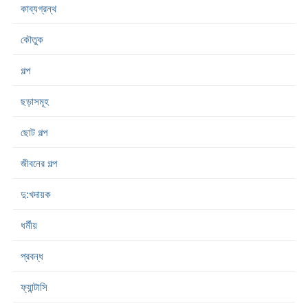
কাব্যগ্রন্থ
কৌতুক
গল্প
ছড়াসমূহ
ছোট গল্প
জীবনের গল্প
দু:খদায়ক
ধর্মীয়
প্রবন্ধ
ফ্যান্টাসি