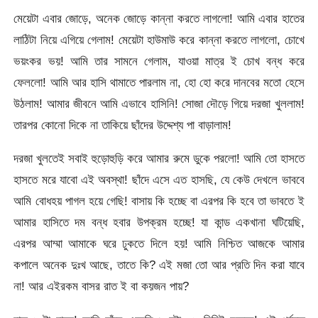
মেয়েটা এবার জোড়ে, অনেক জোড়ে কান্না করতে লাগলো! আমি এবার হাতের
লাঠিটা নিয়ে এগিয়ে গেলাম! মেয়েটা হাউমাউ করে কান্না করতে লাগলো, চোখে
ভয়ংকর ভয়! আমি তার সামনে গেলাম, যাওয়া মাত্র ই চোখ বন্ধ করে
ফেললো! আমি আর হাসি থামাতে পারলাম না, হো হো করে দানবের মতো হেসে
উঠলাম! আমার জীবনে আমি এভাবে হাসিনি! সোজা দৌড়ে গিয়ে দরজা খুললাম!
তারপর কোনো দিকে না তাকিয়ে ছাঁদের উদ্দেশ্য পা বাড়ালাম!
দরজা খুলতেই সবাই হুড়োহুড়ি করে আমার রুমে ডুকে পরলো! আমি তো হাসতে
হাসতে মরে যাবো এই অবস্থা! ছাঁদে এসে এত হাসছি, যে কেউ দেখলে ভাববে
আমি বোধহয় পাগল হয়ে গেছি! বাসায় কি হচ্ছে বা এরপর কি হবে তা ভাবতে ই
আমার হাসিতে দম বন্ধ হবার উপক্রম হচ্ছে! যা কান্ড একখানা ঘটিয়েছি,
এরপর আম্মা আমাকে ঘরে ঢুকতে দিলে হয়! আমি নিশ্চিত আজকে আমার
কপালে অনেক দুঃখ আছে, তাতে কি? এই মজা তো আর প্রতি দিন করা যাবে
না! আর এইরকম বাসর রাত ই বা কয়জন পায়?