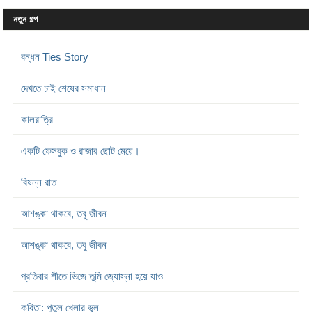
নতুন গল্প
বন্ধন Ties Story
দেখতে চাই শেষের সমাধান
কালরাত্রি
একটি ফেসবুক ও রাজার ছোট মেয়ে।
বিষন্ন রাত
আশঙ্কা থাকবে, তবু জীবন
আশঙ্কা থাকবে, তবু জীবন
প্রতিবার শীতে ভিজে তুমি জ্যোস্না হয়ে যাও
কবিতা: পুতুল খেলার ভুল