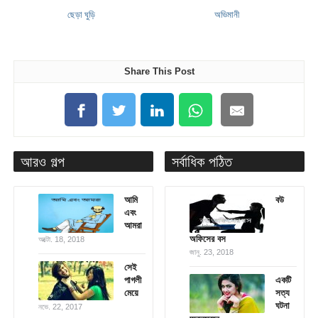
ছেড়া ঘুড়ি
অভিমানী
Share This Post
আরও গল্প
সর্বাধিক পঠিত
আমি
বউ
এবং
আমরা
অফিসের বস
অক্টো. 18, 2018
জানু. 23, 2018
সেই
পাগলী
একটি
মেয়ে
সত্য
ঘটনা
নভে. 22, 2017