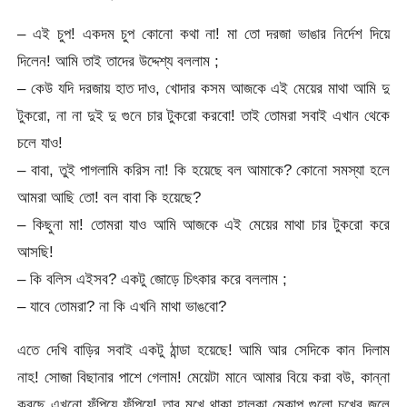
– এই চুপ! একদম চুপ কোনো কথা না! মা তো দরজা ভাঙার নির্দেশ দিয়ে
দিলেন! আমি তাই তাদের উদ্দেশ্য বললাম ;
– কেউ যদি দরজায় হাত দাও, খোদার কসম আজকে এই মেয়ের মাথা আমি দু
টুকরো, না না দুই দু গুনে চার টুকরো করবো! তাই তোমরা সবাই এখান থেকে
চলে যাও!
– বাবা, তুই পাগলামি করিস না! কি হয়েছে বল আমাকে? কোনো সমস্যা হলে
আমরা আছি তো! বল বাবা কি হয়েছে?
– কিছুনা মা! তোমরা যাও আমি আজকে এই মেয়ের মাথা চার টুকরো করে
আসছি!
– কি বলিস এইসব? একটু জোড়ে চিৎকার করে বললাম ;
– যাবে তোমরা? না কি এখনি মাথা ভাঙবো?
এতে দেখি বাড়ির সবাই একটু ঠান্ডা হয়েছে! আমি আর সেদিকে কান দিলাম
নাহ! সোজা বিছানার পাশে গেলাম! মেয়েটা মানে আমার বিয়ে করা বউ, কান্না
করছে এখনো ফুঁপিয়ে ফুঁপিয়ে! তার মুখে থাকা হালকা মেকাপ গুলো চুখের জলে