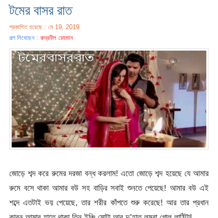
টমের বাসর রাত
প্রকাশিত হয়েছে : মে 19, 2019
গল্প লিখেছেন :
রুদ্রনীল রেহমান
জোড়ে শব্দ করে রুমের দরজা বন্ধ করলাম! এতো জোড়ে শব্দ হয়েছে যে আমার
রুমে বসে থাকা আমার বউ সহ বাড়ির সবাই শুনতে পেয়েছে! আমার বউ এই
শব্দে এতটাই ভয় পেয়েছে, তার শরীর কাঁপতে শুরু করেছে! আর তার প্রধান
কারন আমার হাতে থাকা তিন ইঞ্চি মোটা আর দু’হাত লম্বা গোল লাঠিটা!