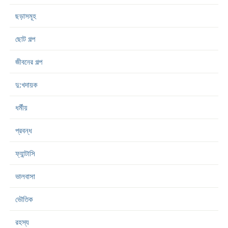
ছড়াসমূহ
ছোট গল্প
জীবনের গল্প
দু:খদায়ক
ধর্মীয়
প্রবন্ধ
ফ্যান্টাসি
ভালবাসা
ভৌতিক
রহস্য