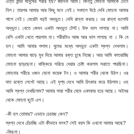
এত্ত ঠান্ডা মানুষের শরীর হয়? জানিনা আমি। কিন্তু মোহনা আমাকে টেনে
নিল। তারপর আমার আর কিছু মনে নেই। সকালে উঠে দেখি মোহনা আমার
পাশে নেই। মেয়েটা বড়ই অদ্ভুত। দেখি রান্না করছে। ওর রান্না গুলোউ
অদ্ভুত। খেতে কেমন একটা অদ্ভুত টেস্ট। উফ ভাল লাগছে না। আমি
বেশি একটা খেতে পারলাম না। শরীরটাও আজ আর ভাল লাগছে না । কি যে
হল। আমি আবার শুলাম। ঘুমের মধ্যে অদ্ভুত একটা স্বপ্ন দেখলাম।
মোহনা আমার ঘাড়ে মুখ দিয়ে আমার রক্ত চুষে নিচ্ছে। আর আমি কাতরাচ্ছি
মোহনা ছাড়ছেনা। ধাক্কিয়ে সরিয়ে দেয়ার চেষ্টা করলাম সরাতে পারছিনা।
মোহনার শরীরে ওজন যেনো কয়েক টন। ও আমার শরীর থেকে উঠল। ওর
দাত রক্তে লেপ্টে আছে। এই দৃশ্য দেখে আমি চিৎকার করে উঠলাম। ওহ
আমি স্বপ্ন দেখছিলাম? আমার সারা শরীর ঘেমে একাকার হয়ে আছে। অইঘর
থেকে মোহনা ছুটে এল।
-কী হল তোমার? এভাবে চেচাচ্ছ কেন?
স্বপ্ন দেখে চেঁচাচ্ছি এটা কীভাবে বলব? সেই বয়স কি এখনো আমার আছে?
-কিছুনা।