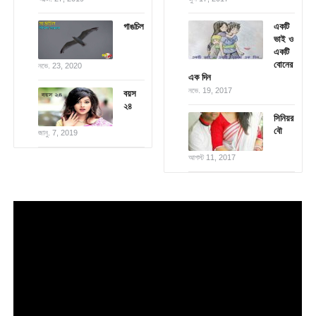
গাঙচিল
একটি
ভাই ও
একটি
বোনের
নভে. 23, 2020
এক দিন
নভে. 19, 2017
বয়স
২৪
সিনিয়র
বৌ
জানু. 7, 2019
আগস্ট 11, 2017