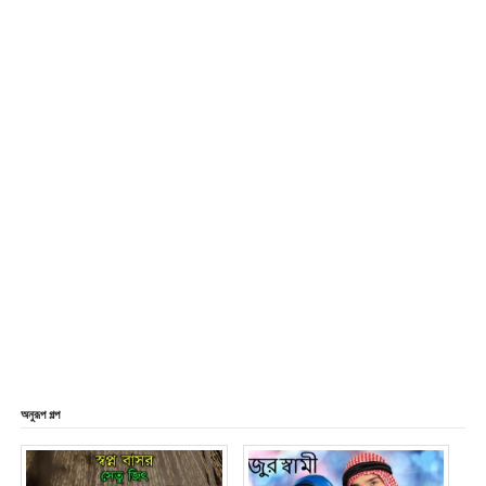
অনুরূপ গল্প