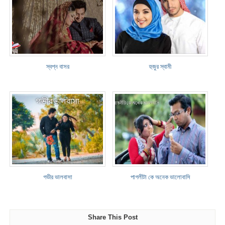
স্বপ্ন বাসর
হুজুর স্বামী
গভীর ভালবাসা
পাগলীটা কে অনেক ভালোবাসি
Share This Post