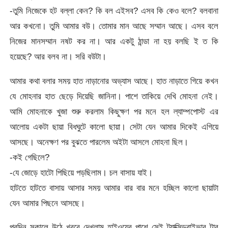
-তুমি নিজেকে হট বল্লা কেন? কি বল এইসব? এসব কি কেও বলে? বলবানা
আর কখনো। তুমি আমার বউ। তোমার মান আছে সম্মান আছে। এসব বলে
নিজের মানসম্মান নষট কর না। আর একটু ঠান্ডা না হয় বলছি ই ত কি
হয়েছে? আর বলব না। সরি বউটা।
আমার কথা বলার সময় হাত নাড়ানোর অভ্যাস আছে। হাত নাড়াতে গিয়ে কখন
যে মোহনার হাত ছেড়ে দিয়েছি জানিনা। পাশে তাকিয়ে দেখি মোহনা নেই।
আমি মোহনাকে খুজা শুরু করলাম কিছুক্ষণ পর মনে হল ল্যাম্পপোস্ট এর
আলোয় একটা ছায়া বিধঘুটে কালো ছায়া। সেটা যেন আমার দিকেই এগিয়ে
আসছে। অনেক্ষণ পর বুঝতে পারলেম অইটা আসলে মোহনা ছিল।
-কই গেছিলে?
-যে জোড়ে হাটো পিছিয়ে পড়ছিলাম। চল বাসায় যাই।
হাটতে হাটতে বাসায় আসার সময় আমার বার বার মনে হচ্ছিল কালো ছায়াটা
যেন আমার পিছনে আসছে।
পরদিন সকালে উঠে খবরে দেখলাম হাইওয়ের পাশে সেই ট্যাক্সিড্রাইভার টার