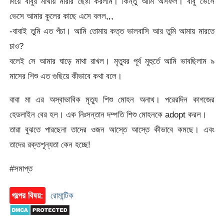
দিয়ে বাবুর মাথায় মারার ছেষ্টা করলাম। কিন্তু আমি অসফল। বাবু ভেসে
ভেসে আমার কুলের কাছে এসে বলল,,,
-বাবাই তুমি এত পঁচা। আমি তোমায় কত্ত ভালবাসি আর তুমি আমায় মারতে
চাও?
বলেই সে আমার ঘাড়ে মাথা রাখল। মৃত্যুর পূর্ব মুহুর্তে আমি ভাবছিলাম ৯
মাসের শিশু এত গুছিয়ে কীভাবে কথা বলে।
বাবা মা এর অস্বাভাবিক মৃত্যু শিশু মোহন অনাথ। পরেরদিন কাগজের
হেডলাইন বের হল। এক নিঃসন্তান দম্পতি শিশু মোহনকে adopt করল।
তারা বুঝতে পারছেনা তাদের ওজন আস্তে আস্তে কীভাবে কমছে। এবং
তাদের রক্তশূন্যতা কেন হচ্ছে!
#সমাপ্ত
গল্পের বিষয়:
রোমান্টিক