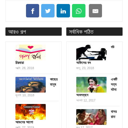
আরও গল্প
সর্বাধিক পঠিত
বউ
চিরমায়া
অফিসের বস
অক্টো. 28, 2018
জানু. 23, 2018
কাছের
একটি
মানুষ
সত্য
ঘটনা
অবলম্বনে
জুলাই 10, 2018
আগস্ট 12, 2017
বাসর
রাত
আগুনের আলো
অক্টো. 27, 2019
জুন 17, 2017