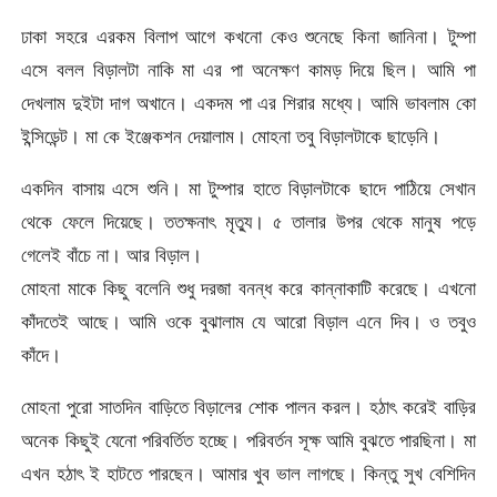
ঢাকা সহরে এরকম বিলাপ আগে কখনো কেও শুনেছে কিনা জানিনা। টুম্পা
এসে বলল বিড়ালটা নাকি মা এর পা অনেক্ষণ কামড় দিয়ে ছিল। আমি পা
দেখলাম দুইটা দাগ অখানে। একদম পা এর শিরার মধ্যে। আমি ভাবলাম কো
ইন্সিডেন্ট। মা কে ইঞ্জেকশন দেয়ালাম। মোহনা তবু বিড়ালটাকে ছাড়েনি।
একদিন বাসায় এসে শুনি। মা টুম্পার হাতে বিড়ালটাকে ছাদে পাঠিয়ে সেখান
থেকে ফেলে দিয়েছে। ততক্ষনাৎ মৃত্যু। ৫ তালার উপর থেকে মানুষ পড়ে
গেলেই বাঁচে না। আর বিড়াল।
মোহনা মাকে কিছু বলেনি শুধু দরজা বনন্ধ করে কান্নাকাটি করেছে। এখনো
কাঁদতেই আছে। আমি ওকে বুঝালাম যে আরো বিড়াল এনে দিব। ও তবুও
কাঁদে।
মোহনা পুরো সাতদিন বাড়িতে বিড়ালের শোক পালন করল। হঠাৎ করেই বাড়ির
অনেক কিছুই যেনো পরিবর্তিত হচ্ছে। পরিবর্তন সূক্ষ আমি বুঝতে পারছিনা। মা
এখন হঠাৎ ই হাটতে পারছেন। আমার খুব ভাল লাগছে। কিন্তু সুখ বেশিদিন