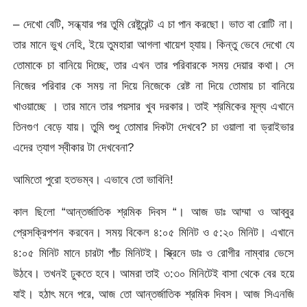
– দেখো বেটি, সন্ধ্যার পর তুমি রেষ্টুরেন্ট এ চা পান করছো। ভাত বা রোটি না।
তার মানে ভুখ নেহি, ইয়ে তুমহারা আগলা খায়েশ হ্যায়। কিন্তু ভেবে দেখো যে
তোমাকে চা বানিয়ে দিচ্ছে, তার এখন তার পরিবারকে সময় দেয়ার কথা। সে
নিজের পরিবার কে সময় না দিয়ে নিজেকে রেষ্ট না দিয়ে তোমায় চা বানিয়ে
খাওয়াচ্ছে । তার মানে তার পয়সার খুব দরকার। তাই শ্রমিকের মূল্য এখানে
তিনগুণ বেড়ে যায়। তুমি শুধু তোমার দিকটা দেখবে? চা ওয়ালা বা ড্রাইভার
এদের ত্যাগ স্বীকার টা দেখবেনা?
আমিতো পুরো হতভম্ব। এভাবে তো ভাবিনি!
কাল ছিলো “আন্তর্জাতিক শ্রমিক দিবস “। আজ ডাঃ আম্মা ও আব্বুর
প্রেসক্রিপশন করবেন। সময় বিকেল ৪:০৫ মিনিট ও ৫:২০ মিনিট। এখানে
৪:০৫ মিনিট মানে চারটা পাঁচ মিনিটই। স্ক্রিনে ডাঃ ও রোগীর নাম্বার ভেসে
উঠবে। তখনই ঢুকতে হবে। আমরা তাই ৩:৩০ মিনিটেই বাসা থেকে বের হয়ে
যাই। হঠাৎ মনে পরে, আজ তো আন্তর্জাতিক শ্রমিক দিবস। আজ সিএনজি