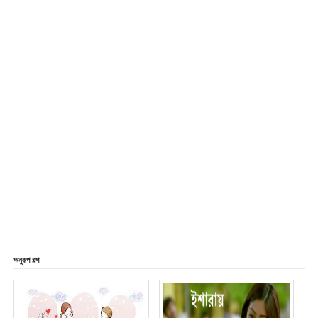
অনুরূপ গল্প