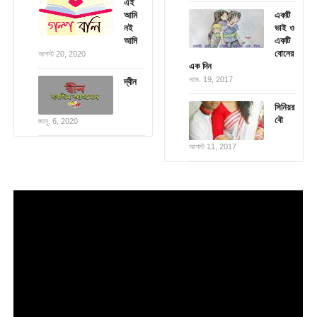
এই
আমি
একটি
নই
ভাই ও
আমি
একটি
বোনের
আগস্ট 20, 2020
এক দিন
নভে. 19, 2017
দ্বীন
সিনিয়র
বৌ
জানু. 6, 2020
আগস্ট 11, 2017