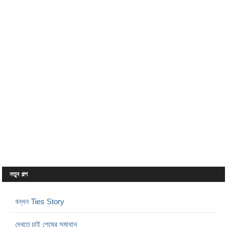
নতুন গল্প
বন্ধন Ties Story
দেখতে চাই শেষের সমাধান