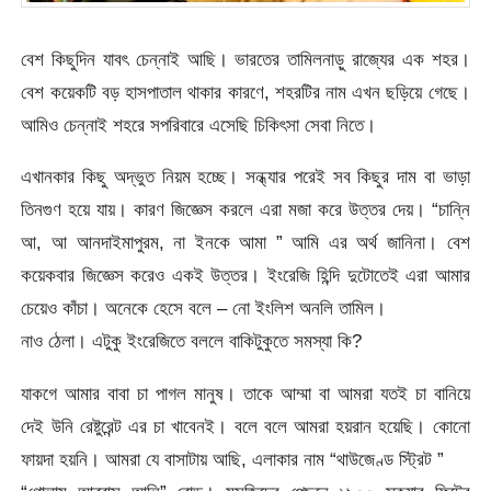
বেশ কিছুদিন যাবৎ চেন্নাই আছি। ভারতের তামিলনাড়ু রাজ্যের এক শহর।
বেশ কয়েকটি বড় হাসপাতাল থাকার কারণে, শহরটির নাম এখন ছড়িয়ে গেছে।
আমিও চেন্নাই শহরে সপরিবারে এসেছি চিকিৎসা সেবা নিতে।
এখানকার কিছু অদ্ভুত নিয়ম হচ্ছে। সন্ধ্যার পরেই সব কিছুর দাম বা ভাড়া
তিনগুণ হয়ে যায়। কারণ জিজ্ঞেস করলে এরা মজা করে উত্তর দেয়। “চান্নি
আ, আ আনদাইমাপুরম, না ইনকে আমা ” আমি এর অর্থ জানিনা। বেশ
কয়েকবার জিজ্ঞেস করেও একই উত্তর। ইংরেজি হিন্দি দুটোতেই এরা আমার
চেয়েও কাঁচা। অনেকে হেসে বলে – নো ইংলিশ অনলি তামিল।
নাও ঠেলা। এটুকু ইংরেজিতে বললে বাকিটুকুতে সমস্যা কি?
যাকগে আমার বাবা চা পাগল মানুষ। তাকে আম্মা বা আমরা যতই চা বানিয়ে
দেই উনি রেষ্টুরেন্ট এর চা খাবেনই। বলে বলে আমরা হয়রান হয়েছি। কোনো
ফায়দা হয়নি। আমরা যে বাসাটায় আছি, এলাকার নাম “থাউজেণ্ড স্ট্রিট ”