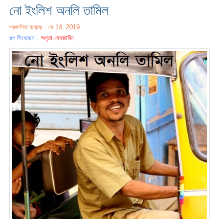
নো ইংলিশ অনলি তামিল
প্রকাশিত হয়েছে : মে 14, 2019
গল্প লিখেছেন :
অদৃতা মেহজাবিন