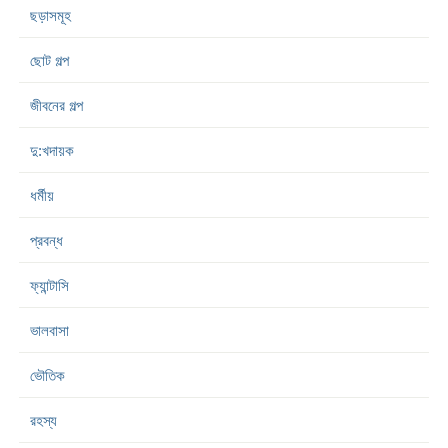
ছড়াসমূহ
ছোট গল্প
জীবনের গল্প
দু:খদায়ক
ধর্মীয়
প্রবন্ধ
ফ্যান্টাসি
ভালবাসা
ভৌতিক
রহস্য