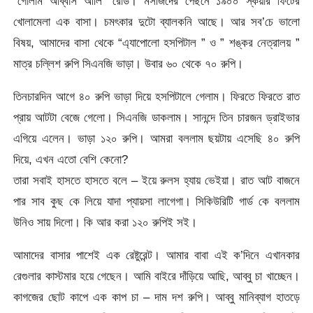
“গোলাম আব্বাস আলি” রোড। মসজিদের পেছনে ১৯০০ স্কয়ার ফিটের
খোলামেলা এক বাসা। চমৎকার দুটো ব্যালকনি আছে। আর সব’চে ভালো
বিষয়, আমাদের বাসা থেকে “এ্যাপোলো হসপিটাল ” ও ” শঙ্কর নেত্রালয় ”
মাত্র চল্লিশ রুপি সিএনজি ভাড়া। উবার ৬০ থেকে ৭০ রুপি।
তিনচারদিন আগে ৪০ রুপি ভাড়া দিয়ে হসপিটালে গেলাম। ফিরতে ফিরতে রাত
প্রায় আটটা বেজে গেলো। সিএনজি ডাকলাম। সানন্দে তিন চারজন ড্রাইভার
এগিয়ে এলেন। ভাড়া ১২০ রুপি। আমরা বললাম ছয়টায় এসেছি ৪০ রুপি
দিয়ে, এখন এতো বেশি কেনো?
তারা সবাই হাসতে হাসতে বলে – ইয়ে রুলস হ্যায় ভেইয়া। রাত আট বাজনে
পার সাব কুছ কে লিয়ে যাদা প্যায়সা লাগেগা। সিকিউরিটি গার্ড কে বললাম
উনিও সায় দিলো। কি আর করা ১২০ রুপিই সই।
আমাদের বাসার পাশেই এক রেষ্টুরেন্ট। আমার বাবা এই ক’দিনে এখানকার
রেগুলার কাস্টমার হয়ে গেছেন। আমি বাইরে দাঁড়িয়ে আছি, আব্বু চা খাচ্ছেন।
কাগজের ছোট কাপে এক কাপ চা – দাম দশ রুপি। আব্বু মানিব্যাগ হাতড়ে