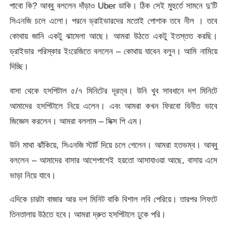
পাবো কি? আব্বু বললেন দাঁড়াও Uber ডাকি। ঠিক সেই মুহুর্তে সামনে দু’টি
সিএনজি চলে এলো। পরনে ড্রাইভারদের মতোই পোশাক তবে নীল । তবে
কোথায় জানি একটু ঝামেলা আছে। আমরা উঠতে একটু ইতস্তত করছি।
ড্রাইভার পরিস্কার ইংরেজিতে বললেন – কোথায় যাবেন বলুন। আমি নামিয়ে
দিচ্ছি।
বাসা থেকে হসপিটাল ৫/৭ মিনিটের দূরত্ব। উনি খুব সাবধানে দশ মিনিটে
আমাদের হসপিটালে নিয়ে এলেন। এবং আমরা কখন ফিরবো বিনীত ভাবে
জিজ্ঞেস করলেন। আমরা বললাম – সিক্স পি এম।
উনি মাথা ঝাঁকিয়ে, সিএনজি স্টার্ট দিয়ে চলে গেলেন। আমরা হতভম্ব। আব্বু
বললেন – আমাদের বাসার আশেপাশেই হয়তো আসাযাওয়া আছে, বাসায় এসে
ভাড়া নিয়ে যাবে।
এদিকে চারটা বাজার আর দশ মিনিট বাকি বিশাল লবি পেরিয়ে। তারপর লিফটে
তিনতালায় উঠতে হবে। আমরা দ্রুত হসপিটালে ঢুকে পরি।