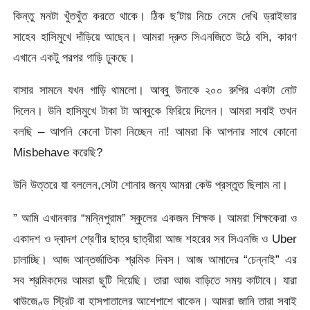
কিন্তু মনটা খুঁতখুঁত করতে থাকে। ঠিক ছ’টায় নিচে নেমে দেখি ড্রাইভার
সাহেব হাসিমুখে দাঁড়িয়ে আছেন। আমরা দ্রুত সিএনজিতে উঠে বসি, কারণ
এখানে একটু পরপর গাড়ি ঢুকছে।
বাসার সামনে যখন গাড়ি থামলো। আব্বু উনাকে ২০০ রুপির একটা নোট
দিলেন। উনি হাসিমুখে টাকা টা আব্বুকে ফিরিয়ে দিলেন। আমরা সবাই তখন
বলছি – আপনি কেনো টাকা নিচ্ছেন না! আমরা কি আপনার সাথে কোনো
Misbehave করেছি?
উনি উত্তরে যা বললেন,সেটা শোনার জন্য আমরা কেউ প্রস্তুত ছিলাম না।
” আমি এখানকার “মন্নিপুরাম” স্কুলের একজন শিক্ষক। আমরা শিক্ষকেরা ও
একাদশ ও দ্বাদশ শ্রেণীর ছাত্র ছাত্রীরা আজ শহরের সব সিএনজি ও Uber
চালাচ্ছি। আজ আন্তর্জাতিক শ্রমিক দিবস। আজ আমাদের “চেন্নাই” এর
সব শ্রমিকদের আমরা ছুটি দিয়েছি। তারা আজ বাড়িতে সময় কাটাবে। যারা
থাউজেণ্ড স্ট্রিট বা হাসপাতালের আশেপাশে থাকেন। আমরা জানি তারা সবাই