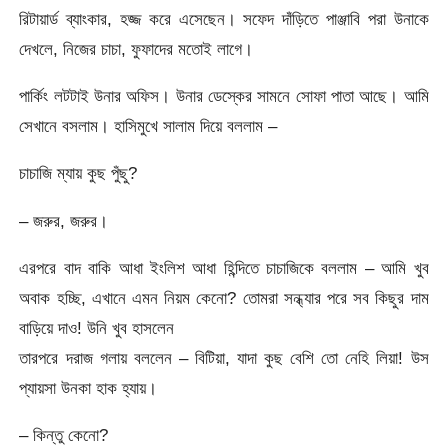
রিটায়ার্ড ব্যাংকার, হজ্জ করে এসেছেন। সফেদ দাঁড়িতে পাঞ্জাবি পরা উনাকে
দেখলে, নিজের চাচা, ফুফাদের মতোই লাগে।
পার্কিং লটটাই উনার অফিস। উনার ডেস্কের সামনে সোফা পাতা আছে। আমি
সেখানে বসলাম। হাসিমুখে সালাম দিয়ে বললাম –
চাচাজি ম্যায় কুছ পুঁছু?
– জরুর, জরুর।
এরপরে বাদ বাকি আধা ইংলিশ আধা হিন্দিতে চাচাজিকে বললাম – আমি খুব
অবাক হচ্ছি, এখানে এমন নিয়ম কেনো? তোমরা সন্ধ্যার পরে সব কিছুর দাম
বাড়িয়ে দাও! উনি খুব হাসলেন
তারপরে দরাজ গলায় বললেন – বিটিয়া, যাদা কুছ বেশি তো নেহি লিয়া! উস
প্যায়সা উনকা হাক হ্যায়।
– কিন্তু কেনো?