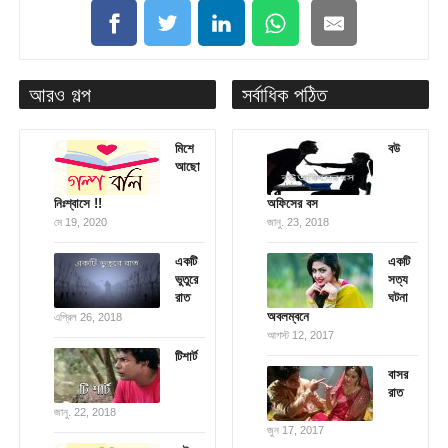
আরও গল্প
সর্বাধিক পঠিত
মিশে
বউ
আছো
নিঃশ্বাসে !!
অফিসের বস
মে 19, 2020
জানু. 23, 2018
একটি
একটি
ভুতুরে
সত্য
রাত
ঘটনা
অবলম্বনে
এপ্রিল 26, 2018
আগস্ট 12, 2017
টিশার্ট
বাসর
রাত
জানু. 22, 2018
জুন 17, 2017