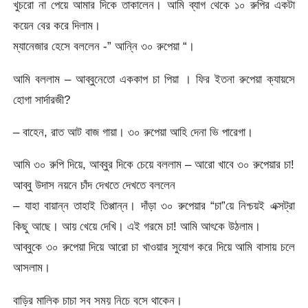
খুচরো না পেয়ে আমার দিকে তাকালেন। আমি ব্যাগ থেকে ১০ রুপির একটা
কয়েন বের করে দিলাম।
ম্যানেজার হেসে বললেন -” আন্নি ৩০ রুপেয়া “।
আমি বললাম – আব্বুনেতো এককাপ চা পিয়া । ফির ইতনা রুপেয়া ক্যায়সে
হোগা সার্দারজী?
– বাহেন, রাত আট বাজ গায়া। ৩০ রুপেয়া আহি দেনা ভি পারেগা।
আমি ৩০ রুপি দিয়ে, আব্বুর দিকে চেয়ে বললাম – আরো খাবে ৩০ রুপেয়ার চা!
আব্বু উদাস নয়নে চাঁদ দেখতে দেখতে বললেন
– যাহা বায়ান্ন তাহাই তিপ্পান্ন। দাঁড়া ৩০ রুপেয়ার “চা”য়ে নিশ্চয়ই এক্সট্রা
কিছু আছে। আয় খেয়ে দেখি। এই গরমে চা! আমি আৎকে উঠলাম।
আব্বুকে ৩০ রুপেয়া দিয়ে আরো চা খাওয়ার সুযোগ করে দিয়ে আমি বাসায় চলে
আসলাম।
বাড়ির মালিক চাচা সব সময় নিচে বসে থাকেন।