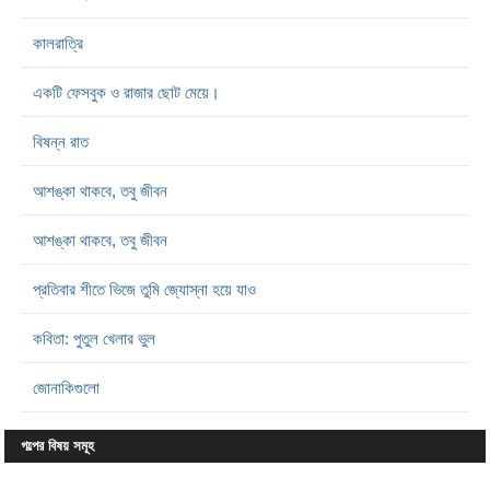
কালরাত্রি
একটি ফেসবুক ও রাজার ছোট মেয়ে।
বিষন্ন রাত
আশঙ্কা থাকবে, তবু জীবন
আশঙ্কা থাকবে, তবু জীবন
প্রতিবার শীতে ভিজে তুমি জ্যোস্না হয়ে যাও
কবিতা: পুতুল খেলার ভুল
জোনাকিগুলো
গল্পের বিষয় সমূহ