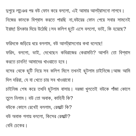
দুপুরে লান্ঞের পর বউ ফোন করে বললো, এই আমার আলট্রাসনো লাগবে।
নিজের কানকে বিশ্বাস করতে পারছি না,বউয়ের ফোন পেয়ে সবার সামনেই
ইয়াহু! চিৎকার দিয়ে উঠেছি।সব কলিগ ছুটে এসে বললো, ভাই, কি হয়েছে?
ফরিদকে জড়িয়ে ধরে বললাম, বউ আলট্রাসনোর কথা বলেছে!
ফরিদ, বললো, ভাই, দেখেছেন কবিরাজের কেরামতি? আপনি তো বিশ্বাস
করতে চাননি! আমাদের খাওয়াতে হবে।
বসের থেকে ছুটি নিয়ে সব কলিগ মিলে তখনই ছুটলাম চাইনিজে।আজ আমি
দিল দরিয়া, যে যা খেতে চায় সব খাওয়াবো।
চাইনিজ শেষ করে তখনি ছুটলাম বাসায়। দরজা খুলতেই বউকে পাঁজা কোলে
তুলে নিলাম। বউ তো অবাক, কাহিনী কি?
বউকে কোলে রেখেই বললাম, রেজাল্ট কি?
বউ অবাক গলায় বললো, কিসের রেজাল্ট?
বেবি চেকের।