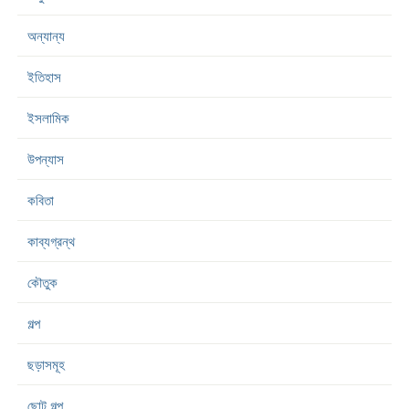
অন্যান্য
ইতিহাস
ইসলামিক
উপন্যাস
কবিতা
কাব্যগ্রন্থ
কৌতুক
গল্প
ছড়াসমূহ
ছোট গল্প