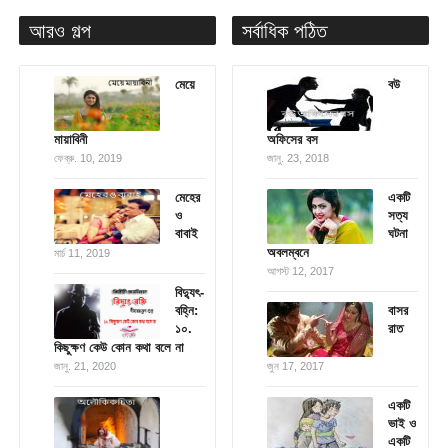
আরও গল্প
সর্বাধিক পঠিত
মেয়ে
বউ
মায়াবিনী
অফিসের বস
ফেব্রু. 10, 2019
জানু. 23, 2018
মেহের
একটি
ও
সত্য
বাবাই
ঘটনা
অবলম্বনে
মার্চ 11, 2019
আগস্ট 12, 2017
বিদ্যুৎ-
বহ্নি:
বাসর
১০.
রাত
কিছুক্ষণ কেউ কোন কথা বলে না
জানু. 21, 2020
জুন 17, 2017
একটি
ভাই ও
একটি