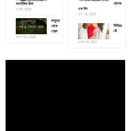
বোনের
অলৌকিক চিতা
এক দিন
মে 20, 2019
নভে. 19, 2017
বন্ধুত্ব
সিনিয়র
থেকে
বৌ
প্রেম
আগস্ট 12, 2018
আগস্ট 11, 2017