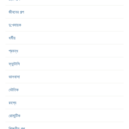
জীবনের গল্প
দু:খদায়ক
ধর্মীয়
প্রবন্ধ
ফ্যান্টাসি
ভালবাসা
ভৌতিক
রহস্য
রোমান্টিক
শিক্ষনীয় গল্প