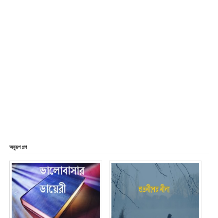
অনুরূপ গল্প