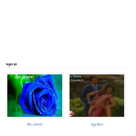
অনুরূপ গল্প
নীল গোলাপ!
মধুর মিলন