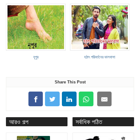
নূপুর
হঠাৎ পরিবর্তনের ভালবাসা
Share This Post
আরও গল্প
সর্বাধিক পঠিত
বউ