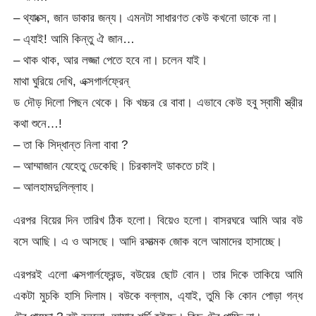
– থ্যাংক্স, জান ডাকার জন্য। এমনটা সাধারণত কেউ কখনো ডাকে না।
– এ্যাই! আমি কিন্তু ঐ জান…
– থাক থাক, আর লজ্জা পেতে হবে না। চলেন যাই।
মাথা ঘুরিয়ে দেখি, এক্সগার্লফ্রেন্
ড দৌড় দিলো পিছন থেকে। কি খচ্চর রে বাবা। এভাবে কেউ হবু স্বামী স্ত্রীর
কথা শুনে…!
– তা কি সিদ্ধান্ত নিলা বাবা ?
– আম্মাজান যেহেতু ডেকেছি। চিরকালই ডাকতে চাই।
– আলহামদুলিল্লাহ।
এরপর বিয়ের দিন তারিখ ঠিক হলো। বিয়েও হলো। বাসরঘরে আমি আর বউ
বসে আছি। এ ও আসছে। আদি রসাত্মক জোক বলে আমাদের হাসাচ্ছে।
এরপরই এলো এক্সগার্লফ্রেন্ড, বউয়ের ছোট বোন। তার দিকে তাকিয়ে আমি
একটা মুচকি হাসি দিলাম। বউকে বল্লাম, এ্যাই, তুমি কি কোন পোড়া গন্ধ