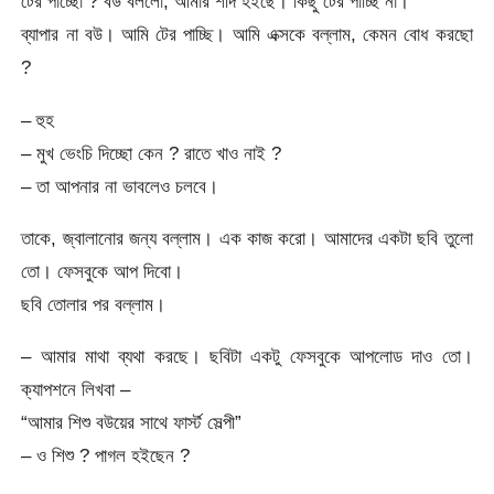
টের পাচ্ছো ? বউ বললো, আমার শর্দি হইছে। কিছু টের পাচ্ছি না।
ব্যাপার না বউ। আমি টের পাচ্ছি। আমি এক্সকে বল্লাম, কেমন বোধ করছো
?
– হুহ
– মুখ ভেংচি দিচ্ছো কেন ? রাতে খাও নাই ?
– তা আপনার না ভাবলেও চলবে।
তাকে, জ্বালানোর জন্য বল্লাম। এক কাজ করো। আমাদের একটা ছবি তুলো
তো। ফেসবুকে আপ দিবো।
ছবি তোলার পর বল্লাম।
– আমার মাথা ব্যথা করছে। ছবিটা একটু ফেসবুকে আপলোড দাও তো।
ক্যাপশনে লিখবা –
“আমার শিশু বউয়ের সাথে ফার্স্ট সেল্পী”
– ও শিশু ? পাগল হইছেন ?