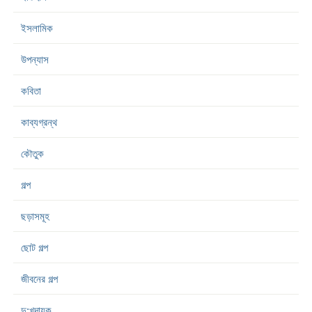
ইসলামিক
উপন্যাস
কবিতা
কাব্যগ্রন্থ
কৌতুক
গল্প
ছড়াসমূহ
ছোট গল্প
জীবনের গল্প
দু:খদায়ক