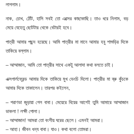
লাগলাম।
নাক, চোখ, ঠোঁট, হাসি সবই তো এক্সের কাছাকাছি। তাও ধরে নিলাম, বড়
মেয়ে যেহেতু ছোটটার থেকে বেটারই হবে।
পাত্রী আমার পছন্দ হয়েছে। আমি পাত্রীর মা মানে আমার হবু শাশুড়ির দিকে
তাকিয়ে বল্লাম।
– আম্মাজান, আমি তো পাত্রীর সাথে একটু আলাদা কথা বলতে চাই।
এক্সগার্লফ্রেন্ড আমার দিকে তাকিয়ে মুখ ভেংচি দিলো। পাত্রীর মা ব্রু কুঁচকে
আমার দিকে তাকালেন। তারপর কইলেন,
– পরাণডা জুড়ায়া গেল বাবা। মেয়েরে বিয়ের আগেই তুমি আমারে আম্মাজান
ডাকলা ! লক্ষী পোলা।
– আম্মাজান! আমরা তো বংশীয় ঘরের ছেলে। এমনই আমরা।
– আহা। জীবন ধন্য বাবা। যাও। কথা বলো তোমরা।