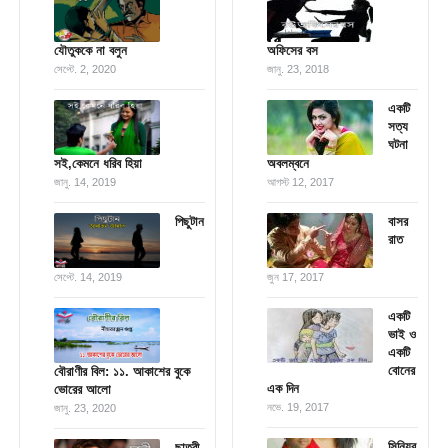
যৌতুককে না বলুন
অফিসের বস
সেপ্টে. 2, 2020
জানু. 23, 2018
একটি
সত্য
ঘটনা
সই,কেমনে ধরিব হিয়া
অবলম্বনে
জানু. 14, 2019
আগস্ট 12, 2017
পিছুটান
বাসর
রাত
সেপ্টে. 14, 2019
জুন 17, 2017
একটি
ভাই ও
একটি
বোনের
বৌরাণীর বিল: ১১. আকাশের বুকে
এক দিন
ভোরের আলো
নভে. 19, 2017
জানু. 23, 2020
সিনিয়র
ছাত্রী