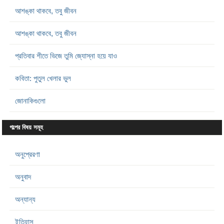
আশঙ্কা থাকবে, তবু জীবন
আশঙ্কা থাকবে, তবু জীবন
প্রতিবার শীতে ভিজে তুমি জ্যোস্না হয়ে যাও
কবিতা: পুতুল খেলার ভুল
জোনাকিগুলো
গল্পের বিষয় সমূহ
অনুপ্রেরণা
অনুবাদ
অন্যান্য
ইতিহাস