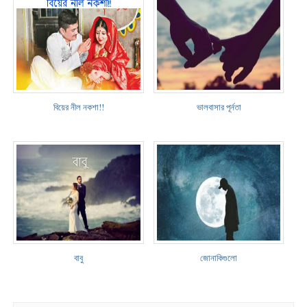
বিয়ের নীল নকশা!!
ভালবাসার পূর্নতা
বাবু
জোনাকিগুলো