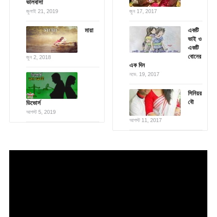
ভালবাসা
জুলাই 21, 2019
জুন 17, 2017
মায়া
একটি
ভাই ও
একটি
বোনের
জুন 2, 2018
এক দিন
নভে. 19, 2017
সিনিয়র
বৌ
ডিভোর্স
আগস্ট 5, 2019
আগস্ট 11, 2017