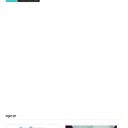
অনুরূপ গল্প