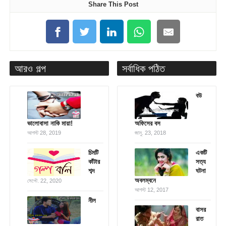
Share This Post
আরও গল্প
সর্বাধিক পঠিত
বউ
ভালোবাসা নাকি মায়া!
অফিসের বস
আগস্ট 28, 2019
জানু. 23, 2018
চিমটি
একটি
কাঁটার
সত্য
শব্দ
ঘটনা
অবলম্বনে
সেপ্টে. 22, 2020
আগস্ট 12, 2017
নীল
বাসর
রাত