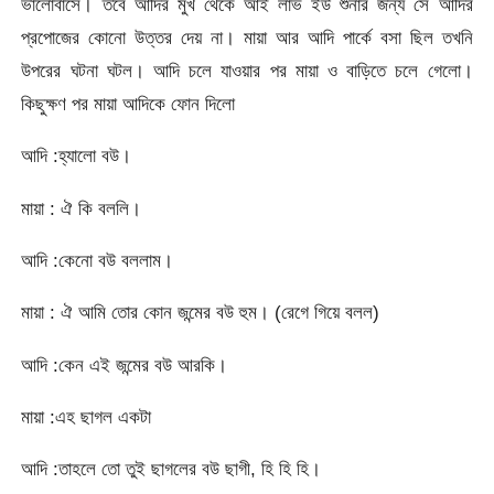
ভালোবাসে। তবে আদির মুখ থেকে আই লাভ ইউ শুনার জন্য সে আদির
প্রপোজের কোনো উত্তর দেয় না। মায়া আর আদি পার্কে বসা ছিল তখনি
উপরের ঘটনা ঘটল। আদি চলে যাওয়ার পর মায়া ও বাড়িতে চলে গেলো।
কিছুক্ষণ পর মায়া আদিকে ফোন দিলো
আদি :হ্যালো বউ।
মায়া : ঐ কি বললি।
আদি :কেনো বউ বললাম।
মায়া : ঐ আমি তোর কোন জন্মের বউ হুম। (রেগে গিয়ে বলল)
আদি :কেন এই জন্মের বউ আরকি।
মায়া :এহ ছাগল একটা
আদি :তাহলে তো তুই ছাগলের বউ ছাগী, হি হি হি।