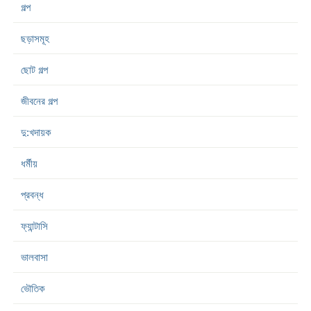
গল্প
ছড়াসমূহ
ছোট গল্প
জীবনের গল্প
দু:খদায়ক
ধর্মীয়
প্রবন্ধ
ফ্যান্টাসি
ভালবাসা
ভৌতিক