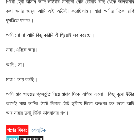
প্রিয়া :হ্যা আমমি আদি ভাইয়ার মামাতো বোন তোমার কাছ থেকে ভালবাসার
কথা শুনার জন্য আমি এই এক্টিংটা করেছিলাম। মায়া আদির দিকে রাগি
দৃসঠিতে থাকাল।
আদি :না না আমি কিচু করিনি ঐ প্রিয়াই সব করেছে।
মায়া :এদিকে আয়।
আদি : না।
মায়া : আয় বলছি।
আদি মার খাওয়ার প্রস্তুতি নিয়ে মায়ার দিকে এগিয়ে এলো। কিছু বুঝে উটার
আগেই মায়া আদির ঠোটে নিজের ঠোট ডুকিয়ে দিলো অতঃপর শুরু হলো আদি
আর মায়ার দুস্টু মিস্টি ভালবাসার গল্প।
গল্পের বিষয়:
রোমান্টিক