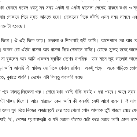
 এখন কেমনে কয়েল ধরামু সব সময় একটা না একটা ঝামেলা লেগেই থাকবে কখন ও ম্
র দোকানে গিয়ে ম্যাচ আনতে হবে। দোকানের দিকে হাঁটছি এমন সময় সামনে এক
র এমনটা হয়েছে।
শ ডাক দিলো। ঐ এই দিকে আয়। ভদ্রতা ও শিখেনাই জ্বী আমি। আশেপাশে তো আর ক
ব তো এইটা রাস্তা আর রাস্তা দিয়ে দোকানে যাচ্ছি। তোকে সন্দেহ হচ্ছে ভাল
ান না বুঝলেন আর আমি একজন স্বাধীন দেশের নাগরিক। তার মানে তুই ভালোই ভা
ে দাঁড়া আমি আসছি ঐ মফিজ ওর দিকে খেয়াল রাখিস। একটু পড়ে। একে গাড়িতে তো
বুঝতে পারবি। দেখেন এটা কিন্তুু বারাবারি হচ্ছে।
 পরে ফালতু জিজ্ঞেসা শুরু। তোরে যখন ধরছি বাঁকি সবাই ও ধরা পরবে। আরে স্যার
একটা থাপ্পড় দিলো। আরে মারছেন কেন আমি কী কনরছি সেটা আগে বলেন। ঐ সালা
 তখন মুখ দিয়ে নিজের অজান্তেই বের হয়ে গেলো শোন আমাকে তুই পারলে মেরে ফ
যাই ‘হ’, দেশের প্রধানমন্ত্রী ও যদি তোকে বাঁচাতে চেষ্টা করে তোরে আমি এমন ভা