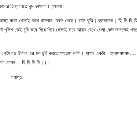
ের চিল্লানিতে ঘুম ভাঙ্গলো। হ্যালো।
 আচ্ছা মতো ধোলাই করে রাস্তাই ফেলে গেছে। তাই বুঝি। হুমমমমম। হি হি হি হ
কটা পুলিশ কেই চুরি করে নিয়ে গিয়ে ধোলাই করে আবার রেখে গেলা কেউ জানতেই পা
 একটা বড় উকিল এর মন চুরি করতে পারতাম নাকি। পাগল একটা। হুমমমমমমম….
 থাকো কেমন… হি হি হি হি।।।
সমাপ্ত