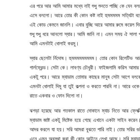
এর পরে আর আমি আমার মধ্যে নাই শুধু শুনতে পাচ্ছি কে যেন বল
এসে বললো। আরে তোর কী কোন কষ্ট নাই হুমমমমম সত্যিটা বল
এই কোড কেমনে জানলি। এবার বুচ্ছি আরে আমার রুমে কয়েল দিমু
শুধু শুধু ধরে আনলো স্যার। আমি জানি না। এমন সময় ঐ সালা
আমি এমনটাই ধোলাই করমু।
স্যার ছেলেটা র্নিদোষ। হুমমমমমমমমম। তোর কোন রিলেটিভ 
গার্লফ্রেন্ড। সেটা কে। লাবণ্য চৌধুরী। ফাইজলামি করিস আম
একটু পরে। আরে ম্যাডাম তোমার কাছের মানুষ সেটা আগে বলবে ন
এমনটা ধোলাই দিমু যা তুই কল্পনা ও করতে পারবি না। আরে ওকে
রাতে একবার ও ফোন দিলো না।
ঝগড়া হয়েছে আর গতকাল রাতে দোকানে ম্যাচ নিতে আর ফ্লেক্
ম্যাডাম জাষ্ট একটু মিষ্টেক হয়ে গেছে এখানে একটা সাইন ক
আদর করলে যা হয়। সরি আমরা বুঝতে পারি নাই। তোর সরির গুষ
এনে এমন অবস্থা করা কী কোন আইনে লেখা আছে। সরি ম্যাডা