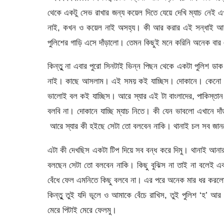
থেকে একটু সেভ রাখার জন্য কয়েল দিতে যেয়ে দেখি ম্যাচ নেই
নাই, কখন ও কয়েল নাই অসহ্য। কী আর করার এই সন্ধাই আবা
পুলিশের গাড়ি এসে দাঁড়ালো। তেমন কিছুই মনে করিনি অনেক বা
কিন্তুু না এবার পুরো সিনটাই ভিন্ন পিছন থেকে একটা পুলি
নাই। কাছে আসলাম। এই সময় কই যাচ্ছিস। দোকানে। কেনো। আজ
ভালোই বল কই যাচ্ছিস। আরে স্যার এই টা বাংলাদের, পাকিস্ত
বলবি না। দোকানে যাচ্ছি ম্যাচ নিতে। কী যেন ভাবলো এখান
আরে স্যার কী হইছে সেটা তো বলবেন নাকি। থানাই চল সব জানতে, 
এটা কী দেখছিস একটা টিপ দিয়ে সব বন্ধ করে দিমু। থানাই আনার
বলছেন সেটা তো বলবেন নাকি। কিছু বুঝিস না তাই না বলেই 
বেঁধে ফেল এমনিতে কিছু বলবে না। এর পরে অনেক মার ধর করলো
কিন্তুু তুই যদি ভূলে ও আমাকে বেঁচে রাখিস, তুই পুলিশ ‘হ’ আর 
মেরে পিটাই মেরে ফেলমু।