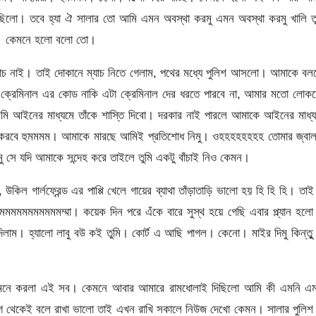
লো। তবে হ্যা ঐ সালার তো আমি এমন অবস্থা করমু এমন অবস্থা করমু খালি তু
মম। কেমনে হলো বলো তো।
্যাচ নাই। তাই দোকানে ম্যাচ নিতে গেলাম, পথের মধ্যে পুলিশ আসলো। আমাকে ব
 ক্রেমিনাল এর কোড নাকি এটা ক্রেমিনাল দের ধরতে পারবে না, আমার মতো লোক
মি আইনের মাধ্যমে তাঁকে শাস্তি দিবো। দরকার নাই পারলে আমাকে আইনের মাধ্
করবে হুমমমম। আমাকে মারছে আমিই প্রতিশোধ নিমু। ওহহহহহহহহ তোমার জ্বাল
সে যদি আমাকে সন্দেহ করে তাইলে তুমি একটু বাঁচাই নিও কেমন।
 গার্লফ্রেন্ড এর পাপ্পি খেলে গায়ের ব্যাথা তাঁড়াতাড়ি ভালো হয় হি হি হি। তাই
মমমমমমমমমম্মা। কয়েক দিন পরে এঁকে বারে সুস্থ হয়ে গেছি এবার প্ল্যান হলো
 দিলাম। হ্যালো লাবু বউ কই তুমি। কোর্ট এ আছি পাগল। কেনো। মাইর দিমু কিন্তুু
কেমনে করলা এই সব। কেমনে আবার আমারে রামধোলাই দিছিলো আমি কী এমনি এম
ে থেকেই বলে রাখা ভালো তাই এখন রাখি সকালে নিউজ দেখো কেমন। সালার পুলিশ 