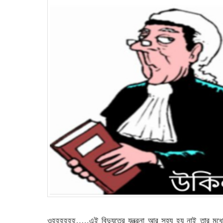
ওহহহহহহ…..এই বিদ্যুতের যন্ত্রনা আর সহ্য হয় নাই তার মধ