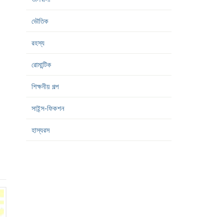
ভৌতিক
রহস্য
রোমান্টিক
শিক্ষনীয় গল্প
সাইন্স-ফিকশন
হাস্যরস