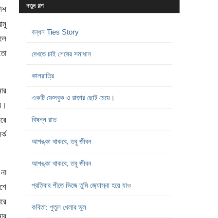
নতুন গল্প
লিশ
মু
বন্ধন Ties Story
হলে
তো
দেখতে চাই শেষের সমাধান
কালরাত্রি
ার
একটি ফেসবুক ও রাজার ছোট মেয়ে।
হয়।
োরে
বিষন্ন রাত
র্ক
আশঙ্কা থাকবে, তবু জীবন
আশঙ্কা থাকবে, তবু জীবন
না
প্রতিবার শীতে ভিজে তুমি জ্যোস্না হয়ে যাও
শে
রে
কবিতা: পুতুল খেলার ভুল
ার