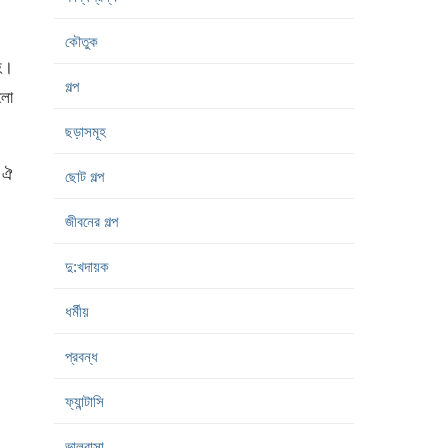
কৌতুক
ি।
গল্প
রলো
ছড়াসমূহ
 ঐ
ছোট গল্প
জীবনের গল্প
দু:খদায়ক
ধর্মীয়
প্রবন্ধ
ফ্যান্টাসি
ভালবাসা