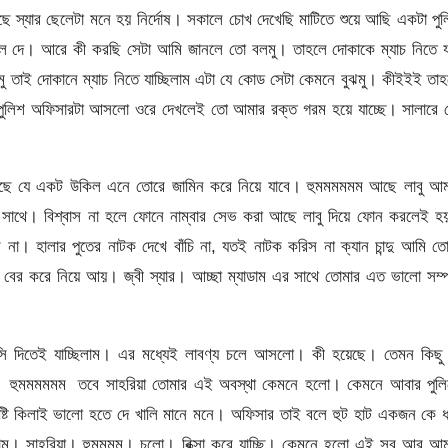
ছে স্যার ছেলেটা মনে হয় নির্দোষ। সকালে চোখ দেখেছি মাটিতে শুয়ে আছি একটা পু
ে দে। আরে কী করছি সেটা আমি জানলে তো বলমু। তাহলে দোকাকে ম্যাচ নিতে যা
 তাই দোকানে ম্যাচ নিতে যাচ্ছিলাম এটা যে কোড সেটা কেমনে বুঝমু। কীইইই তা
 পুলিশ অফিসারটা আসলো ওরে দেখলেই তো আমার রক্ত গরম হয়ে যাচ্ছে। সালারে 
আছে যে একট উকিল এনে তোরে জামিন করে নিয়ে যাবে। হুমমমমমম আছে লাবু আম
ার সাথে। বিশ্বাস না হলে ফোনে নাম্বার সেভ করা আছে লাবু দিয়ে ফোন করলেই 
া। হালার পুতের নাটক দেখে বাঁচি না, যতই নাটক করিস না ক্যান চান্দু আমি ত
 বের করে নিয়ে আয়। জ্বী স্যার। আচ্ছা ম্যাডাম এর সাথে তোমার এত ভালো সম্প
সি দিতেই যাচ্ছিলাম। এর মধ্যেই লাবণ্য চলে আসলো। কী হয়েছে। তেমন কিছু 
রেন। হুমমমমমম তবে সাহরিয়া তোমার এই অবস্থা কেমনে হলো। কেমনে আবার পুলি
্টি কিলাই ভালো হতে দে খালি মানে মনে। অফিসার তাই বলে হুট হাট একজন কে ধ
ম। সাহরিয়া। হুমমমম। চলো। রিক্সা করে যাচ্ছি। কেমনে হলো এই সব আর আম