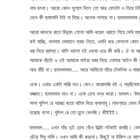
নাম বলবা। আরো কোন সুযোগ দিলে তো আর ফোনটা ও নিয়ে নিছি
দেখে কী ক্যালানি টাই না দিছে। অনেক লাগছে না। হুমমমমম
আরো কালকে রাতে বিদ্যুৎ গেলো আমি কয়েল ধরাতে গিয়ে দেখি ম
কই যাচ্ছি, বললাম দোকানে ম্যাচ নিতে, ওমনি ধরে ফেললো কোন
ধরা নিয়ে ব্যাস্ত। খালি ভালো হই দেখো ওরে কী করি। ঐ না আ
আমাকে বাঁচাই ও ওই আমাকে মাইরা মজা নিছে তোমার আইন কী 
আর বাঁচি না। হুমমমমমম…. আরে আমিতো তাঁরে টেকনিক এ মারমু 
ওকে। এবার একটা পাপ্পি দাও। কেন। বায়োলজি বই এ পড়ছিলাম, উকিল
বজ্জাত। হুমমমমম দাও না। ওকে চোখ বন্ধ করো। হুমমম। উমমম
সালা পুলিশ রে আচ্ছা মতো বাটাম দিয়ে ক্যালামু। লাবণ্যরে ফোন
হয়েছে বলো। পুলিশ রে তো তুলে ফেলছি। কীইইই।
হুমমমম…. এখন তাঁর দুই চোখ বেঁধে উল্টো লটকাই রাখছি। 
ছেঁড়ে দিমু নাকি। এখন আমি কী করবো। কিছুই না উকিল রে আগ