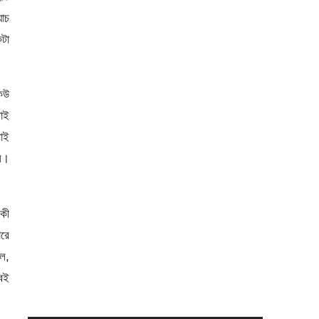
যাচ
টা
েউ
োই
লোই
ল।
 কী
রে
েল,
বেই