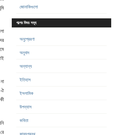
জোনাকিগুলো
মি
গল্পের বিষয় সমূহ
ললো
অনুপ্রেরণা
দের
যমে
অনুবাদ
াই
অন্যান্য
ইতিহাস
 না
 ঐ
ইসলামিক
 কী
উপন্যাস
কবিতা
নি
রে
কাব্যগ্রন্থ