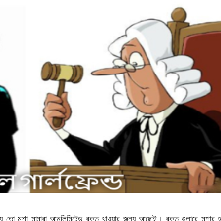
্যে তো মশা মামারা আনলিমিটেড রক্ত খাওয়ার জন্য আছেই। রক্ত গুলারে মশার হ