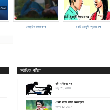
রোমান্টিক ভালোবাসা
একটি একমুখী প্রেমের গল্প
সর্বাধিক পঠিত
বউ অফিসের বস
জানু. 23, 2018
একটি সত্য ঘটনা অবলম্বনে
আগস্ট 12, 2017