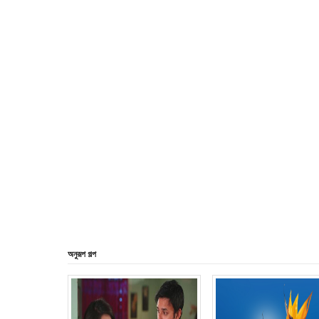
অনুরূপ গল্প