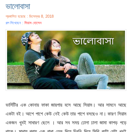
ভালোবাসা
প্রকাশিত হয়েছে : ডিসেম্বর 8, 2018
গল্প লিখেছেন :
সিয়াম হোসেন
ভার্সিটির এক কোনায় ফাকা জায়গায় বসে আছে সিয়াম। আর সামনে আছে
একটা বই। আশে পাশে কেউ নেই কেউ তার পাশে বসছেও না। কারণ সিয়াম
একজন খুবই সাধারণ ছেলে । আর সব সময় ঢোলা ঢালা জামা কাপড় পড়ে
থাকে। মাথায় প্রায় এক গাধা তেল দিয়ে চিরনি দিয়ে সিথি কাটা যেটা খুবই