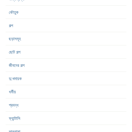
কৌতুক
গল্প
ছড়াসমূহ
ছোট গল্প
জীবনের গল্প
দু:খদায়ক
ধর্মীয়
প্রবন্ধ
ফ্যান্টাসি
ভালবাসা