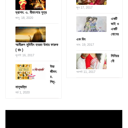
জুন 17, 2017
ড্রাগন: ৩. মীমাংসার সুত্র
জানু. 18, 2020
একটি
ভাই ও
একটি
বোনের
এক দিন
আমীরুল মুমিনীন হযরত উমার ফারুক
নভে. 19, 2017
( রাঃ )
জুলাই 16, 2017
সিনিয়র
বৌ
উচ্চ
জীবন:
আগস্ট 11, 2017
৪.
পিতৃ-
মাতৃভক্তি
মার্চ 1, 2020