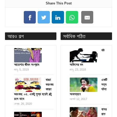
Share This Post
আরও গল্প
সর্বাধিক পঠিত
বউ
আয়েশার জীবন সংগ্রাম
অফিসের বস
জানু. 5, 2019
জানু. 23, 2018
বাচ্চা
একটি
ভয়ংকর
সত্য
কাচ্চা
ঘটনা
ভয়ংকর: ০৫. একটু সুস্থ হয়েই বল্টু
অবলম্বনে
চলে যাবে
আগস্ট 12, 2017
ফেব্রু. 26, 2020
বাসর
রাত