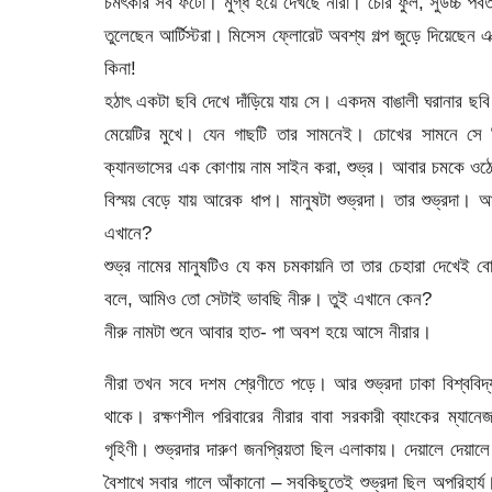
চমৎকার সব ফটো। মুগ্ধ হয়ে দেখছে নীরা। চেরি ফুল, সুউচ্চ পর্বত
তুলেছেন আর্টিস্টরা। মিসেস ফ্লোরেট অবশ্য গল্প জুড়ে দিয়েছেন
কিনা!
হঠাৎ একটা ছবি দেখে দাঁড়িয়ে যায় সে। একদম বাঙালী ঘরানার ছব
মেয়েটির মুখে। যেন গাছটি তার সামনেই। চোখের সামনে সে কি
ক্যানভাসের এক কোণায় নাম সাইন করা, শুভ্র। আবার চমকে ওঠে ন
বিস্ময় বেড়ে যায় আরেক ধাপ। মানুষটা শুভ্রদা। তার শুভ্রদা। আ
এখানে?
শুভ্র নামের মানুষটিও যে কম চমকায়নি তা তার চেহারা দেখেই বো
বলে, আমিও তো সেটাই ভাবছি নীরু। তুই এখানে কেন?
নীরু নামটা শুনে আবার হাত- পা অবশ হয়ে আসে নীরার।
নীরা তখন সবে দশম শ্রেণীতে পড়ে। আর শুভ্রদা ঢাকা বিশ্ববিদ
থাকে। রক্ষণশীল পরিবারের নীরার বাবা সরকারী ব্যাংকের ম্
গৃহিণী। শুভ্রদার দারুণ জনপ্রিয়তা ছিল এলাকায়। দেয়ালে দেয়ালে ব
বৈশাখে সবার গালে আঁকানো – সবকিছুতেই শুভ্রদা ছিল অপরিহার্য