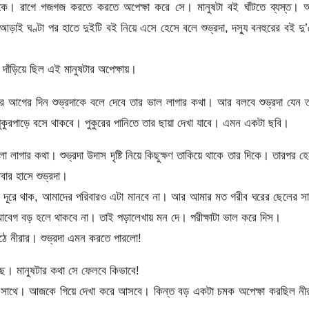
 ডাকে। রাগে গজগজ করতে করতে অপেক্ষা করে সে। মানুষটা বই ঘাঁটতে ব্যস্ত।
াই ঘণ্টা পর হাতে দুইটি বই নিয়ে এসে হেসে বলে শুভ্রদা, দস্যু বনহুরের বই দু
াঁড়িয়ে ছিল এই মানুষটার অপেক্ষায়।
ষার আগের দিন শুভ্রদাকে বলে দেবে তার ভাল লাগার কথা। আর বলবে শুভ্রদা যেন 
ুকুরপাড়ে বসে থাকবে। পুকুরের পানিতে তার ছায়া দেখা যাবে। এমন একটা ছবি।
ো লাগার কথা। শুভ্রদা উদাস দৃষ্টি নিয়ে কিছুক্ষণ তাকিয়ে থাকে তার দিকে। তারপর হ
ার হাসে শুভ্রদা।
তো দূরে থাক, আমাদের পরিবারও এটা মানবে না। আর আমার মত গরীব ঘরের ছেলের স
গ বড় হলে থাকবে না। তাই পড়ালেখায় মন দে। পরীক্ষাটা ভাল করে দিস।
ওঠে নীরার। শুভ্রদা এমন করতে পারলো!
লেছে। মানুষটার কথা সে ফেলবে কিভাবে!
রদার সাথে। আজকে গিয়ে দেখা করে আসবে। কিন্ত বড় একটা চমক অপেক্ষা করছিল নী