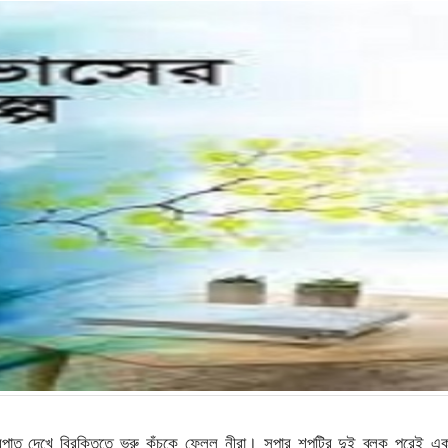
ুষারপাত দেখে বিরক্তিতে ভ্রু কুঁচকে ফেলল নীরা। সুপার শপটির দুই ব্লক পরেই এ