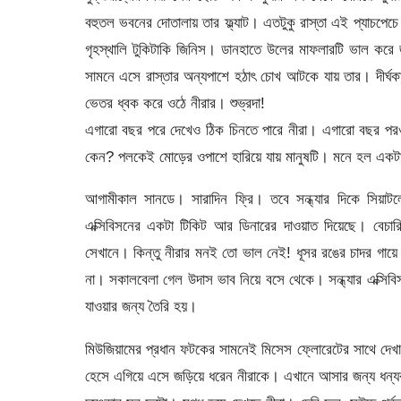
বহুতল ভবনের দোতালায় তার ফ্ল্যাট। এতটুকু রাস্তা এই প্যাচপে
গৃহস্থালি টুকিটাকি জিনিস। ডানহাতে উলের মাফলারটি ভাল করে 
সামনে এসে রাস্তার অন্যপাশে হঠাৎ চোখ আটকে যায় তার। দীর্ঘকায় 
ভেতর ধ্বক করে ওঠে নীরার। শুভ্রদা!
এগারো বছর পরে দেখেও ঠিক চিনতে পারে নীরা। এগারো বছর পরও
কেন? পলকেই মোড়ের ওপাশে হারিয়ে যায় মানুষটি। মনে হল একটা 
আগামীকাল সানডে। সারাদিন ফ্রি। তবে সন্ধ্যার দিকে সিয়া
এক্সিবিসনের একটা টিকিট আর ডিনারের দাওয়াত দিয়েছে। বেচার
সেখানে। কিন্তু নীরার মনই তো ভাল নেই! ধূসর রঙের চাদর গায়ে 
না। সকালবেলা গেল উদাস ভাব নিয়ে বসে থেকে। সন্ধ্যার এক্সি
যাওয়ার জন্য তৈরি হয়।
মিউজিয়ামের প্রধান ফটকের সামনেই মিসেস ফ্লোরেটের সাথে দেখা 
হেসে এগিয়ে এসে জড়িয়ে ধরেন নীরাকে। এখানে আসার জন্য ধন্য