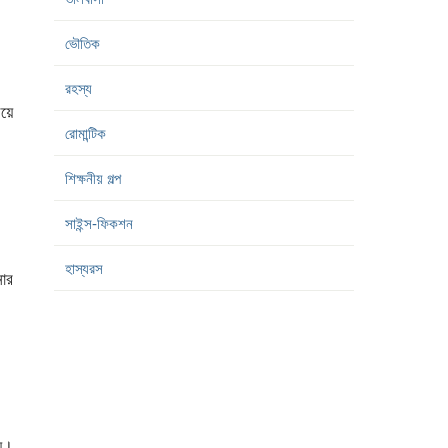
ভৌতিক
রহস্য
লয়ে
রোমান্টিক
শিক্ষনীয় গল্প
সাইন্স-ফিকশন
হাস্যরস
নার
ায়।