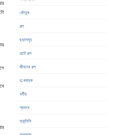
 আর
’টো
কৌতুক
গল্প
ছড়াসমূহ
তার
ছোট গল্প
জীবনের গল্প
েসে
দু:খদায়ক
াথে
ধর্মীয়
প্রবন্ধ
ফ্যান্টাসি
রার
ভালবাসা