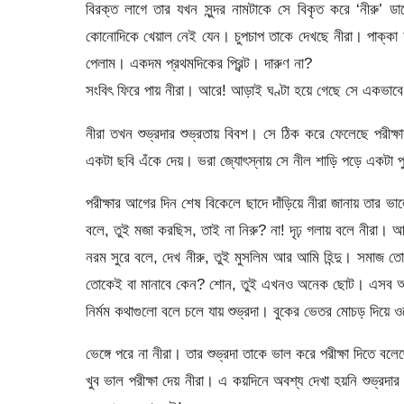
বিরক্ত লাগে তার যখন সুন্দর নামটাকে সে বিকৃত করে ‘নীরু’
কোনোদিকে খেয়াল নেই যেন। চুপচাপ তাকে দেখছে নীরা। পাক্কা আড়
পেলাম। একদম প্রথমদিকের প্রিন্ট। দারুণ না?
সংবিৎ ফিরে পায় নীরা। আরে! আড়াই ঘণ্টা হয়ে গেছে সে একভাবে দ
নীরা তখন শুভ্রদার শুভ্রতায় বিবশ। সে ঠিক করে ফেলেছে পরীক্
একটা ছবি এঁকে দেয়। ভরা জ্যোৎস্নায় সে নীল শাড়ি পড়ে একটা প
পরীক্ষার আগের দিন শেষ বিকেলে ছাদে দাঁড়িয়ে নীরা জানায় তার ভাল
বলে, তুই মজা করছিস, তাই না নিরু? না! দৃঢ় গলায় বলে নীরা। আব
নরম সুরে বলে, দেখ নীরু, তুই মুসলিম আর আমি হিন্দু। সমাজ 
তোকেই বা মানাবে কেন? শোন, তুই এখনও অনেক ছোট। এসব আবে
নির্মম কথাগুলো বলে চলে যায় শুভ্রদা। বুকের ভেতর মোচড় দিয়ে 
ভেঙ্গে পরে না নীরা। তার শুভ্রদা তাকে ভাল করে পরীক্ষা দিতে ব
খুব ভাল পরীক্ষা দেয় নীরা। এ কয়দিনে অবশ্য দেখা হয়নি শুভ্