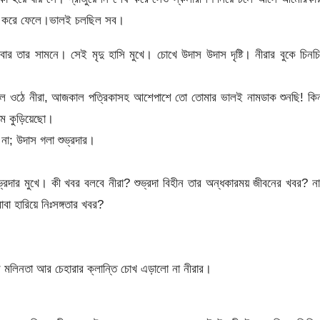
গাড় করে ফেলে।ভালই চলছিল সব।
তার সামনে। সেই মৃদু হাসি মুখে। চোখে উদাস উদাস দৃষ্টি। নীরার বুকে চিনচ
, বলে ওঠে নীরা, আজকাল পত্রিকাসহ আশেপাশে তো তোমার ভালই নামডাক শুনছি! কিন
নাম কুড়িয়েছো।
ম না; উদাস গলা শুভ্রদার।
দার মুখে। কী খবর বলবে নীরা? শুভ্রদা বিহীন তার অন্ধকারময় জীবনের খবর? ন
াবা হারিয়ে নিঃসঙ্গতার খবর?
 মলিনতা আর চেহারার ক্লান্তি চোখ এড়ালো না নীরার।