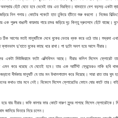
চে অবস্থায় হেঁটে যেতে হবে ভেবেই তার এত বিরক্তি। বামহাতে বেশ বড়সড় একটা ব্য
জড়িয়ে নিল গলায়। কোটের পকেটে হাত ঢুকিয়ে হাঁটতে শুরু করলো । নিজের বিল্ডিং
এক পুরুষ বাঙালী কায়দায় গায়ে চাদর জড়িয়ে দৃঢ় কিন্তু দ্রুতপদে হেঁটে যাচ্ছে। বু
 ঠিক আগের মতই মানুষটিকে দেখে বুকের ভেতর ধ্বক করে ওঠে তার। শুভ্রদা এখ
ক্যানভাস দু’হাতে বুকের কাছে ধরে রাখা। পা দুটো অবশ হয়ে আসে নীরার।
টলের একটা মিউজিয়ামে ফটো এক্সিবিসন আছে। নীরার কলিগ মিসেস ফ্লোরেট তা
ি এমন করে ধরেছে যে যেতেই হবে। তার এক আর্টিস্ট ফ্রেন্ডেরও নাকি ছবি থা
জড়ানো দীর্ঘকায় মানুষটি যে তার মন উথালপাতাল করে দিয়েছে। সারা রাত তার ঘুম 
বিসনের কথাও তার মনে নেই। বিকেলে মিসেস ফ্লোরেটের ফোনে ঘোর কাটে তার। বা
হয়ে যায় নীরার। কফি কালার ফার কোটে দারুণ সুন্দর লাগছে মিসেস ফ্লোরেটকে। মিষ
বাদ জানিয়ে ভিতরে নিয়ে চলেন।