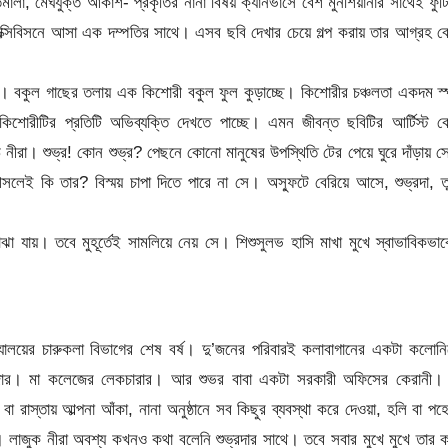
মালা, মেঘযুক্ত আকাশ- প্রকৃতির নানা বিষয় ক্যানভাসে বেশ মুনশিয়ানার সাথেই ফুট
 এক্সিবিসনে আসা এক দম্পতির সাথে। এসব ছবি দেখার চেয়ে গল্প করায় তার আগ্রহ ব
ি। বকুল গাছের তলায় এক কিশোরী বকুল ফুল কুড়াচ্ছে। কিশোরীর চঞ্চলতা একদম স্প
শোরীটির প্রতিটি অভিব্যক্তি দেখতে পাচ্ছে। এমন জীবন্ত ছবিটির আর্টিস্ট ক
ীরা। শুভ্র! কোন শুভ্র? পেছনে কোনো মানুষের উপস্থিতি টের পেয়ে ঘুরে দাঁড়ায় 
সলেই কি তার? বিস্ময় চাপা দিতে পারে না সে। অস্ফুটে বেরিয়ে আসে, শুভ্রদা, ত
ঝা যায়। তবে মুহূর্তেই সামলিয়ে নেয় সে। শিশুসুলভ হাসি মাখা মুখে স্বাভাবিকভা
্যালয়ের চারুকলা বিভাগের শেষ বর্ষ। দু’জনের পরিবারই কলাবাগানের একটা কলোন
যানেজার। মা কলেজের লেকচারার। আর শুভর বাবা একটা সরকারী অফিসের কেরানী। 
া রাস্তায় আল্পনা আঁকা, নানা অনুষ্ঠানে সব কিছুর ব্যবস্থা করে দেওয়া, হলি বা পহ
। লাজুক নীরা অবশ্য কখনও কথা বলেনি শুভ্রদার সাথে। তবে সবার মুখে মুখে তার 