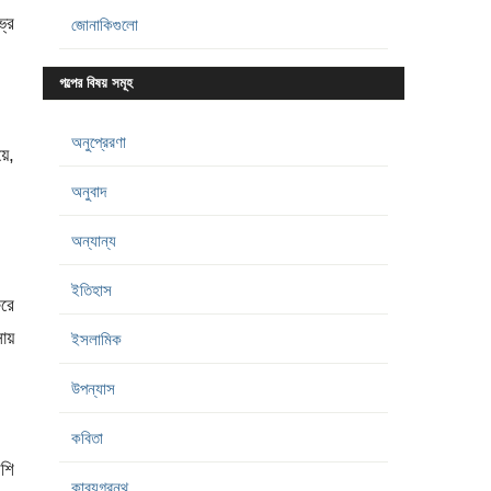
ভ্র
জোনাকিগুলো
গল্পের বিষয় সমূহ
অনুপ্রেরণা
য়ে,
অনুবাদ
অন্যান্য
ইতিহাস
িরে
সায়
ইসলামিক
উপন্যাস
কবিতা
েশি
কাব্যগ্রন্থ