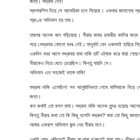
জন্য। শুভ্রদা নেই!
স্কলারশিপ নিয়ে সে আমেরিকা চলে গিয়েছে। একবার জানানোর প্
প্রচণ্ড অভিমান হয় তার।
তারপর অনেক জল গড়িয়েছে। নীরার বাবার চাকরীর বদলির জন্য ওরা
পড়ে।শুভ্রদার কোনো খবর নেই। মানুষটা যেন একদমই হারিয়ে গিয়েছ
একদিন খবর আসে শুভ্রদার বাবা নাকি হার্ট এট্যাক করে মারা গেছ
নীরাকেও নিয়ে যেতে চেয়েছিল। কিন্তু যায়নি সে।
অভিমান এত সহজেই ভাঙ্গে নাকি!
শুভ্রদা নাকি এসেছিল! সব আনুষ্ঠানিকতা শেষে মাসিমাকে নিয়
জন্য।
কত কথাই তো বলল বাবা। শুভ্রদা নাকি অনেক সুন্দর হয়েছে আ
কিন্তু নীরার কথা তো কি কিছু বলেনি শুভ্রদা? বাবা তো কিছু জানা
আবার একরাশ অভিমান জন্ম নেয় নীরার মনে।
একটা রোড এক্সিডেন্টে নীরার মা-বাবা দু’জনেই মারা যায়। ভী