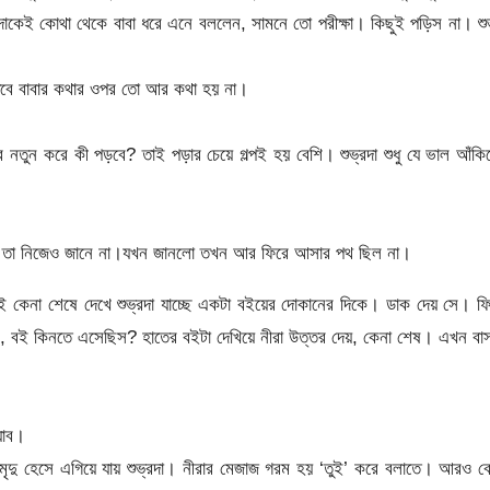
াকেই কোথা থেকে বাবা ধরে এনে বললেন, সামনে তো পরীক্ষা। কিছুই পড়িস না। শু
তবে বাবার কথার ওপর তো আর কথা হয় না।
 নতুন করে কী পড়বে? তাই পড়ার চেয়ে গল্পই হয় বেশি। শুভ্রদা শুধু যে ভাল আঁকি
ফেলেছে তা নিজেও জানে না।যখন জানলো তখন আর ফিরে আসার পথ ছিল না।
বই কেনা শেষে দেখে শুভ্রদা যাচ্ছে একটা বইয়ের দোকানের দিকে। ডাক দেয় সে। ফ
করে, বই কিনতে এসেছিস? হাতের বইটা দেখিয়ে নীরা উত্তর দেয়, কেনা শেষ। এখন বা
যাব।
ৃদু হেসে এগিয়ে যায় শুভ্রদা। নীরার মেজাজ গরম হয় ‘তুই’ করে বলাতে। আরও ব