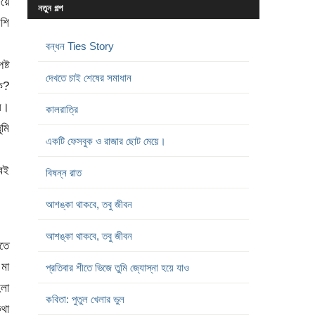
িয়ে
নতুন গল্প
েশি
বন্ধন Ties Story
ষ্ট
দেখতে চাই শেষের সমাধান
ে?
সে।
কালরাত্রি
ুমি
একটি ফেসবুক ও রাজার ছোট মেয়ে।
বেই
বিষন্ন রাত
আশঙ্কা থাকবে, তবু জীবন
আশঙ্কা থাকবে, তবু জীবন
িতে
মা
প্রতিবার শীতে ভিজে তুমি জ্যোস্না হয়ে যাও
েলা
কবিতা: পুতুল খেলার ভুল
কথা