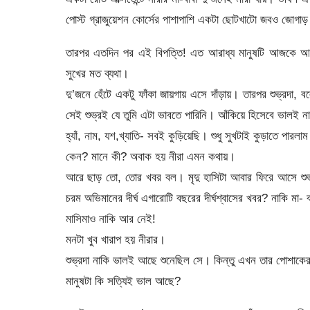
পোস্ট গ্রাজুয়েশন কোর্সের পাশাপাশি একটা ছোটখাটো জবও জো
তারপর এতদিন পর এই বিপত্তি! এত আরাধ্য মানুষটি আজকে আবার 
সুখের মত ব্যথা।
দু’জনে হেঁটে একটু ফাঁকা জায়গায় এসে দাঁড়ায়। তারপর শুভ্রদা
সেই শুভ্রই যে তুমি এটা ভাবতে পারিনি। আঁকিয়ে হিসেবে ভালই 
হ্যাঁ, নাম, যশ,খ্যাতি- সবই কুড়িয়েছি। শুধু সুখটাই কুড়াতে পারলা
কেন? মানে কী? অবাক হয় নীরা এমন কথায়।
আরে ছাড় তো, তোর খবর বল। মৃদু হাসিটা আবার ফিরে আসে শুভ্র
চরম অভিমানের দীর্ঘ এগারোটি বছরের দীর্ঘশ্বাসের খবর? নাকি মা- ব
মাসিমাও নাকি আর নেই!
মনটা খুব খারাপ হয় নীরার।
শুভ্রদা নাকি ভালই আছে শুনেছিল সে। কিন্তু এখন তার পোশাকের
মানুষটা কি সত্যিই ভাল আছে?