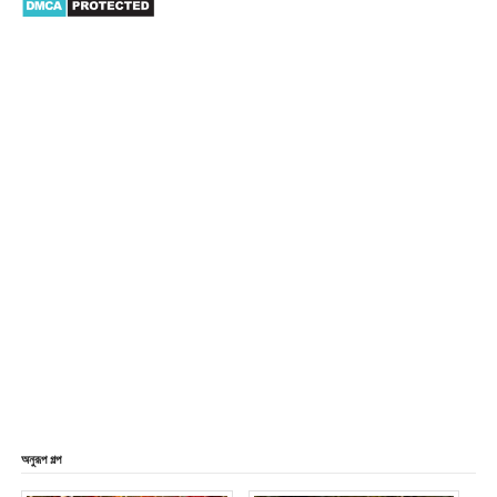
অনুরূপ গল্প