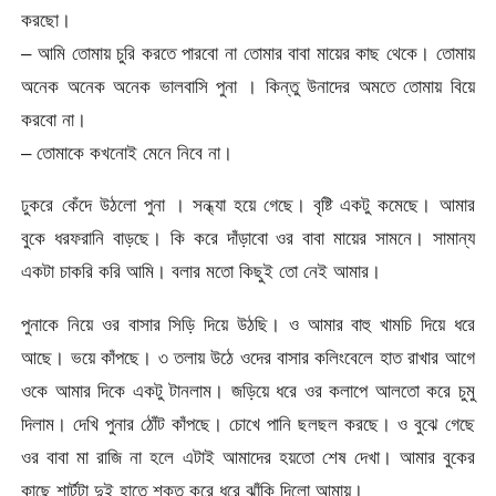
করছো।
– আমি তোমায় চুরি করতে পারবো না তোমার বাবা মায়ের কাছ থেকে। তোমায়
অনেক অনেক অনেক ভালবাসি পুনা । কিন্তু উনাদের অমতে তোমায় বিয়ে
করবো না।
– তোমাকে কখনোই মেনে নিবে না।
ঢুকরে কেঁদে উঠলো পুনা । সন্ধ্যা হয়ে গেছে। বৃষ্টি একটু কমেছে। আমার
বুকে ধরফরানি বাড়ছে। কি করে দাঁড়াবো ওর বাবা মায়ের সামনে। সামান্য
একটা চাকরি করি আমি। বলার মতো কিছুই তো নেই আমার।
পুনাকে নিয়ে ওর বাসার সিড়ি দিয়ে উঠছি। ও আমার বাহু খামচি দিয়ে ধরে
আছে। ভয়ে কাঁপছে। ৩ তলায় উঠে ওদের বাসার কলিংবেলে হাত রাখার আগে
ওকে আমার দিকে একটু টানলাম। জড়িয়ে ধরে ওর কলাপে আলতো করে চুমু
দিলাম। দেখি পুনার ঠোঁট কাঁপছে। চোখে পানি ছলছল করছে। ও বুঝে গেছে
ওর বাবা মা রাজি না হলে এটাই আমাদের হয়তো শেষ দেখা। আমার বুকের
কাছে শার্টটা দুই হাতে শক্ত করে ধরে ঝাঁকি দিলো আমায়।