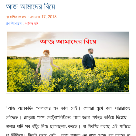
আজ আমাদের বিয়ে
প্রকাশিত হয়েছে : নভেম্বর 17, 2018
গল্প লিখেছেন :
শাকিল রনি
“আজ অনেকদিন আকাশের মন ভাল নেই। গোমরা মুখে কাল সারারাতও
কেঁদেছে। রাস্তায় পাশে মেট্রোপলিটনের নালা গুলো পর্যন্ত ভরিয়ে দিয়েছে।
নালার পানি সব হাঁটুর নিচে ছলাৎছলাৎ করছে। গা গিরগির করছে এই পানিতে
পা ভিঁজিয়ে। কিছুই করার নেই। আজ পুনাকে ওর বাসা থেকে বের করতে না