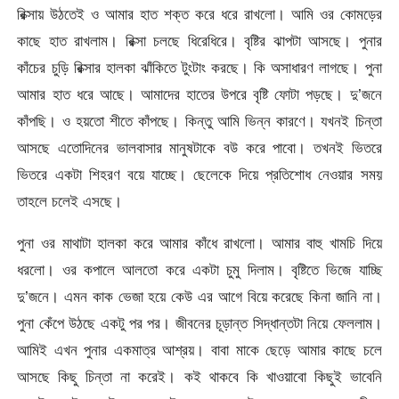
রিক্সায় উঠতেই ও আমার হাত শক্ত করে ধরে রাখলো। আমি ওর কোমড়ের
কাছে হাত রাখলাম। রিক্সা চলছে ধিরেধিরে। বৃষ্টির ঝাপটা আসছে। পুনার
কাঁচের চুড়ি রিক্সার হালকা ঝাঁকিতে টুংটাং করছে। কি অসাধারণ লাগছে। পুনা
আমার হাত ধরে আছে। আমাদের হাতের উপরে বৃষ্টি ফোটা পড়ছে। দু’জনে
কাঁপছি। ও হয়তো শীতে কাঁপছে। কিন্তু আমি ভিন্ন কারণে। যখনই চিন্তা
আসছে এতোদিনের ভালবাসার মানুষটাকে বউ করে পাবো। তখনই ভিতরে
ভিতরে একটা শিহরণ বয়ে যাচ্ছে। ছেলেকে দিয়ে প্রতিশোধ নেওয়ার সময়
তাহলে চলেই এসছে।
পুনা ওর মাথাটা হালকা করে আমার কাঁধে রাখলো। আমার বাহু খামচি দিয়ে
ধরলো। ওর কপালে আলতো করে একটা চুমু দিলাম। বৃষ্টিতে ভিজে যাচ্ছি
দু’জনে। এমন কাক ভেজা হয়ে কেউ এর আগে বিয়ে করেছে কিনা জানি না।
পুনা কেঁপে উঠছে একটু পর পর। জীবনের চূড়ান্ত সিদ্ধান্তটা নিয়ে ফেললাম।
আমিই এখন পুনার একমাত্র আশ্রয়। বাবা মাকে ছেড়ে আমার কাছে চলে
আসছে কিছু চিন্তা না করেই। কই থাকবে কি খাওয়াবো কিছুই ভাবেনি