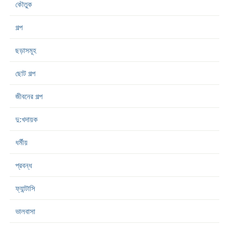
কৌতুক
গল্প
ছড়াসমূহ
ছোট গল্প
জীবনের গল্প
দু:খদায়ক
ধর্মীয়
প্রবন্ধ
ফ্যান্টাসি
ভালবাসা