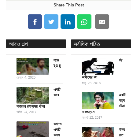
Share This Post
আরও গল্প
সর্বাধিক পঠিত
লাভ
বউ
ইউ টু
অফিসের বস
ফেব্রু. 4, 2020
জানু. 23, 2018
এক‌টি
কবর
একটি
সত্য
ঘটনা
স্থানের রহস্যময় ঘটনা
অবলম্বনে
অক্টো. 24, 2017
আগস্ট 12, 2017
কখনও
একটি
বাসর
কলম
রাত