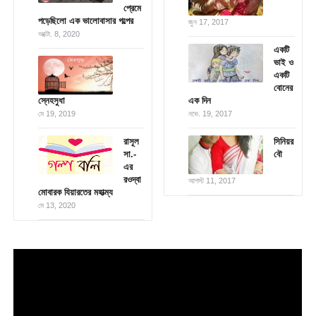
প্রেমে
পড়েছিলো এক ভালোবাসার গল্পের
জুন 17, 2017
অক্টো. 8, 2020
একটি
ভাই ও
একটি
বোনের
স্নেহসুধা
এক দিন
মে 19, 2019
নভে. 19, 2017
রাসূল
সিনিয়র
সা.-
বৌ
এর
রওদ্বা
আগস্ট 11, 2017
মোবারক যিয়ারতের মহাত্ম্য
মে 13, 2020