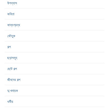
উপন্যাস
কবিতা
কাব্যগ্রন্থ
কৌতুক
গল্প
ছড়াসমূহ
ছোট গল্প
জীবনের গল্প
দু:খদায়ক
ধর্মীয়