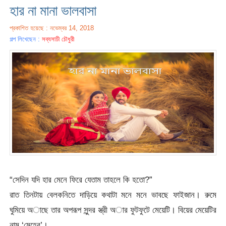
হার না মানা ভালবাসা
প্রকাশিত হয়েছে : নভেম্বর 14, 2018
গল্প লিখেছেন :
সব্যসাচী চৌধুরী
“সেদিন যদি হার মেনে ফিরে যেতাম তাহলে কি হতো?”
রাত তিনটায় বেলকনিতে দাড়িয়ে কথাটা মনে মনে ভাবছে ফাইজান। রুমে
ঘুমিয়ে অাছে তার অপরূপ সুন্দর স্ত্রী অার ফুটফুটে মেয়েটি। বিয়ের মেয়েটির
নাম ‘মেহের’।