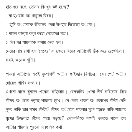
হাত ধরে বলে, তোমার কি খুব কষ্ট হচ্ছে?
: মা হওয়াটা অানন্দের বিষয়।
– তুমি অামাকে জীবনের সেরা উপহার দিয়েছো অাজ।
: পাগল কান্না বন্ধ করো মেয়েদের মত।
৫ দিন পর শায়লাকে বাসায় নেয়া হল।
মেয়ের নাম রাখা হল ‘মেহের’ যা দুজনে বিয়ের অাগেই ঠিক করে রেখেছিল।
সবাই অনেক খুশি।
শায়লা অাগের মতই ঘুমপাগলী অার ফাইজান নিশাচর। যেন পেচাঁ অার
দোয়েল পাখির সংসার।
এখনো রাতে ঘুমাতে পারেনা ফাইজান। বেলকনির খোলা দীর্ঘ করিডোর দিয়ে
চাঁদের অালো পড়ছে শায়লার মুখে। সে ভেবে পায়না অাকাশের চাঁদটা বেশি
সুন্দর নাকি তার ঘরের চাঁদটা? চাঁদের অালো শায়লার মুখে পড়ছে নাকি শায়লার
মুখের উজ্জলতা চাঁদের গায়ে পড়ছে? বেলকনিতে বসেই ভাবতে থাকে তার
অার শায়লার পুরনো দিনগুলির কথা।