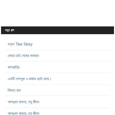
নতুন গল্প
বন্ধন Ties Story
দেখতে চাই শেষের সমাধান
কালরাত্রি
একটি ফেসবুক ও রাজার ছোট মেয়ে।
বিষন্ন রাত
আশঙ্কা থাকবে, তবু জীবন
আশঙ্কা থাকবে, তবু জীবন