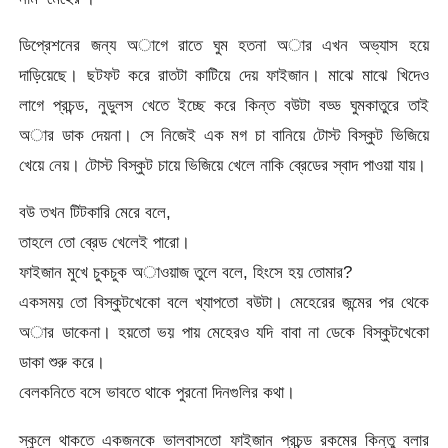
ডিপ্রেশনের জন্য অাগে রাতে ঘুম হতনা অার এখন অভ্যাস হয়ে
দাড়িয়েছে। ছটফট করে রাতটা কাটিয়ে দেয় ফাইজান। মাঝে মাঝে খিদেও
লাগে প্রচন্ড, নুডুলস খেতে ইচ্ছে করে কিন্ত বউটা বড্ড ঘুমকাতুরে তাই
অার ডাক দেয়না। ‌সে নিজেই এক মগ চা বানিয়ে ‌টোস্ট বিস্কুট ভিজিয়ে
খেয়ে নেয়। টোস্ট বিস্কুট চায়ে ভিজিয়ে খেলে নাকি ব্রেডের স্বাদ পাওয়া যায়।
বউ তখন টিটকারি মেরে বলে,
তাহলে তো ব্রেড খেলেই পারো।
ফাইজান মুখে চুকচুক অাওয়াজ তুলে বলে, হিংসে হয় তোমার?
একসময় তো বিস্কুটখেকো বলে খ্যাপতো বউটা। মেহেরের জন্মের পর থেকে
অার ডাকেনা। হয়তো ভয় পায় মেহেরও যদি বাবা না ডেকে বিস্কুটখেকো
ডাকা শুরু করে।
বেলকনিতে বসে ভাবতে থাকে পুরনো দিনগুলির কথা।
স্কুলে থাকতে একজনকে ভালবাসতো ফাইজান প্রচন্ড রকমের কিন্তু বলার