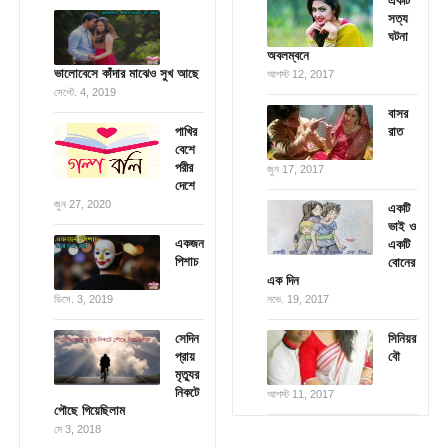
একটি
সত্য
ঘটনা
অবলম্বনে
ভালোবেসে কাঁদার মাঝেও সুখ আছে
আগস্ট 12, 2017
সেপ্টে. 4, 2019
বাসর
পাখির
রাত
বেশে
পরীর
জুন 17, 2017
দেশে
জুন 27, 2020
একটি
ভাই ও
একজন
একটি
পিশাচ
বোনের
এক দিন
ডিসে. 3, 2019
নভে. 19, 2017
সেদিন
সিনিয়র
প্রায়
বৌ
মৃত্যুর
নিকটে
আগস্ট 11, 2017
পৌছে গিয়েছিলাম
মে 3, 2018