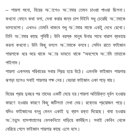
– শায়লা শুনো, বিয়ের অাগেও অামার তেমন চাওয়া পাওয়া ছিলনা।
কখনো ফোনে কথা বলা, দেখা করার জন্য চাপ দিইনি শুধু চেয়েছি অামাকে
ভালবেসো। এখনও তেমনি থাকবে শুধু অামার মাকে একটু দেখে রেখো।
তিনি অামার কাছে পৃথিবী। উনি বয়স্ক মানুষ উনার সাথে খারাপ ব্যবহার
করনা কখনো। উনি কিছু বললে অামাকে বলবে। সেদিন রাতে ফাইজান
শায়লাকে ধরে শুয়ে থাকে অার ভাবতে থাকে “অবশেষে অামি তাহাকে
পাইলাম।
শায়লা একসময় পরিবারের সবার প্রিয় হয়ে উঠে। এমনকি ফাইজান শায়লার
ঝগড়া হলেও সবাই শায়লার পক্ষ নেয়। বেচারা ফাইজান একা পড়ে যায়।
বিয়ের প্রায় দুবছর পর তাদের একটি মেয়ে হয়।শায়লা অতিরিক্ত দূর্বল হওয়ার
কারণে হওয়ার কারণে কিছু জটিলতা দেখা দেয়। রক্তের প্রয়োজন পড়ে।
যদিও ফাইজানের বন্ধু ‌মেনন একাই দু ব্যাগ রক্ত দিয়েছে। বাবা হওয়ার
অানন্দে হাসপাতালের বেলকনিতে দাড়িয়ে কাদঁছিল। সবাই কেবিন থেকে
বেরিয়ে গেলে ফাইজান শায়লার কাছে এসে বসে।