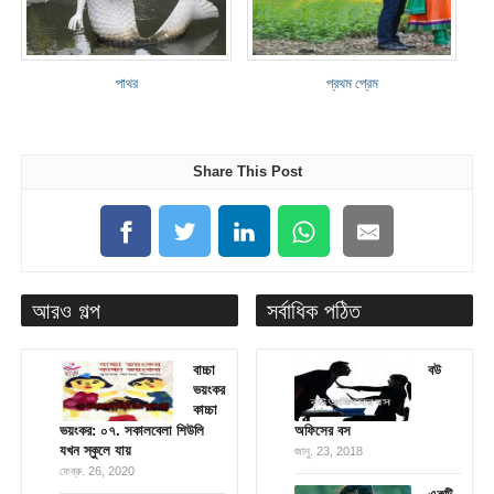
পাথর
প্রথম প্রেম
Share This Post
আরও গল্প
সর্বাধিক পঠিত
বাচ্চা
বউ
ভয়ংকর
কাচ্চা
ভয়ংকর: ০৭. সকালবেলা শিউলি
অফিসের বস
যখন স্কুলে যায়
জানু. 23, 2018
ফেব্রু. 26, 2020