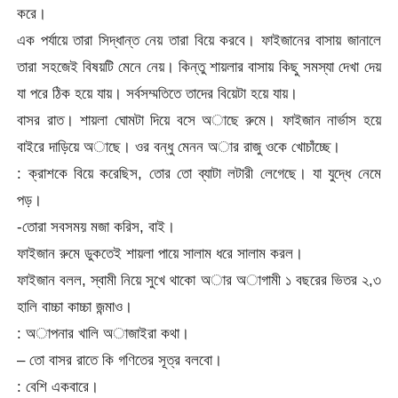
করে।
এক পর্যায়ে তারা সিদ্ধান্ত নেয় তারা বিয়ে করবে। ফাইজানের বাসায় জানালে
তারা সহজেই বিষয়টি মেনে নেয়। কিন্তু শায়লার বাসায় কিছু সমস্যা দেখা দেয়
যা পরে ঠিক হয়ে যায়। সর্বসম্মতিতে তাদের বিয়েটা হয়ে যায়।
বাসর রাত। শায়লা ঘোমটা দিয়ে বসে অাছে রুমে। ফাইজান নার্ভাস হয়ে
বাইরে দাড়িয়ে অাছে। ওর বন্ধু মেনন অার রাজু ওকে খোচাঁচ্ছে।
: ক্রাশকে বিয়ে করেছিস, তোর তো ব্যাটা লটারী লেগেছে। যা যুদ্ধে নেমে
পড়।
-তোরা সবসময় মজা করিস, বাই।
ফাইজান রুমে ডুকতেই শায়লা পায়ে সালাম ধরে সালাম করল।
ফাইজান বলল, স্বামী নিয়ে সুখে থাকো অার অাগামী ১ বছরের ভিতর ২,৩
হালি বাচ্চা কাচ্চা জন্মাও।
: অাপনার খালি অাজাইরা কথা।
– তো বাসর রাতে কি গণিতের সূত্র বলবো।
: বেশি একবারে।