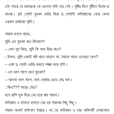
এই শহরে যে তাদেরকে কে চেনেনা তাই ভয় নেই। বৃষ্টির দিনে বৃষ্টিতে ভিজে চা
খাওয়া। দুই প্লেট ফুচকা ওর্ডার দিয়ে দু প্লেটই ফাইজানের খেয়ে ফেলা
এরকম হাজারো স্মৃতি।
শায়লা বলতে থাকে,
তুমি এত ফুচকা খাও কিভাবে?
– কেন মুখ দিয়ে, তুমি কি নাক দিয়ে খাও?
: উফফ, তুমি একাই যদি খাবে তাহলে অামাকে সাথে এনেছো কেন?
– একা দু প্লেট ওর্ডার করতে লজ্জা করে তাই।
: এত ভাল লাগে কেন ফুচকা?
– অনেক ভাল লাগে, তবে তোমার চেয়ে ১% কম।
: কিহ??? মাত্র ১%?
বলে রাগি লুক দিয়ে বের হয়ে যায় শায়লা।
ফাইজান ও হাসতে হাসতে বের হয় শায়লার পিছু পিছু।
শায়লা অনার্স ফাইনাল ইয়ারে। অার ফাইজান ও তার অফিসটি দেখাশোনা