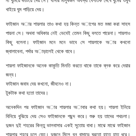
না ঘুমিয়ে কাটিয়ে দেয় সে। বাসার মানুষজন অবস্থা বেগতিক দেখে ঘুমের ওষুধ
খাইয়ে ঘুম পাড়িয়ে দেয়।
ফাইজান অার শায়লার তাও কথা হয় কিন্ত অাগের মত মজা করা সাহস
পায়না সে। অথবা অধিকার নেই ভেবেই তেমন কিছু বলতে পারেনা। শায়লাও
কিছু বলেনা। ফাইজান মনে মনে ভাবে সে শায়লাকে অার কখনো
জ্বালাবেনা, পর্দার অাড়ালেই থেকে যাবে।
শায়লা ফাইজানকে অনেক কাকুতি মিনতি করতে থাকে তাকে ব্লক করে দেয়ার
জন্য।
ফাইজান জবাব দেয় কখনো, জীবনেও না।
টুকটাক কথা হতো তাদের।
অনেকদিন পর ফাইজান অার শায়লার অাবার কথা হয়। শায়লা ইনিয়ে
বিনিয়ে বুঝিয়ে দেয় সেও ফাইজানকে পছন্দ করে। শুরু হয় তাদের পথচলা।
দুজন দুই শহরের কিন্তু ভালবাসার একই সুতোয় বাধা। মাঝে মাঝে ফাইজান
শায়লার শহরে চলে যেত। দুজনে মিলে বন বাদাড়ে ঘুরতো হাতে হাত ধরে।