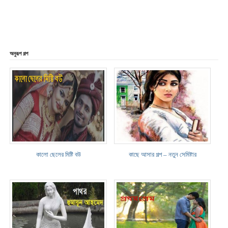
অনুরূপ গল্প
কালো ছেলের মিষ্টি বউ
কাছে আসার গল্প – নতুন সেমিষ্টার