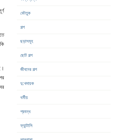
র্ণ
কৌতুক
গল্প
াতে
ছড়াসমূহ
 কি
ছোট গল্প
ছি।
জীবনের গল্প
পর
দু:খদায়ক
কবর
ধর্মীয়
প্রবন্ধ
ফ্যান্টাসি
ভালবাসা