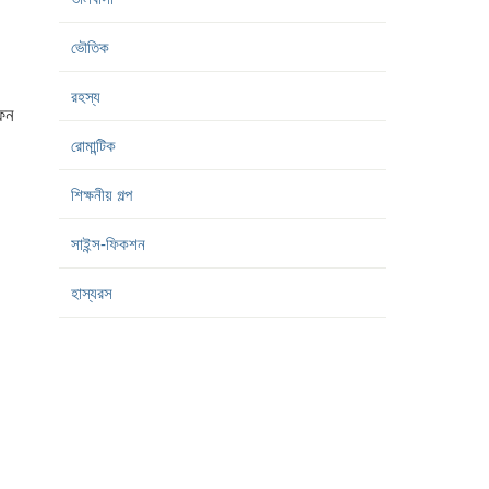
ভৌতিক
রহস্য
ফন
রোমান্টিক
শিক্ষনীয় গল্প
সাইন্স-ফিকশন
হাস্যরস