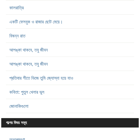
কালরাত্রি
একটি ফেসবুক ও রাজার ছোট মেয়ে।
বিষন্ন রাত
আশঙ্কা থাকবে, তবু জীবন
আশঙ্কা থাকবে, তবু জীবন
প্রতিবার শীতে ভিজে তুমি জ্যোস্না হয়ে যাও
কবিতা: পুতুল খেলার ভুল
জোনাকিগুলো
গল্পের বিষয় সমূহ
অনুপ্রেরণা