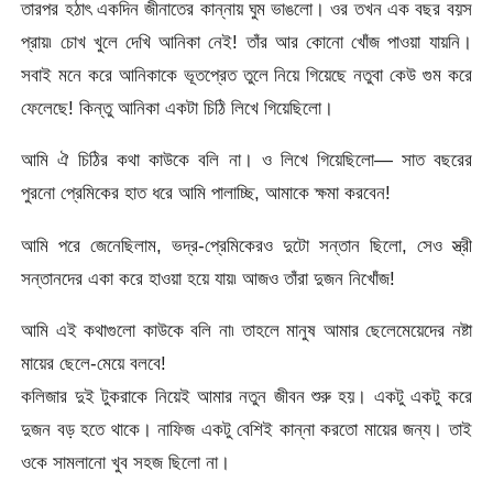
তারপর হঠাৎ একদিন জীনাতের কান্নায় ঘুম ভাঙলো। ওর তখন এক বছর বয়স
প্রায়৷ চোখ খুলে দেখি আনিকা নেই! তাঁর আর কোনো খোঁজ পাওয়া যায়নি।
সবাই মনে করে আনিকাকে ভূতপ্রেত তুলে নিয়ে গিয়েছে নতুবা কেউ গুম করে
ফেলেছে! কিন্তু আনিকা একটা চিঠি লিখে গিয়েছিলো।
আমি ঐ চিঠির কথা কাউকে বলি না। ও লিখে গিয়েছিলো— সাত বছরের
পুরনো প্রেমিকের হাত ধরে আমি পালাচ্ছি, আমাকে ক্ষমা করবেন!
আমি পরে জেনেছিলাম, ভদ্র-প্রেমিকেরও দুটো সন্তান ছিলো, সেও স্ত্রী
সন্তানদের একা করে হাওয়া হয়ে যায়৷ আজও তাঁরা দুজন নিখোঁজ!
আমি এই কথাগুলো কাউকে বলি না৷ তাহলে মানুষ আমার ছেলেমেয়েদের নষ্টা
মায়ের ছেলে-মেয়ে বলবে!
কলিজার দুই টুকরাকে নিয়েই আমার নতুন জীবন শুরু হয়। একটু একটু করে
দুজন বড় হতে থাকে। নাফিজ একটু বেশিই কান্না করতো মায়ের জন্য। তাই
ওকে সামলানো খুব সহজ ছিলো না।