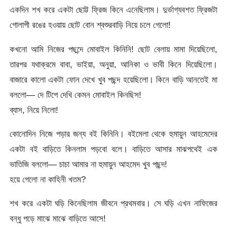
একদিন শখ করে একটা ছোট্ট ফ্রিজ কিনে এনেছিলাম। দুর্ভাগ্যবশত ফ্রিজটা
গোলাপী রঙের হওয়ায় ছোট বোন শ্বশুরবাড়ি নিয়ে চলে গেলো!
কখনো আমি নিজের পছন্দে মোবাইল কিনিনি! ছোট বেলায় মামা দিয়েছিলো,
তারপর যথাক্রমে বাবা, ভাইয়া, অনুয়া, আনিকা ও ভাবী কিনে দিয়েছিলো।
বাজারে কালো একটা ফোন দেখে খুব পছন্দ হয়েছিলো। কিনে বাড়ি আনতেই মা
বললো— দে টিপে দেখি কেমন মোবাইল কিনছিস!
ব্যাস, নিয়ে নিলো!
কোনোদিন নিজে পড়ার জন্য বই কিনিনি। বইমেলা থেকে হুমায়ুন আহমেদের
একটা বই বাড়িতে কিনলাম পড়বো বলে। বাড়িতে আসার মাঝপথেই এক
ভাতিজি বললো— চাচা আমার না হুমায়ুন আহমেদ খুব পছন্দ!
হয়ে গেলো না কাহিনী খতম?
শখ করে একটা ঘড়ি কিনেছিলাম জীবনে প্রথমবার। সে ঘড়ি এখন নাফিজের
বন্ধু পড়ে মাঝে মাঝে বাড়িতে আসে!