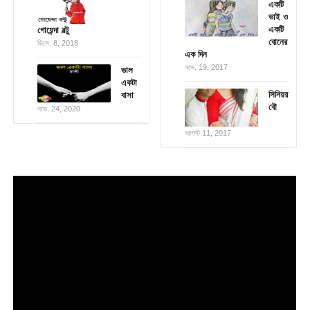
একটি
ভাই ও
একটি
গোয়েন্দা বল্টু
বোনের
ডিসে. 8, 2018
এক দিন
নভে. 19, 2017
ভাল
একটা
সিনিয়র
বাসা
বৌ
নভে. 24, 2020
আগস্ট 11, 2017