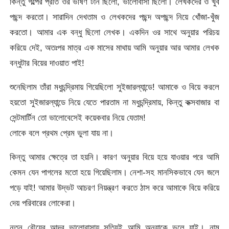
কিন্তু গল্পের প্রতি ওর ভীষণ টান ছিলো, ভালোবাসা ছিলো। লেখকদের ও খুব
পছন্দ করতো। সারাদিন দেখতাম ও লেখকদের পছন্দ অপছন্দ নিয়ে খোঁজা-খুঁজ
করতো। আমার এক বন্ধু ছিলো লেখক। একদিন ওর সাথে অনুয়ার পরিচয়
করিয়ে দেই, অতঃপর মাত্র এক মাসের মাথায় আমি অনুয়ার আর আমার লেখক
বন্ধুটার বিয়ের দাওয়াত পাই!
শুনেছিলাম তাঁরা মধুচন্দ্রিমায় গিয়েছিলো সুইজারল্যান্ডে! আমাকে ও বিয়ে করলে
হয়তো সুইজারল্যান্ডে নিয়ে যেতে পারতাম না মধুচন্দ্রিমায়, কিন্তু কক্সবাজার বা
সেন্টমার্টিন তো ভালোবেসেই কয়েকবার নিয়ে যেতাম!
লোকে বলে প্রথম প্রেম ভুলা যায় না।
কিন্তু আমার ক্ষেত্রে তা হয়নি। কারণ অনুয়ার বিয়ে হয়ে যাওয়ার পরে আমি
কেমন যেন পাগলের মতো হয়ে গিয়েছিলাম। নেশা-সহ মানসিকভাবে যেন জলে
পড়ে যাই! আমার উদ্ভট আচরণ নিয়ন্ত্রণ করতে ঠাস করে আমাকে বিয়ে করিয়ে
দেয় পরিবারের লোকেরা।
নতুন বৌয়ের আদর ভালোবাসায় সত্যিই আমি অনুয়াকে ভুলে যাই। নাম