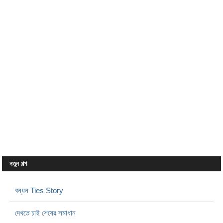
নতুন গল্প
বন্ধন Ties Story
দেখতে চাই শেষের সমাধান