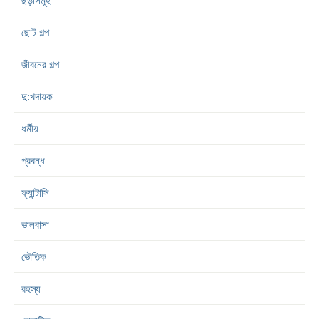
ছড়াসমূহ
ছোট গল্প
জীবনের গল্প
দু:খদায়ক
ধর্মীয়
প্রবন্ধ
ফ্যান্টাসি
ভালবাসা
ভৌতিক
রহস্য