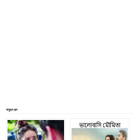
অনুরূপ গল্প