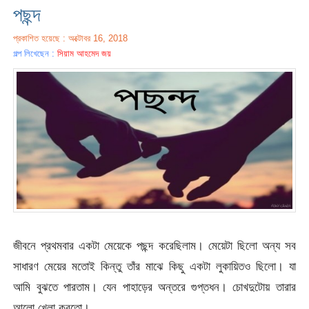
পছন্দ
প্রকাশিত হয়েছে : অক্টোবর 16, 2018
গল্প লিখেছেন :
সিয়াম আহমেদ জয়
জীবনে প্রথমবার একটা মেয়েকে পছন্দ করেছিলাম। মেয়েটা ছিলো অন্য সব
সাধারণ মেয়ের মতোই কিন্তু তাঁর মাঝে কিছু একটা লুকায়িতও ছিলো। যা
আমি বুঝতে পারতাম। যেন পাহাড়ের অন্তরে গুপ্তধন। চোখদুটোয় তারার
আলো খেলা করতো।