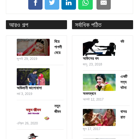
আরও গল্প
সর্বাধিক পঠিত
বিয়ে
বউ
পাগলী
মেয়ে
অফিসের বস
জুলাই 29, 2019
জানু. 23, 2018
একটি
সত্য
ঘটনা
অভিমানী ভালোবাসা
অবলম্বনে
মার্চ 3, 2019
আগস্ট 12, 2017
নতুন
জীবন
বাসর
রাত
এপ্রিল 26, 2020
জুন 17, 2017