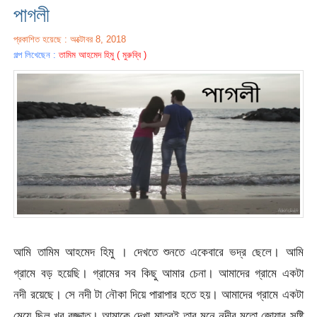
পাগলী
প্রকাশিত হয়েছে : অক্টোবর 8, 2018
গল্প লিখেছেন :
তামিম আহমেদ হিমু ( মুরুব্বি )
আমি তামিম আহমেদ হিমু । দেখতে শুনতে একেবারে ভদ্র ছেলে। আমি
গ্রামে বড় হয়েছি। গ্রামের সব কিছু আমার চেনা। আমাদের গ্রামে একটা
নদী রয়েছে। সে নদী টা নৌকা দিয়ে পারাপার হতে হয়। আমাদের গ্রামে একটা
মেয়ে ছিল খুব বজ্জাত। আমাকে দেখা মাত্রই তার মনে নদীর মতো জোয়ার সৃষ্টি