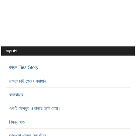
নতুন গল্প
বন্ধন Ties Story
দেখতে চাই শেষের সমাধান
কালরাত্রি
একটি ফেসবুক ও রাজার ছোট মেয়ে।
বিষন্ন রাত
আশঙ্কা থাকবে, তবু জীবন