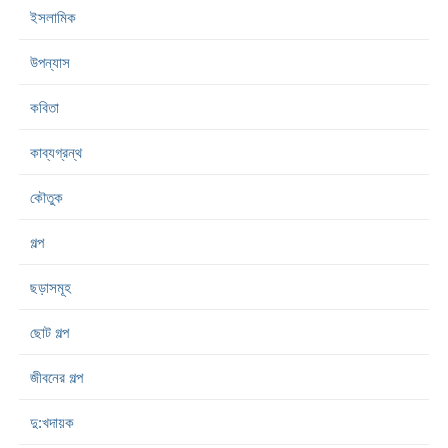
ইসলামিক
উপন্যাস
কবিতা
কাব্যগ্রন্থ
কৌতুক
গল্প
ছড়াসমূহ
ছোট গল্প
জীবনের গল্প
দু:খদায়ক