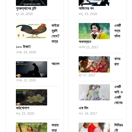
পুনরুত্থানের ঘন্টা
অফিসের বস
জুন 10, 2018
জানু. 23, 2018
ভাইয়া
একটি
মুরগি
সত্য
নেবে?
ঘটনা
মাত্র
অবলম্বনে
১০০ টাকা!!
আগস্ট 12, 2017
ফেব্রু. 24, 2018
বাসর
আবেগ
রাত
জুন 17, 2017
ফেব্রু. 22, 2020
একটি
ভাই ও
একটি
বোনের
কাঠগোলাপ
এক দিন
জানু. 15, 2020
নভে. 19, 2017
মায়ার
সিনিয়র
মায়া
বৌ