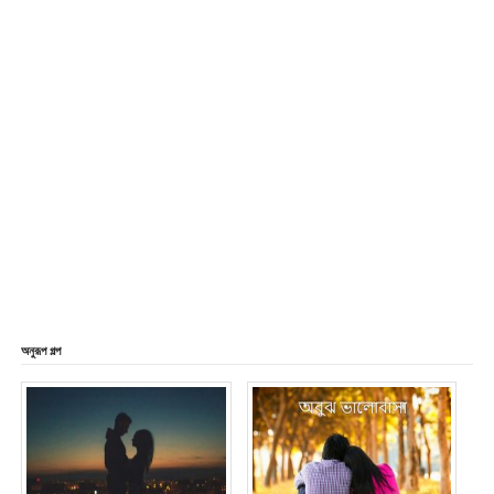
অনুরূপ গল্প