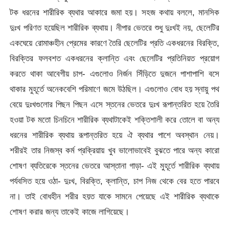
টক ধরনের শারীরিক ব্যথার আকারে জমা হয়। সহজ কথায় বললে, মানসিক
দুঃখ পরিণত হয়েছিল শারীরিক ব্যথায়। নীপার ভেতরে শুধু দুঃখই নয়, ছেলেটির
একঘেয়ে রোমাঞ্চহীন প্রেমের কারণে তৈরি ছেলেটির প্রতি একধরনের বিরক্তি,
বিরক্তির ফলবশত একধরনের ক্লান্তি এবং ছেলেটির প্রতিনিয়ত প্রয়োগ
করতে থাকা আবেগীয় চাপ- এগুলোও নির্জন সিঁড়িতে দুজনে পাশাপাশি বসে
থাকার মুহূর্তে অনেকবেশি পরিমাণে জমে উঠছিল। এগুলোও বোধ হয় স্নায়ু পথ
বেয়ে দুঃখগুলোর পিছন পিছন এসে স্তনের ভেতরে দুঃখ রূপান্তরিত হয়ে তৈরি
হওয়া টক মতো চিনচিনে শারীরিক ব্যথাটাকেই শক্তিশালী করে তোলে বা অন্য
ধরনের শারীরিক ব্যথায় রূপান্তরিত হয়ে ঐ ব্যথার পাশে অবস্থান নেয়।
শরীরই তার নিজস্ব কর্ম প্রক্রিয়ায় খুব ভালোভাবেই বুঝতে পারে অন্য কারো
শোষণ ব্যতিরেকে স্তনের ভেতরে আস্তানা গাড়া- এই মুহূর্তে শারীরিক ব্যথায়
পর্যবসিত হয়ে ওঠা- দুঃখ, বিরক্তি, ক্লান্তি, চাপ নিজ থেকে বের হতে পারবে
না। তাই বোধহীন শরীর হয়ত যাকে সামনে পেয়েছে এই শারীরিক ব্যথাকে
শোষণ করার জন্য তাকেই কাজে লাগিয়েছে।