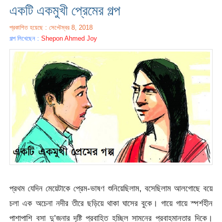
একটি একমুখী প্রেমের গল্প
প্রকাশিত হয়েছে : সেপ্টেম্বর 8, 2018
গল্প লিখেছেন :
Shepon Ahmed Joy
প্রথম যেদিন মেয়েটাকে প্রেম-ভাষণ শুনিয়েছিলাম, বসেছিলাম আলগোছে বয়ে
চলা এক অচেনা নদীর তীরে ছড়িয়ে থাকা ঘাসের বুকে। গায়ে গায়ে স্পর্শহীন
পাশাপাশি বসা দু’জনার দৃষ্টি প্রবাহিত হচ্ছিল সামনের প্রবাহমানতার দিকে।