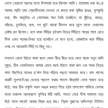
ভেসে বেড়ানো গ্রহের মতো দিশাহারা হয়ে উঠলাম আমি। হাহাকার ভরা কণ্ঠে
আমার প্রতি তার প্রেমহীনতায় ভেতরে যে রান্না করা সুজির রঙের, ফুস্কুড়ি
ভরা, দাঁদ আকৃতির যে গোলাকার ক্ষত তৈরি হয়েছিল; তা খুঁচিয়ে, খামচে,
আঁচরে, চুলকিয়ে, ঘষে, নখ খুটে আরো বীভৎস করে তুলে তাকে দেখানোর
চেষ্টায় রত ছিলাম। বসে থাকা সিঁড়ির দুইধাপ নিচের সিঁড়িতে পায়ের পাতা রেখে
নীপা এমন স্তব্ধ-নিথর হয়ে বসেছিল যে মনে হলো, মোজাইক করা সিঁড়ির
ওপর সে আরেকটা সিঁড়ি বৈ কিছু নয়।
তলদেশ থেকে উঠতে থাকা জলে যেমন ধীরে ধীরে ভরে যেতে থাকে নতুন কাটা
পুকুর, ঠিক তেমনিভাবে আমার চোখে জমে উঠতে থাকা জল এক সময় নিচের
পাতা উছলিয়ে নাকের দু’পাশ দিয়ে গড়িয়ে পড়তে আরম্ভ করে। বাম পাশের
ধারাটি মুখগহŸরের ভেতরে প্রবেশ করায় পানসে জিহ্বাটা নোনা স্বাদে ভরে
উঠে; আর ঠিক তক্ষুনি সরল অঙ্ক কষতে গিয়ে হঠাৎ তালগোল পাকিয়ে ফেলার
মতো ভয়ানক আক্রোশে ফুপিয়ে উঠি আমি, শুনতে পেয়ে নীপা সামান্য নড়ে
উঠে সাথে সাথেই আবার স্থির হয়ে যায়। গ্রিক পুরাণের অভিশপ্ত টাইটান