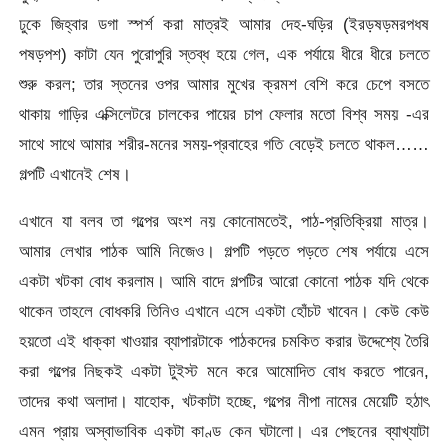
ঢুকে জিহ্বার ডগা স্পর্শ করা মাত্রই আমার দেহ-ঘড়ির (ইরড়ষড়মরপধষ
পষড়পশ) কাটা যেন পুরোপুরি স্তব্ধ হয়ে গেল, এক পর্যায়ে ধীরে ধীরে চলতে
শুরু করল; তার স্তনের ওপর আমার মুখের ক্রমশ বেশি করে চেপে বসতে
থাকায় গাড়ির এক্সিলেটরে চালকের পায়ের চাপ ফেলার মতো বিশ্ব সময় -এর
সাথে সাথে আমার শরীর-মনের সময়-প্রবাহের গতি বেড়েই চলতে থাকল……
গল্পটি এখানেই শেষ।
এখানে যা বলব তা গল্পের অংশ নয় কোনোমতেই, পাঠ-প্রতিক্রিয়া মাত্র।
আমার লেখার পাঠক আমি নিজেও। গল্পটি পড়তে পড়তে শেষ পর্যায়ে এসে
একটা খটকা বোধ করলাম। আমি বাদে গল্পটির আরো কোনো পাঠক যদি থেকে
থাকেন তাহলে বোধকরি তিনিও এখানে এসে একটা হোঁচট খাবেন। কেউ কেউ
হয়তো এই ধাক্কা খাওয়ার ব্যাপারটাকে পাঠকদের চমকিত করার উদ্দেশ্যে তৈরি
করা গল্পের নিছকই একটা টুইস্ট মনে করে আমোদিত বোধ করতে পারেন,
তাদের কথা অলাদা। যাহোক, খটকাটা হচ্ছে, গল্পের নীপা নামের মেয়েটি হঠাৎ
এমন প্রায় অস্বাভাবিক একটা কাণ্ড কেন ঘটালো। এর পেছনের ব্যাখ্যাটা