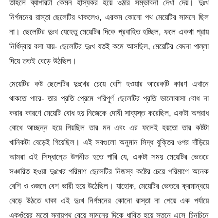
তাহলে ব্যাপারটা কেমন হাস্যকর হয়ে ওঠার সম্ভাবনা দেখা দেয়। দুঃখ
নির্গমনের রাস্তা ছেলেটির থাকলেও, এরকম কোনো পথ মেয়েটির সামনে ছিল
না। ছেলেটির দুঃখ যেহেতু মেয়েটির দিকে প্রবাহিত হচ্ছিল, ফলে একথা প্রায়
নির্ধিদ্বায় বলা যায়- ছেলেটির দুঃখ যতই কমে আসছিল, মেয়েটির বেদনা পাল্লা
দিয়ে ততই বেড়ে উঠছিল।
মেয়েটির কষ্ট ছেলেটির দুঃখের চেয়ে বেশি হওয়ার আরেকটি কারণ এখানে
থাকতে পারে- তার প্রতি প্রেমে পরিপূর্ণ ছেলেটির প্রতি ভালোবাসা বোধ না
করার কারণে মেয়েটি বোধ হয় নিজেকে দোষী সাব্যস্ত করেছিল, একটা অপরাধ
বোধে আচ্ছন্ন হয়ে গিয়ছিল তার মন এবং এর ফলেই হয়তো তার কষ্টটা
খানিকটা বেড়েই গিয়েছিল। এই সবগুলো অনুমান সিদ্ধ যুক্তির ওপর দাঁড়িয়ে
আমরা এই সিদ্ধান্তে উপনীত হতে পারি যে, একটা সময় মেয়েটির ভেতরে
সঞ্চারিত হওয়া দুঃখের পরিমাণ ছেলেটির নিজস্ব কষ্টের চেয়ে পরিমাণে অনেক
বেশি ও ওজনে বেশ ভারী হয়ে উঠেছিল। যাহোক, মেয়েটির ভেতরে ক্রমান্বয়ে
বেড়ে উঠতে থাকা এই দুঃখ নির্গমনের কোনো রাস্তা না পেয়ে এক পর্যায়ে
একগুঁয়ের মতো স্নায়ুপথ বেয়ে সামনের দিকে ধাবিত হয়ে স্তনে এসে চিনচিনে