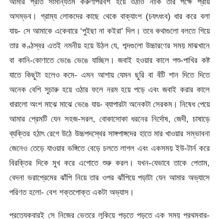
আমার প্রতি সামান্যতম করুণাপরবশ হয়ে ওঠাও নাকি তার পক্ষে প্রায়
অসম্ভব। গ্রাম্য লোকদের কাছে থেকে বাক্যাংশ (চযৎধংব) ধার করে বলা
যায়- সে আমাকে একেবারে ‘পুইছা না কইরা’ দিল। তবে কথাগুলো বলতে গিয়ে
তার কণ্ঠস্বর এতই নমনীয় হয়ে উঠল যে, শব্দগুলো উচ্চারণের সময় মাঝখানে
বা কানি-কোণাতে ভেঙে ভেঙে যাচ্ছিল। জবাই হওয়ার কালে পশু-পাখির কষ্ট
যাতে কিছুটা হলেও কমে- এমন আশায় যেমন ছুরি বা বঁটি শান দিতে দিতে
অনেক বেশি সুচারু হয়ে ওঠার ফলে নরম হয়ে পড়ে এবং জবাই করার কালে
ধারালো অংশ মাঝে মাঝে ভেঙে যায়- ব্যাপারটা অনেকটা সেরকম। নিষেধ পেয়ে
আমার প্রেমটি যেন সহজ-সরল, বোকাসোকা ধরনের নির্দোষ, জেদী, চাষাড়ে
ব্যক্তির হঠাৎ রেগে উঠে উচ্চপদস্থের সাঙ্গপাঙ্গদের হাতে মার খাওয়ার সম্ভাবনা
জেনেও তেড়ে যাওয়ার ভঙ্গিতে বেড়ে চলতে লাগল এবং একসময় ইউ-টার্ন করে
বিরক্তির দিকে মুখ করে এগোতে শুরু করল। যখন-যেভাবে তাকে পেতাম,
বেদনা ভরাপ্রেমের ঝাঁপি নিয়ে তার ওপর ঝাঁপিয়ে পড়াটা যেন আমার অভ্যাসে
পরিণত হলো- বেশ শক্তপোক্ত একটা অভ্যাস।
প্রত্যেকবারই সে নিজের ভেতরে লুকিয়ে পড়তে পড়তে এক সময় প্রথমবার-