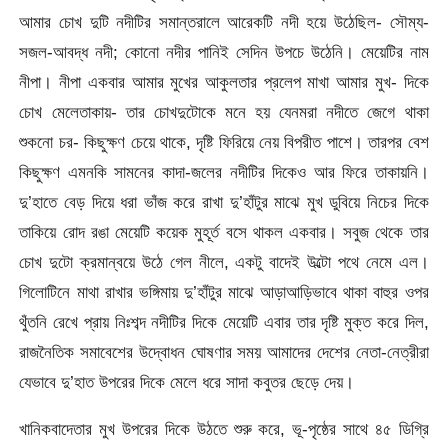
আমার চোখ দুটি নদীটির সমান্তরালে আরেকটি নদী হয়ে উঠেছিল- সৌম্য-
সজল-আবদ্ধ নদী; কোনো নদীর পানিই সেদিন উপচে উঠেনি। মেয়েটির নাম
নীপা। নীপা একবার আমার মুখের আকুলতার প্রলেপ মাখা আমার মুখ- দিকে
চোখ মেলেতাকায়- তার চোখদুটোকে মনে হয় যেনমরা নদীতে জেগে থাকা
শুকনো চর- কিছুক্ষণ চেয়ে থাকে, দৃষ্টি ফিরিয়ে নেয় বিপরীত পাশে। তারপর বেশ
কিছুক্ষণ এমনকি সামনের কাদা-জলের নদীটির দিকেও আর ফিরে তাকায়নি।
দু’হাতে বেড় দিয়ে ধরা ভাঁজ করে রাখা দু’হাঁটুর মাঝে মুখ ডুবিয়ে নিচের দিকে
তাকিয়ে রোদ রঙা মেয়েটি কয়েক মুহূর্ত বসে থাকল একবার। সবুজ থেকে তার
চোখ দুটো ক্রমান্বয়ে উঠে গেল নীলে, একটু বাদেই উল্টো পথে নেমে এল।
গিলোটিনে মাথা রাখার ভঙ্গিমায় দু’হাঁটুর মাঝে আড়াআড়িভাবে থাকা বাহুর ওপর
থুঁতনি রেখে প্রায় নিঃশব্দ নদীটির দিকে মেয়েটি এবার তার দৃষ্টি মুক্ত করে দিল,
রাজনৈতিক সমাবেশের উদ্বোধন ঘোষণার সময় আমাদের দেশের নেতা-নেত্রীরা
যেভাবে দু’হাত উপরের দিকে মেলে ধরে সাদা কবুতর ছেড়ে দেয়।
খানিকবাদেতার মুখ উপরের দিকে উঠতে শুরু করে, ভূ-পৃষ্ঠের সাথে ৪৫ ডিগ্রি