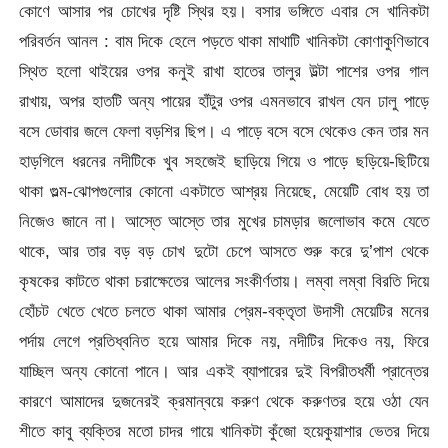
কোণে আসার পর চোখের দৃষ্টি স্থির হয়। বসার ভঙ্গিতে এবার সে খানিকটা
পরিবর্তন আনল : বাম দিকে হেলে পড়তে থাকা মাথাটি খানিকটা কোণাকুণিভাবে
স্থিত হলো থাইয়ের ওপর কনুই রাখা হাতের তালুর উল্টা পাশের ওপর গাল
রাখায়, অপর হাতটি অন্য পায়ের হাঁটুর ওপর এমনভাবে রাখল যেন ঢালু পাড়ে
বসে ডোবার জলে ফেলা বড়শির ছিপ। এ পাড়ে বসে বসে থেকেও কেন তার মন
হাড়গিলে ধরনের নদীটিকে খুব সহজেই ছাড়িয়ে গিয়ে ও পাড়ে ছড়িয়ে-ছিটিয়ে
থাকা গুল্ম-ঝোপগুলোর কোনো একটাতে আশ্রয় নিয়েছে, মেয়েটি বোধ হয় তা
নিজেও জানে না। আস্তে আস্তে তার মুখের চামড়ার জলোভাব কমে যেতে
থাকে, আর তার বড় বড় চোখ দুটো চেপে আসতে শুরু করে দু’পাশ থেকে
কৃষকের কাটতে থাকা চরাক্ষেতের আলের সংকীর্ণতায়। লম্বা লম্বা বিরতি দিয়ে
হোঁচট খেতে খেতে চলতে থাকা আমার প্রেম-বক্তৃতা উদাসী মেয়েটির মনের
পর্দায় লেগে প্রতিধ্বনিত হয়ে আমার দিকে নয়, নদীটির দিকেও নয়, ফিরে
যাচ্ছিল অন্য কোনো পানে। আর একই ব্যাপারের দুই বিপরীতধর্মী প্রান্তের
কারণে আমাদের দুজনেরই ক্রমান্বয়ে করুণ থেকে করুণতর হয়ে ওঠা যেন
শীতে কাবু ব্যক্তির মতো চাদর গায়ে খানিকটা কুঁজো হয়েকুয়াশার ভেতর দিয়ে