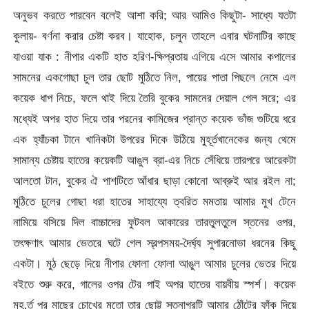
অনুভব করতে পারবেন বলেই আশা করি; আর আমিও কিছুটা- সাধ্যে যতটা
কুলায়- বর্ণনা করার চেষ্টা করব। যাহোক, চলুন তাহলে এবার ঘটনাটির কাছে
যাওয়া যাক : নীপার একটি হাত হরিণ-ক্ষিপ্রতায় এগিয়ে এসে আমার কপালের
সামনের একগোছা চুল তার ছোট মুঠিতে নিল, পায়ের পাতা পিছলে নেমে এল
কয়েক ধাপ নিচে, ফলে থাই দিয়ে তৈরি বুকের সামনের দেয়াল গেল সরে; এর
মধ্যেই অপর হাত দিয়ে তার পরনের কামিজের প্রান্ত কয়েক ভাঁজ গুটিয়ে ধরে
এক হ্যাঁচকা টানে খানিকটা উপরের দিকে উঠিয়ে মুহূর্তখানেকের জন্য থেমে
সামান্য চেষ্টায় হাতের কয়েকটি আঙুল ব্রা-এর নিচে সেঁধিয়ে তারপরে আরেকটা
আলতো টান, বুকের ঐ পাশটিতে আঁধার ছাড়া কোনো আব্রুই আর রইল না;
মুঠিতে চুলের গোছা ধরা হাতের সাহায্যে ত্বরিত মমতায় আমার মুখ টেনে
নামিয়ে বসিয়ে দিল বাচ্চাদের ফুটবল আকারের তারতুলতুলে স্তনের ওপর,
তৎক্ষণাৎ আমার ভেতরে ঘটে গেল স্বল্পসময়-দৈর্ঘ্য সুপারনোভা ধরনের কিছু
একটা। মুঠ ছেড়ে দিয়ে নীপার ফোলা ফোলা আঙুল আমার চুলের ভেতর দিয়ে
বইতে শুরু করে, গালের ওপর টের পাই অপর হাতের বায়বীয় স্পর্শ। কয়েক
মুহ‚র্ত পর মাছের চোখের মতো তার ছোট্ট স্তনাগ্রটি আমার ঠোঁটের ফাঁক দিয়ে