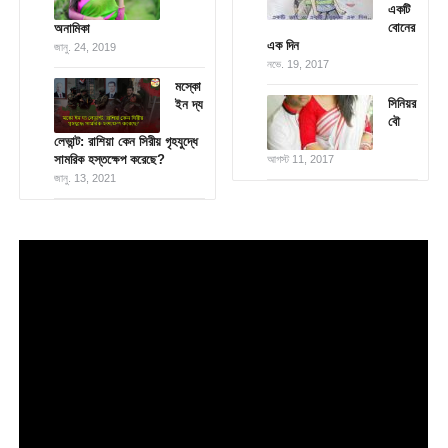
একটি
বোনের
অনামিকা
এক দিন
জানু. 24, 2019
নভে. 19, 2017
মস্কো
সিনিয়র
ইন দ্য
বৌ
লেভান্ট: রাশিয়া কেন সিরীয় গৃহযুদ্ধে
সামরিক হস্তক্ষেপ করেছে?
আগস্ট 11, 2017
জানু. 13, 2021