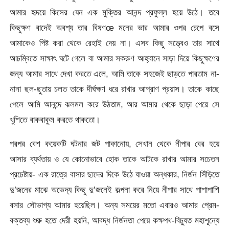
আমার হৃদয়ে কিসের যেন এক মুক্তির আনন্দ প্রফুল্ল হয়ে উঠে। তবে
কিছুক্ষণ বাদেই অবশ্য তার বিষণœ মনের ভার আমার ওপর চেপে বসে
আমাকেও পিষ্ট করা থেকে রেহাই দেয় না। এসব কিছু সত্ত্বেও তার সাথে
আচম্বিতে সাক্ষাৎ ঘটে গেলে বা আমার সকরুণ আহ্বানে সাড়া দিয়ে কিছুক্ষণের
জন্য আমার সাথে দেখা করতে এলে, আমি তাকে সহজেই ছাড়তে পারতাম না-
নানা ছল-ছুতায় চলত তাকে দীর্ঘক্ষণ ধরে রাখার আপ্রাণ প্রয়াস। তাকে কাছে
পেলে আমি আনন্দে ঝলমল করে উঠতাম, আর আমার থেকে ছাড়া পেয়ে সে
খুশিতে বাকবাকুম করতে থাকতো।
পরপর বেশ কয়েকটি ঘটনার জট পাকানোয়, সেখান থেকে নীপার বের হয়ে
আসার ব্যর্থতায় ও যে কোনোভাবে হোক তাকে আটকে রাখার আমার সচেতন
প্রচেষ্টায়- এক রাত্রে বাসার ছাদের দিকে উঠে যাওয়া অন্ধকার, নির্জন সিঁড়িতে
দু’জনের মাঝে অভেদ্য কিছু দু’জনেই কল্পনা করে নিয়ে নীপার সাথে পাশাপাশি
বসার সৌভাগ্য আমার হয়েছিল। অন্য সময়ের মতো এবারও আমার প্রেম-
বক্তব্য শুরু হতে দেরী হয়নি, আবদ্ধ নির্জনতা পেয়ে কক্ষপথ-বিচ্যুত মহাশূন্যে