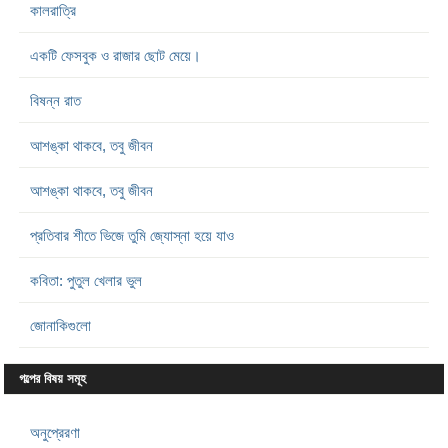
কালরাত্রি
একটি ফেসবুক ও রাজার ছোট মেয়ে।
বিষন্ন রাত
আশঙ্কা থাকবে, তবু জীবন
আশঙ্কা থাকবে, তবু জীবন
প্রতিবার শীতে ভিজে তুমি জ্যোস্না হয়ে যাও
কবিতা: পুতুল খেলার ভুল
জোনাকিগুলো
গল্পের বিষয় সমূহ
অনুপ্রেরণা