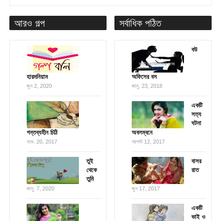
আরও গল্প
সর্বাধিক পঠিত
বউ
হারমনিয়াম
অফিসের বস
জুন 2, 2020
জানু. 23, 2018
একটি
সত্য
ঘটনা
গন্তব্যহীন চিঠি
অবলম্বনে
নভে. 20, 2017
আগস্ট 12, 2017
তুই
বাসর
থেকে
রাত
তুমি
জানু. 7, 2020
জুন 17, 2017
একটি
ভাই ও