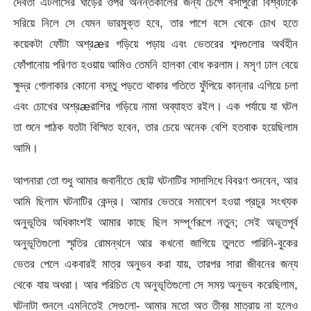
দেবতা এটলাসের ঘাড়ের ওপর অনন্তকালের জন্য চেপে বসাপুরো বিশ্বটাকে
সরিয়ে নিলে সে যেমন ভারমুক্ত হবে, তার পাশে বসে থেকে চোখ হতে
কয়েকটা ফোঁটা অশ্রæর গড়িয়ে পড়ায় এবং ভেতরের শব্দগুলোর অর্থহীন
ফোঁপানোয় পরিণত হওয়ায় আমিও তেমনি হালকা বোধ করলাম। মসৃণ ঢাল বেয়ে
ক্ষুদ্র গোলাকার কোনো বস্তু পড়তে থাকার গতিতে ফুঁপিয়ে কান্নার এগিয়ে চলা
এবং চোখের অশ্রæরাশির গড়িয়ে নামা অব্যাহত রইল। এক পর্যায়ে যা ঘটল
তা শুনে পাঠক যতটা বিস্মিত হবেন, তার চেয়ে অনেক বেশি হতবাক হয়েছিলাম
আমি।
আপনারা তো শুধু আমার জবানীতে ছোট্ট ঘটনাটির সাদাসিধে বিবরণ শুনবেন, আর
আমি ছিলাম ঘটনাটির কেন্দ্র। আমার ভেতরে সমাবেশ হওয়া প্রচুর সংখ্যক
অনুভূতির অধিকাংশই আমার কাছে ছিল সম্পূর্ণরূপে নতুন; সেই অভূতপূর্ব
অনুভূতিগুলো স্মৃতির রোমন্থনে আর কখনো জাগিয়ে তুলতে পারিনি-বুকের
ভেতর পেলে একবারই মাত্র অনুভব করা যায়, তারপর সারা জীবনের জন্য
থেকে যায় অধরা। আর পরিচিত যে অনুভূতিগুলো সে সময় অনুভব করেছিলাম,
ঘটনাটা শুনলে এমনিতেই সেগুলো- আমার মতো অত তীব্র মাত্রায় না হলেও