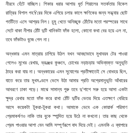
নীরবে হেঁটে যাচ্ছিল। শিকার ধরার আশায় ধূর্ত শিয়ালের সতর্কতায় বিকেল
রাত্রির বিশাল গহŸরের দিকে এগিয়ে চলার কালে ক্ষণিকের জন্য সন্ধ্যার ছোট
গর্তটিতে এসে আশ্রয় নিল। চুমু খেতে অনিচ্ছুক ঠোঁটের মতো পরস্পরের সাথে
সেটে থাকা নীপার ঠোঁট দুটি খানিকটা ফাঁক হলো, কোনো কথা বের হয়ে এল না,
তবে ফাঁকটাও বুজে গেল না।
অন্ধকার এমন মাত্রায় চাগিয়ে উঠল যখন আবছাভাবে মুখাবয়ব টের পাওয়া
গেলেও মুখের রেখায়, ভ্রæর কুঞ্চনে, চোখের নড়াচড়ায় অভিব্যক্ত অনুভূতি
ঠাহর করা যায় না। অন্ধকারের এমন সুযোগের প্রতীক্ষাতেই সে বোধহয় ছিল,
যাতে করে তার মুখমণ্ডলে ভেসে উঠা আমার প্রতি অপ্রেমানুভূতি আঁধারের
আবরণে ঢাকা পড়ে। মাঝে সামান্য পুরু তবে দু’পাশে সরু হয়ে আসা একটা
ক্ষুদ্র রেখার মতো ফাঁক করে রাখা ঠোঁট দুটির ভেতর দিয়ে এতক্ষণে বেরিয়ে
আসে কয়েকটা টুকরা-টুকরা কথা। আমাকে ভেবে এক কোয়ার্ক পরিমাণ
প্রেমাকর্ষণও নাকি তার বুকে স্পান্দিত হয়ে উঠে না কখনো। তার কাছ থেকে
প্রেম পাওয়ার আশা যেন আমি সম্পূর্ণরূপে বাদ দিয়ে দেই। এমনকি এ ব্যাপারে