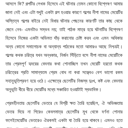
আসলে কি? গল্পটির লেখক হিসেবে এই ঘটনার তেমন কোনো বিশ্লেষণ আমার
জানা নেই এবং এটা শুধুই একটা গল্প হওয়ার কারণে গল্পের নীপা নামের মেয়েটির
অস্তিত্ব গল্পের বাইরে নেই বিধায় ঘটনার পেছনের কারণটি তার কাছ থেকে
জেনে নেব- এমনটাও সম্ভব নয়; তাই পাঠক মাত্র হয়ে ঘটনাটির বিশ্লেষণ
হিসেবে নিজের একটা অভিমত দাঁড় করানোর চেষ্টা করব এবং এমন অধিকার
অন্য কোনো সমালোচক বা অন্যান্য পাঠকের মতো আমারও আছে নিশ্চয়ই।
গল্পের কথক চরিত্র যখন অন্ধকার, নির্জন সিঁড়িতে বসে নীপা নামের মেয়েটিকে
তার প্রেমপূর্ণ হৃদয়ের বেদনার কথা শোনাচ্ছিল তখন মেয়েটি হয়তো কথক
চরিত্রের প্রতি সামান্যতম প্রেম বোধ না করা সত্ত্বেও বেশ ভালো রকম
সহানুভূতিপ্রবণ হয়ে ওঠে। এক্ষেত্রে ছেলেটির নিজস্ব দুঃখ, কষ্ট এবং বেদনার
অনুভূতি ধীরে ধীরে মেয়েটির মধ্যে সঞ্চারিত হওয়াটাই স্বভাবিক।
প্রেমহীনতায় ছেলেটির ভেতরে যে বিশ্রী ক্ষত তৈরি হয়েছিল, ঐ অভিজ্ঞতায়
ভেতর দিয়ে না গিয়েও কেবলমাত্র ছেলেটির মুখ থেকে বর্ণনা শোনার
ফলেইমেয়েটির ভেতরেও ঐরকমই একটা ঘা তৈরি হয়ে থাকবে। এমনও হতে