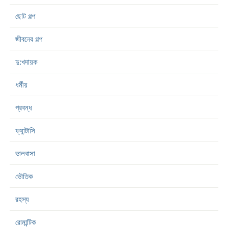
ছোট গল্প
জীবনের গল্প
দু:খদায়ক
ধর্মীয়
প্রবন্ধ
ফ্যান্টাসি
ভালবাসা
ভৌতিক
রহস্য
রোমান্টিক