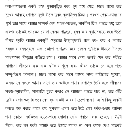
বলা-কথাগুলো একই ঢঙে পুনরাবৃত্তি করে চুপ হয়ে যেত, মাঝে মাঝে তার
মুখের আবহে গোপনে ফুটে উঠত দুর্বহ ক্লান্তির চিহ্ন। প্রথম প্রেম-ভাষণের
পূর্বে তার সাথে আমার সম্পর্ক বেশ সহজ-সতেজ, সাবলীল ছিল বলতে হয়; তবে
এরপর থেকেই তা কেন যে তা কেমন পাণ্ডুর, ধূসর আর ম্যাড়ম্যাড়ে হয়ে উঠে!
নীপার প্রতি আমার একমুখী প্রেমের উল্লম্ফনই মনে হয়- তার ও আমার
মধ্যকার বন্ধুত্বকে এক কোপে দু’খণ্ড করে ফেলে দু’দিকে টানতে টানতে
মাঝখানের বিস্তার বাড়িয়ে চলে। আমার সাথে দেখা হলেই যেন তার শরীরে
লাগানো জীবনের হুক এক ঝটকায় খুলে যায়- জীবন থেকে সে হয়ে পড়ে
সম্পূর্ণরূপে আলাদা। মাঝে মাঝে তার সাথে আমার সময় কাটানোর সুযোগ,
অন্যভাবে বললে আমার সাথে তার আটকে পড়ার বিপত্তি তৈরি হলে জীবনের
সহজ-স্বাভাবিক, সাদামাটা খুচরা কথাও সে আমাকে বলতে পারে না, তার ঠোঁট
দুটোর ওপর অদৃশ্য তবে বেশ দৃঢ় একটা আবরণ চেপে বসে। আমি কিছু একটা
বলতে শুরু করার কালে তার মুখভাব এমন হয়ে উঠে যেন পর্বত-গুহায় আটকা
পড়া কোনো ব্যক্তির হাতে-পায়ে লোহার বেড়ি পরানো শুরু হয়েছে। উল্টো
দিকে, তার মন যতই ঘুমোট হয়ে উঠতে থাকুক না কেন তাকে দেখা মাত্রই