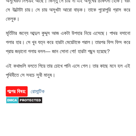
অসুখেরও নিশ্চয়ই আছে। কিন্তু সে চায় না এই অসুখের চিকিৎসা হোক। বরং
সে উল্টোটা চায়। সে চায় অসুখটা আরো বাড়ক। তাকে পুরোপুরি গ্রাস করে
ফেলুক।
মূর্তিটার জন্যে আব্দুল কুদ্দুস আজ একটা উপহার নিয়ে এসেছে। পাথর বসানো
গলার হার। সে খুব যত্ন করে হারটা মেয়েটাকে পরাল। তারপর ফিস ফিস করে
প্রায় জড়ানো গলায় বলল— জান সোনা গো! হারটা পছন্দ হয়েছে?
এই কথাগুলি বলতে গিয়ে তার চোখে পানি এসে গেল। তার কাছে মনে হল এই
পৃথিবীতে সে সবচে সুখী মানুষ।
গল্পের বিষয়:
রোমান্টিক