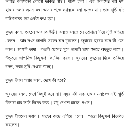
আমার কমিশনের কোনো দরকার নাই। পাঁচশ টাকা। এই জিনিসের দাম দশ
হাজার ডলার এমন কথা আমার পক্ষে স্যারকে বলা সম্ভব না। তাও মূর্তি যদি
কষ্টিপাথরের হত একটা কথা হত।
কুদ্দুস বলল, তাহলে আর কি উঠি। বলতে বলতে সে তোয়ালে দিয়ে মূর্তি জড়িয়ে
ফেলল। আর তখন জাপানি সাহেব ঘরে ঢুকলেন। জুবায়ের হরবড় করে কী যেন
বলল। জাপানি ভাষা। বাঙালি ছেলের মুখে জাপানি ভাষা শুনতে অদ্ভুত লাগে।
উত্তরে জাপানিও কিছুক্ষণ কিচকিচ করল। জুবায়ের কুদ্দুসের দিকে তাকিয়ে
বলল, স্যার মূর্তি দেখতে চাচ্ছে।
কুদ্দুস উদাস গলায় বলল, দেখে কী হবে?
জুবায়ের বলল, দেখে কিছুই হবে না। স্যার যদি এক হাজার ডলারেও এই মূর্তি
কিনতে চায় আমি নিষেধ করব। তবু দেখতে চাচ্ছে দেখান।
কুদ্দুস টাওয়েল সরাল। সাহেব কাছে এগিয়ে এলেন। আরো কিছুক্ষণ কিচকিচ
করলেন।