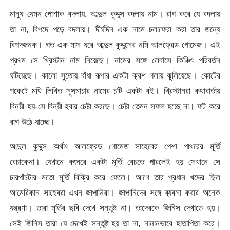
মানুষ যেমন পোশাক বদলায়, আব্দুল কুদ্দুস বদলায় নাম। রাগ করে যে বদলায়
তা না, বিপদে পড়ে বদলায়। দীর্ঘদিন এক নামে চলাফেরা করা তার জন্যে
বিপদজনক। গত এক মাস ধরে আব্দুল কুদ্দুসের নমি আলফ্রেড গোমেজ। এই
প্রথম সে খ্রিস্টান নাম নিয়েছে। নামের সঙ্গে লেবাসে কিঞ্চিৎ পরিবর্তন
ঘটিয়েছে। কালো সুতোয় বাঁধা রূপার একটা ক্রশ গলায় ঝুলিয়েছে। কোটের
পকেটে মথি লিখিত সুসমাচার নামের চটি একটা বই। খ্রিস্টানরা কথাবার্তায়
বিনয়ী হয়-সে বিনয়ী হবার চেষ্টা করছে। চেষ্টা তেমন সফল হচ্ছে না। ফট করে
রাগ উঠে যাচ্ছে।
আব্দুল কুদ্দুস অর্থাৎ আলফ্রেড গোমেজ সাহেবের পেশা পাথরের মূর্তি
বেচাকেনা। যেখানে বৎসরে একটা মূর্তি বেচতে পারলেই হয় সেখানে সে
চারপাঁচটার মতো মূর্তি বিক্রি করে ফেলে। আগে তার প্রধান খদ্দের ছিল
আমেরিকান সাহেবরা এখন জাপানিরা। জাপানিদের সঙ্গে ব্যবসা করার অনেক
যন্ত্রণা। তারা মূর্তির ছবি দেখে সন্তুষ্ট না। তাদেরকে জিনিস দেখাতে হয়।
সেই জিনিস তারা যে দেখেই সন্তুষ্ট হয় তা না, নানানভাবে হাতাপিতা করে।