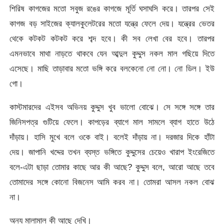
শিরিষ কাগজের মতো সবুজ রঙের কাগজে মূর্তি ঘসাঘসি করে। তারপর সেই
কাগজ বড় সাইজের ক্যালকুলেটরের মতো যন্ত্রে ফেলে দেয়। যন্ত্রের ভেতর
থেকে কটকট কটকট করে শব্দ হবে। কী সব লেখা বের হবে। তারপর
এমনভাবে মাথা নাড়তে থাকবে যেন আব্দুল কুদ্দুস নকল মাল গছিয়ে দিতে
এসেছে। মাছি তাড়াবার মতো ভঙ্গি করে বলকেনো নো নো। নো ডিল। ইউ
গো।
কাস্টমারদের এইসব অভিনয় কুদ্দুস খুব ভালো বোঝে। সে সঙ্গে সঙ্গে তার
জিনিসপত্র গুটিয়ে ফেলে। কাপড়ের ব্যাগে মাল সামলে ব্যাগ হাতে উঠে
দাঁড়ায়। হাসি মুখে বলে ওকে বাই। বলেই দাঁড়ায় না। দরজার দিকে হাঁটা
দেয়। জাপানি খদ্দের তখন ব্যস্ত ভঙ্গিতে কুদ্দুসের চেয়েও খারাপ ইংরেজিতে
বলে-এটা ছাড়া তোমার কাছে আর কী আছে? কুদ্দুস বলে, আরো আছে তবে
তোমাদের সঙ্গে কোনো বিজনেস আমি করব না। তোমরা আসল নকল বোঝ
না।
অন্য মালামাল কী আছে দেখি।