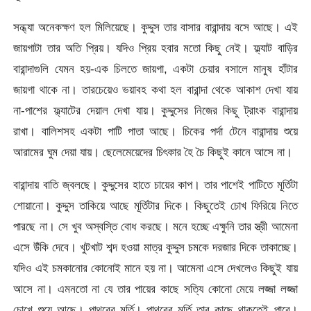
সন্ধ্যা অনেকক্ষণ হল মিলিয়েছে। কুদ্দুস তার বাসার বারান্দায় বসে আছে। এই
জায়গাটা তার অতি প্রিয়। যদিও প্রিয় হবার মতো কিছু নেই। ফ্ল্যাট বাড়ির
বারান্দাগুলি যেমন হয়-এক চিলতে জায়গা, একটা চেয়ার বসালে মানুষ হাঁটার
জায়গা থাকে না। তারচেয়েও ভয়াবহ কথা হল বারান্দা থেকে আকাশ দেখা যায়
না-পাশের ফ্ল্যাটের দেয়াল দেখা যায়। কুদ্দুসের নিজের কিছু ট্রাংক বারান্দায়
রাখা। বালিশসহ একটা পাটি পাতা আছে। চিকের পর্দা টেনে বারান্দায় শুয়ে
আরামের ঘুম দেয়া যায়। ছেলেমেয়েদের চিৎকার হৈ চৈ কিছুই কানে আসে না।
বারান্দায় বাতি জ্বলছে। কুদ্দুসের হাতে চায়ের কাপ। তার পাশেই পাটিতে মূর্তিটা
শোয়ানো। কুদ্দুস তাকিয়ে আছে মূর্তিটার দিকে। কিছুতেই চোখ ফিরিয়ে নিতে
পারছে না। সে খুব অস্বস্তি বোধ করছে। মনে হচ্ছে এক্ষুনি তার স্ত্রী আমেনা
এসে উঁকি দেবে। খুটখাট শব্দ হওয়া মাত্র কুদ্দুস চমকে দরজার দিকে তাকাচ্ছে।
যদিও এই চমকানোর কোনোই মানে হয় না। আমেনা এসে দেখলেও কিছুই যায়
আসে না। এমনতো না যে তার পায়ের কাছে সত্যি কোনো মেয়ে লজ্জা লজ্জা
চোখে শুয়ে আছে। পাথরের মূর্তি। পাথরের মূর্তি তার কাছে থাকতেই পারে।