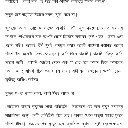
দিয়েছেন। আশা করি এর পরে আর কোনো আপত্তি থাকার কথা না।
কুদ্দুস উঠে দাঁড়াতে দাঁড়াতে বলল, মূর্তি বেচব না।
জুবায়ের বলল, গোমেজ সাহেব আপনি একটা ভুল করছেন, স্যার সামান্য
আগ্রহ দেখিয়েছেন বলে আপনি ভেবে নিচ্ছেন স্যারের খুবই গরজ। উনার এত
গরজ নাই। দরাদরি উনি খুবই অপছন্দ করেন বলেই ঝামেলা কমাবার জন্যে
পাঁচশ টাকা এক্সট্রা দিতে চেয়েছেন। আমি নিজে বাঙালি। বাঙালি চরিত্র আমি
ভালো জানি। আপনি হোটেল থেকে এক পা বের হয়ে আবার ফিরে আসবেন
তখন কিন্তু আমরা পাঁচশ ডলার কম দেব। এটা মনে রাখবেন। আপনি যেমন
ত্যাঁদড় আমিও ত্যাঁদড়।
কুদ্দুস ঠাণ্ডা গলায় বলল, আমি ফিরে আসব না।
হোটেলের বাইরে কুদ্দুসের পোষা বেবিটেক্সি। বিজনেসে বের হলে কুদ্দুস সবসময়
সারাদিনের জন্য একটা বেবিটেক্সি নিয়ে নেয়। সকাল থেকে সন্ধ্যা পর্যন্ত ঘুরবে
পাঁচশ টাকা। সন্ধ্যার পর কুদ্দুস হল ফ্যামিলি ম্যান। দুই ছেলেমেয়েকে