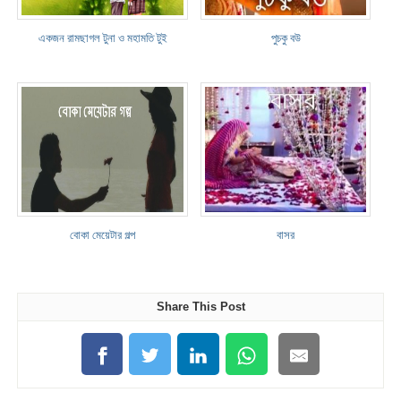
একজন রামছাগল টুনা ও মহামতি টুই
পুচকু বউ
বোকা মেয়েটার গল্প
বাসর
Share This Post