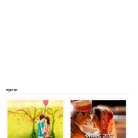
অনুরূপ গল্প