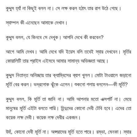
কুদ্দুস হ্যাঁ না কিছুই বলল না। সে লক্ষ করল হঠাৎ তার রাগ উঠে গেছে।
স্যাম্পল কী এনেছেন আমাকে দেখান।
কুদ্দুস বলল, যে কিনবে সে দেখুক। আপনি দেখে কী করবেন?
আগে আমি দেখব। আমি দেখে যদি ইয়েস বলি তবেই স্যার দেখবেন। মৃর্তির
কোয়ালিটি তার প্রাইস এইসবে আমার সামান্য অভিজ্ঞতা আছে।
কুদ্দুস নিতান্ত অনিচ্ছায় তার ক্যাম্বিসের ব্যাগ খুলল। মোটা টাওয়ালে জড়ানো
মূর্তি বের করল। ভদ্রলোক ঝুঁকে এলেন। শুকনো গলায় বললেন—কী মূর্তি?
কুদ্দুস বলল, কি মূর্তি তা জানি না। আমি আপনার মতো এক্সপার্ট না। মেয়ে
মানুষের মূর্তি এইটা বলতে পারি। হিন্দুদের কোনো দেবী টেবি হবে। এদের তো
কয়েক লক্ষ দেবী। কয়েক লক্ষ দেবীর একজন।
উহুঁ, কোনো দেবী মূর্তি না। অপ্সরাদের মূর্তি হতে পারে। রম্ভা, মেনকা। স্যার