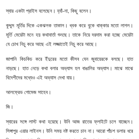
স্যার একটা প্রাইস বলেছেন। হ্যাঁ-না, কিছু বলেন।
কুদ্দুস মূর্তির দিকে একঝলক তাকাল। ধ্বক করে বুকে ধাক্কার মতো লাগল।
মূর্তি মেয়েটা মনে হয় কথাবার্তা শুনছে। তাকে নিয়ে দরদাম করা হচ্ছে মেয়েটা
যে চোখ নিচু করে আছে এই লজ্জাতেই নিচু করে আছে।
জাপানি কিচকিচ করে ইঁদুরের মতো কীসব যেন জুবায়েরকে বলছে। হাত
নাড়ছে। হাত নেড়ে কথা বলার অভ্যাস হল বাঙালির অভ্যাস। মাঝে মাঝে
বিদেশীদের মধ্যেও এই অভ্যাস দেখা যায়।
আলফ্রেড গোমেজ সাহেব।
জি।
স্যারের সঙ্গে লাস্ট কথা হয়েছে। উনি আজ রাতের ফ্লাইটে চলে যাচ্ছেন।
সিঙ্গাপুর এয়ার লাইনস। উনি সময় নষ্ট করতে চান না। আরো পাঁচশ ডলার ধরে