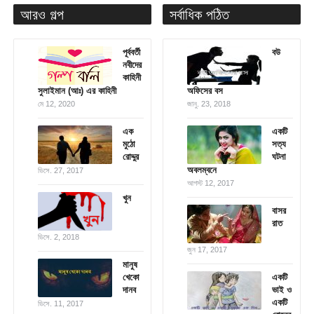
আরও গল্প
সর্বাধিক পঠিত
পূর্ববর্তী
বউ
নবীদের
কাহিনী
সুলাইমান (আঃ) এর কাহিনী
অফিসের বস
মে 12, 2020
জানু. 23, 2018
এক
একটি
মুঠো
সত্য
রোদ্দুর
ঘটনা
অবলম্বনে
ডিসে. 27, 2017
আগস্ট 12, 2017
খুন
বাসর
রাত
ডিসে. 2, 2018
জুন 17, 2017
মানুষ
খেকো
একটি
দানব
ভাই ও
একটি
ডিসে. 11, 2017