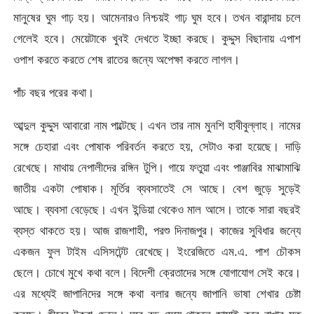
মানুষের ঘুম গাঢ় হয়। আমেনারও নিশ্চয়ই গাঢ় ঘুম হবে। তখন বারান্দায় চলে
গেলেই হবে। মেয়েটাকে খুবই দেখতে ইচ্ছা করছে। কুদ্দুস বিছানায় এপাশ
ওপাশ করতে করতে শেষ রাতের জন্যে অপেক্ষা করতে লাগল।
পাঁচ বছর পরের কথা।
আব্দুল কুদ্দুস আবারো নাম পাল্টেছে। এখন তার নাম মুনশি হাবীবুল্লাহ। নামের
সঙ্গে চেহারা এবং পোষাক পরিবর্তন করতে হয়, সেটাও করা হয়েছে। দাড়ি
রেখেছে। মাথায় নেপালীদের রঙ্গিন টুপি। গায়ে ফতুয়া এবং পাঞ্জাবির মাঝামাঝি
জাতীয় একটা পোষাক। মূর্তির ব্যবসাতেই সে আছে। বেশ জুড়ে সুড়েই
আছে। ব্যবসা বেড়েছে। এখন ইন্ডিয়া থেকেও মাল আসে। তাকে সারা বছরই
ব্যস্ত থাকতে হয়। আজ রাজশাহী, পরশু দিনাজপুর। কাজের সুবিধার জন্যে
একজন ফুল টাইম এসিসটেন্ট রেখেছে। ইংরেজিতে এম.এ. পাশ চৌকস
ছেলে। চোখে মুখে কথা বলে। বিদেশী ক্রেতাদের সঙ্গে যোগাযোগ সেই করে।
এর মধ্যেই জাপানিদের সঙ্গে কথা বলার জন্যে জাপানি ভাষা শেখার চেষ্টা