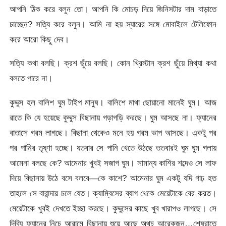
আপনি ঠিক করে বলুন তো। আপনি কি মোচড় দিয়ে জিনিসটার দাম বাড়াতে
চাচ্ছেন? সত্যি করে বলুন। আমি না হয় স্যারের সঙ্গে মোবাইলে টেলিফোন
করে আরো কিছু দেব।
সত্যি কথা বলছি। ক্রশ ছুঁয়ে বলছি। কোন খ্রিস্টান ক্রশ ছুঁয়ে মিথ্যা কথা
বলতে পারে না।
কুদ্দুস হল বালিশ ঘুম টাইপ মানুষ। বালিশে মাথা ছোয়ানো মানেই ঘুম। আজ
রাতে কি যে হয়েছে কুদ্দুস বিছানায় গড়াগড়ি করছে। ঘুম আসছে না। ফ্যানের
বাতাসে গরম লাগছে। বিছানা থেকেও মনে হয় গরম ভাপ আসছে। একটু পর
পর পানির তৃষ্ণা হচ্ছে। যতবার সে পানি খেতে উঠছে ততবারই ঘুম ঘুম গলায়
আমেনা বলছে কে? আমেনার খুবই সজাগ ঘুম। সামান্য কাশির শব্দেও সে লাফ
দিয়ে বিছানায় উঠে বসে বলবে—কে কাশে? আমেনার ঘুম একটু যদি গাঢ় হত
তাহলে সে বারান্দায় চলে যেত। ক্যাম্বিসের ব্যাগ থেকে মেয়েটাকে বের করত।
মেয়েটাকে খুবই দেখতে ইচ্ছা করছে। কুদ্দুসের কাছে খুব খারাপও লাগছে। সে
দিব্যি ফ্যানের নিচে আরামে বিছানায় শুয়ে আছে অথচ আরেকজন…শেষরাতে