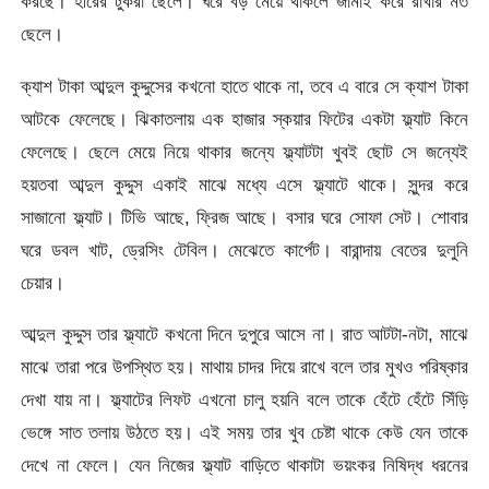
করছে। হীরের টুকরা ছেলে। ঘরে বড় মেয়ে থাকলে জামাই করে রাখার মত
ছেলে।
ক্যাশ টাকা আব্দুল কুদ্দুসের কখনো হাতে থাকে না, তবে এ বারে সে ক্যাশ টাকা
আটকে ফেলেছে। ঝিকাতলায় এক হাজার স্কয়ার ফিটের একটা ফ্ল্যাট কিনে
ফেলেছে। ছেলে মেয়ে নিয়ে থাকার জন্যে ফ্ল্যাটটা খুবই ছোট সে জন্যেই
হয়তবা আব্দুল কুদ্দুস একাই মাঝে মধ্যে এসে ফ্ল্যাটে থাকে। সুন্দর করে
সাজানো ফ্ল্যাট। টিভি আছে, ফ্রিজ আছে। বসার ঘরে সোফা সেট। শোবার
ঘরে ডবল খাট, ড্রেসিং টেবিল। মেঝেতে কার্পেট। বারান্দায় বেতের দুলুনি
চেয়ার।
আব্দুল কুদ্দুস তার ফ্ল্যাটে কখনো দিনে দুপুরে আসে না। রাত আটটা-নটা, মাঝে
মাঝে তারা পরে উপস্থিত হয়। মাথায় চাদর দিয়ে রাখে বলে তার মুখও পরিষ্কার
দেখা যায় না। ফ্ল্যাটের লিফট এখনো চালু হয়নি বলে তাকে হেঁটে হেঁটে সিঁড়ি
ভেঙ্গে সাত তলায় উঠতে হয়। এই সময় তার খুব চেষ্টা থাকে কেউ যেন তাকে
দেখে না ফেলে। যেন নিজের ফ্ল্যাট বাড়িতে থাকাটা ভয়ংকর নিষিদ্ধ ধরনের