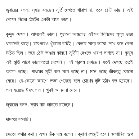
জুবায়ের বলল, স্যার বলছেন মূর্তি দেখতে খারাপ না, তবে ঠোট ভাঙা। এই
দেখেন নিচের ঠোটের একটা অংশ ভাঙা।
কুদ্দুস দেখল। আসলেই ভাঙা। পুরানো আমলের এইসব জিনিসের মূল্য ভাঙা
থাকলেই বাড়ে। তারপরেও খুঁতভো বটেই। কেনার সময় আরো দেখে শুনে কেনা
উচিত ছিল। তবে ঠোট ভাঙার কারণে মূর্তিটা দেখতে খারাপ লাগছে না। কুদ্দুস
এই মূর্তি আগে ভালোমতো দেখেনি। এই প্রথম দেখছে। যতই দেখছে ততই
অবাক হচ্ছে। পাথরের মূর্তি বলে মনে হচ্ছে না। মনে হচ্ছে জীবন্তু কোনো
মেয়ে। যে-কোনো কারণে লজ্জা পেয়েছে বলে চোখের দৃষ্টি হঠাৎ নত হয়েছে।
গাল হয়েছে ঈষৎ লাল। খুবই আনমনা মেয়ে।
জুবায়ের বলল, স্যার দাম জানতে চাচ্ছেন।
দামতো বলেছি।
সেতো কথার কথা। এখন ঠিক দাম বলেন। ক্যাশ পেমেন্ট হবে। জাপানিরা অল্প