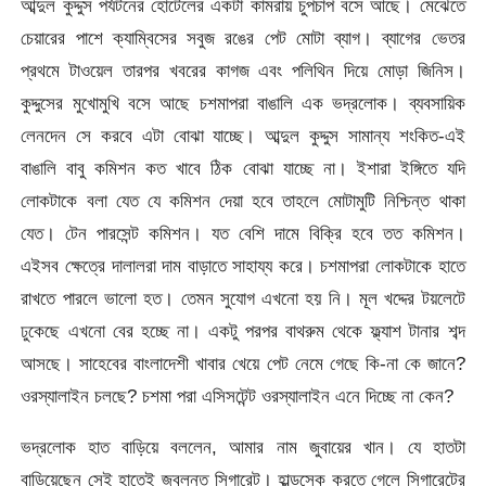
আব্দুল কুদ্দুস পর্যটনের হোটেলের একটা কামরায় চুপচাপ বসে আছে। মেঝেতে
চেয়ারের পাশে ক্যাম্বিসের সবুজ রঙের পেট মোটা ব্যাগ। ব্যাগের ভেতর
প্রথমে টাওয়েল তারপর খবরের কাগজ এবং পলিথিন দিয়ে মোড়া জিনিস।
কুদ্দুসের মুখোমুখি বসে আছে চশমাপরা বাঙালি এক ভদ্রলোক। ব্যবসায়িক
লেনদেন সে করবে এটা বোঝা যাচ্ছে। আব্দুল কুদ্দুস সামান্য শংকিত-এই
বাঙালি বাবু কমিশন কত খাবে ঠিক বোঝা যাচ্ছে না। ইশারা ইঙ্গিতে যদি
লোকটাকে বলা যেত যে কমিশন দেয়া হবে তাহলে মোটামুটি নিশ্চিন্ত থাকা
যেত। টেন পারসেন্ট কমিশন। যত বেশি দামে বিক্রি হবে তত কমিশন।
এইসব ক্ষেত্রে দালালরা দাম বাড়াতে সাহায্য করে। চশমাপরা লোকটাকে হাতে
রাখতে পারলে ভালো হত। তেমন সুযোগ এখনো হয় নি। মূল খদ্দের টয়লেটে
ঢুকেছে এখনো বের হচ্ছে না। একটু পরপর বাথরুম থেকে ফ্ল্যাশ টানার শব্দ
আসছে। সাহেবের বাংলাদেশী খাবার খেয়ে পেট নেমে গেছে কি-না কে জানে?
ওরস্যালাইন চলছে? চশমা পরা এসিসটেন্ট ওরস্যালাইন এনে দিচ্ছে না কেন?
ভদ্রলোক হাত বাড়িয়ে বললেন, আমার নাম জুবায়ের খান। যে হাতটা
বাড়িয়েছেন সেই হাতেই জ্বলন্ত সিগারেট। হাল্ডসেক করতে গেলে সিগারেটের