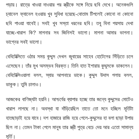
পড়ায়। রাত্রে খাওয়া দাওয়ার পর স্ত্রীকে সঙ্গে নিয়ে ছবি দেখে। অনেকগুলি
চ্যানেল ফ্যানেল হওয়ায় খুব সুবিধা হয়েছে-বোতাম টিপলেই কোনো না কোনো
ছবি পাওয়া যাবেই। সবই খুব সস্তা ধরনের ছবি। তবু বিনা পয়সায় দেখা
যাচ্ছে-খারাপ কি? মাগনার সব জিনিসই ভালো। মাগনা আমার ভাগনা।
ভাগ্নের সবই ভালো।
বেবিটেক্সিতে ওঠার সময় কুদ্দুস দেখল জুবায়ের সাহেব হোটেলের সিঁড়িতে চলে
এসেছেন। তাঁর মুখ অসম্ভব বিরক্ত। তিনি হাত ইশারায় কুদ্দুসকে ডাকলেন।
বেবিটেক্সিওয়ালা বলল, স্যার আপনারে ডাকে। কুদ্দুস উদাস গলায় বলল,
ডাকুক। তুমি চালাও।
আজকের বাণিজ্যটা হয়নি। আশ্চর্যের ব্যাপার হচ্ছে তার জন্যে কুদ্দুসের মোটেও
খারাপ লাগছে না। অবস্থা যা দাঁড়িয়েছিল তাতে তো মনে হচ্ছিল মূর্তিটা
হাতছাড়াই হয়ে যাবে। দশ হাজারে রাজি হয়ে গেলে-কুদ্দুসের হা বলা ছাড়া উপায়
ছিল না। তেমন টাকা পেলে মানুষ তার স্ত্রী পুত্র বেচে দেয় আর এতো সামান্য
মূর্তি।