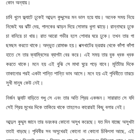
কোন অন্যায়।
চাবি খুলে ফ্ল্যাটে ঢুকেই আব্দুল কুদ্দুসের মন ভাল হয়ে যায়। অনেক সময় নিয়ে
নিজেই ঘর ঝাঁট দেয়, পালকের ঝাড়ন দিয়ে সোফার ধুলা ঝাড়ে। রান্নাঘরে ঢুকে
চা বানিয়ে চা খায়। রাত আরো গভীর হলে শোবার ঘরে ঢুকে। তখন তার গা
ছমছম করতে থাকে। অদ্ভুত রোমাঞ্চ হয়। বক্সখাটের ড্রয়ার থেকে কাঁপা কাঁপা
হাতে সে তার ক্যাম্বিসের ব্যাগটা বের করে। এই সময় তার বুক ধ্বক ধ্বক
করতে থাকে। মনে হয় এই বুঝি সে মাথা ঘুরে পড়ে যাবে। মূর্তিটার দিকে
তাকানোর পরই একটা শান্তি শান্তি ভাব আসে। মনে হয় এই পৃথিবীতে তারচে
সুখী মানুষ কেউ নেই।
নির্জন ফ্ল্যাট বাড়িতে শুধু সে এবং তার অতি প্রিয় একজন। সারারাত সে যদি
সেই প্রিয় মুখের দিকে তাকিয়ে থাকে তাহলেও কারোরই কিছু বলার নেই।
আব্দুল কুদ্দুস জানে তার ভয়ংকর কোনো অসুখ করেছে। যত দিন যাচ্ছে অসুখটা
ততই বাড়ছে। পৃথিবীর সব অসুখেরই কোনো না কোনো চিকিৎসা আছে, এই