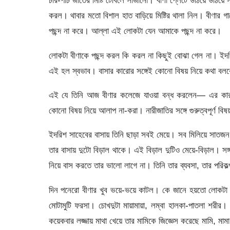
চার-পাঁচ জাতের মিষ্টি টেবিলে সাজানো। বীণা প্লেটে উঠিয়ে উঠ
করল। থাবার মতো বিশাল হাত বাড়িয়ে মিষ্টির থালা নিল। বীণার
পছন্দ না করে। আল্লা এই লোকটা যেন আমাকে পছন্দ না করে।
লোকটা বীণাকে পছন্দ করল কি করল না কিছুই বোঝা গেল না। ইদর
এই হল স্বভাব। বাসার কারোর সঙ্গেই কোনো বিষয় নিয়ে কথা বল
এই যে তিনি আজ বীণার কলেজে যাওয়া বন্ধ করলেন— এর কারণ তি
কোনো বিষয় নিয়ে আলাপ না-করা। নারীজাতির সঙ্গে গুরুত্বপূর্ণ 
ইদরিশ সাহেবের বাসায় তিনি ছাড়া সবই মেয়ে। সব মিলিয়ে সাতজন
তার বাসায় দুটো বিড়াল থাকে। এই বিড়াল দুটিও মেয়ে-বিড়াল। সঙ
নিয়ে বাস করতে তার ভালো লাগে না। তিনি তার ব্যবসা, তার পরিক
দিন পনেরো বীণার খুব ভয়ে-ভয়ে কাটল। কে জানে হয়তো লোকটা ত
মোটামুটি ফরসা। চোখদুটা মায়ামায়া, লম্বা হালকা-পাতলা শরীর
কয়েকবার লজ্জায় মাথা খেয়ে তার মামিকে জিজ্ঞেস করেছে মামি, মাম