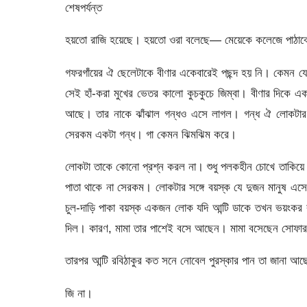
শেষপর্যন্ত
হয়তো রাজি হয়েছে। হয়তো ওরা বলেছে— মেয়েকে কলেজে পাঠাবেন 
গফরগাঁয়ের ঐ ছেলেটাকে বীণার একেবারেই পছন্দ হয় নি। কেমন যেন
সেই হাঁ-করা মুখের ভেতর কালো কুচকুচে জিম্বা। বীণার দিকে
আছে। তার নাকে ঝাঁঝাল গন্ধও এসে লাগল। গন্ধ ঐ লোকটার
সেরকম একটা গন্ধ। গা কেমন ঝিমঝিম করে।
লোকটা তাকে কোনো প্রশ্ন করল না। শুধু পলকহীন চোখে তাকিয়
পাতা থাকে না সেরকম। লোকটার সঙ্গে বয়স্ক যে দুজন মানুষ
চুল-দাড়ি পাকা বয়স্ক একজন লোক যদি আন্টি ডাকে তখন ভয়ংকর 
দিল। কারণ, মামা তার পাশেই বসে আছেন। মামা বসেছেন সোফার 
তারপর আন্টি রবিঠাকুর কত সনে নোবেল পুরস্কার পান তা জানা আছ
জি না।