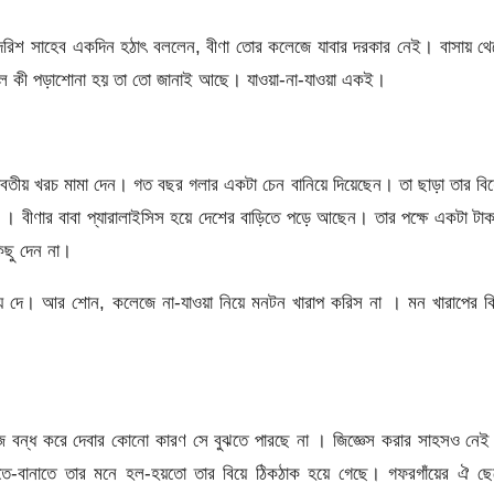
ইদরিশ সাহেব একদিন হঠাৎ বললেন, বীণা তোর কলেজে যাবার দরকার নেই। বাসায় থ
াল কী পড়াশােনা হয় তা তো জানাই আছে। যাওয়া-না-যাওয়া একই।
াবতীয় খরচ মামা দেন। গত বছর গলার একটা চেন বানিয়ে দিয়েছেন। তা ছাড়া তার বি
 । বীণার বাবা প্যারালাইসিস হয়ে দেশের বাড়িতে পড়ে আছেন। তার পক্ষে একটা টা
িছু দেন না।
ে দে। আর শােন, কলেজে না-যাওয়া নিয়ে মনটন খারাপ করিস না । মন খারাপের কি
বন্ধ করে দেবার কোনো কারণ সে বুঝতে পারছে না । জিজ্ঞেস করার সাহসও নেই
তে-বানাতে তার মনে হল-হয়তো তার বিয়ে ঠিকঠাক হয়ে গেছে। গফরগাঁয়ের ঐ ছে