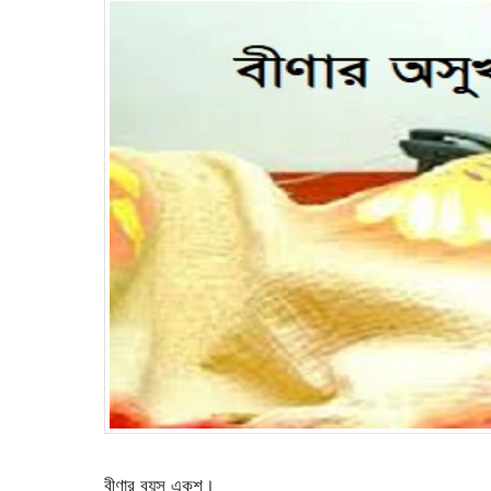
বীণার বয়স একুশ।