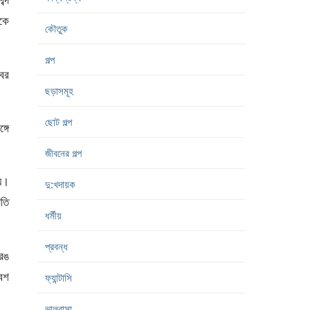
ব্দ
াকে
কৌতুক
গল্প
বের
ছড়াসমূহ
ছোট গল্প
্গে
জীবনের গল্প
য়ে।
দু:খদায়ক
াতি
ধর্মীয়
প্রবন্ধ
 রঙ
বেশ
ফ্যান্টাসি
ভালবাসা