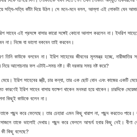
িয়ে সবার দিকে এগিয়ে দিল। লোকটাকে যখন দিতে গেল তখন লোকটা অদ্ভুত একধরনের শ
 গায়ে সত্যি-সত্যি কাঁটা দিয়ে উঠল। সে মনে-মনে বলল, আল্লা এই লোকটা যেন আম
িশ সাহেব এই প্রসঙ্গে বাসার কারো সঙ্গেই কোনো আলাপ করলেন না। ইদরিশ সাহে
বেন না। নিজে যা ভালো বকবেন তাই করবেন।
নি কাউকে বলবেন না। ইরিশ সাহেবের জীবনের মূলমন্ত্র হচ্ছে, নারীজাতির সঙ
বিষয় নিয়ে আলোচনার ফল এটাই–সময় নষ্ট। কী দরকার সময় নষ্ট করে?
 মেয়ে। ইরিশ সাহেবের স্ত্রী, চার কন্যা, তার এক ছোট বোন এবং কাজের একটি মে
্গত কারণেই ইরিশ সাহেব বাসায় যতক্ষণ থাকেন মনমরা হয়ে থাকেন। চারদিকে মেয়েজ
ল্পনা কিছুই কাউকে বলেন না।
াকে পছন্দ করে ফেলেছে। তার চেহারা এমন কিছু খারাপ না, পছন্দ করতেও পারে।
। সাজলে তাকে ভালোই দেখায়। পছন্দ করে ফেললে আশ্চর্য হবার কিছু নেই। বীণা 
া কী কিছু বলেছে?