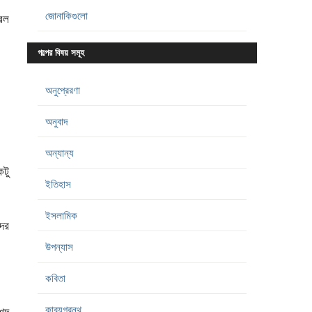
জোনাকিগুলো
েল
গল্পের বিষয় সমূহ
অনুপ্রেরণা
অনুবাদ
অন্যান্য
টু
ইতিহাস
ইসলামিক
ের
উপন্যাস
কবিতা
কাব্যগ্রন্থ