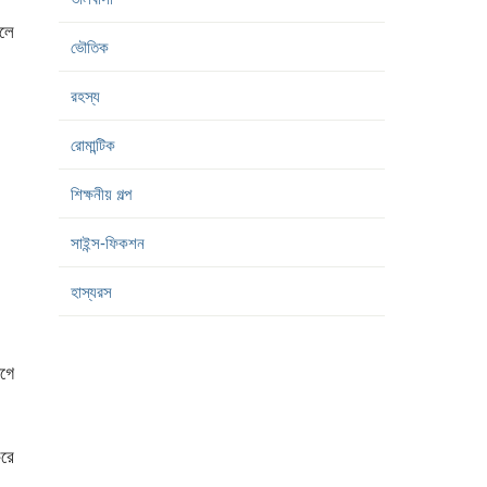
জলে
ভৌতিক
রহস্য
রোমান্টিক
শিক্ষনীয় গল্প
সাইন্স-ফিকশন
হাস্যরস
গে
রে