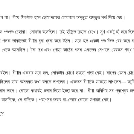
না। বিয়ে ঠিকঠাক হলে ছেলেপক্ষের লোকজন অদ্ভুত অদ্ভুত শর্ত দিয়ে দেয়।
 পশুপশু চেহারা। সোফায় বসেছিল। দুই হাঁটুতে দুহাত রেখে। মুখ একটু হাঁ হয়ে ছ
 এক পলক তাকাতেই বীণার বুক ধ্বক করে উঠল। মনে হল একটা পশু জিভ বের করে 
 থেকে আসছিল। টক দুধ এবং পোড়া কাঠের গন্ধ একত্রে মেশালে যেরকম গন্ধ 
ে রইল। বীণার একবার মনে হল, লোকটার চোখে হয়তো পাতা নেই। সাপের যেমন চোখ
 এসেছিলেন তারা অনবরত কথা বলতে লাগলেন। একজন বীণাকে ডাকতে লাগলেন— আন্ট
রাগ লাগে। কোনো কথারই জবাব দিতে ইচ্ছা করে না। বীণা অবিশ্যি সব প্রশ্নের জ
ডানদিকে, সে বাদিকে। প্রশ্নের জবাব না-দেয়ার কোনো উপায়ই নেই।
ে?