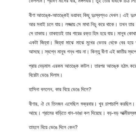
ফেললাম। শ্রাবণ মাসের বার, মঙ্গলবার। তুই তোর বাবাকে চিঠি লি
বীণা আতঙ্কে-আতঙ্কেই ভয়াবহ কিছু দুঃস্বপ্নও দেখল। এই দুঃস্ব
আর সবাই চলে যায়। লজ্জায় সে মাথা নিচু করে থাকে। তখন তার 
সে তাকায়। তাকাতেই তার গায়ের রক্ত হিম হয়ে যায়। মানুষ কোথ
একটা জিহ্বা। জিহ্বা মাঝে মাঝে মুখের ভেতর থেকে বের হয়
আসছে। স্বপ্নে মানুষ গন্ধ পায় না। কিন্তু বীণা এই জাতীয় স্ব
প্রায় দেড়মাস এরকম আতঙ্কে কাটল। তারপর আতঙ্ক হঠাৎ করেই
বিয়েটা ভেঙে দিলাম।
হাসিনা বললেন, কার বিয়ে ভেঙে দিলে?
বীণার, ঐ যে তিনজন এসেছিল শুক্রবার। খুব চাপাচাপি করছিল। 
আছে। গ্রামের বাড়িতে ধান-ভাঙা কল দিয়েছে। বড়-বড় আত্মীয়স্
তাহলে বিয়ে ভেঙে দিলে কেন?