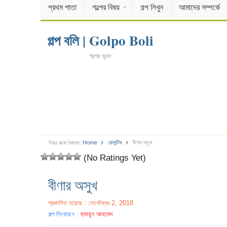
প্রথম পাতা
গল্পের বিষয়
গল্প লিখুন
আমাদের সম্পর্কে
গল্প বলি | Golpo Boli
গল্পের ভুবন
You are here:
Home
রোমান্টিক
বীণার অসুখ
(No Ratings Yet)
বীণার অসুখ
প্রকাশিত হয়েছে : সেপ্টেম্বর 2, 2018
গল্প লিখেছেন :
হুমায়ূন আহমেদ