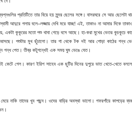
খে দে।
প্নগুলির প্রতিটিতে তার বিয়ে হয় সুন্দর ছেলের সঙ্গে। বাসরঘরে সে আর ছেলেটা থ
স্বামী আদুরে গলায় বলে–লজ্জায় দেখি মরে যাচ্ছ! এই, তাকাও না আমার দিকে তাক
ায়, একটা কুকুরের মতো পশু থাবা গেড়ে বসে আছে। হা-করা মুখের ভেতর কুচকুচে ক
ে আসছে। পশুটার মুখ ছুঁচালো। তার গা থেকে টক দই আর পোড়া কাঠের গন্ধ ভে
প্নে গন্ধ পেত। তীব্র কটুগন্ধেই এক সময় ঘুম ভেঙে যেত।
 কেটে গেল। কারণ ইরিশ সাহেব এক ছুটির দিনের দুপুরে ভাত খেতে-খেতে বললে
মেয়ে নাকি তাদের খুব পছন্দ। ওদের বাড়ির অবস্থা ভালো। গফরগাঁয়ে কাপড়ের ব্য
বজন।