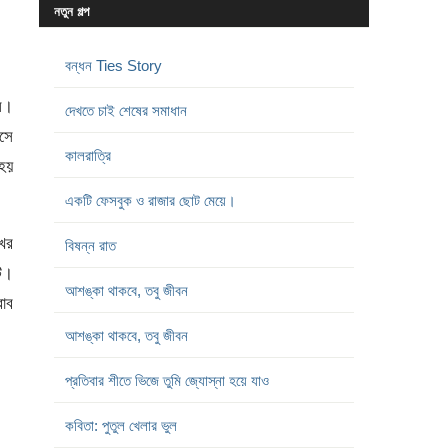
নতুন গল্প
বন্ধন Ties Story
িল।
দেখতে চাই শেষের সমাধান
বসে
কালরাত্রি
হয়
একটি ফেসবুক ও রাজার ছোট মেয়ে।
ের
বিষন্ন রাত
ি।
আশঙ্কা থাকবে, তবু জীবন
বাব
আশঙ্কা থাকবে, তবু জীবন
প্রতিবার শীতে ভিজে তুমি জ্যোস্না হয়ে যাও
কবিতা: পুতুল খেলার ভুল