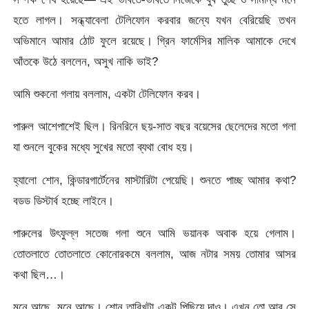
হতে লাগল। সন্ধ্যাবেলা টেলিফোন করবার জন্যে যখন বেরিয়েছি তখন
অভিমানে আমার ঠোট ফুলে রয়েছে। গ্রিন ফার্মেসির মালিক আমাকে দেখে
আঁতকে উঠে বললেন, অসুখ নাকি ভাই?
আমি শুকনো গলায় বললাম, একটা টেলিফোন করব।
পারুল আশেপাশেই ছিল। রিনরিনে ছয়-সাত বছর বয়েসের ছেলেদের মতো গলা
যা শুনলে বুকের মধ্যে সুখের মতো ব্যথা বোধ হয়।
হ্যালো শোন, কিন্ডারগার্টেনের মাস্টারিটা পেয়েছি। শুনতে পাচ্ছ আমার কথা?
বডড ডিস্টার্ব হচ্ছে লাইনে।
পারুলের উৎফুল্ল সতেজ গলা শুনে আমি ভয়ানক অবাক হয়ে গেলাম।
তোতলাতে তোতলাতে কোনোরকমে বললাম, আজ নটার সময় তোমার আসর
কথা ছিল…।
মনে আছে, মনে আছে। শোন তারিখটা একটু পিছিয়ে দাও। এখন তো আর সে