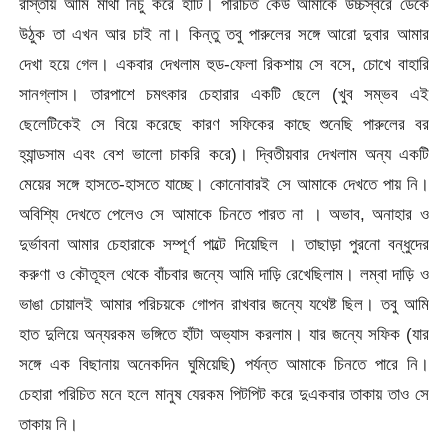
রাস্তায় আমি মাথা নিচু করে হাঁটি। পরিচিত কেউ আমাকে উচ্চস্বরে ডেকে
উঠুক তা এখন আর চাই না। কিন্তু তবু পারুলের সঙ্গে আরো দুবার আমার
দেখা হয়ে গেল। একবার দেখলাম হুড-ফেলা রিকশায় সে বসে, চোখে বাহারি
সানগ্লাস। তারপাশে চমৎকার চেহারার একটি ছেলে (খুব সম্ভব এই
ছেলেটিকেই সে বিয়ে করেছে কারণ সফিকের কাছে শুনেছি পারুলের বর
হ্যান্ডসাম এবং বেশ ভালো চাকরি করে)। দ্বিতীয়বার দেখলাম অন্য একটি
মেয়ের সঙ্গে হাসতে-হাসতে যাচ্ছে। কোনোবারই সে আমাকে দেখতে পায় নি।
অবিশ্যি দেখতে পেলেও সে আমাকে চিনতে পারত না । অভাব, অনাহার ও
দুর্ভাবনা আমার চেহারাকে সম্পূর্ণ পাল্টে দিয়েছিল । তাছাড়া পুরনো বন্ধুদের
করুণা ও কৌতূহল থেকে বাঁচবার জন্যে আমি দাড়ি রেখেছিলাম। লম্বা দাড়ি ও
ভাঙা চোয়ালই আমার পরিচয়কে গোপন রাখবার জন্যে যথেষ্ট ছিল। তবু আমি
হাত দুলিয়ে অন্যরকম ভঙ্গিতে হাঁটা অভ্যাস করলাম। যার জন্যে সফিক (যার
সঙ্গে এক বিছানায় অনেকদিন ঘুমিয়েছি) পর্যন্ত আমাকে চিনতে পারে নি।
চেহারা পরিচিত মনে হলে মানুষ যেরকম পিটপিট করে দুএকবার তাকায় তাও সে
তাকায় নি।