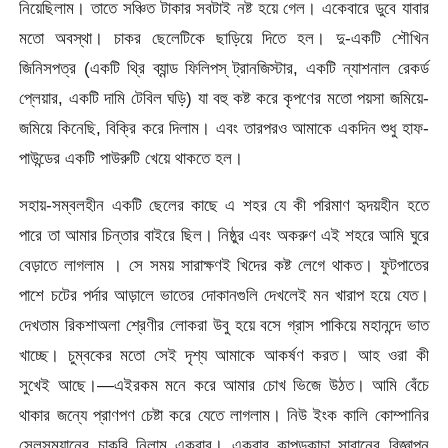
নিয়েছিলাম। তাতে সঞ্চিত টাকার সবটাই নষ্ট হয়ে গেল। একেবারে ডুবে যাবার
মতো অবস্থা। চাকর ছেলেটিকে ছাড়িয়ে দিতে হল। দু-একটি শৌখিন
জিনিসপত্র (একটি থ্রি ব্যান্ড ফিলিপস্ ট্রানজিস্টার, একটি ন্যাশনাল রেকর্ড
প্লেয়ার, একটি দামি টেবিল ঘড়ি) যা বহু কষ্ট করে কৃপণের মতো পয়সা জমিয়ে-
জমিয়ে কিনেছি, বিক্রি করে দিলাম। এবং তারপরও আমাকে একদিন শুধু হাফ-
পাউন্ডের একটি পাউরুটি খেয়ে থাকতে হল।
সহায়-সম্বলহীন একটি ছেলের কাছে এ শহর যে কী পরিমাণ হৃদয়হীন হতে
পারে তা আমার চিন্তার বাইরে ছিল। নিষ্ঠুর এবং অকরুণ এই শহরে আমি ঘুরে
বেড়াতে লাগলাম । সে সময় সারাক্ষণই খিদের কষ্ট লেগে থাকত। ফুটপাতের
পাশে চটের পর্দার আড়ালে ভাতের দোকানগুলি দেখলেই মন খারাপ হয়ে যেত।
দেখতাম রিকশাঅলা শ্রেণীর লোকরা উবু হয়ে বসে গ্রাস পাকিয়ে মহানন্দে ভাত
খাচ্ছে। চুম্বকের মতো সেই দৃশ্য আমাকে আকর্ষণ করত। আহ ওরা কী
সুখেই আছে।—এইরকম মনে করে আমার চোখ ভিজে উঠত। আমি বেঁচে
থাকার জন্যে প্রাণপণ চেষ্টা করে যেতে লাগলাম। নিউ ইংক কালি কোম্পানির
সেলসম্যানের চাকরি নিলাম একবার। একবার কাপড়কাচা সাবানের বিজ্ঞাপন