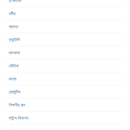
দু:খদায়ক
ধর্মীয়
প্রবন্ধ
ফ্যান্টাসি
ভালবাসা
ভৌতিক
রহস্য
রোমান্টিক
শিক্ষনীয় গল্প
সাইন্স-ফিকশন