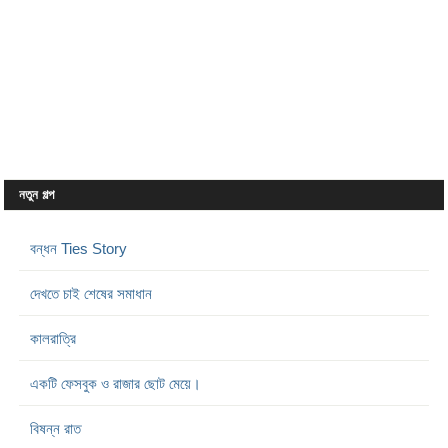
নতুন গল্প
বন্ধন Ties Story
দেখতে চাই শেষের সমাধান
কালরাত্রি
একটি ফেসবুক ও রাজার ছোট মেয়ে।
বিষন্ন রাত