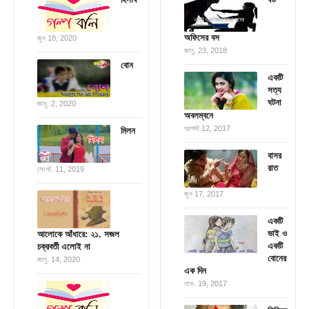
অফিসের বস
জুন 18, 2020
জানু. 23, 2018
বোন
একটি
সত্য
ঘটনা
জানু. 2, 2020
অবলম্বনে
আগস্ট 12, 2017
মিলন
বাসর
রাত
সেপ্টে. 11, 2019
জুন 17, 2017
একটি
ভাই ও
আলোকে আঁধারে: ২১. সজল
একটি
চক্রবর্তী এলোই না
বোনের
জানু. 14, 2020
এক দিন
নভে. 19, 2017