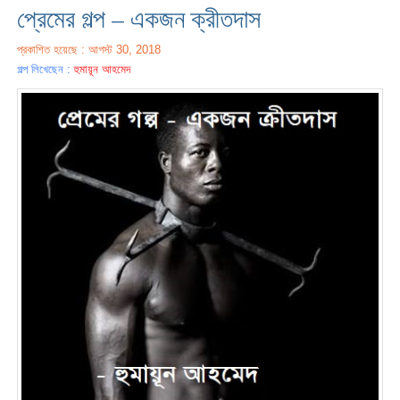
প্রেমের গল্প – একজন ক্রীতদাস
প্রকাশিত হয়েছে : আগস্ট 30, 2018
গল্প লিখেছেন :
হুমায়ূন আহমেদ