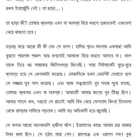
রকম ইমার্জেন্সি নেই। তা ছাড়া…।
তা ছাড়া কী? তোমার ব্যবসার এখন যা অবস্থা বিয়ে করলে দুজনকেই একবেলা
খেয়ে থাকতে হবে।
হড়বড় করে আরো কী কী যেন সে বলল। হাসির শব্দও শুনলাম একবার! আমি
বুঝতে পারলাম পারুল আর কখনোই আমাকে বিয়ে করতে আসবে না। কাল
তাকে নিয়ে ঘর সাজাবার জিনিসপত্র কিনেছি। সারা নিউমার্কেট ঘুরে-ঘুরে
ক্লান্ত হয়ে সে কেনাকাটা করেছে। দোকানিকে ডবল বেডশিট দেখাতে বলে
সে লজ্জায় মুখ লাল করেছে। এবং আজ সন্ধ্যাতেই খুব সহজ সুরে বলছে,
তোমার ব্যবসার এখন যা অবস্থা। আঘাতটি আমার জন্যে খুব তীব্র ছিল।
আমার সাহস কম, নয়তো সে রাতেই আমি বিষ খেয়ে ফেলতাম কিংবা তিনতলা
থেকে রাস্তায় লাফিয়ে পড়তাম। আমি বড় অভিমানী হয়ে জন্মেছি।
সে বৎসর আরো অনেকগুলি দুর্ঘটনা ঘটল। ইরফানের কাছে আমার চার হাজার
টাকা জমা ছিল। সে হঠাৎ মারা গেল। রামগঞ্জে এক ওয়াগন লবণ বুক