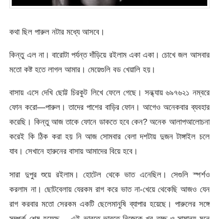
কথা ছিল পারুল নটার মধ্যে আসবে।
কিন্তু এল না। বারোটা পর্যন্ত দাঁড়িয়ে রইলাম একা একা। চোখে জল আসবার
মতো কষ্ট হতে লাগল আমার। মেয়েগুলি বড খেয়ালি হয়।
বাসায় এসে দেখি ছোট্ট চিরকুট লিখে ফেলে গেছে। সন্ধ্যায় ৬৯৭৬২১ নম্বরে
ফোন করো—পারুল। তাদের পাশের বাড়ির ফোন। আগেও অনেকবার ব্যবহার
করেছি। কিন্তু আজ তাকে ফোনে ডাকতে হবে কেন? অনেক আলাপআলোচনা
করেই কি ঠিক করা হয় নি আজ সোমবার বেলা দশটায় দুজন টাঙ্গাইল চলে
যাব। সেখানে হারুনের বাসায় আমাদের বিয়ে হবে।
সারা দুপুর শুয়ে রইলাম। হোটেল থেকে ভাত এনেছিল। সেগুলি স্পর্শও
করলাম না। ছোটবেলায় যেরকম রাগ করে ভাত না-খেয়ে থেকেছি আজও যেন
রাগ করবার মতো সেরকম একটি ছেলেমানুষি ব্যাপার হয়েছে। পারুলের সঙ্গে
সম্পর্ক শেষ হয়েছে— এই ভাবতে-ভাবতে নিজেকে খুব তুচ্ছ ও সামান্য মনে