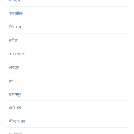
ইসলামিক
উপন্যাস
কবিতা
কাব্যগ্রন্থ
কৌতুক
গল্প
ছড়াসমূহ
ছোট গল্প
জীবনের গল্প