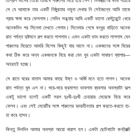
এপ্রিল মাসের তেরো তারিখে পারুলের বিয়ে হয়ে গেল। নিমন্ত্রণের কার্ড পাঠিয়ে
সে যে আমাকে তার একটি নিষ্ঠুরতার নমুনা দেখায় নি সেইজন্যে আমি তাকে
প্রায় ক্ষমা করে ফেললাম। সেদিন সন্ধ্যায় আমি একটি ভালো রেস্টুরেন্টে খেয়ে
অনেকদিন পর সিনেমা দেখতে গেলাম। সিনেমার শেষে বন্ধুর বাড়িতে অনেক
রাত পর্যন্ত হৃষ্টমনে গল্প করতে লাগলাম। এমন একটা ভাব করতে লাগলাম যেন
পারুলের বিয়েতে আমরি বিশেষ কিছুই যায় আসে না। একজনের সঙ্গে বিয়ের
কথা ঠিক করে অন্য একজনকে বিয়ে করা যেন খুব একটা সাধারণ ব্যাপার—
অহরহই হচ্ছে।
সে রাতে ঘরের বাতাস আমার কাছে উষ্ণ ও অর্জি মনে হতে লাগল। অনেক
রাত পর্যন্ত ঘুম এল না। শুয়ে-শুয়ে ক্রমাগত ভাবলাম ব্যবসার অবস্থাটা অল্প
একটু ভালো হলেই একটি সরল দুঃখী-দুঃখী চেহারার মেয়েকে বিয়ে করে
ফেলব। এবং সেই মেয়েটির সঙ্গে পারুলের হৃদয়হীনতার গল্প করতে-করতে হা-
হা করে হাসব।
কিন্তু দিনদিন আমার অবস্থা আরো খারাপ হল। একটা ছোটখাটো কনট্রাক্ট