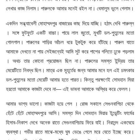
লেখার কাজ নিলাম। পারুলকে আমার মনেই রইল না। বেমালুম ভুলে গেলাম।
একদিন সন্ধ্যাবেলী মোহাম্মদপুর বাজারের কাছ দিয়ে যাচ্ছি। হঠাৎ দেখি পারুল্ল
। সঙ্গে ফুটফুটে একটি বাচ্চা। পায়ে লাল জুতো, মুখটি ডল-পুতুলের মতো
গোলগাল। পারুলের শাড়ির আঁচল ধরে টুকটুক করে হাঁটছে। পারুল যাতে
আমাকে দেখতে না পায় সেইজন্যেই আমি সুট করে পাশের গলিতে ঢুকে পড়লাম
। অথচ তার কোনো প্রয়োজন ছিল না। পারুলের সমস্ত ইন্দ্রিয় তার
মেয়েটিতে নিবদ্ধ ছিল। মাত্র এক মুহূর্তের জন্য আমার মনে হল এই চমৎকার
ডল-পুতুলের মতো মেয়েটি আমার হতে পারত। কিন্তু পরক্ষণেই সোবহান মিয়া
হয়তো আমাকে কাজটা দেবে না— এই ভাবনা আমাকে অস্থির করে ফেলল।
আমার ভাগ্য ভালো। কাজটা হয়ে গেল । রোজ সকালে সেগুনবাগিচা থেকে
হেঁটে হেঁটে মোহাম্মদপুরে আসি। সমস্ত দিন সোবহান মিয়ার ইন্ডেন্টিং ফার্মের
হিসাব-নিকাশ দেখে অনেক রাতে সেগুনবাগিচায় ফিরে যাই। নিরানন্দ একঘেয়ে
ব্যবস্থা। গভীর রাতে মাঝে-মধ্যে ঘুম ভেঙে গেলে মরে যেতে ইচ্ছে করে।