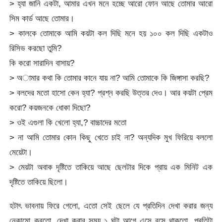
> হ্যা জানি একটা, আমার এখন মনে হচ্ছে আরো ফোন আছে তোমার আরো
সিম কার্ড আছে তোমার।
> কালকে তোমাকে আমি কয়টা কল দিছি মনে হয় ১০০ কল দিছি একটাও
রিসিভ করছো তুমি?
কি করো সারাদিন বাসায়?
> অামার কথা কি তোমার কানে যায় না? আমি তোমাকে কি জিঙ্গাসা করছি?
> বলদের মতো হাসো কেন হ্যা? প্রশ্ন করছি উত্তর দেও। আর কয়টা প্রেম
করো? কয়জনকে ধোকা দিছো?
> ওই এগুলা কি খেলো হ্যা,? বাচ্চাদের মতো
> না আমি তোমার কোন কিছু খেতে চাই না? অন্যদিক মুখ ফিরিয়ে বললো
মেয়েটা।
> মেয়টা অবাক দৃষ্টিতে তাকিয়ে আছে ছেলটার দিকে প্রায় এক মিনিট এক
দৃষ্টিতে তাকিয়ে ছিলো।
হটাৎ ভাবনায় ফিরে গেলো, এতো সেই ছেলে যে প্রতিদিন দেখা করার জন্য
নেকামো করতো, দেখা করার সময় ১ ঘন্টা আগে এসে বসে থাকতো, প্রতিটা