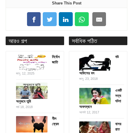
Share This Post
আরও গল্প
সর্বাধিক পঠিত
নির্বোধ
বউ
জাতি
অফিসের বস
জানু. 12, 2025
জানু. 23, 2018
একটি
সত্য
ঘটনা
অনুভবে তুমি
অবলম্বনে
মার্চ 18, 2018
আগস্ট 12, 2017
নীল
ফ্রেম
বাসর
রাত