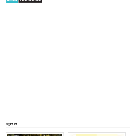
অনুরূপ গল্প