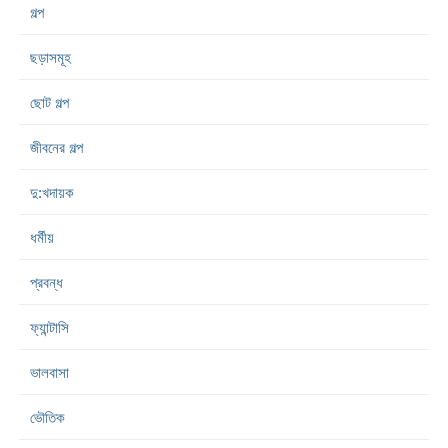
গল্প
ছড়াসমূহ
ছোট গল্প
জীবনের গল্প
দু:খদায়ক
ধর্মীয়
প্রবন্ধ
ফ্যান্টাসি
ভালবাসা
ভৌতিক