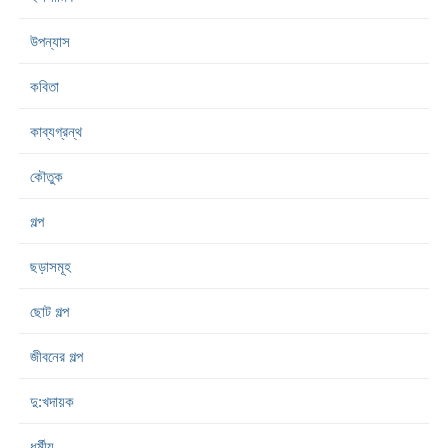
উপন্যাস
কবিতা
কাব্যগ্রন্থ
কৌতুক
গল্প
ছড়াসমূহ
ছোট গল্প
জীবনের গল্প
দু:খদায়ক
ধর্মীয়