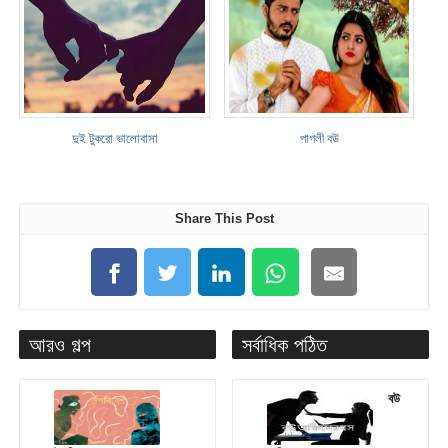
দুই টুকরো ভালোবাসা
পাগলী বউ
Share This Post
আরও গল্প
সর্বাধিক পঠিত
বউ