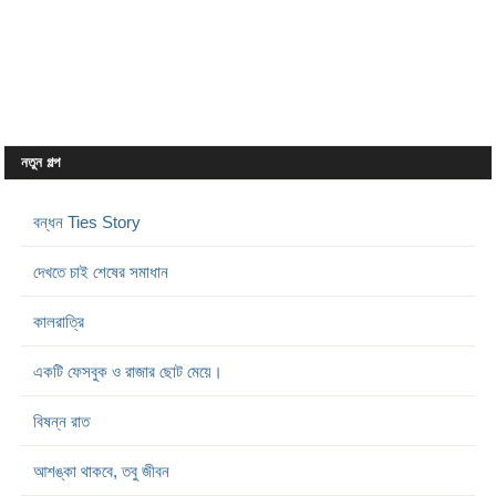
নতুন গল্প
বন্ধন Ties Story
দেখতে চাই শেষের সমাধান
কালরাত্রি
একটি ফেসবুক ও রাজার ছোট মেয়ে।
বিষন্ন রাত
আশঙ্কা থাকবে, তবু জীবন