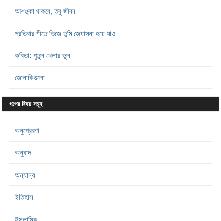
আশঙ্কা থাকবে, তবু জীবন
প্রতিবার শীতে ভিজে তুমি জ্যোস্না হয়ে যাও
কবিতা: পুতুল খেলার ভুল
জোনাকিগুলো
গল্পের বিষয় সমূহ
অনুপ্রেরণা
অনুবাদ
অন্যান্য
ইতিহাস
ইসলামিক