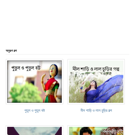
অনুরূপ গল্প
​পুতুল ও পুতুল বউ
নীল শাড়ি ও লাল চুড়ির গল্প