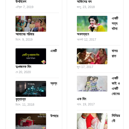
উপনিবেশ
অফিসের বস
এপ্রিল 7, 2019
জানু. 23, 2018
একটি
সত্য
ঘটনা
আমাদের পরিবার
অবলম্বনে
ডিসে. 9, 2019
আগস্ট 12, 2017
একটি
বাসর
রাত
দুঃখজনক দিন
জুন 17, 2017
মে 20, 2020
একটি
স্বপ্ন
ভাই ও
একটি
বোনের
এক দিন
বৃত্তান্ত
নভে. 19, 2017
ডিসে. 11, 2018
সিনিয়র
উপহার
বৌ