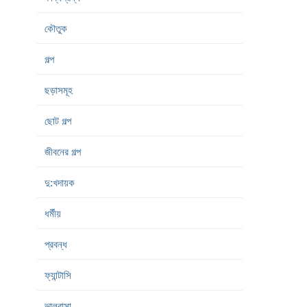
কৌতুক
গল্প
ছড়াসমূহ
ছোট গল্প
জীবনের গল্প
দু:খদায়ক
ধর্মীয়
প্রবন্ধ
ফ্যান্টাসি
ভালবাসা