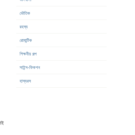
ভৌতিক
রহস্য
রোমান্টিক
শিক্ষনীয় গল্প
সাইন্স-ফিকশন
হাস্যরস
াই