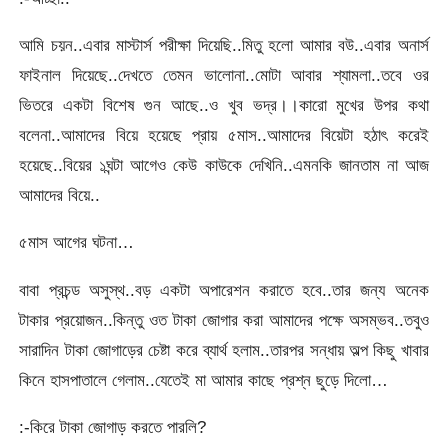
আমি চয়ন..এবার মাস্টার্স পরীক্ষা দিয়েছি..মিতু হলো আমার বউ..এবার অনার্স
ফাইনাল দিয়েছে..দেখতে তেমন ভালোনা..মোটা আবার শ্যামলা..তবে ওর
ভিতরে একটা বিশেষ গুন আছে..ও খুব ভদ্র।।কারো মুখের উপর কথা
বলেনা..আমাদের বিয়ে হয়েছে প্রায় ৫মাস..আমাদের বিয়েটা হঠাৎ করেই
হয়েছে..বিয়ের ১ঘন্টা আগেও কেউ কাউকে দেখিনি..এমনকি জানতাম না আজ
আমাদের বিয়ে..
৫মাস আগের ঘটনা…
বাবা প্রচন্ড অসুস্থ..বড় একটা অপারেশন করাতে হবে..তার জন্য অনেক
টাকার প্রয়োজন..কিন্তু ওত টাকা জোগার করা আমাদের পক্ষে অসম্ভব..তবুও
সারাদিন টাকা জোগাড়ের চেষ্টা করে ব্যার্থ হলাম..তারপর সন্ধায় অল্প কিছু খাবার
কিনে হাসপাতালে গেলাম..যেতেই মা আমার কাছে প্রশ্ন ছুড়ে দিলো…
:-কিরে টাকা জোগাড় করতে পারলি?