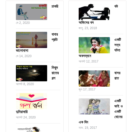
চাকরি
বউ
অফিসের বস
মে 2, 2020
জানু. 23, 2018
বাবার
প্রতি
একটি
সত্য
ঘটনা
ভালোবাসা
অবলম্বনে
মে 14, 2020
আগস্ট 12, 2017
নিঝুম
রাতের
বাসর
গল্প
রাত
আগস্ট 8, 2020
জুন 17, 2017
একটি
ভাই ও
একটি
দুনিয়াদারি
বোনের
আগস্ট 24, 2020
এক দিন
নভে. 19, 2017