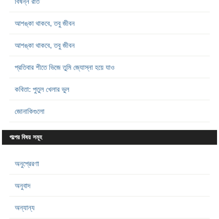
বিষন্ন রাত
আশঙ্কা থাকবে, তবু জীবন
আশঙ্কা থাকবে, তবু জীবন
প্রতিবার শীতে ভিজে তুমি জ্যোস্না হয়ে যাও
কবিতা: পুতুল খেলার ভুল
জোনাকিগুলো
গল্পের বিষয় সমূহ
অনুপ্রেরণা
অনুবাদ
অন্যান্য