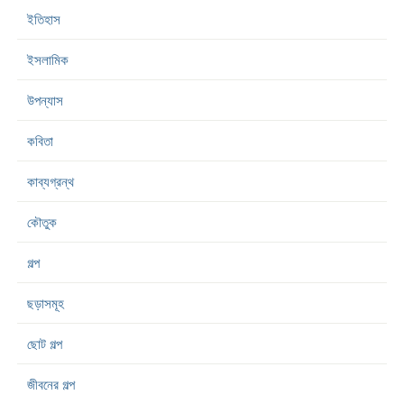
ইতিহাস
ইসলামিক
উপন্যাস
কবিতা
কাব্যগ্রন্থ
কৌতুক
গল্প
ছড়াসমূহ
ছোট গল্প
জীবনের গল্প