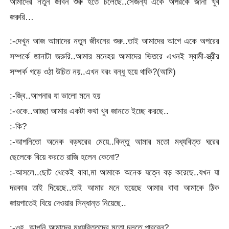
আমাদের নতুন জীবন শুরু হতে চলেছে..সেজন্য একে অপরকে জানা খুব
জরুরি…
:-দেখুন আজ আমাদের নতুন জীবনের শুরু..তাই আমাদের আগে একে অপরের
সম্পর্কে জানাটা জরুরি..আমার মনেহয় আমাদের ভিতরে এখনই স্বামী-স্ত্রীর
সম্পর্ক গড়ে ওঠা উচিত নয়..এখন বরং বন্ধু হয়ে থাকি?(আমি)
:-জ্বি..আপনার যা ভালো মনে হয়
:-ওকে..আচ্ছা আমার একটা কথা খুব জানতে ইচ্ছে করছে..
:-কি?
:-আপনিতো অনেক বড়ঘরের মেয়ে..কিন্তু আমার মতো মধ্যবিত্ত ঘরের
ছেলেকে বিয়ে করতে রাজি হলেন কেনো?
:-আসলে..ছোট থেকেই বাবা,মা আমাকে অনেক যত্নে বড় করেছে..যখন যা
দরকার তাই দিয়েছে..তাই আমার মনে হয়েছে আমার বাবা আমাকে ঠিক
জায়গাতেই বিয়ে দেওয়ার সিন্ধান্ত নিয়েছে..
:-ওহ..আপনি আমাদের মধ্যবিত্তদের মতো চলতে পারবেন?