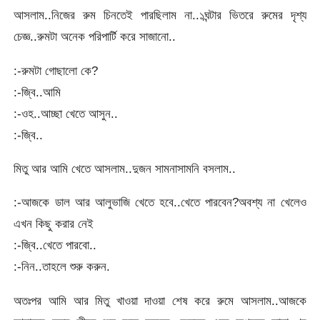
আসলাম..নিজের রুম চিনতেই পারছিলাম না..১ঘন্টার ভিতরে রুমের দৃশ্য
চেজ্ঞ..রুমটা অনেক পরিপার্টি করে সাজানো..
:-রুমটা গোছালো কে?
:-জ্বি..আমি
:-ওহ..আচ্ছা খেতে আসুন..
:-জ্বি..
মিতু আর আমি খেতে আসলাম..দুজন সামনাসামনি বসলাম..
:-আজকে ডাল আর আলুভাজি খেতে হবে..খেতে পারবেন?অবশ্য না খেলেও
এখন কিছু করার নেই
:-জ্বি..খেতে পারবো..
:-নিন..তাহলে শুরু করুন.
অতঃপর আমি আর মিতু খাওয়া দাওয়া শেষ করে রুমে আসলাম..আজকে