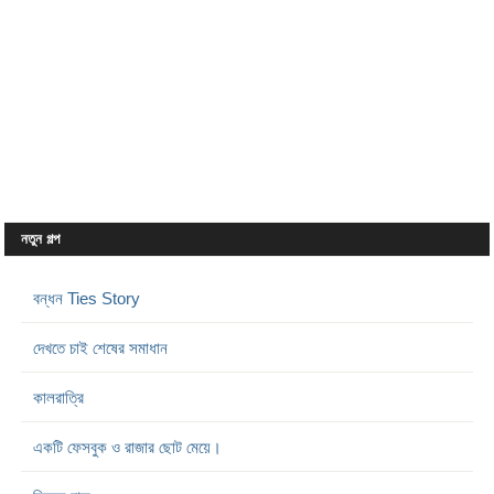
নতুন গল্প
বন্ধন Ties Story
দেখতে চাই শেষের সমাধান
কালরাত্রি
একটি ফেসবুক ও রাজার ছোট মেয়ে।