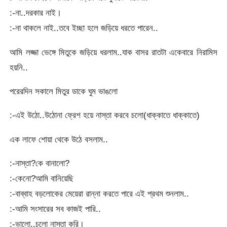
:-না..দরকার নাই।
:-না থাকলে নাই..তবে ইচ্ছা হলে জড়িয়ে ধরতে পারেন..
আমি লজ্জা ভেঙ্গে মিতুকে জড়িয়ে ধরলাম..যাক বাসর রাতটা একেবারে নিরামিস
হয়নি..
পরেরদিন সকালে মিতুর ডাকে ঘুম ভাঙলো
:-এই উঠো..উঠোনা ফ্রেশ হয়ে নাস্তা করবে চলো(ধাক্কাতে ধাক্কাতে)
এক লাফে শোয়া থেকে উঠে বসলাম..
:-নাস্তা?কে বানালো?
:-কেনো?আমি বানিয়েছি
:-বাব্বাহ বড়লোকের মেয়েরা রান্না করতে পারে এই প্রথম শুনলাম..
:-আমি সংসারের সব কাজই পারি..
:-ভালো..চলো নাস্তা করি।