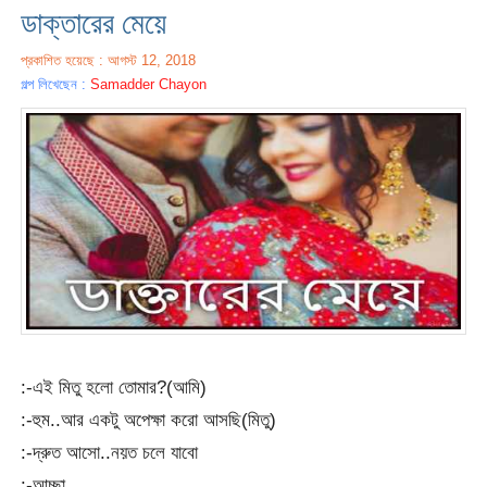
ডাক্তারের মেয়ে
প্রকাশিত হয়েছে : আগস্ট 12, 2018
গল্প লিখেছেন :
Samadder Chayon
:-এই মিতু হলো তোমার?(আমি)
:-হুম..আর একটু অপেক্ষা করো আসছি(মিতু)
:-দ্রুত আসো..নয়ত চলে যাবো
:-আচ্ছা..