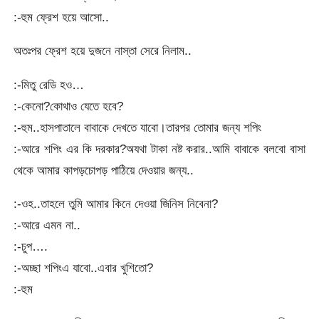
:-হুম ফ্রেশ হয়ে আসো..
অতঃপর ফ্রেশ হয়ে দুজনে নাস্তা সেরে নিলাম..
:-মিতু রেডি হও…
:-কেনো?কোথাও যেতে হবে?
:-হুম..হাসপাতালে বাবাকে দেখতে যাবো।তারপর তোমার জন্য শপিং
:-আরে শপিং এর কি দরকার?অযথা টাকা নষ্ট করার..আমি বাবাকে বলবো বাসা
থেকে আমার কাপড়চোপড় পাঠিয়ে দেওয়ার জন্য..
:-ওহ..তাহলে তুমি আমার কিনে দেওয়া জিনিস নিবেনা?
:-আরে এমন না..
:-চুপ….
:-অচ্ছা শপিংএ যাবো..এবার খুশিতো?
:-হুম