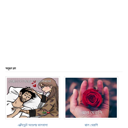
অনুরূপ গল্প
এক্সিডেন্ট অতঃপর ভালবাসা
ঝাল থেরাপি