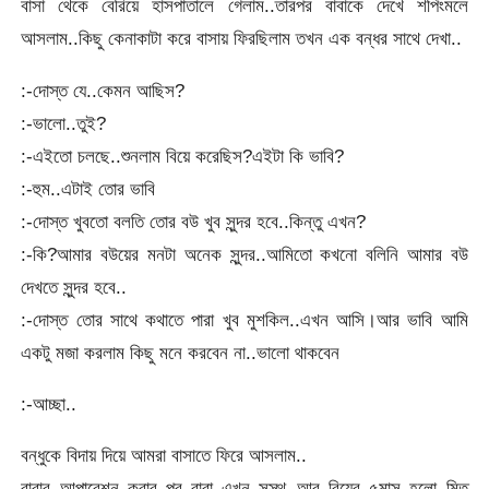
বাসা থেকে বেরিয়ে হাসপাতালে গেলাম..তারপর বাবাকে দেখে শপিংমলে
আসলাম..কিছু কেনাকাটা করে বাসায় ফিরছিলাম তখন এক বন্ধর সাথে দেখা..
:-দোস্ত যে..কেমন আছিস?
:-ভালো..তুই?
:-এইতো চলছে..শুনলাম বিয়ে করেছিস?এইটা কি ভাবি?
:-হুম..এটাই তোর ভাবি
:-দোস্ত খুবতো বলতি তোর বউ খুব সুন্দর হবে..কিন্তু এখন?
:-কি?আমার বউয়ের মনটা অনেক সুন্দর..আমিতো কখনো বলিনি আমার বউ
দেখতে সুন্দর হবে..
:-দোস্ত তোর সাথে কথাতে পারা খুব মুশকিল..এখন আসি।আর ভাবি আমি
একটু মজা করলাম কিছু মনে করবেন না..ভালো থাকবেন
:-আচ্ছা..
বন্ধুকে বিদায় দিয়ে আমরা বাসাতে ফিরে আসলাম..
বাবার আপারেশন করার পর বাবা এখন সুস্থ..আর বিয়ের ৫মাস হলো মিতু