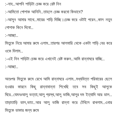
:-নাহ..আপনি শাড়িটা চেজ্ঞ করে রেষ্ট নিন
:-আমিতো পোশাক আনিনি..তাহলে চেজ্ঞ করবো কিভাবে?
:-আসুন আমার সাথে..মায়ের শাড়ি দিচ্ছি।চেজ্ঞ করে ওটাই পরেন..কাল নতুন
পোশাক কিনে দিবো..
:-আচ্ছা..
মিতুকে নিয়ে আমার রুমে এলাম..তারপর আলমারি থেকে একটা শাড়ি বের করে
ওকে দিলাম..
:-এই নিন শাড়িটা চেজ্ঞ করে এখানেই রেষ্ট করুন..আমি রান্নাঘরে যাচ্ছি..
:-আচ্ছা..
অতঃপর মিতুকে রুমে রেখে আমি রান্নাঘরে এলাম..মধ্যবিত্ত পরিবারের ছেলে
হওয়ার কারনে কিছু রান্নাবান্না শিখেছি তবে সব কিছুই আলুকে
ঘিরে..যেমনঃআলু ভত্তা,আলু প্রস্থ,আলু ভাজি,আলুর দম ইত্যাদি আর ডাল..
তাড়াতাড়ি ডাল,ভাত..আর আলু ভাজি রান্না করে টেবিলে রাখলাম..এবার
মিতুকে ডাকার জন্য রুমে