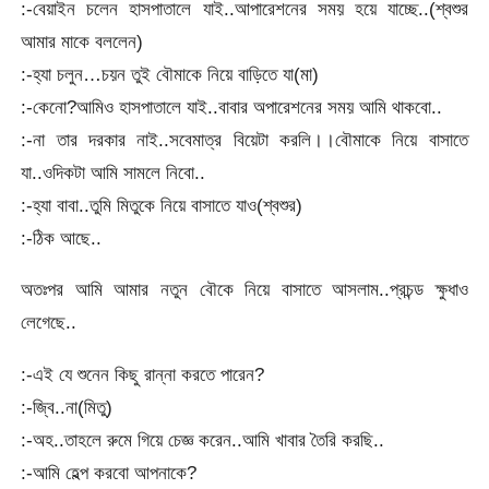
:-বেয়াইন চলেন হাসপাতালে যাই..আপারেশনের সময় হয়ে যাচ্ছে..(শ্বশুর
আমার মাকে বললেন)
:-হ্যা চলুন…চয়ন তুই বৌমাকে নিয়ে বাড়িতে যা(মা)
:-কেনো?আমিও হাসপাতালে যাই..বাবার অপারেশনের সময় আমি থাকবো..
:-না তার দরকার নাই..সবেমাত্র বিয়েটা করলি।।বৌমাকে নিয়ে বাসাতে
যা..ওদিকটা আমি সামলে নিবো..
:-হ্যা বাবা..তুমি মিতুকে নিয়ে বাসাতে যাও(শ্বশুর)
:-ঠিক আছে..
অতঃপর আমি আমার নতুন বৌকে নিয়ে বাসাতে আসলাম..প্রচন্ড ক্ষুধাও
লেগেছে..
:-এই যে শুনেন কিছু রান্না করতে পারেন?
:-জ্বি..না(মিতু)
:-অহ..তাহলে রুমে গিয়ে চেজ্ঞ করেন..আমি খাবার তৈরি করছি..
:-আমি হেল্প করবো আপনাকে?