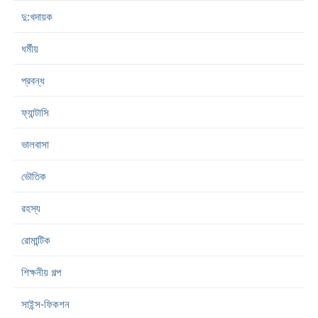
দু:খদায়ক
ধর্মীয়
প্রবন্ধ
ফ্যান্টাসি
ভালবাসা
ভৌতিক
রহস্য
রোমান্টিক
শিক্ষনীয় গল্প
সাইন্স-ফিকশন