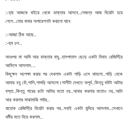
:-হ্যা আজকে বাইরে থেকে ডাক্তার আসবে..সেজন্য আজ বিয়েটা হয়ে
গেলে..তোর বাবার অপারেশনটা করানো যাবে
:-আচ্ছা ঠিক আছে..
:-হুম চল..
অতঃপর মা আমি আর ডাক্তার বাবু..হাসপাতাল ছেড়ে একটা বিবাহ রেজিস্ট্রি
আফিসে আসলাম…
কিছুক্ষন অপেক্ষা করার পর দেখলাম একটা গাড়ি এসে থামলো..গাড়ি থেকে
আমার হবু বৌ,শালি,শাশুড়ি আসলো।শালীটা দেখতে অপূর্ব..কিন্তু বউটা আটার
বস্তা..কিন্তু গায়ের রংটা আটার মতো নয়..আবার কয়লার মতোও নয়..আটা
আর কয়লার মাঝামাঝি পর্যায়..
যাহোক রেজিস্ট্রি বিয়েটা করার পর..সবাই একটা মন্দিরে আসলাম..সেখানে
ধর্মীয় মতে বিয়ে করলাম..