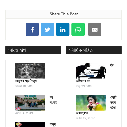
Share This Post
আরও গল্প
সর্বাধিক পঠিত
বউ
মানুষের গড়া দৈত্য
অফিসের বস
আগস্ট 18, 2018
জানু. 23, 2018
ঘর
একটি
সংসার
সত্য
ঘটনা
অবলম্বনে
সেপ্টে. 4, 2019
আগস্ট 12, 2017
মানুষ