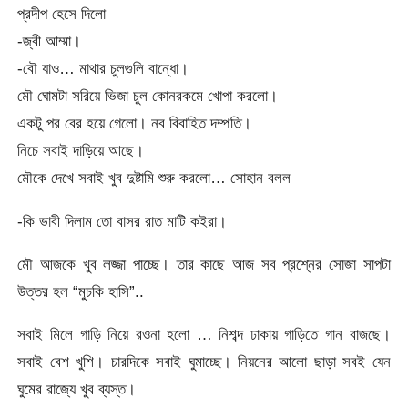
প্রদীপ হেসে দিলো
-জ্বী আম্মা।
-বৌ যাও… মাথার চুলগুলি বান্ধো।
মৌ ঘোমটা সরিয়ে ভিজা চুল কোনরকমে খোপা করলো।
একটু পর বের হয়ে গেলো। নব বিবাহিত দম্পতি।
নিচে সবাই দাড়িয়ে আছে।
মৌকে দেখে সবাই খুব দুষ্টামি শুরু করলো… সোহান বলল
-কি ভাবী দিলাম তো বাসর রাত মাটি কইরা।
মৌ আজকে খুব লজ্জা পাচ্ছে। তার কাছে আজ সব প্রশ্নের সোজা সাপটা
উত্তর হল “মুচকি হাসি”..
সবাই মিলে গাড়ি নিয়ে রওনা হলো … নিশব্দ ঢাকায় গাড়িতে গান বাজছে।
সবাই বেশ খুশি। চারদিকে সবাই ঘুমাচ্ছে। নিয়নের আলো ছাড়া সবই যেন
ঘুমের রাজ্যে খুব ব্যস্ত।