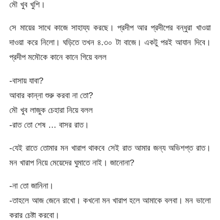
মৌ খুব খুশি।
সে মায়ের সাথে কাজে সাহায্য করছে। প্রদীপ আর প্রদীপের বন্ধুরা খাওয়া
দাওয়া করে নিলো। ঘড়িতে তখন ৪.৩০ টা বাজে। একটু পরই আযান দিবে।
প্রদীপ মমৌকে কানে কানে গিয়ে বলল
-বাসায় যাবা?
আবার কান্না শুরু করবা না তো?
মৌ খুব লাজুক চেহারা নিয়ে বলল
-রাত তো শেষ … বাসর রাত।
-যেই রাতে তোমার মন খারাপ থাকবে সেই রাত আমার জন্য অভিশপ্ত রাত।
মন খারাপ নিয়ে মেয়েদের ঘুমাতে নাই। জানোনা?
-না তো জানিনা।
-তাহলে আজ জেনে রাখো। কখনো মন খারাপ হলে আমাকে বলবা। মন ভালো
করার চেষ্টা করবো।