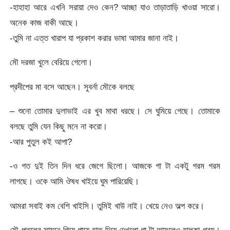
-হাহাহা আরে এখনি সরায়া দেও কেন? আচ্ছা যাও তাড়াতাড়ি খাওয়া সারো।
অনেক কাজ বাকী আছে।
-তুমি না এত্ত খারাপ যা প্রকাশ করার ভাষা আমার জানা নাই।
মৌ দরজা খুলে বেরিয়ে গেলো।
প্রদীপের মা বসে আছেন। সুবর্না মৌকে বলছে
– শুনো তোমার দুলাভাই এর খুব মাথা ধরছে। সে ঘুমিয়ে গেছে। তোমাকে
বলছে তুমি যেন কিছু মনে না করো।
-আর পুতুল কই আপা?
-ও গত দুই তিন দিন ধরে জেগে ছিলো। আজকে গা টা একটু গরম গরম
লাগছে। ওকে আমি ঔষধ খাইয়ে ঘুম পারিয়েছি।
আমরা সবাই কম বেশি খাইসি। তুমিই খাউ নাই। খেয়ে নেও অল্প করে।
মৌ পুতুলের সামনে গিয়ে গায়ে হাত দিয়ে দেখলো গা টা আসলেও হালকা গরম।