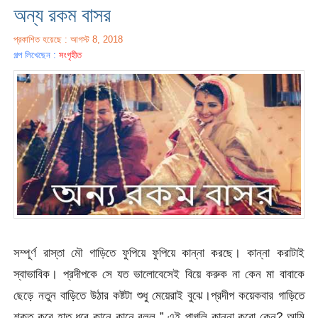
অন্য রকম বাসর
প্রকাশিত হয়েছে : আগস্ট 8, 2018
গল্প লিখেছেন :
সংগৃহীত
সম্পূর্ণ রাস্তা মৌ গাড়িতে ফুপিয়ে ফুপিয়ে কান্না করছে। কান্না করাটাই
স্বাভাবিক। প্রদীপকে সে যত ভালোবেসেই বিয়ে করুক না কেন মা বাবাকে
ছেড়ে নতুন বাড়িতে উঠার কষ্টটা শুধু মেয়েরাই বুঝে।প্রদীপ কয়েকবার গাড়িতে
শক্ত করে হাত ধরে কানে কানে বলল ” এই পাগলি কান্না করো কেন? আমি