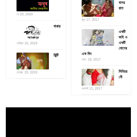
বাসর
রাত
মে 20, 2020
জুন 17, 2017
থাপ্পড়
একটি
ভাই ও
একটি
এপ্রিল 16, 2019
বোনের
এক দিন
ঝিন্টি
নভে. 19, 2017
সিনিয়র
ফেব্রু. 20, 2019
বৌ
আগস্ট 11, 2017