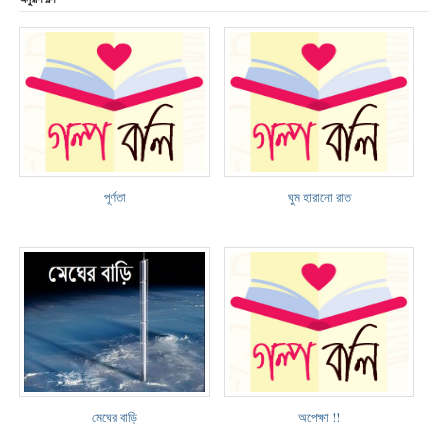
পূর্ণতা
ঘুম হারানো রাত
মেঘের বাড়ি
অপেক্ষা !!