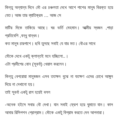
কিন্তু অন্যান্য দিনে মৌ এর চঞ্চলতা দেখে আশে পাশের মানুষ বিরক্ত হয়ে
যেত। আজ তার ব্যাতিক্রম … আজ সে
মাটির দিকে তাকিয়ে আছে। ঘর ভর্তি মেহমান। আত্মীয় স্বজন ,পাড়া
প্রতিবেশি ,বন্ধু বান্ধব।
কত মানুষ চারপাশে। ছবি তুলছে সবাই যে যার মত। বৌএর সাথে
মৌকে দেখে একটু ক্লান্তই মনে হচ্ছিলো..।
এটা প্রদীপের বোন (সুবর্না) খেয়াল করলেন।
কিন্তু বেপরোয়া মানুষজন এসব ততক্ষন বুঝে না যতক্ষণ এদের চোখে আঙ্গুল
দিয়ে না দেখানো হয়।
তাই সুবর্না একটু রাগ হয়েই বলল
-অনেক হইসে সবার বৌ দেখা। যান সবাই ফ্রেশ হয়ে ঘুমাতে যান। কাল
আবার রিসিপশন প্রোগ্রাম। মৌকে একটু বিশ্রাম করতে দেন আপনারা।