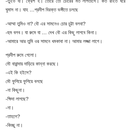
-তুইও যা। ফ্রেশ হ। তোরে তো চোরের মত লাগতাসে। কত রাইত ধরে
ঘুমাস না। যাহ …প্রদীপ বিরক্ত ভঙ্গীতে চলছে
-আম্মা তুমিও না? বৌ এর সামনেও চোর চুট্টা বলবা?
-হুম বলব। যা রুমে যা … দেখ বৌ এর কিছু লাগবে কিনা।
-আমারে আর তুমি ওর সামনে ধমকাবা না। আমার লজ্জা লাগে।
প্রদীপ রুমে গেলো।
মৌ বারান্দায় দাড়িয়ে কান্না করছে।
-এই কি হইসে?
মৌ ফুপিয়ে ফুপিয়ে বলছে
-না কিছুনা।
-ক্ষিদা লাগছে?
-না।
-তাহলে?
-কিচ্ছু না।