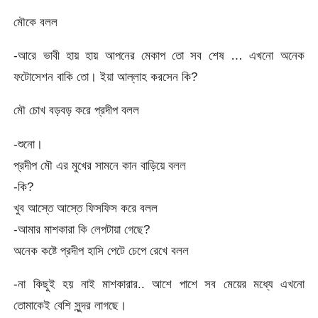
মৌকে বলল
-আরে ভাবী হায় হায় আপনের মেকাপ তো সব শেষ … এখনো অনেক
ফটোসেশন বাকি তো। ইয়া আল্লাহ করসেন কি?
মৌ চোখ বড়বড় করে প্রদীপ বলল
-শুনো।
প্রদীপ মৌ এর মুখের সামনে কান বাড়িয়ে বলল
-কি?
খুব আস্তে আস্তে ফিসফিস করে বলল
-আমার মাশকারা কি লেপটায়া গেছে?
অনেক কষ্টে প্রদীপ হাসি পেটে চেপে রেখে বলল
-না কিছুই হয় নাই মাশকারার.. আশে পাশে সব মেয়ের মধ্যে এখনো
তোমাকেই বেশি সুন্দর লাগছে।