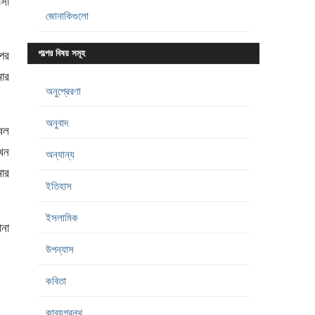
াসা
জোনাকিগুলো
গল্পের বিষয় সমূহ
পর
ার
অনুপ্রেরণা
অনুবাদ
বল
খন
অন্যান্য
মার
ইতিহাস
ইসলামিক
না
উপন্যাস
কবিতা
কাব্যগ্রন্থ