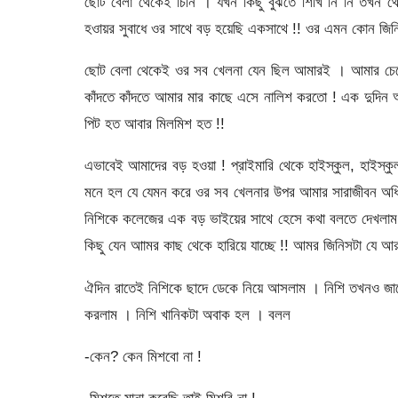
ছোট বেলা থেকেই চিনি । যখন কিছু বুঝতে শিখি নি নি তখন থে
হওায়র সুবাধে ওর সাথে বড় হয়েছি একসাথে !! ওর এমন কোন জিনি
ছোট বেলা থেকেই ওর সব খেলনা যেন ছিল আমারই । আমার চেয়ে
কাঁদতে কাঁদতে আমার মার কাছে এসে নালিশ করতো ! এক দুদি
পিট হত আবার মিলমিশ হত !!
এভাবেই আমাদের বড় হওয়া ! প্রাইমারি থেকে হাইস্কুল, হাইস
মনে হল যে যেমন করে ওর সব খেলনার উপর আমার সারাজীবন অধ
নিশিকে কলেজের এক বড় ভাইয়ের সাথে হেসে কথা বলতে দেখলাম ক
কিছু যেন আামর কাছ থেকে হারিয়ে যাচ্ছে !! আমর জিনিসটা যে আ
ঐদিন রাতেই নিশিকে ছাদে ডেকে নিয়ে আসলাম । নিশি তখনও জা
করলাম । নিশি খানিকটা অবাক হল । বলল
-কেন? কেন মিশবো না !