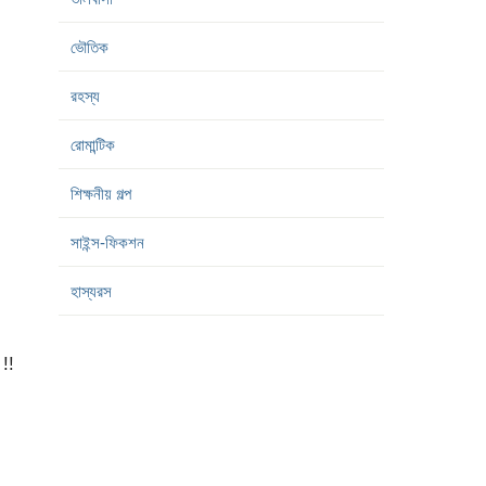
ভৌতিক
রহস্য
রোমান্টিক
শিক্ষনীয় গল্প
সাইন্স-ফিকশন
হাস্যরস
 !!