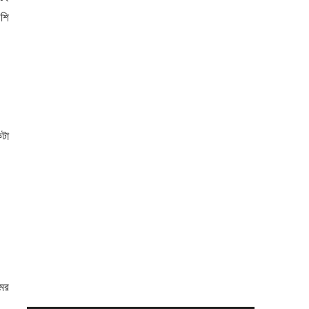
শি
কটা
মর