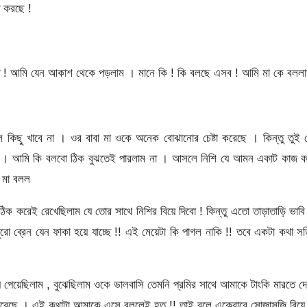
 করছে !
বলতে ! আমি যেন আকাশ থেকে পড়লাম । মানে কি ! কি বলছে এসব ! আমি মা কে বলল
 কিছু খাবে না । ওর বাবা মা ওকে অনেক বোঝানোর চেষ্টা করেছে । কিন্তু তুই
ে । আমি কি বলবো ঠিক বুঝতেই পারলাম না । আসলে নিশি যে আমন একাট কাজ ক
 মা বলল
ঠিক করেই রেখেছিলাম যে তোর সাথে নিশির বিয়ে দিবো ! কিন্তু এতো তাড়াতাড়ি ভাবি
ো ব্রেন যেন ফাকা হয়ে যাচ্ছে !! এই মেয়েটা কি পাগল নাকি !! তবে একটা কথা সত
পেয়েছিলাম , বুঝেছিলাম ওকে ভালবাসি তেমনি প্রমির সাথে আমাকে টাংকি মারতে দ
পেরেছে । এই কথাটা আমাকে এসে বললেই হত !! তাই বলে একেবারে সোজাসুজি বিয়ে