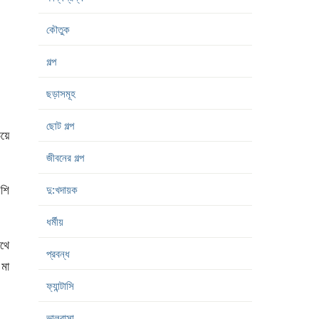
কৌতুক
গল্প
ছড়াসমূহ
ছোট গল্প
িয়ে
জীবনের গল্প
িশি
দু:খদায়ক
ধর্মীয়
থে
প্রবন্ধ
মা
ফ্যান্টাসি
ভালবাসা