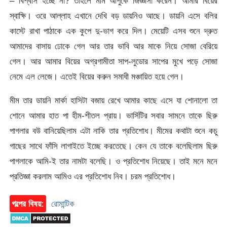
– বিশ্বাস হচ্ছে না? তাহলে মীম আপুকে জিজ্ঞাসা করেন। আমার বিয়ের
স্বাক্ষি। ওরে আল্লাহ এখানে দেখি বড় ডায়নিও আছে। ডায়নি এসে বলির
কাস্টে রাখা পাঠাকে এক কুপে দু-ভাগ করে দিল। মেয়েটি এসব শুনে দ্রুত
আমাদের বাসায় ঢোকে গেল আর তার ভাবি আর মাকে নিয়ে সোজা বেরিয়ে
গেল। আর আমার বিয়ের অগ্রগামীতা সাপ-লুডোর সাপের মুখে পড়ে সোজা
নেমে এল লেজে। এতেই বিয়ের করুন সমাধী মঞ্চায়িত হয়ে গেল।
মীম তার ডায়নি মার্কা হাসিটা বজায় রেখে আমার কাছে এসে যা শোনালো তা
শোনে আমার হাত পা হীম-শীতল প্রায়। ভার্সিটির সবার সামনে তাকে ছিরু
পাগলার বউ বানিয়েছিলাম এটা নাকি তার প্রতিশোধ। মীমের কথাটা শুনে কচু
গাছের সাথে ফাঁসি লাগাইতে ইচ্ছে করতেছে। কেন যে তাকে বলেছিলাম ছিরু
পাগলাকে আমি-ই তার নামটা বলেছি। ও প্রতিশোধ নিয়েছে। তাই মনে মনে
প্রতিজ্ঞা করলাম আমিও এর প্রতিশোধ নিব। চরম প্রতিশোধ।
গল্পের বিষয়:
রোমান্টিক