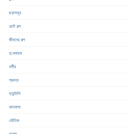
ছড়াসমূহ
ছোট গল্প
জীবনের গল্প
দু:খদায়ক
ধর্মীয়
প্রবন্ধ
ফ্যান্টাসি
ভালবাসা
ভৌতিক
রহস্য