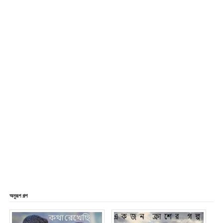
অনুরূপ গল্প