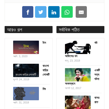
আরও গল্প
সর্বাধিক পঠিত
টান
বউ
অফিসের বস
অক্টো. 3, 2020
জানু. 23, 2018
বাংলো
বাড়ির
একটি
লোকটি
সত্য
ঘটনা
জুলাই 24, 2018
অবলম্বনে
আগস্ট 12, 2017
বিষ
বাসর
রাত
অক্টো. 31, 2018