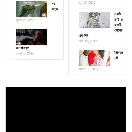
জুন 17, 2017
গড
কন্যা
একটি
ভাই ও
জুলাই 2, 2020
একটি
বোনের
এক দিন
নভে. 19, 2017
মাদকাসক্ত
সিনিয়র
ফেব্রু. 8, 2020
বৌ
আগস্ট 11, 2017