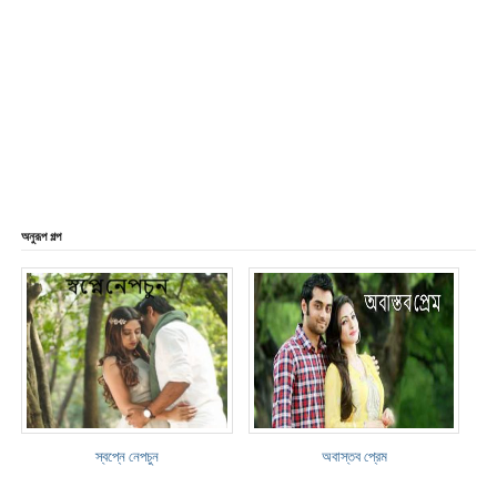
অনুরূপ গল্প
স্বপ্নে নেপচুন
অবাস্তব প্রেম