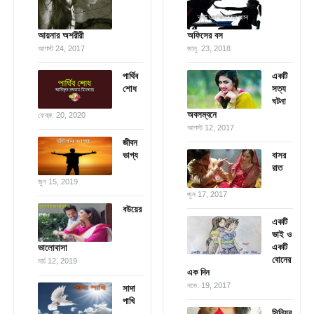
আয়নার অশরীরী
অফিসের বস
আগস্ট 24, 2017
জানু. 23, 2018
পার্থিব
একটি
শোধ
সত্য
ঘটনা
অবলম্বনে
ফেব্রু. 20, 2020
আগস্ট 12, 2017
জীবন
ভাগ্য
বাসর
রাত
জুন 15, 2019
জুন 17, 2017
বউয়ের
একটি
ভাই ও
একটি
ভালোবাসা
বোনের
মার্চ 12, 2019
এক দিন
নভে. 19, 2017
সাদা
পাখি
সিনিয়র