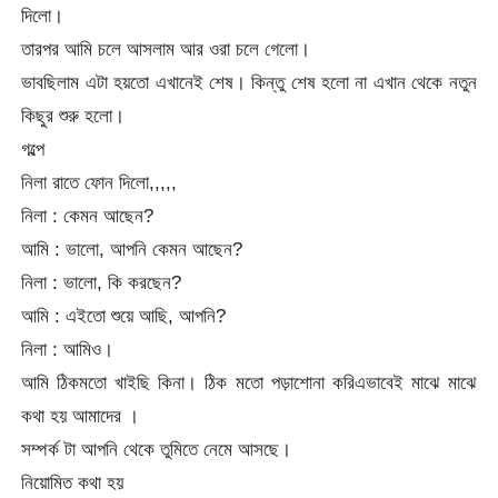
দিলো।
তারপর আমি চলে আসলাম আর ওরা চলে গেলো।
ভাবছিলাম এটা হয়তো এখানেই শেষ। কিন্তু শেষ হলো না এখান থেকে নতুন
কিছুর শুরু হলো।
গল্পে
নিলা রাতে ফোন দিলো,,,,,
নিলা : কেমন আছেন?
আমি : ভালো, আপনি কেমন আছেন?
নিলা : ভালো, কি করছেন?
আমি : এইতো শুয়ে আছি, আপনি?
নিলা : আমিও।
আমি ঠিকমতো খাইছি কিনা। ঠিক মতো পড়াশোনা করিএভাবেই মাঝে মাঝে
কথা হয় আমাদের ।
সম্পর্ক টা আপনি থেকে তুমিতে নেমে আসছে।
নিয়োমিত কথা হয়