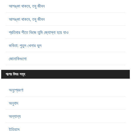
আশঙ্কা থাকবে, তবু জীবন
আশঙ্কা থাকবে, তবু জীবন
প্রতিবার শীতে ভিজে তুমি জ্যোস্না হয়ে যাও
কবিতা: পুতুল খেলার ভুল
জোনাকিগুলো
গল্পের বিষয় সমূহ
অনুপ্রেরণা
অনুবাদ
অন্যান্য
ইতিহাস