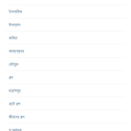
ইসলামিক
উপন্যাস
কবিতা
কাব্যগ্রন্থ
কৌতুক
গল্প
ছড়াসমূহ
ছোট গল্প
জীবনের গল্প
দু:খদায়ক