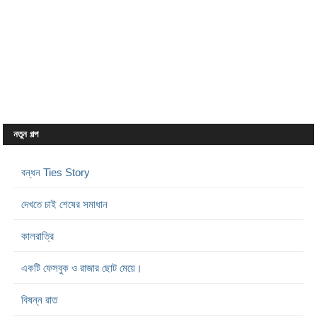
নতুন গল্প
বন্ধন Ties Story
দেখতে চাই শেষের সমাধান
কালরাত্রি
একটি ফেসবুক ও রাজার ছোট মেয়ে।
বিষন্ন রাত