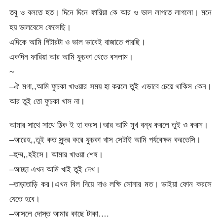
তবু ও বলতে হত। দিনে দিনে ফারিয়া কে আর ও ভাল লাগতে লাগলো। মনে
হয় ভালবেসে ফেলেছি।
এদিকে আমি গিটারটা ও ভাল ভাবেই বাজাতে পারছি।
একদিন ফারিয়া আর আমি ফুচকা খেতে বসলাম।
~
–ঐ মগা,,আমি ফুচকা খাওয়ার সময় হা করলে তুই এভাবে চেয়ে থাকিস কেন।
আর তুই তো ফুচকা খাস না।
আমার সাথে সাথে ঠিক ই হা করস।আর আমি মুখ বন্ধ করলে তুই ও করস।
–আরেহ,,তুই কত সুন্দর করে ফুচকা খাস সেটাই আমি পর্যবেক্ষন করতেসি।
–হুম্ম,,হইসে। আমার খাওয়া শেষ।
–আচ্ছা এখন আমি খাই তুই দেখ।
–তাড়াতাড়ি কর।এখন বিল দিয়ে দাও লক্ষি সোনার মত। ভাইয়া ফোন করসে
যেতে হবে।
–আসলে দোস্ত আমার কাছে টাকা….