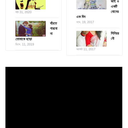
ভাই ও
একটি
বোনের
মার্চ 31, 2020
এক দিন
নভে. 19, 2017
বাঁচতে
পারবো
সিনিয়র
না
বৌ
তোমাকে ছাড়া
ডিসে. 11, 2019
আগস্ট 11, 2017