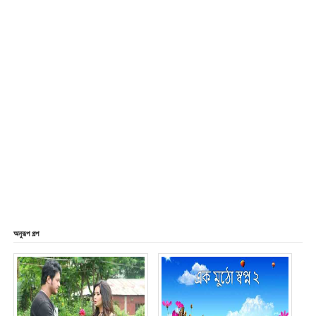
অনুরূপ গল্প