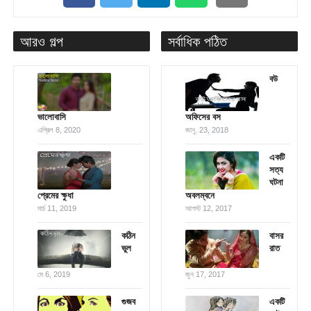
আরও গল্প
সর্বাধিক পঠিত
বউ
ভালোবাসি
অফিসের বস
এপ্রিল 8, 2020
জানু. 23, 2018
একটি
সত্য
ঘটনা
প্রেমের ক্ষুধা
অবলম্বনে
মার্চ 11, 2019
আগস্ট 12, 2017
কঠিন
বাসর
ভুল
রাত
মে 6, 2019
জুন 17, 2017
গুজব
একটি