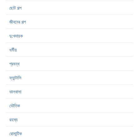
ছোট গল্প
জীবনের গল্প
দু:খদায়ক
ধর্মীয়
প্রবন্ধ
ফ্যান্টাসি
ভালবাসা
ভৌতিক
রহস্য
রোমান্টিক