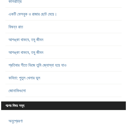
কালরাত্রি
একটি ফেসবুক ও রাজার ছোট মেয়ে।
বিষন্ন রাত
আশঙ্কা থাকবে, তবু জীবন
আশঙ্কা থাকবে, তবু জীবন
প্রতিবার শীতে ভিজে তুমি জ্যোস্না হয়ে যাও
কবিতা: পুতুল খেলার ভুল
জোনাকিগুলো
গল্পের বিষয় সমূহ
অনুপ্রেরণা