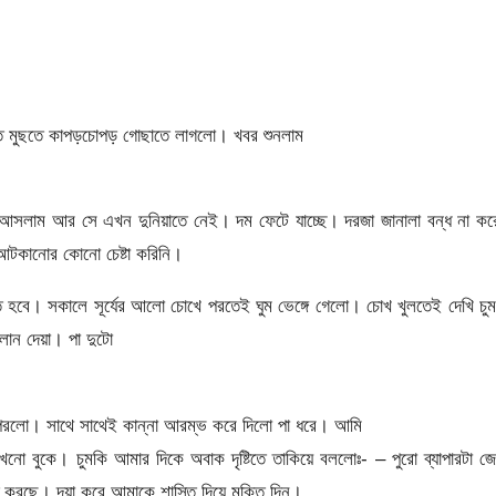
ছতে মুছতে কাপড়চোপড় গোছাতে লাগলো। খবর শুনলাম
 আসলাম আর সে এখন দুনিয়াতে নেই। দম ফেটে যাচ্ছে। দরজা জানালা বন্ধ না কর
 আটকানোর কোনো চেষ্টা করিনি।
তে হবে। সকালে সূর্যের আলো চোখে পরতেই ঘুম ভেঙ্গে গেলো। চোখ খুলতেই দেখি চু
লান দেয়া। পা দুটো
পরলো। সাথে সাথেই কান্না আরম্ভ করে দিলো পা ধরে। আমি
নো বুকে। চুমকি আমার দিকে অবাক দৃষ্টিতে তাকিয়ে বললোঃ- – পুরো ব্যাপারটা জ
করছে। দয়া করে আমাকে শাস্তি দিয়ে মুক্তি দিন।