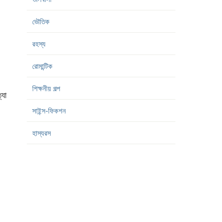
ভৌতিক
রহস্য
রোমান্টিক
শিক্ষনীয় গল্প
যা
সাইন্স-ফিকশন
হাস্যরস