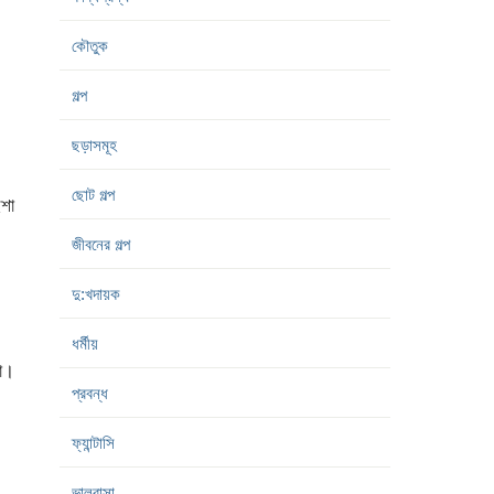
কৌতুক
গল্প
ছড়াসমূহ
ছোট গল্প
ইশা
জীবনের গল্প
দু:খদায়ক
ধর্মীয়
বো।
প্রবন্ধ
ফ্যান্টাসি
ভালবাসা