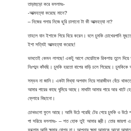
তাড়াহুড়ো করে বললামঃ-
-আত্মহত্যা করেছে মানে?
– নিজের গলায় নিজে ছুরি চালানো টা কী আত্মহত্যা না?
তাহলে যান ইশাকে গিয়ে বিয়ে করেন। বলে চুমকি চোখেরপানি মু
ইশা সত্যিই আত্মহত্যা করেছে!
ভাবতেই কেমন লাগছে! একটু আগে মেয়েটাকে রিকশায় তুলে দিয়ে
নিঃশব্দে কাঁদছি। চুমকি হয়তো বাপের বাড়ি চলে গিয়েছে। চুমকিকে
সম্ভব না জানি। একটা মিথ্যা অপবাদ নিয়ে সারাজীবন বেঁচে থাক
আমার পায়ের কাছে ঘুমিয়ে আছে। মাথাটা আমার পায়ে আর খাটে হে
ফ্লোরে বিছানো।
চোখগুলো ফুলে আছে। আমি উঠে পরেছি টের পেয়ে চুমকি ও উঠে 
পা সরিয়ে বললামঃ- – শত হোক তুই আমার স্ত্রী। তোর জায়গা এখ
বুঝলাম আমি ক্ষমার যোগ্য না। আপনার ক্ষমা আমাকে আরো আঘাত 