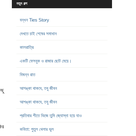
নতুন গল্প
বন্ধন Ties Story
দেখতে চাই শেষের সমাধান
কালরাত্রি
একটি ফেসবুক ও রাজার ছোট মেয়ে।
বিষন্ন রাত
আশঙ্কা থাকবে, তবু জীবন
িছু
আশঙ্কা থাকবে, তবু জীবন
প্রতিবার শীতে ভিজে তুমি জ্যোস্না হয়ে যাও
ির
কবিতা: পুতুল খেলার ভুল