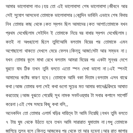
আমার ভালোবাসা নাও।হয় তো এই ভালোবাসা শেষ ভালোবাসা।জীবনে আর
সেই সুযোগ আসবেনা তোমাকে ভালোবাসার।কোন্দিন ভাবিনি এভাবে শেষ বিদায়
নিব তোমার কাছ থেকে।কত স্বপন ছিল আমাদের।কত আশা!তোমাকে যখন
প্রথম দেখেছিলাম সেইদিন ই তোমাকে নিয়ে ঘর বাধার স্বপন দেখেছিলাম।
কতই না অগুছালো ছিলে তুমি!আমি বলতাম বিয়ের পর তোমাকে এমন
অগোছালো থাকতে দেখলে মেরে ফেলব।কিন্তু আজ!সেটা আর সম্ভব না।
যখন তোমার কুলে মাথা রেখে বলতাম আমরা বিয়ের পর একটা সুন্ধর দেশে
ঘুরতে যাব ঠিক তখন তুমি বলতে এতো স্পন দেখা ভালো না।এই স্পনই
আমাদের কষ্টের কারণ হবে। তোমাকে আমি বকা দিতাম।বলতাম এসব বাঝে
কথা।আজ তোমার বলা সেই কথা গুলো সুচের মত আমার কানে&রিদয়ে আঘাত
করতেছে।আজ বুঝতে পেরেছি সুখ নামক সফটওয়্যার টা সবার কপালে সাপোর্ট
করেনা।এই শেষ সময়ে কিছু কথা বলি,,
অনেকদিন তো তোমার এলার্ম ঘড়ির দায়িত্ব টা আমি নিয়েছি।যখন তুমি বলতে
৭ টায় ঘুম থেকে উঠতে হবে তখন আমি সারারাত ঘুমাতাম না।শুধু তোমাকে
জাগিয়ে তুলব বলে।কিন্তু আজকের পর থেকে তা আর হবেনা।আর রাত জাগার