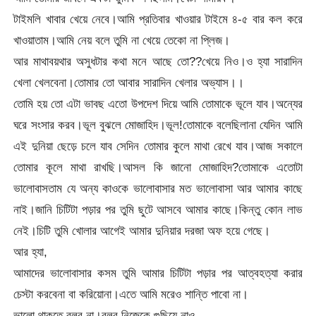
টাইমলি খাবার খেয়ে নেবে।আমি প্রতিবার খাওয়ার টাইমে ৪-৫ বার কল করে
খাওয়াতাম।আমি নেয় বলে তুমি না খেয়ে তেকো না প্লিজ।
আর মাথাবয়থার অসুধটার কথা মনে আছে তো??খেয়ে নিও।ও হ্যা সারাদিন
খেলা খেলবেনা।তোমার তো আবার সারাদিন খেলার অভ্যাস।।
তোমি হয় তো এটা ভাবছ এতো উপদেশ দিয়ে আমি তোমাকে ভূলে যাব।অন্যের
ঘরে সংসার করব।ভূল বুঝলে মোজাহিদ।ভূল!তোমাকে বলেছিলানা যেদিন আমি
এই দুনিয়া ছেড়ে চলে যাব সেদিন তোমার কুলে মাথা রেখে যাব।আজ সকালে
তোমার কূলে মাথা রাখছি।আসল কি জানো মোজাহিদ?তোমাকে এতোটা
ভালোবাসতাম যে অন্য কাওকে ভালোবাসার মত ভালোবাসা আর আমার কাছে
নাই।জানি চিটিটা পড়ার পর তুমি ছুটে আসবে আমার কাছে।কিন্তু কোন লাভ
নেই।চিটি তুমি খোলার আগেই আমার দুনিয়ার দরজা অফ হয়ে গেছে।
আর হ্যা,
আমাদের ভালোবাসার কসম তুমি আমার চিটিটা পড়ার পর আত্বহত্যা করার
চেস্টা করবেনা বা করিয়োনা।এতে আমি মরেও শান্তি পাবো না।
ভালো থাকতে বলব না।বলব নিজেকে গুছিয়ে নাও,,,