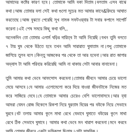
আমাদের কষ্টের কারণ হবে। তোমাকে আমি বকা দিতাম।বলতাম এসব বাঝে
কথা।আজ তোমার বলা সেই কথা গুলো সুচের মত আমার কানে&রিদয়ে আঘাত
করতেছে।আজ বুঝতে পেরেছি সুখ নামক সফটওয়্যার টা সবার কপালে সাপোর্ট
করেনা।এই শেষ সময়ে কিছু কথা বলি,,
অনেকদিন তো তোমার এলার্ম ঘড়ির দায়িত্ব টা আমি নিয়েছি।যখন তুমি বলতে
৭ টায় ঘুম থেকে উঠতে হবে তখন আমি সারারাত ঘুমাতাম না।শুধু তোমাকে
জাগিয়ে তুলব বলে।কিন্তু আজকের পর থেকে তা আর হবেনা।আর রাত জাগার
অভ্যাস টা আমি পরিহার করিয়েছি আমি না থাকায় সেটা আবার বানাবেনা।
তুমি আমার কথা ভেবে আফসোস করবেনা।তোমার জীবনে আমার চেয়ে ভালো
মেয়ে আসবে।যে আমার এলোমেলো করে দিয়ে যাওয়া জীবনটাকে নিজের মত
করে সাজিয়ে দেবে।যে তোমাকে আমার চেয়েও বেশি ভালোবাসবে।আর হ্যা
আমরা যেমন রোজ বিকেলে রিকশা নিয়ে ঘুরতাম বিয়ের পর বউকে নিয়ে সেভাবে
ঘুরবে।বট তলায় আমার কুলে মাথা রেখে যেভাবে ঘুমাতে বউয়ের কুলে মাথা
রেখে ঠিক সেভাবে ঘুমাবে। আমার কথা ভেবে মন খারাপ করবেনা।মনে করবে
আমি তোমার জীবনে একটা ভুমিকম্প ছিলাম।যেটা সাময়িক।