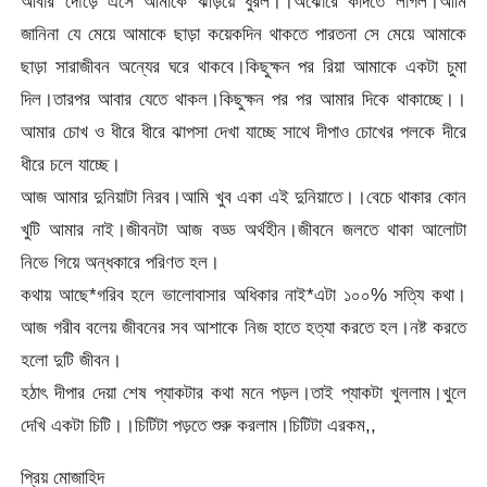
আবার দৌড়ে এসে আমাকে ঝড়িয়ে ধুরল।।অঝোরে কাদতে লাগল।আমি
জানিনা যে মেয়ে আমাকে ছাড়া কয়েকদিন থাকতে পারতনা সে মেয়ে আমাকে
ছাড়া সারাজীবন অন্যের ঘরে থাকবে।কিছুক্ষন পর রিয়া আমাকে একটা চুমা
দিল।তারপর আবার যেতে থাকল।কিছুক্ষন পর পর আমার দিকে থাকাচ্ছে।।
আমার চোখ ও ধীরে ধীরে ঝাপসা দেখা যাচ্ছে সাথে দীপাও চোখের পলকে দীরে
ধীরে চলে যাচ্ছে।
আজ আমার দুনিয়াটা নিরব।আমি খুব একা এই দুনিয়াতে।।বেচে থাকার কোন
খুটি আমার নাই।জীবনটা আজ বড্ড অর্থহীন।জীবনে জলতে থাকা আলোটা
নিভে গিয়ে অন্ধকারে পরিণত হল।
কথায় আছে*গরিব হলে ভালোবাসার অধিকার নাই*এটা ১০০% সত্যি কথা।
আজ গরীব বলেয় জীবনের সব আশাকে নিজ হাতে হত্যা করতে হল।নষ্ট করতে
হলো দুটি জীবন।
হঠাৎ দীপার দেয়া শেষ প্যাকটার কথা মনে পড়ল।তাই প্যাকটা খুললাম।খুলে
দেখি একটা চিটি।।চিটিটা পড়তে শুরু করলাম।চিটিটা এরকম,,
প্রিয় মোজাহিদ