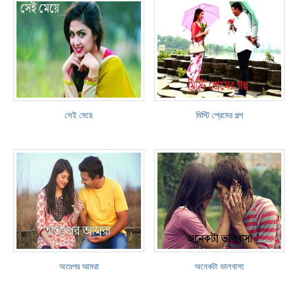
সেই মেয়ে
মিস্টি প্রেমের গল্প
অতঃপর আমরা
অনেকটা ভালবাসা