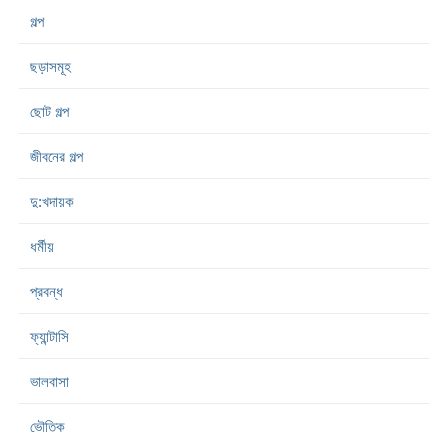
গল্প
ছড়াসমূহ
ছোট গল্প
জীবনের গল্প
দু:খদায়ক
ধর্মীয়
প্রবন্ধ
ফ্যান্টাসি
ভালবাসা
ভৌতিক