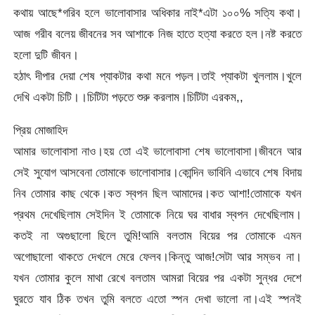
কথায় আছে*গরিব হলে ভালোবাসার অধিকার নাই*এটা ১০০% সত্যি কথা।
আজ গরীব বলেয় জীবনের সব আশাকে নিজ হাতে হত্যা করতে হল।নষ্ট করতে
হলো দুটি জীবন।
হঠাৎ দীপার দেয়া শেষ প্যাকটার কথা মনে পড়ল।তাই প্যাকটা খুললাম।খুলে
দেখি একটা চিটি।।চিটিটা পড়তে শুরু করলাম।চিটিটা এরকম,,
প্রিয় মোজাহিদ
আমার ভালোবাসা নাও।হয় তো এই ভালোবাসা শেষ ভালোবাসা।জীবনে আর
সেই সুযোগ আসবেনা তোমাকে ভালোবাসার।কোন্দিন ভাবিনি এভাবে শেষ বিদায়
নিব তোমার কাছ থেকে।কত স্বপন ছিল আমাদের।কত আশা!তোমাকে যখন
প্রথম দেখেছিলাম সেইদিন ই তোমাকে নিয়ে ঘর বাধার স্বপন দেখেছিলাম।
কতই না অগুছালো ছিলে তুমি!আমি বলতাম বিয়ের পর তোমাকে এমন
অগোছালো থাকতে দেখলে মেরে ফেলব।কিন্তু আজ!সেটা আর সম্ভব না।
যখন তোমার কুলে মাথা রেখে বলতাম আমরা বিয়ের পর একটা সুন্ধর দেশে
ঘুরতে যাব ঠিক তখন তুমি বলতে এতো স্পন দেখা ভালো না।এই স্পনই