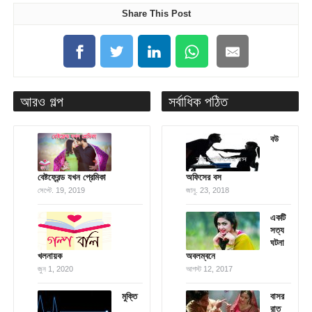
Share This Post
আরও গল্প
সর্বাধিক পঠিত
বউ
বেষ্টফ্রেন্ড যখন প্রেমিকা
অফিসের বস
সেপ্টে. 19, 2019
জানু. 23, 2018
একটি
সত্য
ঘটনা
খলনায়ক
অবলম্বনে
জুন 1, 2020
আগস্ট 12, 2017
মুক্তি
বাসর
রাত