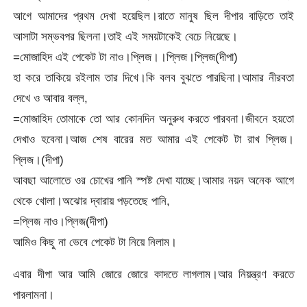
আগে আমাদের প্রথম দেখা হয়েছিল।রাতে মানুষ ছিল দীপার বাড়িতে তাই
আসাটা সম্ভবপর ছিলনা।তাই এই সময়টাকেই বেচে নিয়েছে।
=মোজাহিদ এই পেকেট টা নাও।প্লিজ।।প্লিজ।প্লিজ(দীপা)
হা করে তাকিয়ে রইলাম তার দিখে।কি বলব বুঝতে পারছিনা।আমার নীরবতা
দেখে ও আবার বল্ল,
=মোজাহিদ তোমাকে তো আর কোনদিন অনুরুধ করতে পারবনা।জীবনে হয়তো
দেখাও হবেনা।আজ শেষ বারের মত আমার এই পেকেট টা রাখ প্লিজ।
প্লিজ।(দীপা)
আবছা আলোতে ওর চোখের পানি স্পষ্ট দেখা যাচ্ছে।আমার নয়ন অনেক আগে
থেকে খোলা।অঝোর দ্বারায় পড়তেছে পানি,
=প্লিজ নাও।প্লিজ(দীপা)
আমিও কিছু না ভেবে পেকেট টা নিয়ে নিলাম।
এবার দীপা আর আমি জোরে জোরে কাদতে লাগলাম।আর নিয়ন্ত্রণ করতে
পারলামনা।