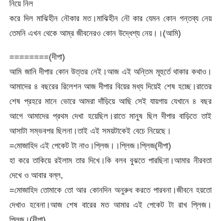
নিয়ে নিল
করে দিল মাঝিহীন নৌকার মত।মাঝিহীন নৌ কার যেমন কোন গন্তব্য নেয়
তেমনি এখন থেকে আম্র জীবনেরও কোন উদ্ধেশ্য নেয়।।(আমি)
========(দীপা)
আমি জানি দীপার কোন উত্তর নেই।আজ এই অন্তিম মূহুর্তে থাকার কথাও।
আমাদের ৪ বছরের রিলেশন আজ দীপার বিয়ের মধ্য দিয়েই শেষ হচ্ছে।রাতের
শেষ প্রহরে মানে ভোরে আমরা দাঁড়িয়ে আছি সেই যায়গায় যেখানে ৪ বছর
আগে আমাদের প্রথম দেখা হয়েছিল।রাতে মানুষ ছিল দীপার বাড়িতে তাই
আসাটা সম্ভবপর ছিলনা।তাই এই সময়টাকেই বেচে নিয়েছে।
=মোজাহিদ এই পেকেট টা নাও।প্লিজ।।প্লিজ।প্লিজ(দীপা)
হা করে তাকিয়ে রইলাম তার দিখে।কি বলব বুঝতে পারছিনা।আমার নীরবতা
দেখে ও আবার বল্ল,
=মোজাহিদ তোমাকে তো আর কোনদিন অনুরুধ করতে পারবনা।জীবনে হয়তো
দেখাও হবেনা।আজ শেষ বারের মত আমার এই পেকেট টা রাখ প্লিজ।
প্লিজ।(দীপা)