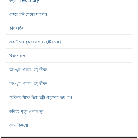
বন্ধন Ties Story
দেখতে চাই শেষের সমাধান
কালরাত্রি
একটি ফেসবুক ও রাজার ছোট মেয়ে।
বিষন্ন রাত
আশঙ্কা থাকবে, তবু জীবন
আশঙ্কা থাকবে, তবু জীবন
প্রতিবার শীতে ভিজে তুমি জ্যোস্না হয়ে যাও
কবিতা: পুতুল খেলার ভুল
জোনাকিগুলো