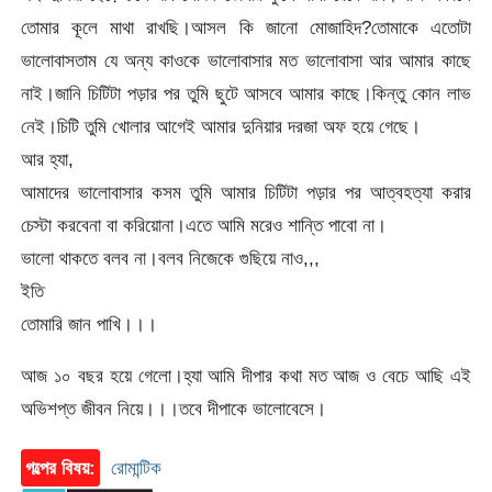
তোমার কূলে মাথা রাখছি।আসল কি জানো মোজাহিদ?তোমাকে এতোটা
ভালোবাসতাম যে অন্য কাওকে ভালোবাসার মত ভালোবাসা আর আমার কাছে
নাই।জানি চিটিটা পড়ার পর তুমি ছুটে আসবে আমার কাছে।কিন্তু কোন লাভ
নেই।চিটি তুমি খোলার আগেই আমার দুনিয়ার দরজা অফ হয়ে গেছে।
আর হ্যা,
আমাদের ভালোবাসার কসম তুমি আমার চিটিটা পড়ার পর আত্বহত্যা করার
চেস্টা করবেনা বা করিয়োনা।এতে আমি মরেও শান্তি পাবো না।
ভালো থাকতে বলব না।বলব নিজেকে গুছিয়ে নাও,,,
ইতি
তোমারি জান পাখি।।।
আজ ১০ বছর হয়ে গেলো।হ্যা আমি দীপার কথা মত আজ ও বেচে আছি এই
অভিশপ্ত জীবন নিয়ে।।।তবে দীপাকে ভালোবেসে।
গল্পের বিষয়:
রোমান্টিক