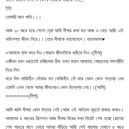
ইতি
তোমারি জান পাখি।।।
আজ ১০ বছর হয়ে গেলো।হ্যা আমি দীপার কথা মত আজ ও বেচে আছি এই
অভিশপ্ত জীবন নিয়ে।।।তবে দীপাকে ভালোবেসে। ভালোবাসা♥
=আমাকে মাফ করে দিও।পারলে জীবনটাকে গুছিয়ে নিও।(দীপা)
=জীবন যখন গুছাতেই চাচ্ছিলাম ঠিক তখন মহান আল্লাহ গোছানোর সামগ্রীটা
নিয়ে নিল
করে দিল মাঝিহীন নৌকার মত।মাঝিহীন নৌ কার যেমন কোন গন্তব্য নেয়
তেমনি এখন থেকে আম্র জীবনেরও কোন উদ্ধেশ্য নেয়।।(আমি)
========(দীপা)
আমি জানি দীপার কোন উত্তর নেই।আজ এই অন্তিম মূহুর্তে থাকার কথাও।
আমাদের ৪ বছরের রিলেশন আজ দীপার বিয়ের মধ্য দিয়েই শেষ হচ্ছে।রাতের
শেষ প্রহরে মানে ভোরে আমরা দাঁড়িয়ে আছি সেই যায়গায় যেখানে ৪ বছর