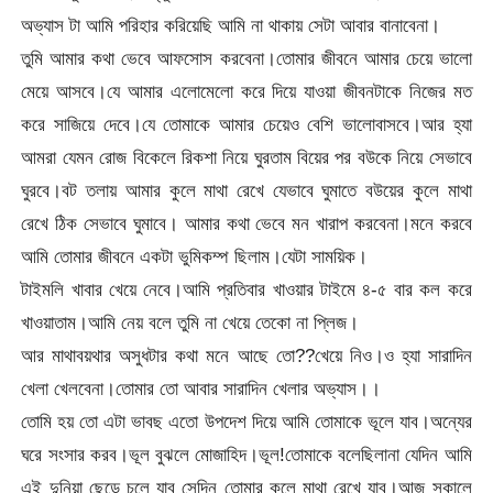
অভ্যাস টা আমি পরিহার করিয়েছি আমি না থাকায় সেটা আবার বানাবেনা।
তুমি আমার কথা ভেবে আফসোস করবেনা।তোমার জীবনে আমার চেয়ে ভালো
মেয়ে আসবে।যে আমার এলোমেলো করে দিয়ে যাওয়া জীবনটাকে নিজের মত
করে সাজিয়ে দেবে।যে তোমাকে আমার চেয়েও বেশি ভালোবাসবে।আর হ্যা
আমরা যেমন রোজ বিকেলে রিকশা নিয়ে ঘুরতাম বিয়ের পর বউকে নিয়ে সেভাবে
ঘুরবে।বট তলায় আমার কুলে মাথা রেখে যেভাবে ঘুমাতে বউয়ের কুলে মাথা
রেখে ঠিক সেভাবে ঘুমাবে। আমার কথা ভেবে মন খারাপ করবেনা।মনে করবে
আমি তোমার জীবনে একটা ভুমিকম্প ছিলাম।যেটা সাময়িক।
টাইমলি খাবার খেয়ে নেবে।আমি প্রতিবার খাওয়ার টাইমে ৪-৫ বার কল করে
খাওয়াতাম।আমি নেয় বলে তুমি না খেয়ে তেকো না প্লিজ।
আর মাথাবয়থার অসুধটার কথা মনে আছে তো??খেয়ে নিও।ও হ্যা সারাদিন
খেলা খেলবেনা।তোমার তো আবার সারাদিন খেলার অভ্যাস।।
তোমি হয় তো এটা ভাবছ এতো উপদেশ দিয়ে আমি তোমাকে ভূলে যাব।অন্যের
ঘরে সংসার করব।ভূল বুঝলে মোজাহিদ।ভূল!তোমাকে বলেছিলানা যেদিন আমি
এই দুনিয়া ছেড়ে চলে যাব সেদিন তোমার কুলে মাথা রেখে যাব।আজ সকালে