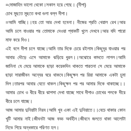
=মোজাহিদ ভালো থেকো।সকাল হয়ে গেছে। (দীপা)
চোখ মুছতে মুছতে কথা গুলা বল্ল দীপা।
=আমি যাচ্ছি।।হয় তো আর দেখা হবেনা। নীজের প্রতি খেয়াল রেখ।আর
আমি চলে যাওয়ার পর তোমাকে দেওয়া প্যাকটি খুলে দেখবে।আর যদি পারো
মাফ করে দিও।
এই বলে দীপা চলে যাচ্ছে।আমি তার দিকে চেয়ে রইলাম।কিছুদূর যাওয়ার পর
আবার দৌড়ে এসে আমাকে ঝড়িয়ে ধুরল।।অঝোরে কাদতে লাগল।আমি
জানিনা যে মেয়ে আমাকে ছাড়া কয়েকদিন থাকতে পারতনা সে মেয়ে আমাকে
ছাড়া সারাজীবন অন্যের ঘরে থাকবে।কিছুক্ষন পর রিয়া আমাকে একটা চুমা
দিল।তারপর আবার যেতে থাকল।কিছুক্ষন পর পর আমার দিকে থাকাচ্ছে।।
আমার চোখ ও ধীরে ধীরে ঝাপসা দেখা যাচ্ছে সাথে দীপাও চোখের পলকে দীরে
ধীরে চলে যাচ্ছে।
আজ আমার দুনিয়াটা নিরব।আমি খুব একা এই দুনিয়াতে।।বেচে থাকার কোন
খুটি আমার নাই।জীবনটা আজ বড্ড অর্থহীন।জীবনে জলতে থাকা আলোটা
নিভে গিয়ে অন্ধকারে পরিণত হল।