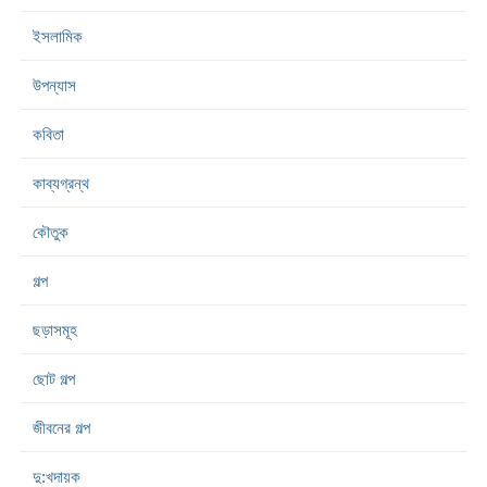
ইসলামিক
উপন্যাস
কবিতা
কাব্যগ্রন্থ
কৌতুক
গল্প
ছড়াসমূহ
ছোট গল্প
জীবনের গল্প
দু:খদায়ক