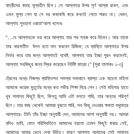
যাত্রীদের কাছে মুল্যহীন ছিল। সে আল্লাহর উপর পূর্ণ আস্থা রাখল, এবং
এমন মুল্য পেল যা সে দর কষাকষি করে কখনই পেতে পারত না। যেমন,
আল্লাহ সুবহানা ওয়াতা’আলা বলেনঃ
“…যে আল্লাহকে ভয় করে আল্লাহ তার পথ সহজ করে দিবেন। আর তাকে
তার ধারনাতীত উৎস হতে দান করবেন রিজিক; যে ব্যাক্তি আল্লাহর উপর
নির্ভর করে তার জন্য আল্লাহই যথেষ্ট, আল্লাহ তার ইচ্ছা পুরন করবেনই,
আল্লাহ সবকিছুর জন্য স্থির করেছেন নির্দিষ্ট মাত্রা।” [সূরা তালাকঃ ২-৩]
ট্রেনের মধ্যে নিজস্ব ব্যাক্তিগত সমস্যা সমাধানে ব্যাস্ত এক অচেনা মহিলা
আমাকে কয়েক মুহূর্তের মধ্যে কত গভীর শিক্ষা দিয়ে গেল। সেই মহিলার হাতে
খুব সামান্য কিছুই ছিল, কিন্তু আমি এটা বলতে পারি, তার অন্তর পরিপূর্ণ
ছিল। তার কাছ থেকেই আমারা বুঝতে পারি, সব কিছু দেওয়ার ক্ষমতা শুধুমাত্র
আল্লাহর- তিনি তাঁর ইচ্ছা অনুযায়ী দেন, আমাদের আশা অনুযায়ী নয়। আমরা
যদিও ভাবি, কোন পরিস্থিতিতে আমাদের হয়তো তেমন কিছুই করার নেই,
আমাদের আবার ভেবে দেখা উচিত। কারণ আল্লাহ আমাদের সেই সামান্য