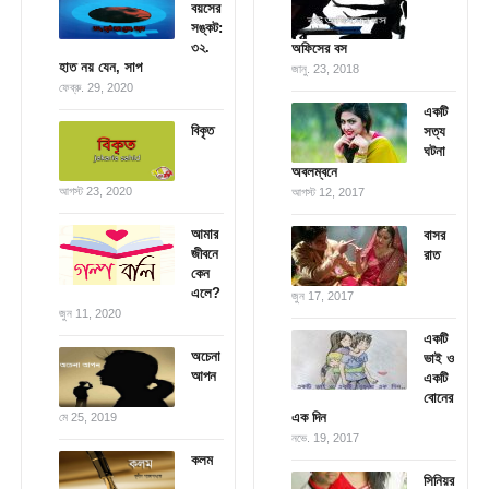
বয়সের
সঙ্কট:
৩২.
অফিসের বস
হাত নয় যেন, সাপ
জানু. 23, 2018
ফেব্রু. 29, 2020
একটি
বিকৃত
সত্য
ঘটনা
অবলম্বনে
আগস্ট 23, 2020
আগস্ট 12, 2017
আমার
বাসর
জীবনে
রাত
কেন
এলে?
জুন 17, 2017
জুন 11, 2020
একটি
অচেনা
ভাই ও
আপন
একটি
বোনের
এক দিন
মে 25, 2019
নভে. 19, 2017
কলম
সিনিয়র