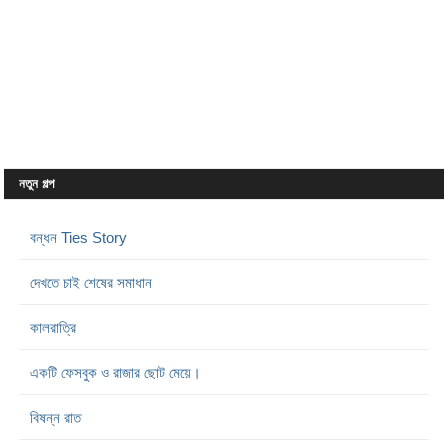
নতুন গল্প
বন্ধন Ties Story
দেখতে চাই শেষের সমাধান
কালরাত্রি
একটি ফেসবুক ও রাজার ছোট মেয়ে।
বিষন্ন রাত