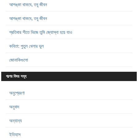
আশঙ্কা থাকবে, তবু জীবন
আশঙ্কা থাকবে, তবু জীবন
প্রতিবার শীতে ভিজে তুমি জ্যোস্না হয়ে যাও
কবিতা: পুতুল খেলার ভুল
জোনাকিগুলো
গল্পের বিষয় সমূহ
অনুপ্রেরণা
অনুবাদ
অন্যান্য
ইতিহাস