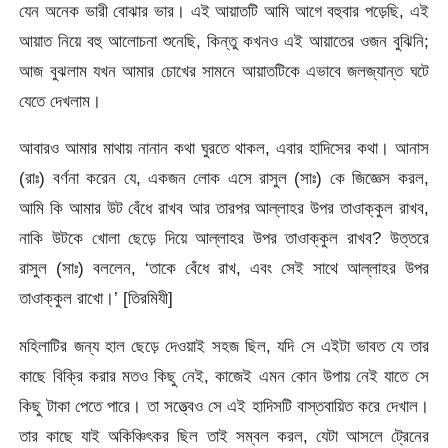
যেন অনেক ভারী বোঝার ভার। এই আয়াতটি আমি আগে বহুবার পড়েছি, এই
আয়াত নিয়ে বহু আলোচনা শুনেছি, কিন্তু কখনও এই আয়াতের ওজন বুঝিনি;
আজ বুঝলাম যখন আমার চোখের সামনে আয়াতটিকে এভাবে জলজ্যান্ত ঘটে
যেতে দেখলাম।
আবারও আমার মাথায় নানান কথা ঘুরতে থাকল, এবার হাদিসের কথা। আনাস
(রাঃ) বর্ণনা করেন যে, একজন লোক এসে রাসুল (সাঃ) কে জিজ্ঞেস করল,
আমি কি আমার উট বেঁধে রাখব আর তারপর আল্লাহর উপর তাওাক্কুল রাখব,
নাকি উটকে খোলা ছেড়ে দিয়ে আল্লাহর উপর তাওাক্কুল রাখব? উত্তরে
রাসুল (সাঃ) বললেন, ‘তাকে বেঁধে রাখ, এবং সেই সাথে আল্লাহর উপর
তাওাক্কুল রাখো।’ [তিরমিযী]
মহিলাটির জন্য হাল ছেড়ে দেওয়াই সহজ ছিল, যদি সে এইটা ভাবত যে তার
কাছে বিক্রি করার মতও কিছু নেই, কাজেই এমন কোন উপায় নেই যাতে সে
কিছু টাকা পেতে পারে। তা সত্ত্বেও সে এই হাদিসটি বাস্তবায়িত করে দেখাল।
তার কাছে যাই অকিঞ্চিৎকর ছিল তাই সম্বল করল, যেটা আসলে ট্রেনের