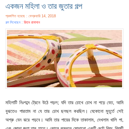
একজন মহিলা ও তার জুতার গল্প
প্রকাশিত হয়েছে : ফেব্রুয়ারি 14, 2018
গল্প লিখেছেন :
রিহাব রামাদান
মহিলাটি নিঃশব্দে ট্রেনে উঠে পড়ল; যদি তার চোখে চোখ না পড়ে যেত, আমি
বুঝতেও পারতাম না যে তার চোখ ছলছল করছিল। যেকোনো মুহূর্তে সেই
অশ্রু যেন ঝরে পড়বে। আমি তার পায়ের দিকে তাকালাম, দেখলাম খালি পা,
এক জোড়া জুতা তার হাতে। কোলে কম্বলে মোড়ানো একটি ছোট শিশু; শিশুটি