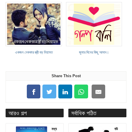
একজন নেককার স্ত্রী বড় নিয়ামত
জুমার দিনের কিছু আদাব।
Share This Post
আরও গল্প
সর্বাধিক পঠিত
মধ্য
বউ