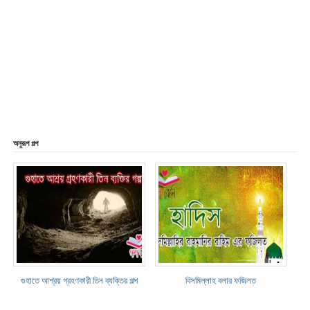
অনুরূপ গল্প
গুহাতে আশ্রয় গ্রহণকারী তিন ব্যক্তির গল্প
বিসমিল্লাহ বলার ফজিলত