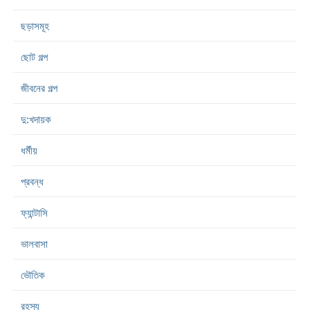
ছড়াসমূহ
ছোট গল্প
জীবনের গল্প
দু:খদায়ক
ধর্মীয়
প্রবন্ধ
ফ্যান্টাসি
ভালবাসা
ভৌতিক
রহস্য