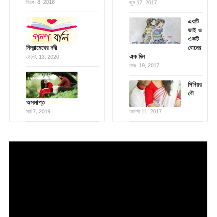
ডিসে. 8, 2018
জুন 17, 2017
একটি
ভাই ও
একটি
নিদ্রামেঘের নদী
বোনের
এক দিন
সেপ্টে. 13, 2020
নভে. 19, 2017
সিনিয়র
বৌ
অসমাপ্ত
মার্চ 7, 2019
আগস্ট 11, 2017