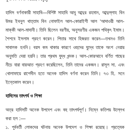
হাদিস বর্ণনাকারী সাহাবি—বিশিষ্ট সাহাবি আবু আব্দুর রহমান, আব্দুল্লাহ বিন
উমর ইবনুল খাত্তাব বিন নোফাইল আল-কোরাইশী আল ‘আদাওয়ী আল-
মাক্কী আল-মাদানী। তিনি ছিলেন বরণীয়, অনুসরণীয় একজন পথিকৃৎ ইমাম।
শৈশবে ইসলাম গ্রহণ করেন। পিতার সাথে হিজরত করেন—তখনও তিনি
সাবালক হননি। বয়স কম থাকার কারণে ওহুদের যুদ্ধে তাকে অংশ নেয়ার
অনুমতি দেয়া হয়নি। তার প্রথম যুদ্ধ খন্দক। আল-কোরআনে বর্ণিত গাছের
নীচে যারা বায়আত গ্রহণ করেছিলেন, তিনি তাদের একজন। রাসূল সা. এবং
খোলাফায়ে রাশেদীন হতে অনেক হাদিস বর্ণনা করেন তিনি। ৭৩ হি. সনে
ইন্তেকাল করেন।
হাদিসের তাৎপর্য ও শিক্ষা
অত্র হাদিসটি অনেক উপদেশ এবং বহু তাৎপর্যপূর্ণ। নিম্নে কতিপয় উল্লেখ
করা হল :—
১. পূর্ববর্তী লোকদের ঘটনায় অনেক উপদেশ ও শিক্ষা রয়েছে। প্রত্যেক