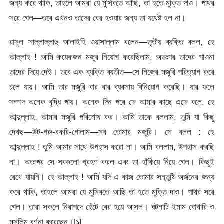
জন্য করে থাকি, তাহলে আমরা যে মুসিবতে আছি, তা হতে মুক্তি দাও। পাথর
সরে গেল—তবে এখনও তাদের বের হওয়ার জন্য তা যথেষ্ট হল না।
রাসূল সাল্লাল্লাহু আলাইহি ওয়াসাল্লাম বলেন—তৃতীয় ব্যক্তি বলল, হে
আল্লাহ ! আমি কয়েকজন মজুর নিয়োগ করেছিলাম, অতঃপর তাদের পাওনা
তাদের দিয়ে দেই। তবে এক ব্যক্তি ব্যতীত—সে নিজের মজুরি পরিত্যাগ করে
চলে যায়। আমি তার মজুরি বার বার ব্যবসায় বিনিয়োগ করেছি। যার ফলে
সম্পদ অনেক বৃদ্ধি পায়। অনেক দিন পরে সে আমার কাছে এসে বলে, হে
আব্দুল্লাহ, আমার মজুরি পরিশোধ কর। আমি তাকে বললাম, তুমি যা কিছু
দেখছ—উট-গরু-বকরি-গোলাম—সব তোমার মজুরি। সে বলল : হে
আব্দুল্লাহ ! তুমি আমার সাথে উপহাস করো না। আমি বললাম, উপহাস করছি
না। অতঃপর সে সবগুলো গ্রহণ করল এবং তা হাঁকিয়ে নিয়ে গেল। কিছুই
রেখে যায়নি। হে আল্লাহ ! আমি যদি এ কাজ তোমার সন্তুষ্টি অর্জনের জন্য
করে থাকি, তাহলে আমরা যে মুসিবতে আছি তা হতে মুক্তি দাও। পাথর সরে
গেল। তারা সকলে নিরাপদে হেঁটে বের হয়ে আসল। ঘটনাটি ইমাম বোখারি ও
মুসলিম বর্ণনা করেছেন।[১]