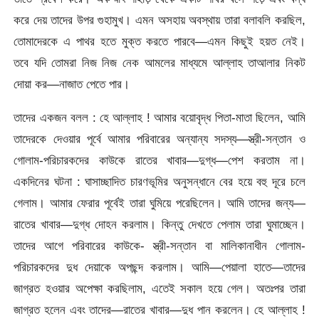
করে দেয় তাদের উপর গুহামুখ। এমন অসহায় অবস্থায় তারা বলাবলি করছিল,
তোমাদেরকে এ পাথর হতে মুক্ত করতে পারবে—এমন কিছুই হয়ত নেই।
তবে যদি তোমরা নিজ নিজ নেক আমলের মাধ্যমে আল্লাহ তাআলার নিকট
দোয়া কর—নাজাত পেতে পার।
তাদের একজন বলল : হে আল্লাহ ! আমার বয়োবৃদ্ধ পিতা-মাতা ছিলেন, আমি
তাদেরকে দেওয়ার পূর্বে আমার পরিবারের অন্যান্য সদস্য—স্ত্রী-সন্তান ও
গোলাম-পরিচারকদের কাউকে রাতের খাবার—দুগ্ধ—পেশ করতাম না।
একদিনের ঘটনা : ঘাসাচ্ছাদিত চারণভূমির অনুসন্ধানে বের হয়ে বহু দূরে চলে
গেলাম। আমার ফেরার পূর্বেই তারা ঘুমিয়ে পরেছিলেন। আমি তাদের জন্য—
রাতের খাবার—দুগ্ধ দোহন করলাম। কিন্তু দেখতে পেলাম তারা ঘুমাচ্ছেন।
তাদের আগে পরিবারের কাউকে- স্ত্রী-সন্তান বা মালিকানাধীন গোলাম-
পরিচারকদের দুধ দেয়াকে অপছন্দ করলাম। আমি—পেয়ালা হাতে—তাদের
জাগ্রত হওয়ার অপেক্ষা করছিলাম, এতেই সকাল হয়ে গেল। অতঃপর তারা
জাগ্রত হলেন এবং তাদের—রাতের খাবার—দুধ পান করলেন। হে আল্লাহ !