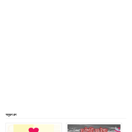
অনুরূপ গল্প