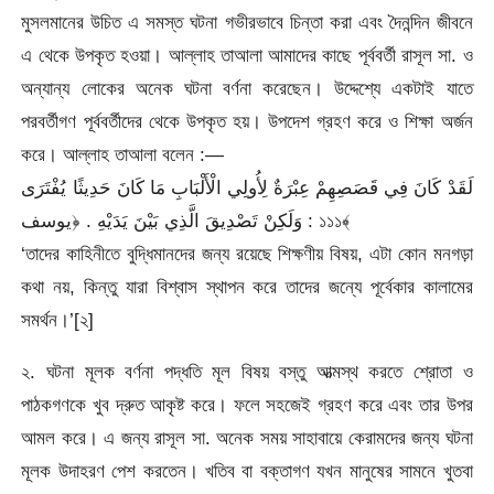
মুসলমানের উচিত এ সমস্ত ঘটনা গভীরভাবে চিন্তা করা এবং দৈনন্দিন জীবনে
এ থেকে উপকৃত হওয়া। আল্লাহ তাআলা আমাদের কাছে পূর্ববর্তী রাসূল সা. ও
অন্যান্য লোকের অনেক ঘটনা বর্ণনা করেছেন। উদ্দেশ্যে একটাই যাতে
পরবর্তীগণ পূর্ববর্তীদের থেকে উপকৃত হয়। উপদেশ গ্রহণ করে ও শিক্ষা অর্জন
করে। আল্লাহ তাআলা বলেন :—
لَقَدْ كَانَ فِي قَصَصِهِمْ عِبْرَةٌ لِأُولِي الْأَلْبَابِ مَا كَانَ حَدِيثًا يُفْتَرَى
وَلَكِنْ تَصْدِيقَ الَّذِي بَيْنَ يَدَيْهِ . ﴿يوسف : ১১১﴾
‘তাদের কাহিনীতে বুদ্ধিমানদের জন্য রয়েছে শিক্ষণীয় বিষয়, এটা কোন মনগড়া
কথা নয়, কিন্তু যারা বিশ্বাস স্থাপন করে তাদের জন্যে পূর্বেকার কালামের
সমর্থন।’[২]
২. ঘটনা মূলক বর্ণনা পদ্ধতি মূল বিষয় বস্তু আত্মস্থ করতে শ্রোতা ও
পাঠকগণকে খুব দ্রুত আকৃষ্ট করে। ফলে সহজেই গ্রহণ করে এবং তার উপর
আমল করে। এ জন্য রাসূল সা. অনেক সময় সাহাবায়ে কেরামদের জন্য ঘটনা
মূলক উদাহরণ পেশ করতেন। খতিব বা বক্তাগণ যখন মানুষের সামনে খুতবা