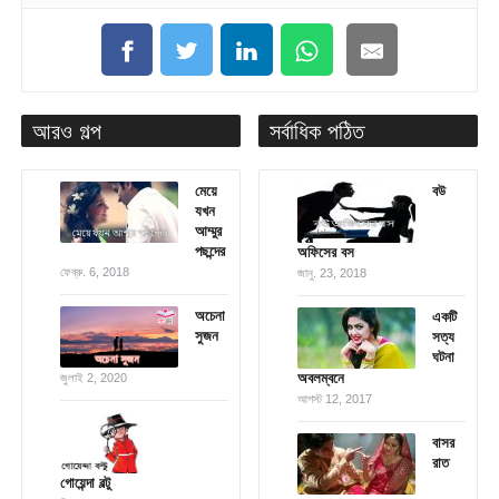
আরও গল্প
সর্বাধিক পঠিত
মেয়ে
বউ
যখন
আম্মুর
পছন্দের
অফিসের বস
ফেব্রু. 6, 2018
জানু. 23, 2018
অচেনা
একটি
সুজন
সত্য
ঘটনা
অবলম্বনে
জুলাই 2, 2020
আগস্ট 12, 2017
বাসর
রাত
গোয়েন্দা বল্টু