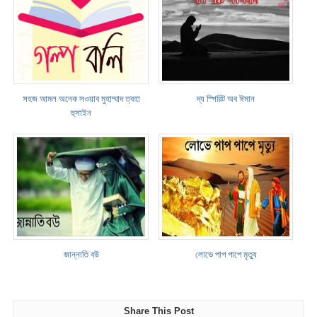
সহজ আমল অনেক সওয়াব মুহাম্মাদ ত্বহা
দ্য স্পিরিট অব ঈমান
হুসাইন
জান্নাতি বউ
লোভে পাপ পাপে মৃত্যু
Share This Post