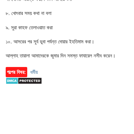
৮. খোৎবার সময় কথা না বলা
৯. সুরা কাহফ তেলাওয়াত করা
১০. আসরের পর সুর্য ডুবা পর্যন্ত দোয়ার ইহতিমাম করা।
আল্লাহ তায়ালা আমাদেরকে জুমার দিন সমস্ত ফাযায়েল নসীব করেন।
গল্পের বিষয়:
ধর্মীয়