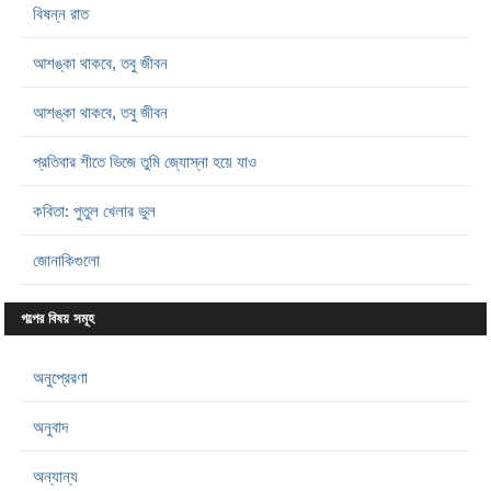
বিষন্ন রাত
আশঙ্কা থাকবে, তবু জীবন
আশঙ্কা থাকবে, তবু জীবন
প্রতিবার শীতে ভিজে তুমি জ্যোস্না হয়ে যাও
কবিতা: পুতুল খেলার ভুল
জোনাকিগুলো
গল্পের বিষয় সমূহ
অনুপ্রেরণা
অনুবাদ
অন্যান্য