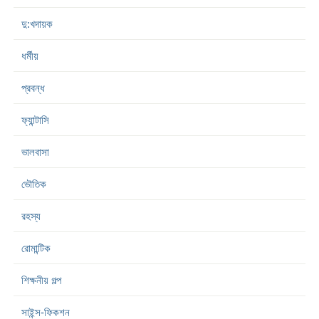
দু:খদায়ক
ধর্মীয়
প্রবন্ধ
ফ্যান্টাসি
ভালবাসা
ভৌতিক
রহস্য
রোমান্টিক
শিক্ষনীয় গল্প
সাইন্স-ফিকশন