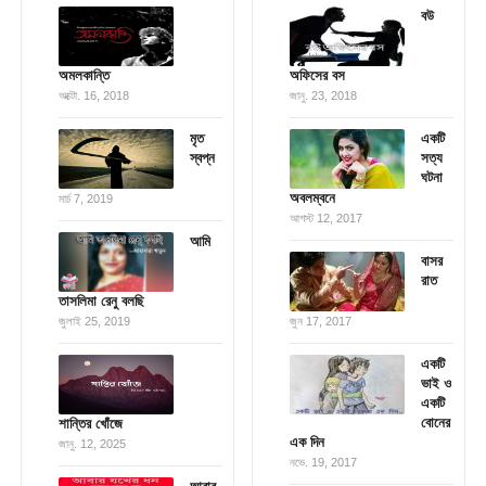
বউ
অমলকান্তি
অফিসের বস
অক্টো. 16, 2018
জানু. 23, 2018
মৃত
একটি
স্বপ্ন
সত্য
ঘটনা
অবলম্বনে
মার্চ 7, 2019
আগস্ট 12, 2017
আমি
বাসর
রাত
তাসলিমা রেনু বলছি
জুলাই 25, 2019
জুন 17, 2017
একটি
ভাই ও
একটি
বোনের
শান্তির খোঁজে
এক দিন
জানু. 12, 2025
নভে. 19, 2017