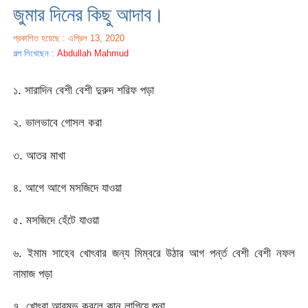
জুমার দিনের কিছু আদাব।
প্রকাশিত হয়েছে : এপ্রিল 13, 2020
গল্প লিখেছেন :
Abdullah Mahmud
১. সারাদিন বেশী বেশী দুরুদ শরিফ পড়া
২. ভালভাবে গোসল করা
৩. আতর মাখা
৪. আগে আগে মসজিদে যাওয়া
৫. মসজিদে হেঁটে যাওয়া
৬. ইমাম সাহেব খোৎবার জন্য মিম্বরে উঠার আগ পর্ন্ত বেশী বেশী নফল
নামাজ পড়া
৭. খোৎবা আরম্ভ করলে কান লাগিয়ে শুনা