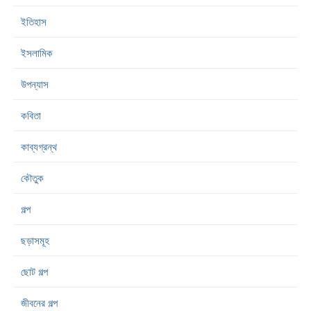
ইতিহাস
ইসলামিক
উপন্যাস
কবিতা
কাব্যগ্রন্থ
কৌতুক
গল্প
ছড়াসমূহ
ছোট গল্প
জীবনের গল্প