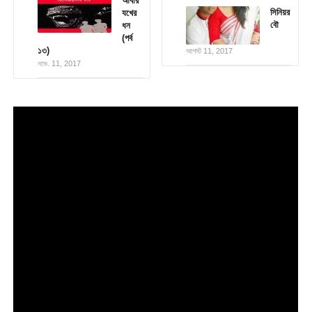
আবার
সিনিয়র
যখের
বৌ
ধন
(পর্ব
১৩)
আগস্ট 11, 2017
নভে. 11, 2017