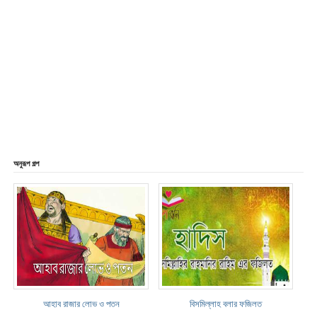
অনুরূপ গল্প
আহাব রাজার লোভ ও পতন
বিসমিল্লাহ বলার ফজিলত