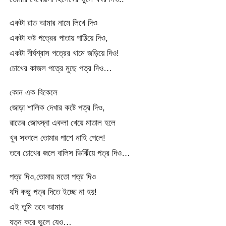
একটা রাত আমার নামে লিখে দিও
একটা কষ্ট পত্রের পাতায় পাঠিয়ে দিও,
একটা দীর্ঘশ্বাস পত্রের খামে জড়িয়ে দিও!
চোখের কাজল পত্রে মুছে পত্র দিও…
কোন এক বিকেলে
জোড়া শালিক দেখার কষ্টে পত্র দিও,
রাতের জোৎস্না একলা খেয়ে মাতাল হলে
খুব সকালে তোমার পাশে নাহি পেলে!
তবে চোখের জলে বালিস ভিঝিঁয়ে পত্র দিও…
পত্র দিও,তোমার মতো পত্র দিও
যদি কভু পত্র দিতে ইচ্ছে না হয়!
এই তুমি তবে আমার
যত্ন করে ভুলে যেও…