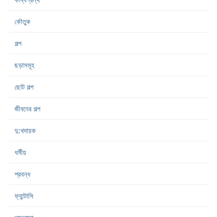
কৌতুক
গল্প
ছড়াসমূহ
ছোট গল্প
জীবনের গল্প
দু:খদায়ক
ধর্মীয়
প্রবন্ধ
ফ্যান্টাসি