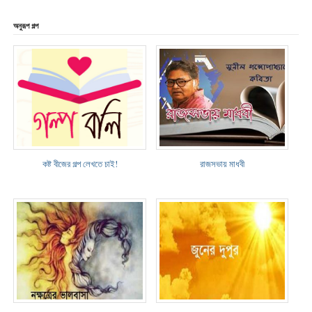
অনুরূপ গল্প
কষ্ট বীজের গল্প লেখতে চাই!
রাজসভায় মাধবী