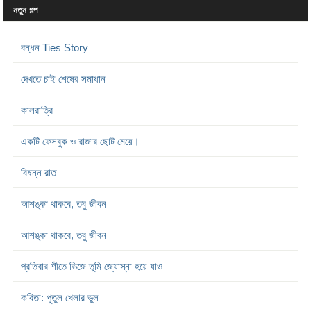
নতুন গল্প
বন্ধন Ties Story
দেখতে চাই শেষের সমাধান
কালরাত্রি
একটি ফেসবুক ও রাজার ছোট মেয়ে।
বিষন্ন রাত
আশঙ্কা থাকবে, তবু জীবন
আশঙ্কা থাকবে, তবু জীবন
প্রতিবার শীতে ভিজে তুমি জ্যোস্না হয়ে যাও
কবিতা: পুতুল খেলার ভুল