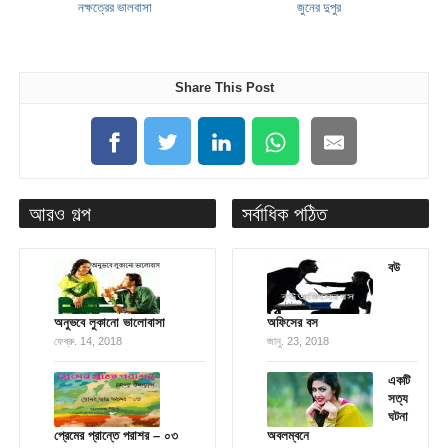
নক্ষত্রের ভালবাসা
জুনের দুপুর
Share This Post
আরও গল্প
সর্বাধিক পঠিত
বউ
অনুভবে লুকানো ভালোবাসা
অফিসের বস
ফেব্রু. 14, 2018
জানু. 23, 2018
একটি
সত্য
ঘটনা
প্রেমের প্রান্তে পরাশর – ০৩
অবলম্বনে